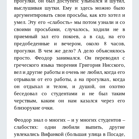
прогулки, он был доступен: улыбался и шутил,
выслушивая шутки. Ему и здесь можно было
аргументировать свои просьбы, как кто хотел и
умел. Эту его «слабость» мы потом узнали и со
своими просьбами, случалось, ходили не в
приемный зал его покоев, а в сад, на его
предобеденные и вечером, около 8 часов,
прогулки. В чем же дело? А дело объяснялось
просто. Феодор занимался. Он переводил с
греческого языка творения Григория Нисского,
вел и другие работы и очень не любил, когда его
отрывали от его работы, а на прогулках, когда
он отдыхал и телом, и душой, он охотно
беседовал со студентами и не был таким
черствым, каким он нам казался через его
близорукие очки.
Феодор знал о многих – и у многих студентов –
слабостях: одни любили выпить, другие
увлекались Вифанкой (большая улица в Посаде,