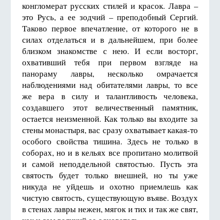
конгломерат русских стилей и красок. Лавра –
это Русь, а ее зодчий – преподобный Сергий.
Таково первое впечатление, от которого не в
силах отделаться и в дальнейшем, при более
близком знакомстве с нею. И если восторг,
охвативший тебя при первом взгляде на
панораму лавры, несколько омрачается
наблюде­ниями над обитателями лавры, то все
же вера в силу и талантливость человека,
создавшего этот величественный памятник,
остается неизменной. Как только вы входите за
стены монастыря, вас сразу охватывает какая-то
особого свойства тишина. Здесь не только в
соборах, но и в кельях все пропитано молитвой
и самой неподдельной святостью. Пусть эта
святость будет только внешней, но ты уже
никуда не уйдешь и охотно приемлешь как
чистую святость, существующую въяве. Воздух
в стенах лавры нежен, мягок и тих и так же свят,