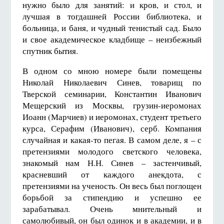
нужно было для занятий: и кров, и стол, и
лучшая в тогдашней России библиотека, и
больница, и баня, и чудный тенистый сад. Было
и свое академическое кладбище – неизбежный
спутник бытия.
В одном со мною номере были помещены
Николай Николаевич Синев, товарищ по
Тверской семинарии, Константин Иванович
Мещерский из Москвы, грузин-иеромонах
Иоанн (Марчиев) и иеромонах, студент третьего
курса, Серафим (Иванович), серб. Компания
случайная и какая-то пегая. В самом деле, я – с
претензиями молодого светского человека,
знакомый нам Н.Н. Синев – застенчивый,
красневший от каждого анекдота, с
претензиями на ученость. Он весь был поглощен
борьбой за стипендию и успешно ее
зарабатывал. Очень мнительный и
самолюбивый, он был одинок и в академии, и в