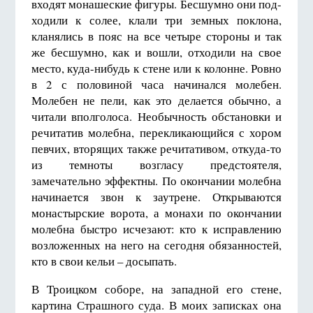
входят монашеские фигуры. Бесшумно они под­
ходили к солее, клали три земных поклона,
кланялись в пояс на все четыре стороны и так
же бесшумно, как и во­шли, отходили на свое
место, куда-нибудь к стене или к колонне. Ровно
в 2 с половиной часа начинался молебен.
Молебен не пели, как это делается обычно, а
читали впол­голоса. Необычность обстановки и
речитатив молебна, перекликающийся с хором
певчих, вторящих также речита­тивом, откуда-то
из темноты возгласу предстоятеля,
замечательно эффектны. По окончании молебна
начинается звон к заутрене. Открываются
монастырские ворота, а монахи по окончании
молебна быстро исчезают: кто к исправлению
возложенных на него на сегодня обязанностей,
кто в свои кельи – досыпать.
В Троицком соборе, на западной его стене,
картина Страшного суда. В моих записках она