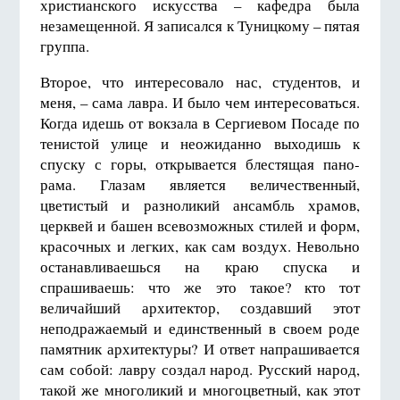
христианского искусства – кафедра была
незаме­щенной. Я записался к Туницкому – пятая
группа.
Второе, что интересовало нас, студентов, и
меня, – сама лавра. И было чем интересоваться.
Когда идешь от вокза­ла в Сергиевом Посаде по
тенистой улице и неожиданно выходишь к
спуску с горы, открывается блестящая пано­
рама. Глазам является величественный,
цветистый и разноликий ансамбль храмов,
церквей и башен всевозможных стилей и форм,
красочных и легких, как сам воздух. Не­вольно
останавливаешься на краю спуска и
спрашиваешь: что же это такое? кто тот
величайший архитектор, создав­ший этот
неподражаемый и единственный в своем роде
памятник архитектуры? И ответ напрашивается
сам собой: лавру создал народ. Русский народ,
такой же многоликий и многоцветный, как этот