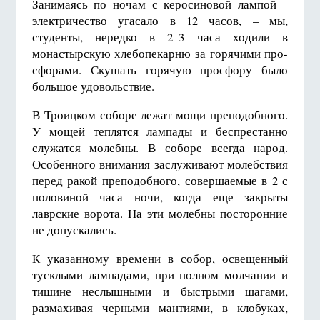
Занимаясь по ночам с керосиновой лампой –
электриче­ство угасало в 12 часов, – мы,
студенты, нередко в 2–3 часа ходили в
монастырскую хлебопекарню за горячими про­
сфорами. Скушать горячую просфору было
большое удо­вольствие.
В Троицком соборе лежат мощи преподобного.
У мощей теплятся лампады и беспрестанно
служатся молебны. В соборе всегда народ.
Особенного внимания заслуживают молебствия
перед ракой преподобного, совершаемые в 2 с
половиной часа ночи, когда еще закрыты
лаврские воро­та. На эти молебны посторонние
не допускались.
К указанному времени в собор, освещенный
тусклыми лампадами, при полном молчании и
тишине неслышными и быстрыми шагами,
размахивая черными мантиями, в клобуках,