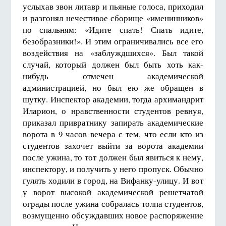
услыхав звон литавр и пьяные голоса, приходил
и разгонял нечестивое сборище «именинников»
по спальням: «Идите спать! Спать идите,
безобразники!». И этим ограничивались все его
воздействия на «заблуждшихся». Был такой
случай, который должен был быть хоть как-
нибудь отмечен академической
администрацией, но был ею же обращен в
шутку. Инспектор академии, тогда архимандрит
Иларион, о нравственности студентов ревнуя,
приказал привратнику запирать академические
ворота в 9 часов вечера с тем, что если кто из
студентов захочет выйти за ворота академии
после ужина, то тот должен был явиться к нему,
инспектору, и получить у него пропуск. Обычно
гулять ходили в город, на Вифанку-улицу. И вот
у ворот высокой академической решетчатой
ограды после ужина собралась толпа студентов,
возмущенно обсуждавших новое распоряжение