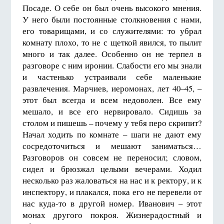
Посаде. О себе он был очень высокого мне­ния.
У него были постоянные столкновения с нами,
его товарищами, и со служителями: то убрал
комнату плохо, то не с щеткой явился, то пылит
много и так далее. Особенно он не терпел в
разговоре с ним иронии. Слабости его мы знали
и частенько устраивали себе маленькие
развлечения. Марчиев, иеромонах, лет 40–45, –
этот был всегда и всем недоволен. Все ему
мешало, и все его нервировало. Сидишь за
столом и пишешь – почему у тебя перо скрипит?
Начал ходить по комнате – шаги не дают ему
сосредоточиться и мешают заниматься…
Разговоров он совсем не переносил; словом,
сидел и брюзжал целыми вечерами. Ходил
несколько раз жаловаться на нас и к ректору, и к
инспектору, и плакался, пока его не перевели от
нас куда-то в другой номер. Иванович – этот
монах другого покроя. Жизнерадостный и