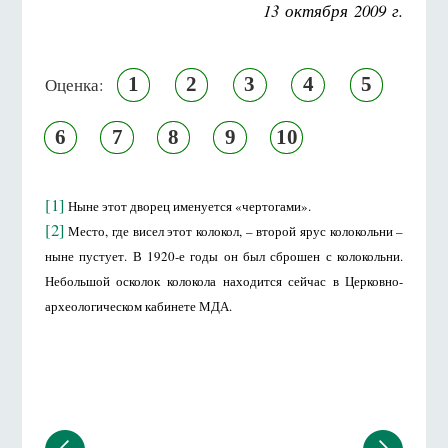
13 октября 2009 г.
1
2
3
4
5
Оценка:
6
7
8
9
10
[1]
Ныне этот дворец именуется «чертогами».
[2]
Место, где висел этот колокол, – второй ярус колокольни –
ныне пустует. В 1920-е годы он был сброшен с колокольни.
Небольшой осколок колокола находится сейчас в Церковно-
археологическом кабинете МДА.