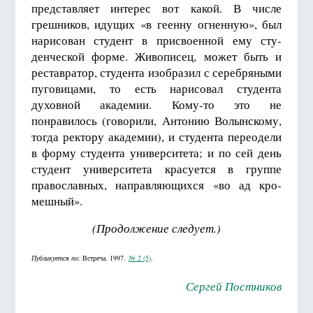
представляет инте­рес вот какой. В числе
грешников, идущих «в геенну ог­ненную», был
нарисован студент в присвоенной ему сту­
денческой форме. Живописец, может быть и
реставратор, студента изобразил с серебряными
пуговицами, то есть нарисовал студента
духовной академии. Кому-то это не
понравилось (говорили, Антонию Волынскому,
тогда рек­тору академии), и студента переодели
в форму студента университета; и по сей день
студент университета красует­ся в группе
православных, направляющихся «во ад кро­
мешный».
(Продолжение следует.)
Публикуется по:
Встреча. 1997.
№ 2 (5)
.
Сергей Постников