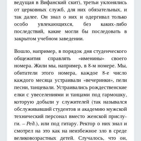
ведущая в Вифанский скит), третьи уклонялись
от церковных служб, для них обязательных, и
так далее. Он знал о них и одергивал только
особо увлекающихся, без каких-либо
последствий, какие могли бы последовать в
закрытом учебном заведении.
Вошло, например, в порядок дня студенческого
общежития справлять «именины» своего
номера. Жили мы, например, в 8-м номере. Мы,
обитатели этого номера, каждое 8-е число
каждого месяца устраивали «вечеринки», пели
песни, танцевали. Устраивались рождественские
елки с увеселениями и танцами под гармошку,
которую добыли у служителей (так назывался
обслуживавший студентов и академию мужской
технический персонал вместо женской прислу­
ги.
– Ред.
), или под гитару. Ректор о них знал и
смотрел на это как на неизбежное зло в среде
великовозрастных детей. Случалось, что он,