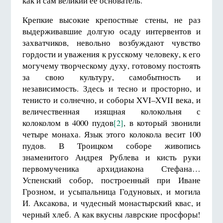
как и сам великий ее основатель.
Крепкие высокие крепостные стены, не раз
выдерживавшие долгую осаду интервентов и
захватчиков, невольно возбуждают чувство
гордости и уважения к русскому человеку, к его
могучему творческому духу, готовому постоять
за свою культуру, самобытность и
независимость. Здесь и тесно и просторно, и
тенисто и солнечно, и соборы XVI–XVII века, и
величественная изящная колокольня с
колоколом в 4000 пудов
[2]
, в который звонили
четыре монаха. Язык этого колокола весит 100
пудов. В Троицком соборе живопись
знаменитого Андрея Рублева и кисть руки
первомученика архидиакона Стефана…
Успенский собор, построенный при Иване
Грозном, и усыпальница Годуновых, и могила
И. Аксакова, и чудесный монастырский квас, и
черный хлеб. А как вкусны лаврские просфоры!