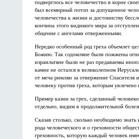
подверглось все человечество в корне сво
был всемирный потоп за допущенное челов
человечества к жизни и достоинству бесс
кончина этого видимого мира за отступлен
общение с ангелами отверженными.
Нередко особенный род греха объемлет цел
Божию. Так содомляне были пожжены огнем
израильтяне были не раз предаваемы иноп
камне не остался в великолепном Иерусал
от меча римлян за отвержение Спасителя и
человеку против греха, которым увлечено 
Пример казни за грех, сделанный человек
отдельно, видим в продолжительной болез
Сказав столько, сколько необходимо знать
рода человеческого и о греховности обще
греховность, которую каждый человек име