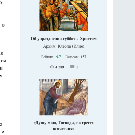
ю
 в
Об упразднении субботы Христом
Архим. Клеопа (Илие)
ак
Рейтинг:
9.7
Голосов:
157
 на
ли
4 389
1
у
«Душу мою, Господи, во гресех
ю
всяческих»
 и