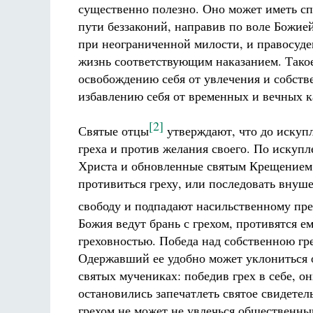
существенно полезно. Оно может иметь спа
пути беззаконий, направив по воле Божие
при неограниченной милости, и правосуде
жизнь соответствующим наказанием. Такое
освобождению себя от увлечения и собст
избавлению себя от временных и вечных к
[2]
Святые отцы
утверждают, что до искуп
греха и против желания своего. По искуп
Христа и обновленные святым Крещением у
противиться греху, или последовать внуш
свободу и подпадают насильственному пр
Божия ведут брань с грехом, противятся е
греховностью. Победа над собственною гр
Одержавший ее удобно может уклониться о
святых мучениках: победив грех в себе, о
остановились запечатлеть святое свидете
грехом не может не увлечься общественны