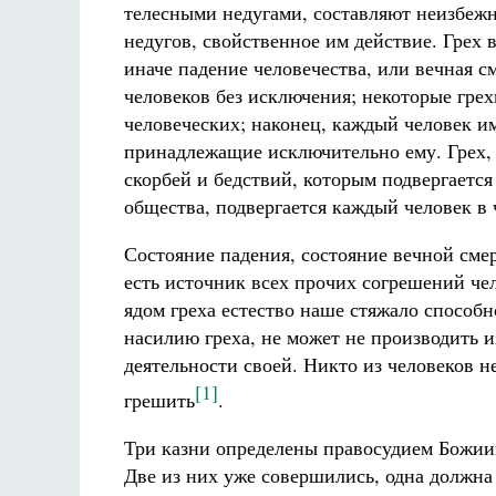
телесными недугами, составляют неизбеж
недугов, свойственное им действие. Грех 
иначе падение человечества, или вечная см
человеков без исключения; некоторые гре
человеческих; наконец, каждый человек и
принадлежащие исключительно ему. Грех, 
скорбей и бедствий, которым подвергается
общества, подвергается каждый человек в 
Состояние падения, состояние вечной смер
есть источник всех прочих согрешений че
ядом греха естество наше стяжало способн
насилию греха, не может не производить из
деятельности своей. Никто из человеков н
[1]
грешить
.
Три казни определены правосудием Божиим
Две из них уже совершились, одна должна