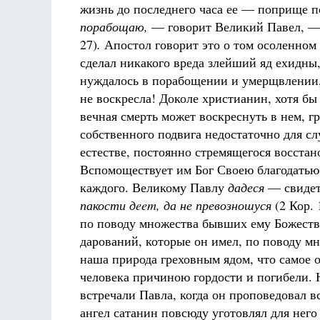
жизнь до последнего часа ее — поприще 
порабощаю,
— говорит Великий Павел, 
27)
.
Апостол говорит это о том осоленном
сделал никакого вреда злейший яд ехидны,
нуждалось в порабощении и умерщвлении, 
не воскресла! Доколе христианин, хотя бы 
вечная смерть может воскреснуть в нем, г
собственного подвига недостаточно для с
естестве, постоянно стремящегося восстан
Вспомоществует им Бог Своею благодатью 
каждого. Великому Павлу
дадеся
— свидет
пакости дeem, да не превозношуся
(2 Кор. 
по поводу множества бывших ему Божеств
дарований, которые он имел, по поводу м
наша природа греховным ядом, что самое 
человека причиною гордости и погибели. 
встречали Павла, когда он проповедовал 
ангел сатанин повсюду уготовлял для него