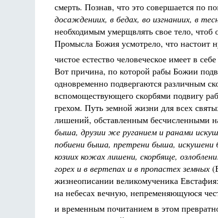
смерть. Познав, что это совершается по 
досаждениих, в бедах, во изгнаниих, в те
необходимым умерщвлять свое тело, чтоб о
Промысла Божия усмотрело, что настоит н
чистое естество человеческое имеет в себ
Вот причина, по которой рабы Божии под
одновременно подвергаются различным с
вспомоществующего скорбями подвигу раб
грехом. Путь земной жизни для всех свят
лишений, обставленным бесчисленными н
быша, друзии же руганием и ранами искуш
побиени быша, претрени быша, искушени 
козиих кожах лишени, скорбяще, озлоблени
горех и в вертепах и в пропастех земных
(Е
жизнеописании великомученика Евстафия: 
на небесах вечную, непременяющуюся чес
и временным почитанием в этом превратн