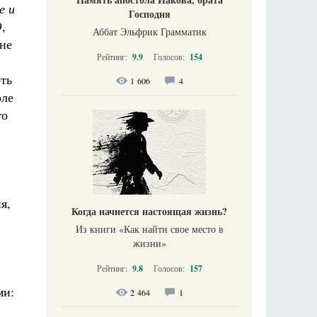
е и
Господня
9,
Аббат Эльфрик Грамматик
не
Рейтинг:
9.9
Голосов:
154
ть
1 606
4
оле
го
я,
Когда начнется настоящая жизнь?
Из книги «Как найти свое место в
жизни​»
Рейтинг:
9.8
Голосов:
157
ми:
2 464
1