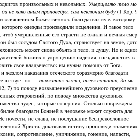
подвигов произвольных и невольных.
Умерщвляю тело мо
—
да не како иным проповедуя, сам неключим буду
(1 Кор. 
 и освященном Божественною благодатью теле, которому 
 которого одежды производили исцеления. И такое тело
чтоб умерщвленные его страсти не ожили и вечная смер
он был сосудом Святого Духа, странствует на земле, дот
реховность может снова объять и тело, и душу. Но и одно
лужителей Божиих к укрощению падения, гнездящегося в
овить свое владычество: им нужна помощь от Бога.
и жезлом наказания отеческого соразмерно благодати
ельствует он —
пакостник плоти, ангел сатанин, да ми
12, 7) по поводу возвышеннейшего духовного преуспеяни
енных откровений, по поводу множества духовных
ножества чудес, которые совершил. Столько повреждена
обилие благодати Божией в человеке может служить для
Не почести, не слава, не послушание беспрекословное
вселенной Христа, доказывая истину проповеди знамения
 козни, сопротивление, уничижение, гонение, напасти,