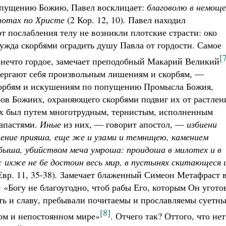
попущению Божию, Павел восклицает:
благоволю в немоще
снотах по Христе
(2 Кор. 12, 10)
.
Павел находил
т послабления телу не возникли плотские страсти: око
ужда скорбями оградить душу Павла от гордости. Самое
[
е нечто гордое, замечает преподобный Макарий Великий
вергают себя произвольным лишениям и скорбям, —
корбям и искушениям по попущению Промысла Божия,
ов Божиих, охраняющего скорбями подвиг их от растлен
ых был путем многотрудным, тернистым, исполненным
апастями.
Иные
из них, — говорит апостол, —
избиени
ение прияша, еще же и узами и темницею, камением
быша, убийством меча умроша: проидоша в милотех и в
: ихже не бе достоин весь мир, в пустынях скитающеся 
вр. 11, 35-38)
.
Замечает блаженный Симеон Метафраст 
«Богу не благоугодно, чтоб рабы Его, которым Он угото
ть и славу, пребывали почитаемы и прославляемы суетн
[8]
ом и непостоянном мире»
. Отчего так? Оттого, что нет