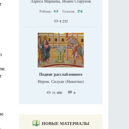
Лариса Маршева, Иоанн Старунов
т
Рейтинг:
9.9
Голосов:
374
8 232
ю
ли
Подвиг расслабленного
т
Иером. Силуан (Никитин)
11 400
6
не
НОВЫЕ МАТЕРИАЛЫ
,