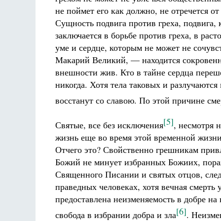
не поймет его как должно, не отречется о
Сущность подвига против греха, подвига,
заключается в борьбе против греха, в рас
уме и сердце, которым не может не сочувс
Макарий Великий, — находится сокровенн
внешности жив. Кто в тайне сердца переше
никогда. Хотя тела таковых и разлучаются
восстанут со славою. По этой причине см
[5]
Святые, все без исключения
, несмотря 
жизнь еще во время этой временной жизни
Отчего это? Свойственно грешникам привл
Божий не минует избранных Божиих, пораж
Священного Писании и святых отцов, сле
праведных человеках, хотя вечная смерть 
предоставлена неизменяемость в добре на 
[6]
свобода в избрании добра и зла
. Неизме