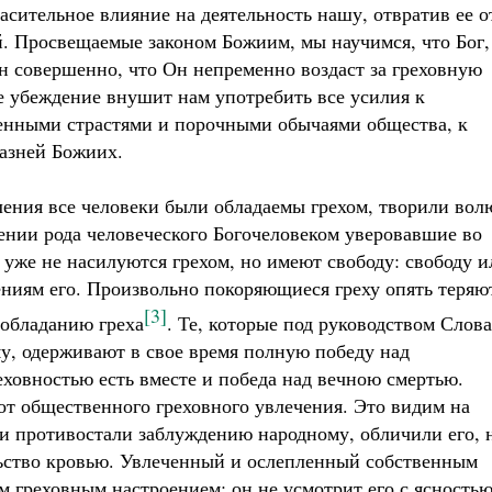
сительное влияние на деятельность нашу, отвратив ее о
й. Просвещаемые законом Божиим, мы научимся, что Бог,
н совершенно, что Он непременно воздаст за греховную
 убеждение внушит нам употребить все усилия к
венными страстями и порочными обычаями общества, к
азней Божиих.
ления все человеки были обладаемы грехом, творили вол
лении рода человеческого Богочеловеком уверовавшие во
же не насилуются грехом, но имеют свободу: свободу и
ениям его. Произвольно покоряющиеся греху опять теряю
[3]
еобладанию греха
. Те, которые под руководством Слова
му, одерживают в свое время полную победу над
еховностью есть вместе и победа над вечною смертью.
т общественного греховного увлечения. Это видим на
ни противостали заблуждению народному, обличили его, 
льство кровью. Увлеченный и ослепленный собственным
м греховным настроением: он не усмотрит его с ясностью