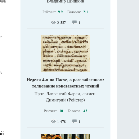
Владимир Шишкин
чей 
Рейтинг:
9.9
Голосов:
211
2 557
1
,
,
Неделя 4-я по Пасхе, о расслабленном:
толкование новозаветных чтений
Прот. Лаврентий Фарли, архиеп.
Димитрий (Ройстер)
Рейтинг:
10
Голосов:
43
1 478
1
ой