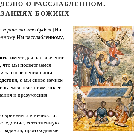
ЕДЕЛЮ О РАССЛАБЛЕННОМ.
АЗАНИЯХ БОЖИИХ
не горше ти что будет
(Ин.
енному Им расслабленному,
ода имеет для нас значение
 что мы подвергаемся
и за согрешения наши.
едствия, а мы снова начнем
ергаемся бедствиям, более
ания и вразумления,
о времени и в вечности.
оследствие, естественную
 страдания, производимые