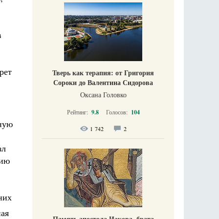
в
рет
Тверь как терапия: от Григория
Сороки до Валентина Сидорова
Оксана Головко
Рейтинг:
9.8
Голосов:
104
чную
1 742
2
зл
нию
них
ная
Память апостола Иакова, брата