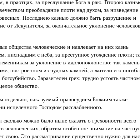
ем, в праотцах, за преслушание Бога в раю. Второю казнь
ечеством преобладание плоти над духом, за низведение
ловесных. Последнею казнью должно быть разрушение и
ие от Искупителя, за окончательное уклонение человеков
ые общества человеческие и навлекает на них казнь
, ниспадшим с неба, за преступное угождение плоти; т
леменникам за уклонение в идолопоклонство; так камень
име, построенном из чудных камней, а жители его погиб
 богоубийство. Заразителен грех: трудно устоять частном
целое общество.
ом отдельно, наказуемый правосудием Божиим также
ни исцеленного Господом расслабленного.
 и сколько можно было ныне сказать о греховности всего
ств человеческих, обратим особенное внимание на частну
ет свою. Это рассматривание существенно нужно для нас