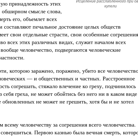
Исцеление расслабленного при ов
ную принадлежность этих
купели
в обширном смысле слова,
ерть его, объемлет всех
хи составляют печальное достояние целых обществ
меет свои отдельные страсти, свои особенные согрешения
во всех этих различных видах, служит началом всех
 вообще человечество, подвергаются человеческие
частности.
ти, которою заражено, поражено, убито все человечество
ловеческих — и общественных и частных. Расстроенное
ость согрешать, стяжало влечение ко греху, подчинилось
 себя греха, не может обойтись без него ни в каком виде
е обновленных не может не грешить, хотя бы и не хотел
 всему человечеству за согрешения всего человечества.
 совершиться. Первою казнью была вечная смерть, котор