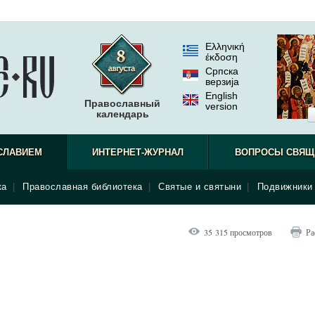
Ελληνική
έκδοση
Српска
верзиjа
English
Православный
version
календарь
СЛАВИЕМ
ИНТЕРНЕТ-ЖУРНАЛ
ВОПРОСЫ СВЯЩ
ка
|
Православная библиотека
|
Святые и святыни
|
Подвижники 
35 315 просмотров
Ра