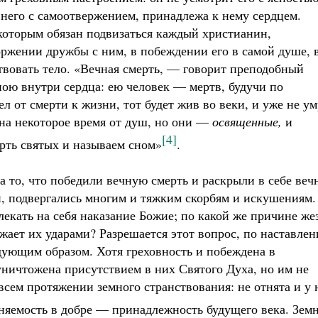
т него с самоотвержением, принадлежа к нему сердцем.
 которым обязан подвизаться каждый христианин,
торжении дружбы с ним, в побеждении его в самой душе, 
твовать тело. «Вечная смерть, — говорит преподобный
ою внутри сердца: ею человек — мертв, будучи по
л от смерти к жизни, тот будет жив во веки, и уже не ум
 на некоторое время от душ, но они —
освященные,
и
[4]
ерть святых и называем сном»
.
на то, что победили вечную смерть и раскрыли в себе ве
, подвергались многим и тяжким скорбям и искушениям.
екать на себя наказание Божие; по какой же причине же
ает их ударами? Разрешается этот вопрос, по наставле
дующим образом. Хотя греховность и побеждена в
уничтожена присутствием в них Святого Духа, но им не
всем протяжении земного странствования: не отнята и у 
няемость в добре — принадлежность будущего века. Зем