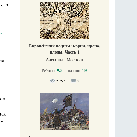
х, в
7]
.
Европейский нацизм: корни, крона,
плоды. Часть 1
ия
Александр Мосякин
Рейтинг:
9.3
Голосов:
105
2 357
2
и в
в
вал
ым