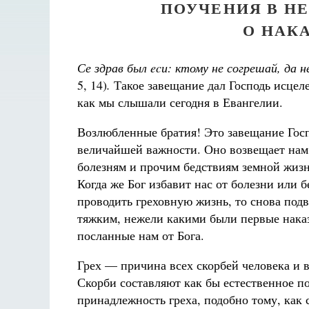
ПОУЧЕНИЯ В Н
О НАК
Се здрав был ecи: ктому не согрешай, да 
5, 14)
.
Такое завещание дал Господь исцел
как мы слышали сегодня в Евангелии.
Возлюбленные братия! Это завещание Госп
величайшей важности. Оно возвещает нам,
болезням и прочим бедствиям земной жизн
Когда же Бог избавит нас от болезни или б
проводить греховную жизнь, то снова подв
тяжким, нежели какими были первые наказ
посланные нам от Бога.
Грех — причина всех скорбей человека и в
Скорби составляют как бы естественное п
принадлежность греха, подобно тому, как