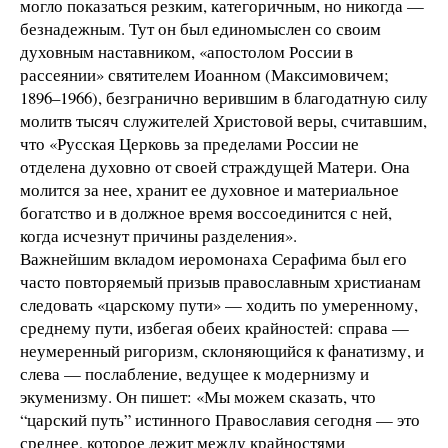
могло показаться резким, категоричным, но никогда —
безнадежным. Тут он был единомыслен со своим
духовным наставником, «апостолом России в
рассеянии» святителем Иоанном (Максимовичем;
1896–1966), безгранично верившим в благодатную силу
молитв тысяч служителей Христовой веры, считавшим,
что «Русская Церковь за пределами России не
отделена духовно от своей страждущей Матери. Она
молится за нее, хранит ее духовное и материальное
богатство и в должное время воссоединится с ней,
когда исчезнут причины разделения».
Важнейшим вкладом иеромонаха Серафима был его
часто повторяемый призыв православным христианам
следовать «царскому пути» — ходить по умеренному,
среднему пути, избегая обеих крайностей: справа —
неумеренный ригоризм, склоняющийся к фанатизму, и
слева — послабление, ведущее к модернизму и
экуменизму. Он пишет: «Мы можем сказать, что
“царский путь” истинного Православия сегодня — это
среднее, которое лежит между крайностями