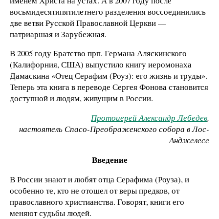
именем Христа на устах. А в 2007 году после
восьмидесятипятилетнего разделения воссоединились
две ветви Русской Православной Церкви —
патриаршая и Зарубежная.
В 2005 году Братство прп. Германа Аляскинского
(Калифорния, США) выпустило книгу иеромонаха
Дамаскина «Отец Серафим (Роуз): его жизнь и труды».
Теперь эта книга в переводе Сергея Фонова становится
доступной и людям, живущим в России.
Протоиерей Александр Лебедев
,
настоятель Спасо-Преображенского собора в Лос-
Анджелесе
Введение
В России знают и любят отца Серафима (Роуза), и
особенно те, кто не отошел от веры предков, от
православного христианства. Говорят, книги его
меняют судьбы людей.