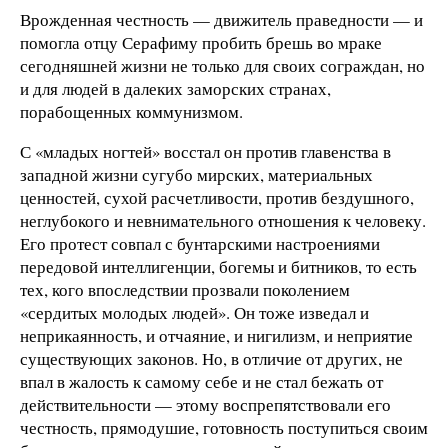
Врожденная честность — движитель праведности — и
помогла отцу Серафиму пробить брешь во мраке
сегодняшней жизни не только для своих сограждан, но
и для людей в далеких заморских странах,
порабощенных коммунизмом.
С «младых ногтей» восстал он против главенства в
западной жизни сугубо мирских, материальных
ценностей, сухой расчетливости, против бездушного,
неглубокого и невнимательного отношения к человеку.
Его протест совпал с бунтарскими настроениями
передовой интеллигенции, богемы и битников, то есть
тех, кого впоследствии прозвали поколением
«сердитых молодых людей». Он тоже изведал и
неприкаянность, и отчаяние, и нигилизм, и неприятие
существующих законов. Но, в отличие от других, не
впал в жалость к самому себе и не стал бежать от
действительности — этому воспрепятствовали его
честность, прямодушие, готовность поступиться своим