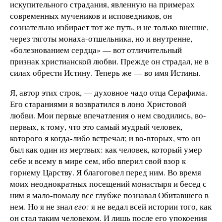
искупительного страдания, явленную на примерах
современных мучеников и исповедников, он
сознательно избирает тот же путь, и не только внешне,
через тяготы монаха-отшельника, но и внутренне,
«болезнованием сердца» — вот отличительный
признак христианской любви. Прежде он страдал, не в
силах обрести Истину. Теперь же — во имя Истины.
Я, автор этих строк, — духовное чадо отца Серафима.
Его стараниями я возвратился в лоно Христовой
любви. Мои первые впечатления о нем сводились, во-
первых, к тому, что это самый мудрый человек,
которого я когда-либо встречал; и во-вторых, что он
был как один из мертвых: как человек, который умер
себе и всему в мире сем, ибо вперил свой взор к
горнему Царству. Я благоговел перед ним. Во время
моих неоднократных посещений монастыря и бесед с
ним я мало-помалу все глубже познавал Обитавшего в
нем. Но я не знал
его:
я не ведал всей истории того, как
он стал таким человеком. И лишь после его упокоения