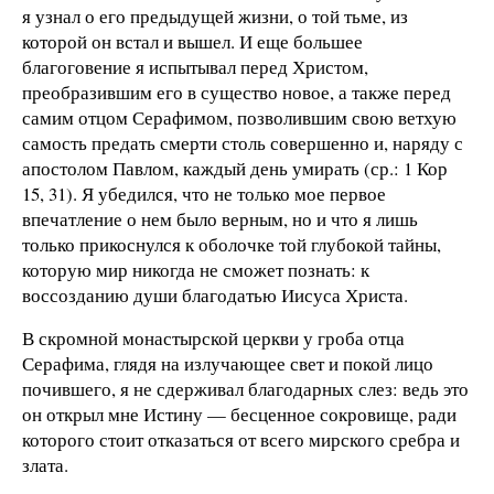
я узнал о его предыдущей жизни, о той тьме, из
которой он встал и вышел. И еще большее
благоговение я испытывал перед Христом,
преобразившим его в существо новое, а также перед
самим отцом Серафимом, позволившим свою ветхую
самость предать смерти столь совершенно и, наряду с
апостолом Павлом, каждый день умирать (ср.: 1 Кор
15, 31). Я убедился, что не только мое первое
впечатление о нем было верным, но и что я лишь
только прикоснулся к оболочке той глубокой тайны,
которую мир никогда не сможет познать: к
воссозданию души благодатью Иисуса Христа.
В скромной монастырской церкви у гроба отца
Серафима, глядя на излучающее свет и покой лицо
почившего, я не сдерживал благодарных слез: ведь это
он открыл мне Истину — бесценное сокровище, ради
которого стоит отказаться от всего мирского сребра и
злата.