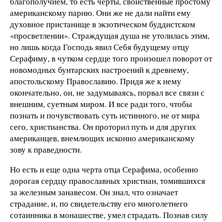
благополучием, то есть черты, свойственные простому
американскому парню. Они же не дали найти ему
духовное пристанище в экзотическом буддистском
«просветлении». Страждущая душа не утолилась этим,
но лишь когда Господь явил Себя будущему отцу
Серафиму, в чутком сердце того произошел поворот от
новомодных бунтарских настроений к древнему,
апостольскому Православию. Придя же к нему
окончательно, он, не задумываясь, порвал все связи с
внешним, суетным миром. И все ради того, чтобы
познать и почувствовать суть истинного, не от мира
сего, христианства. Он проторил путь и для других
американцев, внемлющих исконно американскому
зову к праведности.
Но есть и еще одна черта отца Серафима, особенно
дорогая сердцу православных христиан, томившихся
за железным занавесом. Он знал, что означает
страдание, и, по свидетельству его многолетнего
сотаинника в монашестве, умел страдать. Познав силу