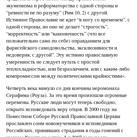
экуменизма и реформаторства с одной стороны и
“ревности не по разуму” (Рим 10, 2) с другой.
Истинное Православие не идет “в ногу со временем”, с
одной стороны, но оно не делает “строгость”,
“корректность” или “каноничность” (что все
положительно само по себе) оправданием для
фарисейского самодовольства, эксклюзивности и
недоверия, с другой”. Эту истинно православную
умеренность не следует путать с простой
теплохладностью, или безразличием, или с каким-либо
компромиссом между политическими крайностями».
Четверть века минуло со дня кончины иеромонаха
Серафима (Роуза). За это время произошли огромные
перемены. Русские люди могут теперь свободно,
открыто исповедовать веру отцов. В 2000 году на
Поместном Соборе Русской Православной Церкви
прославлен сонм новомучеников и исповедников
Российских, принявших страдания в годы гонений с