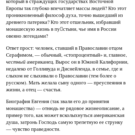
который в страждущих государствах Восточной
Европы так глубоко впечатляет массы людей? Кто этот
проникновенный философ духа, точно вышедший из
древнего патерика? Кто этот отшельник, избравший
монашескую жизнь в пустыни, чье имя в России
овеяно легендами?
Ответ прост: человек, ставший в Православии отцом
Серафимом, — обычный, «стопроцентный» и, главное,
честный
американец. Вырос он в Южной Калифорнии,
недалеко от Голливуда и Диснейленда, в семье, где и
слыхом не слыхивали о Православии (тем более о
русском). Мать желала сыну одного — преуспеяния в
жизни, а отец — счастья.
Биография Евгения (так звали его до принятия
монашества) — отнюдь не рядовое жизнеописание, а
пример того, как может всколыхнуться американская
душа, затронь Господь самую трепетную ее струнку
— чувство праведности.