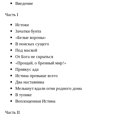
Введение
Часть I
Истоки
Зачатки бунта
«Белые вороны»
В поисках сущего
Под маской
От Бога не скрыться
«Прощай, о бренный мир!»
Привкус ада
Истина превыше всего
Два наставника
Мелькнут вдали огни родного дома
В тупике
Воплощенная Истина
Часть II