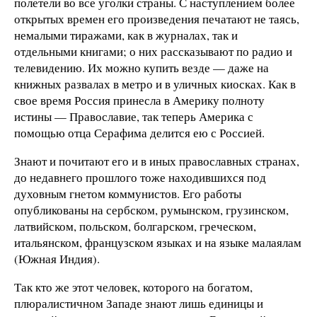
полетели во все уголки страны. С наступлением более
открытых времен его произведения печатают не таясь,
немалыми тиражами, как в журналах, так и
отдельными книгами; о них рассказывают по радио и
телевидению. Их можно купить везде — даже на
книжных развалах в метро и в уличных киосках. Как в
свое время Россия принесла в Америку полноту
истины — Православие, так теперь Америка с
помощью отца Серафима делится ею с Россией.
Знают и почитают его и в иных православных странах,
до недавнего прош­лого тоже находившихся под
духовным гнетом коммунистов. Его работы
опубликованы на сербском, румынском, грузинском,
латвийском, польском, болгарском, греческом,
итальянском, французском языках и на языке малаялам
(Южная Индия).
Так кто же этот человек, которого на богатом,
плюралистичном Западе знают лишь единицы и