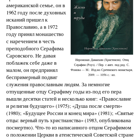
американской семье, он в
1962 году после духовных
исканий пришел к
Православию, а в 1972
году принял монашество
с наречением в честь
преподобного Серафима
Саровского. Не давая
Иеромонах Дамаскин (Христенсен). Отец
поблажек себе даже в
Серафим (Роуз). / Пер. с англ. под ред. С.
малом, он предпринял
Фонова — М.: Изд-во Сретенского монастыря,
2009. — 1056 с.: ил.
беспримерный подвиг
служения православным людям. За немногие
отпущенные отцу Серафиму годы из-под его пера
вышли десятки статей и несколько книг: «Православие
и религия будущего» (1975); «Душа после смерти»
(1980); «Будущее России и конец мира» (1981); «Святые
отцы: верный путь христианства» (1983, опубликована
посмертно). Что-то из написанного отцом Серафимом
о положении Церкви в атеистической Советской стране