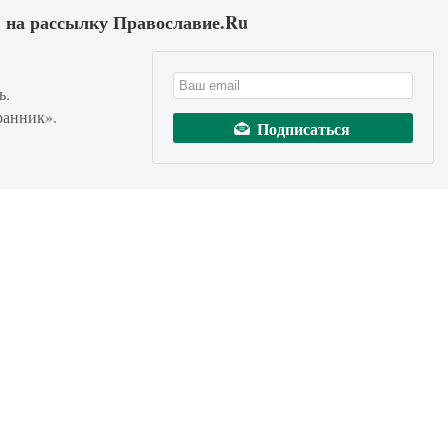
 на рассылку Православие.Ru
ь.
ранник».