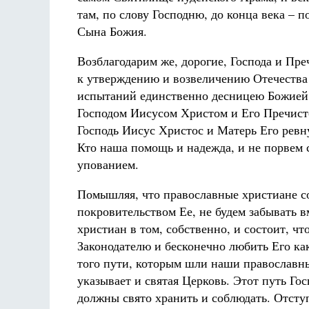
там, по слову Господню, до конца века – п
Сына Божия.
Возблагодарим же, дорогие, Господа и Пре
к утверждению и возвеличению Отечества 
испытаний единственно десницею Божией. 
Господом Иисусом Христом и Его Пречист
Господь Иисус Христос и Матерь Его ревн
Кто наша помощь и надежда, и не порвем с
упованием.
Помышляя, что православные христиане с
покровительством Ее, не будем забывать в
христиан в том, собственно, и состоит, ч
Законодателю и бесконечно любить Его ка
того пути, которым шли наши православны
указывает и святая Церковь. Этот путь Го
должны свято хранить и соблюдать. Отступ