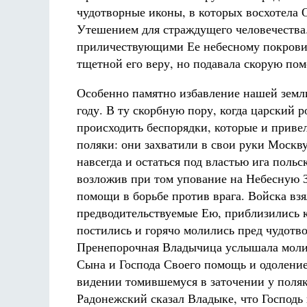
чудотворные иконы, в которых восхотела 
Утешением для страждущего человечества
приличествующими Ее небесному покровит
тщетной его веру, но подавала скорую по
Особенно памятно избавление нашей земл
году. В ту скорбную пору, когда царский 
происходить беспорядки, которые и приве
поляки: они захватили в свои руки Москву
навсегда и остаться под властью ига польс
возложив при том упование на Небесную З
помощи в борьбе против врага. Войска вз
предводительствуемые Ею, приблизились к
постились и горячо молились пред чудот
Пренепорочная Владычица услышала молит
Сына и Господа Своего помощь и одолени
видении томившемуся в заточении у поля
Радонежский сказал Владыке, что Господь