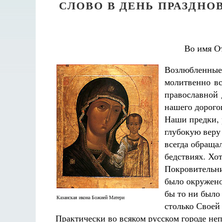
СЛОВО В ДЕНЬ ПРАЗДН
Во имя О
Возлюбленны
молитвенно в
православной 
нашего дорого
Наши предки, 
глубокую веру
всегда обраща
бедствиях. Хо
Покровительни
было окружено
бы то ни было
Казанская икона Божией Матери
столько Своей
Практически во всяком русском городе неп