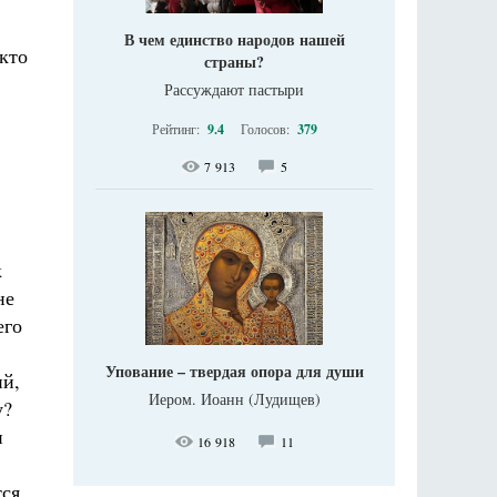
В чем единство народов нашей
кто
страны?
Рассуждают пастыри
Рейтинг:
9.4
Голосов:
379
7 913
5
к
не
его
Упование – твердая опора для души
ий,
Иером. Иоанн (Лудищев)
у?
и
16 918
11
тся