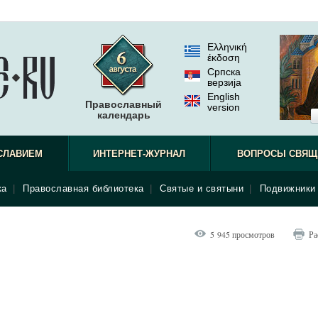
Ελληνική
έκδοση
Српска
верзиjа
English
Православный
version
календарь
СЛАВИЕМ
ИНТЕРНЕТ-ЖУРНАЛ
ВОПРОСЫ СВЯЩ
ка
|
Православная библиотека
|
Святые и святыни
|
Подвижники 
5 945 просмотров
Ра