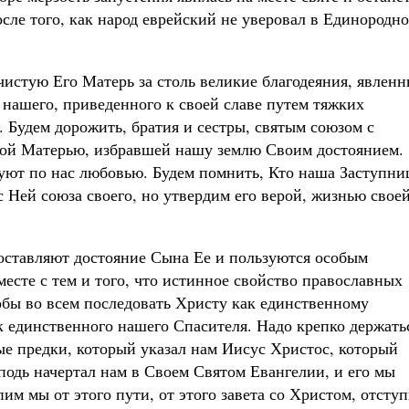
осле того, как народ еврейский не уверовал в Единородно
чистую Его Матерь за столь великие благодеяния, явлен
нашего, приведенного к своей славе путем тяжких
Будем дорожить, братия и сестры, святым союзом с
ой Матерью, избравшей нашу землю Своим достоянием.
уют по нас любовью. Будем помнить, Кто наша Заступни
 Ней союза своего, но утвердим его верой, жизнью свое
оставляют достояние Сына Ее и пользуются особым
месте с тем и того, что истинное свойство православных
тобы во всем последовать Христу как единственному
к единственного нашего Спасителя. Надо крепко держать
е предки, который указал нам Иисус Христос, который
сподь начертал нам в Своем Святом Евангелии, и его мы
им мы от этого пути, от этого завета со Христом, отсту