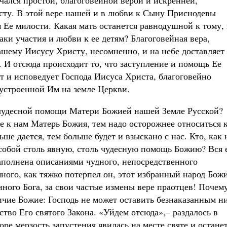
чался простой, благоговейной верой и искренней,
сту. В этой вере нашей и в любви к Сыну Приснодевы
 Ее милости. Какая мать останется равнодушной к тому, 
аки участия и любви к ее детям? Благоговейная вера,
шему Иисусу Христу, несомненно, и на небе доставляет
 И отсюда происходит то, что заступление и помощь Ее
ит и исповедует Господа Иисуса Христа, благоговейно
устроенной Им на земле Церкви.
 чудесной помощи Матери Божией нашей Земле Русской?
е к нам Матерь Божия, тем надо осторожнее относиться 
ше дается, тем больше будет и взыскано с нас. Кто, как 
 собой столь явную, столь чудесную помощь Божию? Вся 
наполнена описаниями чудного, непосредственного
много, как тяжко потерпел он, этот избранный народ Бож
нного Бога, за свои частые измены вере праотцев! Почем
ичие Божие: Господь не может оставить безнаказанным н
тво Его святого Закона. «Уйдем отсюда»,– раздалось в
ре мерзость запустения явилась на месте святе и остане