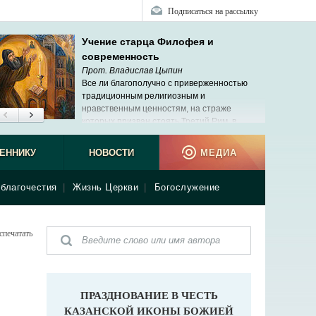
Подписаться на рассылку
Учение старца Филофея и
современность
Прот. Владислав Цыпин
Все ли благополучно с приверженностью
традиционным религиозным и
нравственным ценностям, на страже
которых призван стоять Третий Рим, в
современной России?
ЕННИКУ
НОВОСТИ
МЕДИА
благочестия
|
Жизнь Церкви
|
Богослужение
спечатать
ПРАЗДНОВАНИЕ В ЧЕСТЬ
КАЗАНСКОЙ ИКОНЫ БОЖИЕЙ