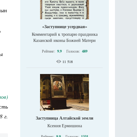
Сын
«Заступнице усердная»
о
Комментарий к тропарю праздника
Казанской иконы Божией Матери
Рейтинг:
9.9
Голосов:
489
вы
11 518
ов)
сть
8 г.
Заступница Алтайской земли
Ксения Ермишина
Рейтинг:
9.9
Голосов:
1331