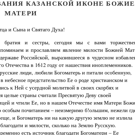
ОВАНИЯ КАЗАНСКОЙ ИКОНЕ БОЖИ
МАТЕРИ
тца и Сына и Святаго Духа!
е братия и сестры, сегодня мы с вами торжестве
споминаем и прославляем явление милости Божией Мат
державе Российской, выразившееся в чудесном избавле
го Отечества в 1612 году от нашествия иноплеменников.
русские люди, любили Богоматерь и питали особенную,
 в небесное предстательство Ее о роде христианском и
лись к Ней с усердной молитвой в своих скорбях и
тя целые страны считали Пресвятую Деву своей
цей и чтили Ее, но в нашем Отечестве имя Матери Бож
 особым почитанием – неизмеримо б!ольшим, нежели гд
 еще, и Богоматерь ни на какую другую землю не излила
 благодати и милости, сколько на Землю Русскую.
ременно есть источник благодати Богоматери – Ее