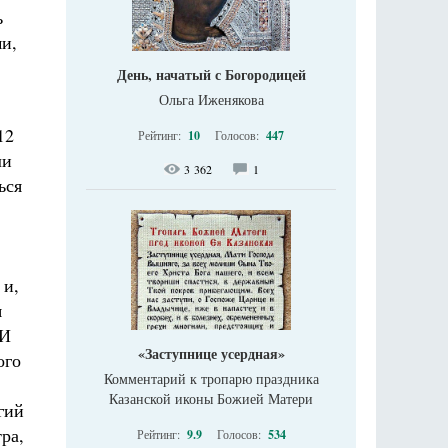
ь
и,
День, начатый с Богородицей
Ольга Иженякова
12
Рейтинг:
10
Голосов:
447
ли
3 362
1
ься
 и,
я
 И
«Заступнице усердная»
ого
Комментарий к тропарю праздника
Казанской иконы Божией Матери
гий
ра,
Рейтинг:
9.9
Голосов:
534