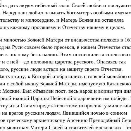
Она дать людям небесный залог Своей любви и послужит
. Народ наш любил называть Богоматерь особыми именам
ельству и милосердию, и Матерь Божия не оставляла
мощь каждому просящему и Отечеству нашему в целом.
и милостью Божией Матери от владычества поляков в 16
род на Руси совсем было пресекся, в нашем Отечестве ста
ли к полному безначалию. Этим поспешили воспользоват
 и с ней – до половины царства русского. Опасаясь так
кого, русские люди встали на защиту своего Отчества,
аступницу, к Которой и обратились с горячей мольбою о
яли с собой икону Божией Матери, именуемую Казанскою
 Москве. Был объявлен пост, весь народ и воины три дн
ворной иконой Царицы Небесной о даровании им победы.
ву их и Своим предстательством испросила у милостив
е на врагов русским людям. Явившийся ночью в сонном
ков греческому архиепископу Арсению Преподобный Сер
 по молитвам Матери Своей и святителей московских Пет