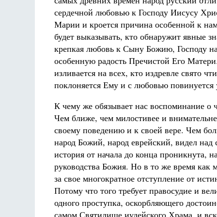
самых древних времен народ русский отли
сердечной любовью к Господу Иисусу Хри
Марии и кроется причина особенной к нам
будет выказывать, кто обнаружит явные зн
крепкая любовь к Сыну Божию, Господу на
особенную радость Пречистой Его Матери.
изливается на всех, кто издревле свято чт
поклоняется Ему и с любовью повинуется 
К чему же обязывает нас воспоминание о
Чем ближе, чем милостивее и внимательне
своему поведению и к своей вере. Чем боль
народ Божий, народ еврейский, видел над
история от начала до конца проникнута, 
руководства Божия. Но в то же время как 
за свое многократное отступление от исти
Потому что того требует правосудие и вел
одного проступка, оскорбляющего достоинс
самом Святилище иудейского Храма, и вско