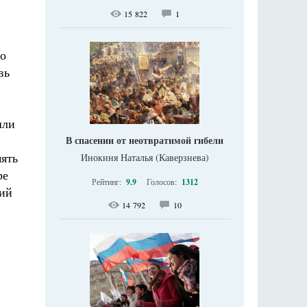
15 822
1
го
вь
шли
В спасении от неотвратимой гибели
ять
Инокиня Наталья (Каверзнева)
ре
Рейтинг:
9.9
Голосов:
1312
щий
14 792
10