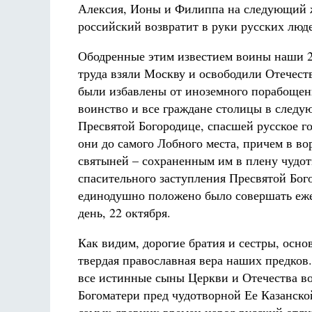
Алексия, Ионы и Филиппа на следующий ж
российский возвратит в руки русских люд
Ободренные этим известием воины наши 2
труда взяли Москву и освободили Отечеств
были избавлены от иноземного порабощен
воинство и все граждане столицы в след
Пресвятой Богородице, спасшей русское г
они до самого Лобного места, причем в во
святыней – сохраненным им в плену чудо
спасительного заступления Пресвятой Бого
единодушно положено было совершать еже
день, 22 октября.
Как видим, дорогие братия и сестры, осн
твердая православная вера наших предков.
все истинные сыны Церкви и Отечества во
Богоматери пред чудотворной Ее Казанско