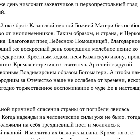
е день низложит захватчиков и первопрестольный град
ей.
2 октября с Казанской иконой Божией Матери без особо
о от иноплеменников. Таким образом, и страна, и Церко
ия. Благоговея пред Небесною Помощницей, благодарное
ующий же воскресный день совершили молебное пение ко
осударство. Крестным ходом, неся Казанскую икону, про
ротах Кремля встретил их святитель Арсений с другой
творным Владимирским образом Богоматери. А чтобы пам
родицы за Отечество наше не ослабела от времени, вско
годно торжественное воспоминание о чуде Ее в настоя
овной причиной спасения страны от погибели явилась
 Когда надежды на человеческие силы уже не было, тогда
зложили на себя трехдневный пост и молились к
й иконой. И молитва их была услышана. Кроме того, с