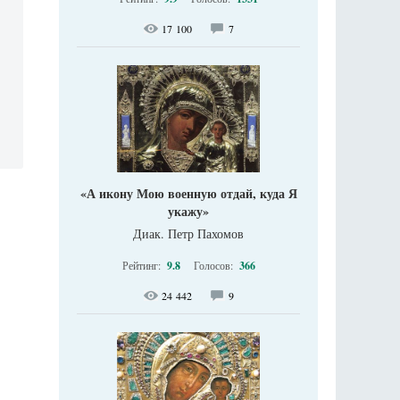
17 100
7
«А икону Мою военную отдай, куда Я
укажу»
Диак. Петр Пахомов
Рейтинг:
9.8
Голосов:
366
24 442
9