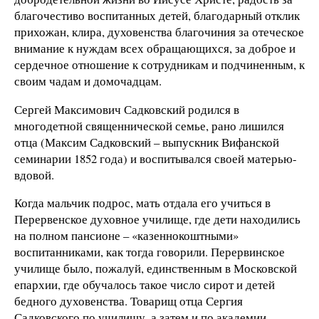
благочестиво воспитанных детей, благодарный отклик
прихожан, клира, духовенства благочиния за отеческое
внимание к нуждам всех обращающихся, за доброе и
сердечное отношение к сотрудникам и подчиненным, к
своим чадам и домочадцам.
Сергей Максимович Садковский родился в
многодетной священнической семье, рано лишился
отца (Максим Садковский – выпускник Вифанской
семинарии 1852 года) и воспитывался своей матерью-
вдовой.
Когда мальчик подрос, мать отдала его учиться в
Перервенское духовное училище, где дети находились
на полном пансионе – «казеннокоштными»
воспитанниками, как тогда говорили. Перервинское
училище было, пожалуй, единственным в Московской
епархии, где обучалось такое число сирот и детей
бедного духовенства. Товарищ отца Сергия
Садковского по училищу, а затем и по академии