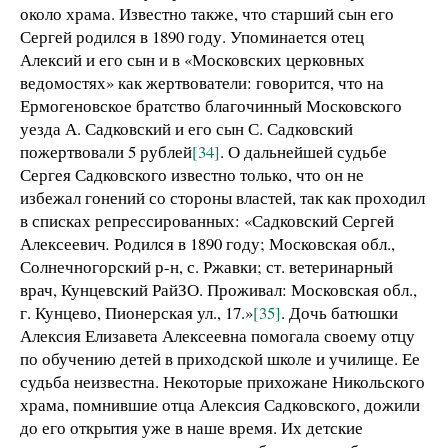
около храма. Известно также, что старший сын его
Сергей родился в 1890 году. Упоминается отец
Алексий и его сын и в «Московских церковных
ведомостях» как жертвователи: говорится, что на
Ермогеновское братство благочинный Московского
уезда А. Садковский и его сын С. Садковский
пожертвовали 5 рублей
[34]
. О дальнейшей судьбе
Сергея Садковского известно только, что он не
избежал гонений со стороны властей, так как проходил
в списках репрессированных: «Садковский Сергей
Алексеевич
.
Родился в 1890 году; Московская обл.,
Солнечногорский р-н, с. Ржавки; ст. ветеринарный
врач, Кунцевский РайЗО. Проживал: Московская обл.,
г. Кунцево, Пионерская ул., 17.»
[35]
. Дочь батюшки
Алексия Елизавета Алексеевна помогала своему отцу
по обучению детей в приходской школе и училище. Ее
судьба неизвестна. Некоторые прихожане Никольского
храма, помнившие отца Алексия Садковского, дожили
до его открытия уже в наше время. Их детские