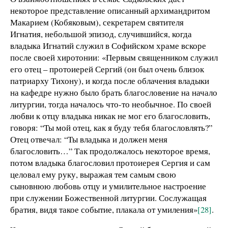
некоторое представление описанный архимандритом
Макарием (Кобяковым), секретарем святителя
Игнатия, небольшой эпизод, случившийся, когда
владыка Игнатий служил в Софийском храме вскоре
после своей хиротонии: «Первым священником служил
его отец – протоиерей Сергий (он был очень близок
патриарху Тихону), и когда после облачения владыки
на кафедре нужно было брать благословение на начало
литургии, тогда началось что-то необычное. По своей
любви к отцу владыка никак не мог его благословить,
говоря: “Ты мой отец, как я буду тебя благословлять?”
Отец отвечал: “Ты владыка и должен меня
благословить…” Так продолжалось некоторое время,
потом владыка благословил протоиерея Сергия и сам
целовал ему руку, выражая тем самым свою
сыновнюю любовь отцу и умилительное настроение
при служении Божественной литургии. Сослужащая
братия, видя такое событие, плакала от умиления»
[28]
.