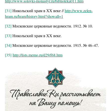
http://www.solovki-monastyr.ru/biblioteka011.htm
[31]
Никольский храм в XX веке //
http://www.zelen-
hram.ru/hram/history.html?showall=1
[32]
Московские церковные ведомости. 1912. № 10.
[33]
Никольский храм в XX веке.
[34]
Московские церковные ведомости. 1915. № 46–47.
[35]
http://lists.memo.ru/d29/f68.htm