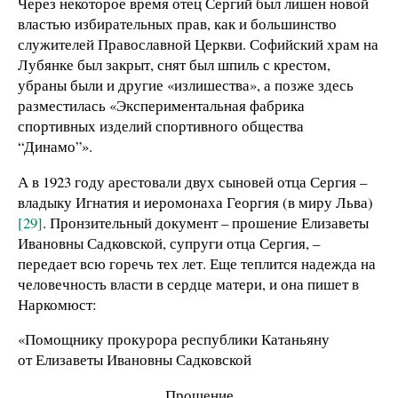
Через некоторое время отец Сергий был лишен новой
властью избирательных прав, как и большинство
служителей Православной Церкви. Софийский храм на
Лубянке был закрыт, снят был шпиль с крестом,
убраны были и другие «излишества», а позже здесь
разместилась «Экспериментальная фабрика
спортивных изделий спортивного общества
“Динамо”».
А в 1923 году арестовали двух сыновей отца Сергия –
владыку Игнатия и иеромонаха Георгия (в миру Льва)
[29]
. Пронзительный документ – прошение Елизаветы
Ивановны Садковской, супруги отца Сергия, –
передает всю горечь тех лет. Еще теплится надежда на
человечность власти в сердце матери, и она пишет в
Наркомюст:
«Помощнику прокурора республики Катаньяну
от Елизаветы Ивановны Садковской
Прошение