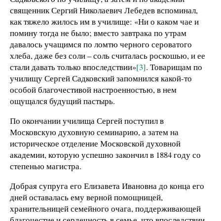
священник Сергий Николаевич Лебедев вспоминал,
как тяжело жилось им в училище: «Ни о каком чае и
помину тогда не было; вместо завтрака по утрам
давалось учащимся по ломтю черного сероватого
хлеба, даже без соли – соль считалась роскошью, и ее
стали давать только впоследствии»
[3]
. Товарищам по
училищу Сергей Садковский запомнился какой-то
особой благочестивой настроенностью, в нем
ощущался будущий пастырь.
По окончании училища Сергей поступил в
Московскую духовную семинарию, а затем на
историческое отделение Московской духовной
академии, которую успешно закончил в 1884 году со
степенью магистра.
Добрая супруга его Елизавета Ивановна до конца его
дней оставалась ему верной помощницей,
хранительницей семейного очага, поддерживающей
благочестие и сердечность в семье, что впоследствии