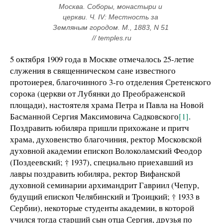
Москва. Соборы, монастыри и 
церкви. Ч. IV: Местность за 
Земляным городом. М., 1883, N 51 
// temples.ru
5 октября 1909 года в Москве отмечалось 25-летие
служения в священническом сане известного
протоиерея, благочинного 3-го отделения Сретенского
сорока (церкви от Лубянки до Преображенской
площади), настоятеля храма Петра и Павла на Новой
Басманной Сергия Максимовича Садковского
[1]
.
Поздравить юбиляра пришли прихожане и притч
храма, духовенство благочиния, ректор Московской
духовной академии епископ Волоколамский Феодор
(Поздеевский; † 1937), специально приехавший из
лавры поздравить юбиляра, ректор Вифанской
духовной семинарии архимандрит Гавриил (Чепур,
будущий епископ Челябинский и Троицкий; † 1933 в
Сербии), некоторые студенты академии, в которой
учился тогда старший сын отца Сергия, друзья по