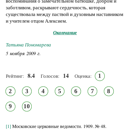
воспоминания о замечательном батюшке, добром и
заботливом, раскрывают сердечность, которая
существовала между паствой и духовным наставником
и учителем отцом Алексием.
Окончание
Татьяна Пономарева
5 ноября 2009 г.
8.4
14
1
Рейтинг:
Голосов:
Оценка:
2
3
4
5
6
7
8
9
10
[1]
Московские церковные ведомости. 1909. № 48.