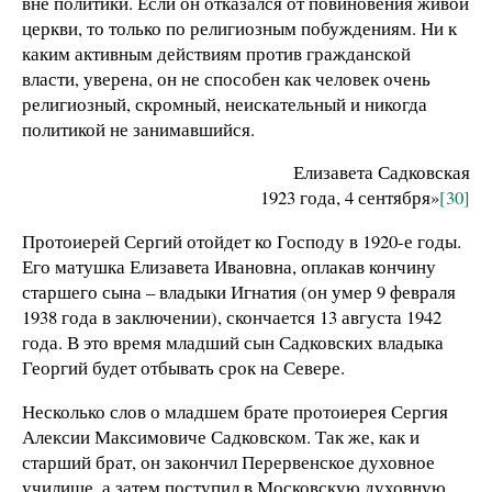
вне политики. Если он отказался от повиновения живой
церкви, то только по религиозным побуждениям. Ни к
каким активным действиям против гражданской
власти, уверена, он не способен как человек очень
религиозный, скромный, неискательный и никогда
политикой не занимавшийся.
Елизавета Садковская
1923 года, 4 сентября»
[30]
Протоиерей Сергий отойдет ко Господу в 1920-е годы.
Его матушка Елизавета Ивановна, оплакав кончину
старшего сына – владыки Игнатия (он умер 9 февраля
1938 года в заключении), скончается 13 августа 1942
года. В это время младший сын Садковских владыка
Георгий будет отбывать срок на Севере.
Несколько слов о младшем брате протоиерея Сергия
Алексии Максимовиче Садковском. Так же, как и
старший брат, он закончил Перервенское духовное
училище, а затем поступил в Московскую духовную