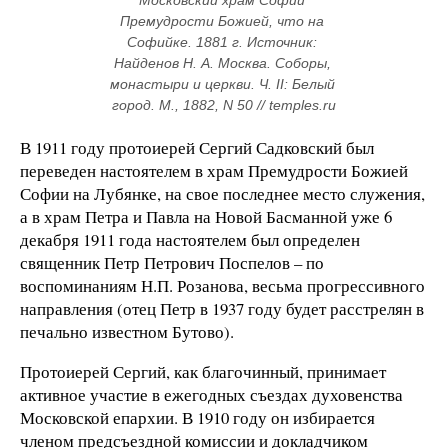
Московский храм Софии 
Премудрости Божией, что на 
Софийке. 1881 г. Источник: 
Найденов Н. А. Москва. Соборы, 
монастыри и церкви. Ч. II: Белый 
город. М., 1882, N 50 // temples.ru
В 1911 году протоиерей Сергий Садковский был
переведен настоятелем в храм Премудрости Божией
Софии на Лубянке, на свое последнее место служения,
а в храм Петра и Павла на Новой Басманной уже 6
декабря 1911 года настоятелем был определен
священник Петр Петрович Поспелов – по
воспоминаниям Н.П. Розанова, весьма прогрессивного
направления (отец Петр в 1937 году будет расстрелян в
печально известном Бутово).
Протоиерей Сергий, как благочинный, принимает
активное участие в ежегодных съездах духовенства
Московской епархии. В 1910 году он избирается
членом предсъездной комиссии и докладчиком