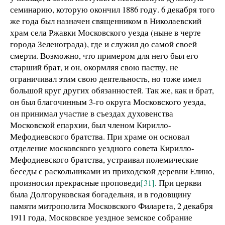
семинарию, которую окончил 1886 году. 6 декабря того
же года был назначен священником в Николаевский
храм села Ржавки Московского уезда (ныне в черте
города Зеленограда), где и служил до самой своей
смерти. Возможно, что примером для него был его
старший брат, и он, окормляя свою паству, не
ограничивал этим свою деятельность, но тоже имел
большой круг других обязанностей. Так же, как и брат,
он был благочинным 3-го округа Московского уезда,
он принимал участие в съездах духовенства
Московской епархии, был членом Кирилло-
Мефодиевского братства. При храме он основал
отделение московского уездного совета Кирилло-
Мефодиевского братства, устраивал полемические
беседы с раскольниками из приходской деревни Елино,
произносил прекрасные проповеди
[31]
. При церкви
была Долгоруковская богадельня, и в годовщину
памяти митрополита Московского Филарета, 2 декабря
1911 года, Московское уездное земское собрание