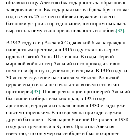
объявило отцу Алексию благодарность за образцовое
заведование ею. Благодарная паства 6 декабря того же
года в честь 25-летнего юбилея служения своего
батюшки устроила празднование, в котором пыталась
выразить к нему свою признательность и любовь
[32]
.
В 1912 году отец Алексий Садковский был награжден
наперстным крестом, а в 1915 году стал кавалером
ордена Святой Анны III степени. В годы Первой
мировой войны отец Алексий и его приход активно
помогали фронту и денежно, и вещами. В 1916 году за
30-летнее служение настоятелем Николо-Ржавской
церкви епархиальное начальство возвело его в сан
протоиерея
[33]
. После революции протоиерей Алексий
был лишен избирательских прав, в 1925 году
арестован, вернулся из заключения в 1930-е годы уже
совсем стареньким. В это время на приходе служил
другой батюшка – Ключарев Евгений Петрович, в 1938
году расстрелянный в Бутово. Про отца Алексия
известно, что он умер на свободе и был похоронен