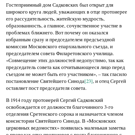
Гостеприимный дом Садковских был открыт для
широкого круга людей, уважающих в отце протоиерее
его рассудительность, житейскую мудрость,
образованность, а главное, сочувственное участие в
проблемах ближнего. Вот почему он оказался
избранным сразу и председателем предсъездной
комиссии Московского епархиального съезда, и
председателем совета Филаретовского училища.
«Совмещение этих должностей недопустимо, так как
председатель совета как отчитывающееся лицо перед
съездом не может быть его участником», – так гласило
постановление Святейшего Синода
[23]
, и отец Сергей
оставляет пост председателя совета.
В 1914 году протоиерей Сергий Садковский
освобождается от должности благочинного 3-го
отделения Сретенского сорока и назначается членом
консистории Святейшего Синода. В «Московских
церковных ведомостях» появилась маленькая заметка
о проводах отца протоиерея с поста благочинного с