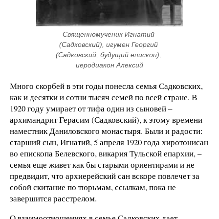
Священномученик Игнатий 
(Садковский), игумен Георгий 
(Садковский, будущий епископ), 
иеродиакон Алексий
Много скорбей в эти годы понесла семья Садковских,
как и десятки и сотни тысяч семей по всей стране. В
1920 году умирает от тифа один из сыновей –
архимандрит Герасим (Садковский), к этому времени
наместник Даниловского монастыря. Были и радости:
старший сын, Игнатий, 5 апреля 1920 года хиротонисан
во епископа Белевского, викария Тульской епархии, –
семья еще живет как бы старыми ориентирами и не
предвидит, что архиерейский сан вскоре повлечет за
собой скитание по тюрьмам, ссылкам, пока не
завершится расстрелом.
О взаимоотношениях в семье Садковских дает