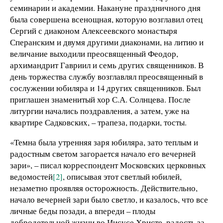
семинарии и академии. Накануне праздничного дня
была совершена всенощная, которую возглавил отец
Сергий с диаконом Алексеевского монастыря
Сперанским и двумя другими диаконами, на литию и
величание выходили преосвященный Феодор,
архимандрит Гавриил и семь других священников. В
день торжества службу возглавлял преосвященный в
сослужении юбиляра и 14 других священников. Был
приглашен знаменитый хор С.А. Солнцева. После
литургии начались поздравления, а затем, уже на
квартире Садковских, – трапеза, подарки, тосты.
«Темна была утренняя заря юбиляра, зато теплым и
радостным светом загорается начало его вечерней
зари», – писал корреспондент Московских церковных
ведомостей
[2]
, описывая этот светлый юбилей,
незаметно проявляя осторожность. Действительно,
начало вечерней зари было светло, и казалось, что все
личные беды позади, а впереди – плоды
добродетельной жизни во Иисусе Христе, радость за