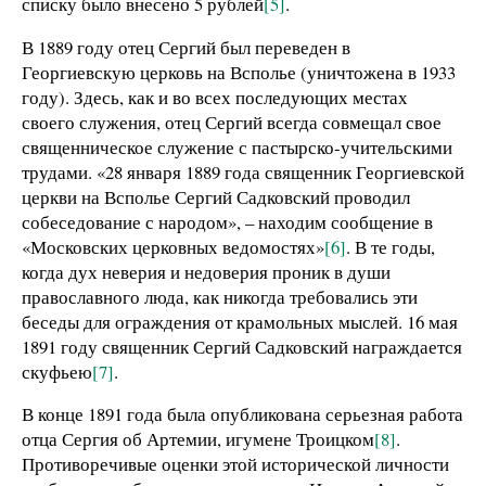
списку было внесено 5 рублей
[5]
.
В 1889 году отец Сергий был переведен в
Георгиевскую церковь на Всполье (уничтожена в 1933
году). Здесь, как и во всех последующих местах
своего служения, отец Сергий всегда совмещал свое
священническое служение с пастырско-учительскими
трудами. «28 января 1889 года священник Георгиевской
церкви на Всполье Сергий Садковский проводил
собеседование с народом», – находим сообщение в
«Московских церковных ведомостях»
[6]
. В те годы,
когда дух неверия и недоверия проник в души
православного люда, как никогда требовались эти
беседы для ограждения от крамольных мыслей. 16 мая
1891 году священник Сергий Садковский награждается
скуфьею
[7]
.
В конце 1891 года была опубликована серьезная работа
отца Сергия об Артемии, игумене Троицком
[8]
.
Противоречивые оценки этой исторической личности