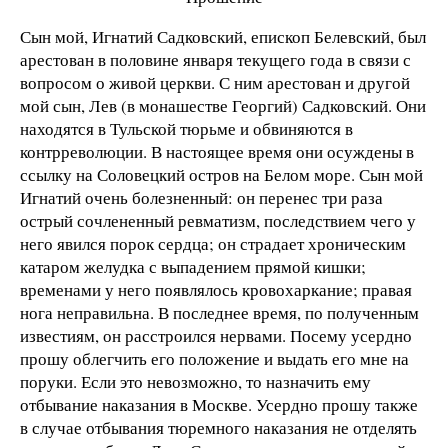
Сын мой, Игнатий Садковский, епископ Белевский, был
арестован в половине января текущего года в связи с
вопросом о живой церкви. С ним арестован и другой
мой сын, Лев (в монашестве Георгий) Садковский. Они
находятся в Тульской тюрьме и обвиняются в
контрреволюции. В настоящее время они осуждены в
ссылку на Соловецкий остров на Белом море. Сын мой
Игнатий очень болезненный: он перенес три раза
острый сочлененный ревматизм, последствием чего у
него явился порок сердца; он страдает хроническим
катаром желудка с выпадением прямой кишки;
временами у него появлялось кровохаркание; правая
нога неправильна. В последнее время, по полученным
известиям, он расстроился нервами. Посему усердно
прошу облегчить его положение и выдать его мне на
поруки. Если это невозможно, то назначить ему
отбывание наказания в Москве. Усердно прошу также
в случае отбывания тюремного наказания не отделять