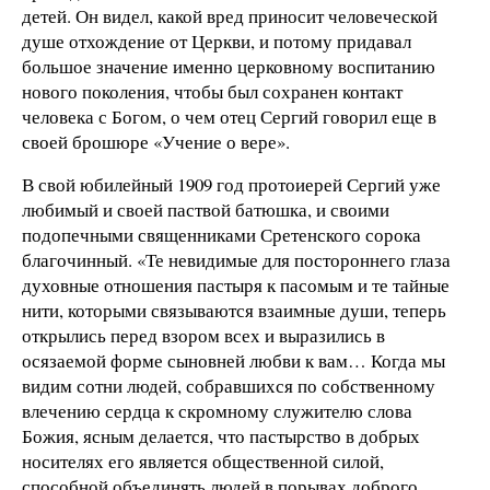
детей. Он видел, какой вред приносит человеческой
душе отхождение от Церкви, и потому придавал
большое значение именно церковному воспитанию
нового поколения, чтобы был сохранен контакт
человека с Богом, о чем отец Сергий говорил еще в
своей брошюре «Учение о вере».
В свой юбилейный 1909 год протоиерей Сергий уже
любимый и своей паствой батюшка, и своими
подопечными священниками Сретенского сорока
благочинный. «Те невидимые для постороннего глаза
духовные отношения пастыря к пасомым и те тайные
нити, которыми связываются взаимные души, теперь
открылись перед взором всех и выразились в
осязаемой форме сыновней любви к вам… Когда мы
видим сотни людей, собравшихся по собственному
влечению сердца к скромному служителю слова
Божия, ясным делается, что пастырство в добрых
носителях его является общественной силой,
способной объединять людей в порывах доброго