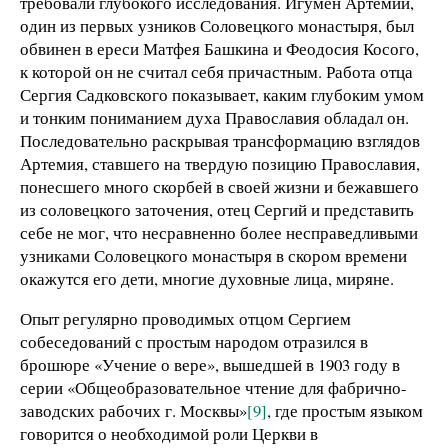
требовали глубокого исследования. Игумен Артемий,
один из первых узников Соловецкого монастыря, был
обвинен в ереси Матфея Башкина и Феодосия Косого,
к которой он не считал себя причастным. Работа отца
Сергия Садковского показывает, каким глубоким умом
и тонким пониманием духа Православия обладал он.
Последовательно раскрывая трансформацию взглядов
Артемия, ставшего на твердую позицию Православия,
понесшего много скорбей в своей жизни и бежавшего
из соловецкого заточения, отец Сергий и представить
себе не мог, что несравненно более несправедливыми
узниками Соловецкого монастыря в скором времени
окажутся его дети, многие духовные лица, миряне.
Опыт регулярно проводимых отцом Сергием
собеседований с простым народом отразился в
брошюре «Учение о вере», вышедшей в 1903 году в
серии «Общеобразовательное чтение для фабрично-
заводских рабочих г. Москвы»
[9]
, где простым языком
говорится о необходимой роли Церкви в