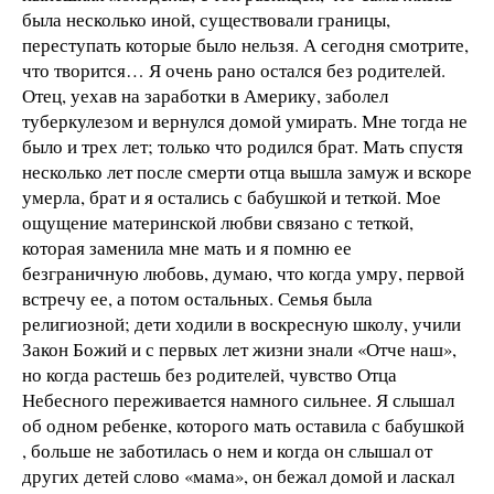
была несколько иной, существовали границы,
переступать которые было нельзя. А сегодня смотрите,
что творится… Я очень рано остался без родителей.
Отец, уехав на заработки в Америку, заболел
туберкулезом и вернулся домой умирать. Мне тогда не
было и трех лет; только что родился брат. Мать спустя
несколько лет после смерти отца вышла замуж и вскоре
умерла, брат и я остались с бабушкой и теткой. Мое
ощущение материнской любви связано с теткой,
которая заменила мне мать и я помню ее
безграничную любовь, думаю, что когда умру, первой
встречу ее, а потом остальных. Семья была
религиозной; дети ходили в воскресную школу, учили
Закон Божий и с первых лет жизни знали «Отче наш»,
но когда растешь без родителей, чувство Отца
Небесного переживается намного сильнее. Я слышал
об одном ребенке, которого мать оставила с бабушкой
, больше не заботилась о нем и когда он слышал от
других детей слово «мама», он бежал домой и ласкал