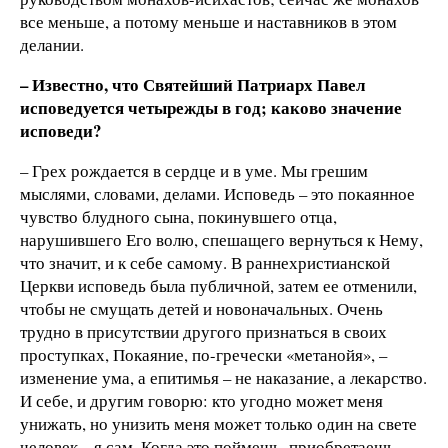
все меньше, а потому меньше и наставников в этом
делании.
– Известно, что Святейший Патриарх Павел
исповедуется четырежды в год; каково значение
исповеди?
– Грех рождается в сердце и в уме. Мы грешим
мыслями, словами, делами. Исповедь – это покаянное
чувство блудного сына, покинувшего отца,
нарушившего Его волю, спешащего вернуться к Нему,
что значит, и к себе самому. В раннехристианской
Церкви исповедь была публичной, затем ее отменили,
чтобы не смущать детей и новоначальных. Очень
трудно в присутствии другого признаться в своих
проступках, Покаяние, по-гречески «метанойя», –
изменение ума, а епитимья – не наказание, а лекарство.
И себе, и другим говорю: кто угодно может меня
унижать, но унизить меня может только один на свете
человек – я сам. Когда это поймешь, приобретаешь