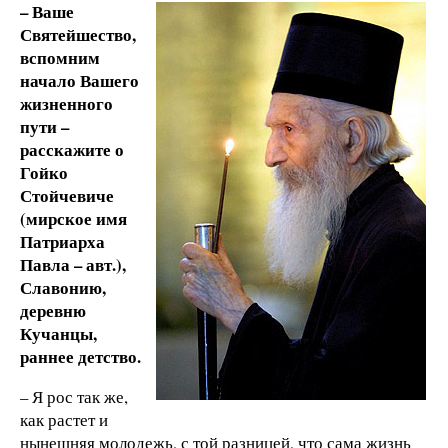
– Ваше
Святейшество,
вспомним
начало Вашего
жизненного
пути –
расскажите о
Гойко
Стойчевиче
(мирское имя
Патриарха
Павла – авт.),
Славонию,
деревню
Кучанцы,
раннее детство.
– Я рос так же,
как растет и
нынешняя молодежь, с той разницей, что сама жизнь