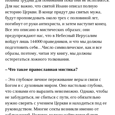
Для нас важно, что святой Иоанн описал полную
историю Церкви. В конце придут два святых мужа,
будут проповедовать около трех с половиной лет,
погибнут от руки антихриста, и затем наступит конец.
Все это описано в мистических образах; они
предупреждают нас, что в Небесный Иерусалим
войдут лишь 144000 праведников, и что мы должны
подготовить се6я…Число символическое, как и все
образы, поэтому, читая эту книгу, мы должны
остерегаться ложного толкования.
– Что такое православная мистика?
– Это глубокое личное переживание веры и связи с
Богом и с духовным миром. Оно настолько глубоко,
что словами его выразить невозможно. Однако, чтобы
не заблудиться, не сбиться с пути, его обязательно
нужно сверять с учением Церкви и находиться под ее
руководством. Многие секты возникли именно от
заблуждений. Человек должен найти верный путь,