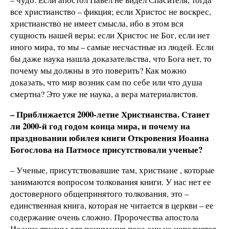
все христианство – фикция; если Христос не воскрес,
христианство не имеет смысла, ибо в этом вся
сущность нашей веры; если Христос не Бог, если нет
иного мира, то мы – самые несчастные из людей. Если
бы даже наука нашла доказательства, что Бога нет, то
почему мы должны в это поверить? Как можно
доказать, что мир возник сам по себе или что душа
смертна? Это уже не наука, а вера материалистов.
– Приближается 2000-летие Христианства. Станет
ли 2000-й год годом конца мира, и почему на
праздновании юбилея книги Откровения Иоанна
Богослова на Патмосе присутствовали ученые?
– Ученые, присутствовавшие там, христиане , которые
занимаются вопросом толкования книги. У нас нет ее
достоверного общепринятого толкования, это –
единственная книга, которая не читается в церкви – ее
содержание очень сложно. Пророчества апостола
Иоанна трудны для понимания пока они не исполнятся.