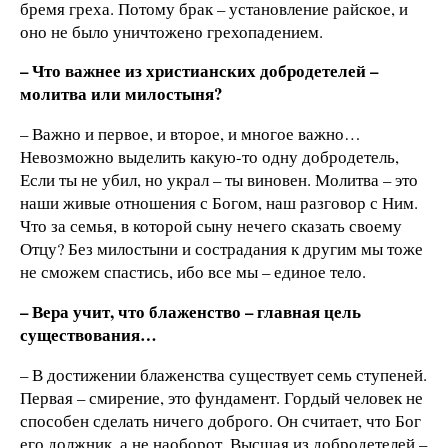
бремя греха. Потому брак – установление райское, и
оно не было уничтожено грехопадением.
– Что важнее из христианских добродетелей –
молитва или милостыня?
– Важно и первое, и второе, и многое важно…
Невозможно выделить какую-то одну добродетель,
Если ты не убил, но украл – ты виновен. Молитва – это
наши живые отношения с Богом, наш разговор с Ним.
Что за семья, в которой сыну нечего сказать своему
Отцу? Без милостыни и сострадания к другим мы тоже
не сможем спастись, ибо все мы – единое тело.
– Вера учит, что блаженство – главная цель
существования…
– В достижении блаженства существует семь ступеней.
Первая – смирение, это фундамент. Гордый человек не
способен сделать ничего доброго. Он считает, что Бог
его должник, а не наоборот. Высшая из добродетелей –