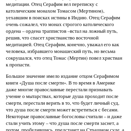
медитации. Отец Серафим вел переписку с
католическим монахом Томасом (Мертином),
уехавшим в поисках истины в Индию. Отец Серафим
очень сожалел, что монах строгого католического
ордена – ордена траппистов –встал на ложный путь,
решив, что спасет христианство восточной
медитацией. Отец Серафим, конечно, уважал его как
человека, избравшего монашеский путь, но весьма
сокрушался, что отец Томас (Мертин) повел христиан
к пропасти.
Большое значение имело издание отцом Серафимом
книги «Душа после смерти». В то время в Америке
даже многие православные перестали признавать
учение о мытарствах, которые душа проходит после
смерти, перестали верить в то, что будет личный суд,
что душа после смерти может встретиться с бесами.
Некоторые православные богословы считали – и даже
стали учить этому – что душа после смерти заснет, а
потом, пробудившись, предстанет на Страшном суде, а