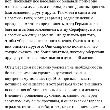
пор: поскольку все насельники обладали примерно
одинаковым духовным опытом, то они должны просить
благословения друг у друга. Так жили и сами отец
Серафим (Роуз) и отец Герман (Подмошенский):
прежде, чем что-то предпринять, отец Герман должен
был идти за благословением к отцу Серафиму, а отец
Серафим – к отцу Герману. Это делалось для того,
чтобы уберечься от ложного мнения, будто кто-то из
них опытнее другого. Они смиренно понимали, что
трудно сказать, кто более опытный, поэтому оберегали
друг друга от неверных шагов в духовной жизни.
Отец Серафим постоянно указывал на необходимость
больше внимания уделять внутренней жизни,
внутреннему монашеству. Этот призыв – искать
истинное монашество и остерегаться чисто внешнего
исполнения обетов – главный в его книгах и лекциях.
Внешние проявления духовности, словно бы перед
зеркалом, ему были противны, и он всячески старался
оградить от этого и себя, и тех, кто с течением времени