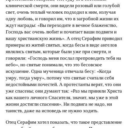
клинической смерти, они видели розовый или голубой
свет, очень теплый человек подходил к ним, излучая
одну любовь, и говорил им, что в загробной жизни их
ждут награды: «Вы переходите в вечное блаженство,
Господь вас очень любит и почитает ваши подвиги и
вашу христианскую жизнь». А отец Серафим приводил
примеры из житий святых, когда бесы в виде ангелов
являлись святым, которые были уже при смерти, и
говорили: «Господь меня послал препроводить тебя на
небо», но святые понимали, что это бесовское
искушение. Одна мученица отвечала бесу: «Когда
умру, тогда умру», потому что святые считали себя
недостойными почестей. А протестанты верят, что они
уже спасены; они думают так: «Раз мы приняли Христа
как нашего личного Спасителя, значит, мы уже в этой
жизни достигли спасения». Ни подвига не надо, ни
таинств, даже на исповедь не нужно ходить.
Отец Серафим хотел показать, что такое представление