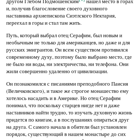
другом Глебом Подмошенским
нашел место в горах
и, получив благословение своего духовного
наставника архиепископа Сиэтлского Нектария,
переехал в горы и стал там жить.
Путь, который выбрал отец Серафим, был новым и
необычным не только для американцев, но даже и для
русских эмигрантов. Он всем существом противился
современному духу, поэтому было выбрано место, где
не было ни воды, ни электричества, ни телефона. Они
жили совершенно удаленно от цивилизации.
Он познакомился с писаниями преподобного Паисия
(Величковского), и такое же строгое монашество ему
хотелось насадить и в Америке. Но отец Серафим
понимал, что поскольку старцев нигде нет и даже
наставников найти трудно, то изучать духовную жизнь
придется по книгам, а в послушаниях опираться друг
на друга. С самого начала в обители был установлен
порядок, существующий в нашем монастыре до сих