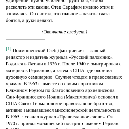
удобрений, нужно усиленно трудиться, чтобы
расколоть эти камни. Отец Серафим именно этим и
занимался. Он считал, что главное – начать: глаза
боятся, а руки делают.
(Окончание следует.)
[1]
Подмошенский Глеб Дмитриевич – главный
редактор и издатель журнала «Русский паломник».
Родился в Латвии в 1936 г. После 1940 г. эмигрировал с
матерью в Германию, а затем в США, где окончил
духовную семинарию. Служил чтецом в православных
храмах. В 1963 г. вместе со своим соратником
Юджином Роузом по благословению архиепископа
Сан-Францисского Иоанна (Максимовича) основал в
США Свято-Германовское православное братство,
активно занимавшееся миссионерской деятельностью.
В 1965 г. создал журнал «Православное слово». Ок.
1970 г. принял монашеский постриг с именем Герман.