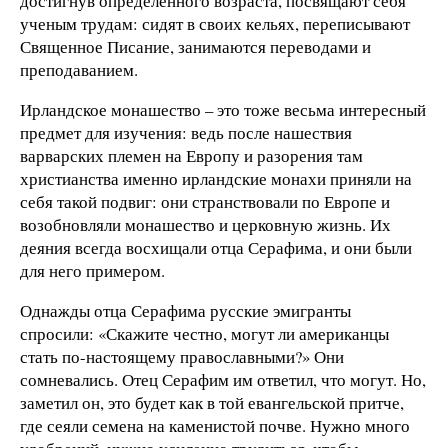
достигнув определенного возраста, посвящают себя
ученым трудам: сидят в своих кельях, переписывают
Священное Писание, занимаются переводами и
преподаванием.
Ирландское монашество – это тоже весьма интересный
предмет для изучения: ведь после нашествия
варварских племен на Европу и разорения там
христианства именно ирландские монахи приняли на
себя такой подвиг: они странствовали по Европе и
возобновляли монашество и церковную жизнь. Их
деяния всегда восхищали отца Серафима, и они были
для него примером.
Однажды отца Серафима русские эмигранты
спросили: «Скажите честно, могут ли американцы
стать по-настоящему православными?» Они
сомневались. Отец Серафим им ответил, что могут. Но,
заметил он, это будет как в той евангельской притче,
где сеяли семена на каменистой почве. Нужно много