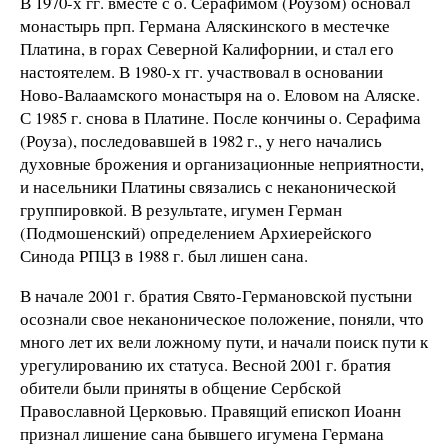
В 1970-х гг. вместе с о. Серафимом (Роузом) основал
монастырь прп. Германа Аляскинского в местечке
Платина, в горах Северной Калифорнии, и стал его
настоятелем. В 1980-х гг. участвовал в основании
Ново-Валаамского монастыря на о. Еловом на Аляске.
С 1985 г. снова в Платине. После кончины о. Серафима
(Роуза), последовавшей в 1982 г., у него начались
духовные брожения и организационные неприятности,
и насельники Платины связались с неканонической
группировкой. В результате, игумен Герман
(Подмошенский) определением Архиерейского
Синода РПЦЗ в 1988 г. был лишен сана.
В начале 2001 г. братия Свято-Германовской пустыни
осознали свое неканоническое положение, поняли, что
много лет их вели ложному пути, и начали поиск пути к
урегулированию их статуса. Весной 2001 г. братия
обители были приняты в общение Сербской
Православной Церковью. Правящий епископ Иоанн
признал лишение сана бывшего игумена Германа