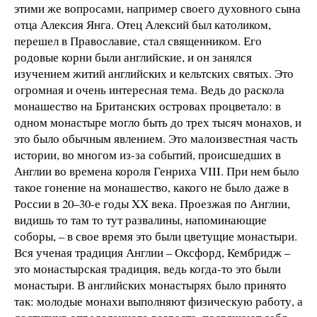
этими же вопросами, например своего духовного сына
отца Алексия Янга. Отец Алексий был католиком,
перешел в Православие, стал священником. Его
родовые корни были английские, и он занялся
изучением житий английских и кельтских святых. Это
огромная и очень интересная тема. Ведь до раскола
монашество на Британских островах процветало: в
одном монастыре могло быть до трех тысяч монахов, и
это было обычным явлением. Это малоизвестная часть
истории, во многом из-за событий, происшедших в
Англии во времена короля Генриха VIII. При нем было
такое гонение на монашество, какого не было даже в
России в 20–30-е годы XX века. Проезжая по Англии,
видишь то там то тут развалины, напоминающие
соборы, – в свое время это были цветущие монастыри.
Вся ученая традиция Англии – Оксфорд, Кембридж –
это монастырская традиция, ведь когда-то это были
монастыри. В английских монастырях было принято
так: молодые монахи выполняют физическую работу, а