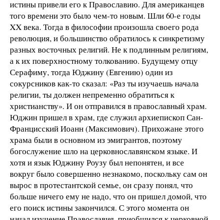
истины привели его к Православию. Для американцев
того времени это было чем-то новым. Шли 60-е годы
XX века. Тогда в философии произошла своего рода
революция, и большинство обратилось к синкретизму
разных восточных религий. Не к подлинным религиям,
а к их поверхностному толкованию. Будущему отцу
Серафиму, тогда Юджину (Евгению) один из
сокурсников как-то сказал: «Раз ты изучаешь начала
религии, ты должен непременно обратиться к
христианству». И он отправился в православный храм.
Юджин пришел в храм, где служил архиепископ Сан-
Францисский Иоанн (Максимович). Прихожане этого
храма были в основном из эмигрантов, поэтому
богослужение шло на церковнославянском языке. И
хотя и язык Юджину Роузу был непонятен, и все
вокруг было совершенно незнакомо, поскольку сам он
вырос в протестантской семье, он сразу понял, что
больше ничего ему не надо, что он пришел домой, что
его поиск истины закончился. С этого момента он
начал изучение Православия, приобщился к церковной