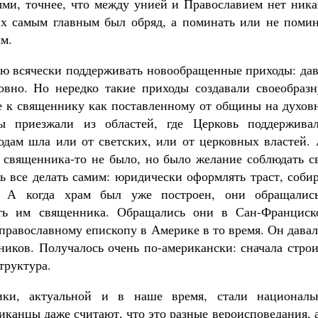
ыми, точнее, что между унией и Православием нет ника
х самым главным был обряд, а поминать или не помин
ым.
тью всячески поддерживать новообращенные приходы: да
овно. Но нередко такие приходы создавали своеобразн
е к священнику как поставленному от общины на духов
ы приезжали из областей, где Церковь поддерживал
одам шла или от светских, или от церковных властей. 
и священника-то не было, но было желание соблюдать с
ь все делать самим: юридически оформлять траст, соби
. А когда храм был уже построен, они обращалис
ать им священника. Обращались они в Сан-Франциск
православному епископу в Америке в то время. Он дава
иков. Получалось очень по-американски: сначала строи
труктура.
ики, актуальной и в наше время, стали националь
канцы даже считают, что это разные вероисповедания, 