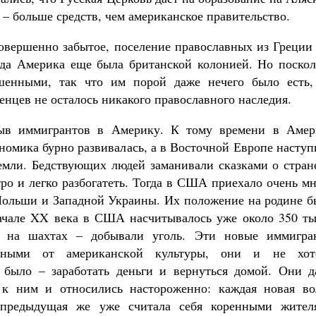
 – больше средств, чем американское правительство.
совершенно забытое, поселение православных из Греции
гда Америка еще была британской колонией. Но поскол
шенными, так что им порой даже нечего было есть,
енцев не осталось никакого православного наследия.
ыв иммигрантов в Америку. К тому времени в Амер
омика бурно развивалась, а в Восточной Европе наступ
емли. Бедствующих людей заманивали сказками о стране
ро и легко разбогатеть. Тогда в США приехало очень м
з Польши и Западной Украины. Их положение на родине 
ачале XX века в США насчитывалось уже около 350 ты
и на шахтах – добывали уголь. Эти новые иммигра
енными от американской культуры, они и не хот
 было – заработать деньги и вернуться домой. Они д
к ним и относились настороженно: каждая новая во
, предыдущая же уже считала себя коренными жител