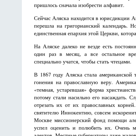
пришлось сначала изобрести алфавит.
Сейчас Аляска находится в юрисдикции А
перешла на григорианский календарь. Н
единственная епархия этой Церкви, котора
На Аляске далеко не везде есть постоян
один раз в месяц, а все остальное в
специально учатся, чтобы стать чтецами.
В 1867 году Аляска стала американской 
гонения на православную веру. Америк
«темная, устаревшая» форма христианств
потому стали насильно его насаждать. Сл
отрезать их от их православных корней.
святителю Иннокентию, совсем искоренит
Москве миссионерский фонд помощи алеу
успел оценить и полюбить их. Очень м
алеутов. Местные губернаторы даже жалова