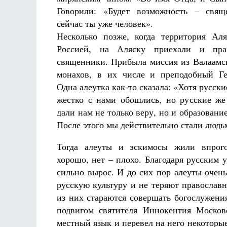
Говорили: «Будет возможность – свящ
сейчас ты уже человек».
Несколько позже, когда территория Аля
Россией, на Аляску приехали и пра
священники. Прибыла миссия из Валаамск
монахов, в их числе и преподобный Г
Разлуки не будет
Одна алеутка как-то сказала: «Хотя русск
Фредерика де Грааф
жестко с нами обошлись, но русские же
дали нам не только веру, но и образовани
После этого мы действительно стали людь
Тогда алеуты и эскимосы жили впрого
хорошо, нет – плохо. Благодаря русским 
сильно вырос. И до сих пор алеуты очен
русскую культуру и не теряют православ
из них стараются совершать богослужени
подвигом святителя Иннокентия Москов
местный язык и перевел на него некоторы