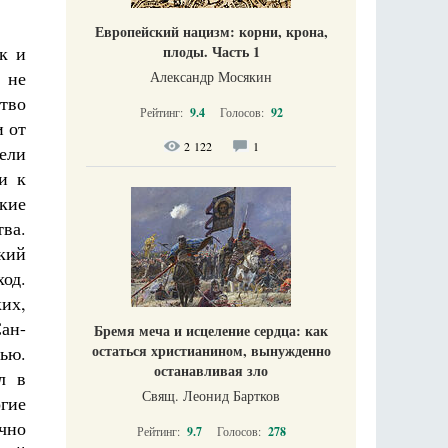
Европейский нацизм: корни, крона,
плоды. Часть 1
к и
 не
Александр Мосякин
тво
Рейтинг:
9.4
Голосов:
92
и от
2 122
1
ели
и к
ские
ва.
кий
од.
ких,
Сан-
Бремя меча и исцеление сердца: как
остаться христианином, вынужденно
ью.
останавливая зло
л в
Свящ. Леонид Бартков
гие
чно
Рейтинг:
9.7
Голосов:
278