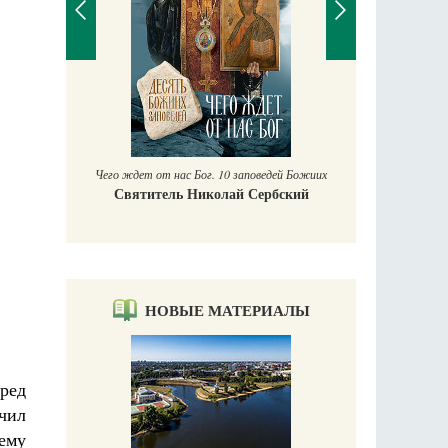
П
Е
аучись у
Чего ждет от нас Бог. 10 заповедей Божиих
Святитель Николай Сербский
НОВЫЕ МАТЕРИАЛЫ
ред
чил
 ему