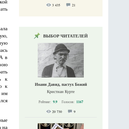
кой
3 435
21
ать
вала
ую,
ВЫБОР ЧИТАТЕЛЕЙ
ную
ась
А в
вою
рать
ь к
Иоанн Давид, пастух Божий
о к
Кристиан Курте
л им
лся
Рейтинг:
9.9
Голосов:
1167
20 730
9
ные
а на