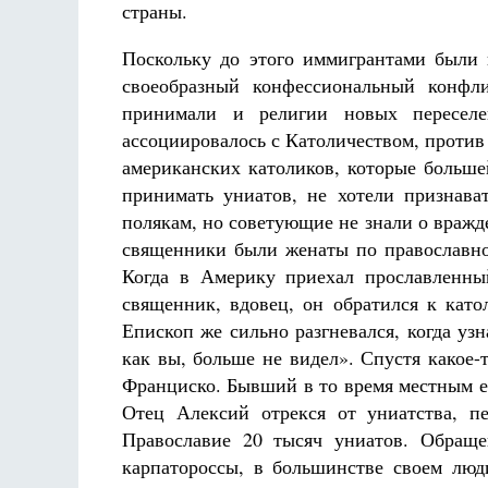
страны.
Поскольку до этого иммигрантами были 
своеобразный конфессиональный конф
принимали и религии новых переселе
ассоциировалось с Католичеством, против
американских католиков, которые больше
принимать униатов, не хотели признава
полякам, но советующие не знали о вражд
священники были женаты по православном
Когда в Америку приехал прославленны
священник, вдовец, он обратился к като
Епископ же сильно разгневался, когда узн
как вы, больше не видел». Спустя какое
Франциско. Бывший в то время местным е
Отец Алексий отрекся от униатства, п
Православие 20 тысяч униатов. Обраще
карпатороссы, в большинстве своем люд