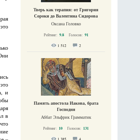
Тверь как терапия: от Григория
Сороки до Валентина Сидорова
рая
Оксана Головко
это
Рейтинг:
9.8
Голосов:
91
1 512
2
ько
Они
лись
это
, и
тобы
Память апостола Иакова, брата
аря
Господня
л в
Аббат Эльфрик Грамматик
что
Рейтинг:
10
Голосов:
131
ние
ке –
1 385
4