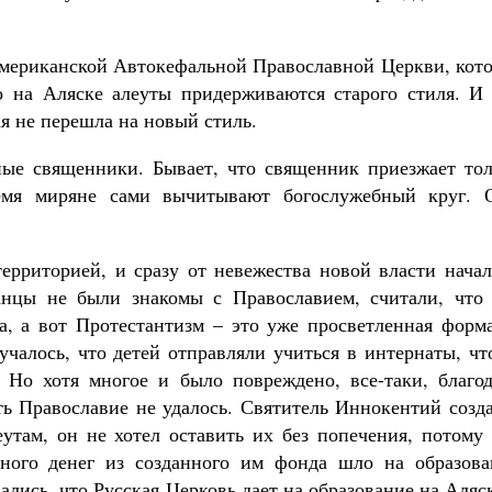
мериканской Автокефальной Православной Церкви, кото
о на Аляске алеуты придерживаются старого стиля. И 
я не перешла на новый стиль.
ные священники. Бывает, что священник приезжает тол
ремя миряне сами вычитывают богослужебный круг. 
территорией, и сразу от невежества новой власти нача
анцы не были знакомы с Православием, считали, что 
а, а вот Протестантизм – это уже просветленная форма
учалось, что детей отправляли учиться в интернаты, ч
 Но хотя многое и было повреждено, все-таки, благод
ь Православие не удалось. Святитель Иннокентий созда
там, он не хотел оставить их без попечения, потому 
ного денег из созданного им фонда шло на образова
лись, что Русская Церковь дает на образование на Аляс