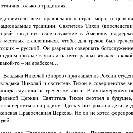
 отличия только в традициях.
едставители всех православных стран мира, и церков
национальные традиции. Святитель Тихон (впоследстви
торый тогда нес свое служение в Америке, поддержи
л местных ставленников, чтобы для греков был гречес
русских – русский. Он разрешал совершать богослужени
а одном приходе служили на пяти разных языках: в како
 какой-то – на арабском…
. Владыка Николай (Зиоров) приглашал из России студе
владыка Николай и святитель Тихон в совершенстве зн
 иногда служили на греческом языке. В их намерениях 
фальной Церкви. Святитель Тихон смотрел в будущее,
стся вернуться на родину. Здесь у них родятся дети, и 
канская Православная Церковь. Но он не хотел форсиро
юдей.
аром для Православия в Америке. Прекратилась вся