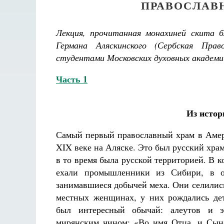
ПРАВОСЛАВН
Лекция, прочитанная монахиней скита 
Германа Аляскинского (Сербская Пра
студентами Московских духовных академи
Часть 1
Из истор
Самый первый православный храм в Амер
XIX веке на Аляске. Это был русский храм
в то время была русской территорией. В к
ехали промышленники из Сибири, в 
занимавшиеся добычей меха. Они селились
местных женщинах, у них рождались дет
был интересный обычай: алеутов и э
мирянским чином: «Во имя Отца, и Сына