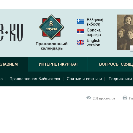
Ελληνική
έκδοση
Српска
верзиjа
English
Православный
version
календарь
СЛАВИЕМ
ИНТЕРНЕТ-ЖУРНАЛ
ВОПРОСЫ СВЯЩ
ка
|
Православная библиотека
|
Святые и святыни
|
Подвижники 
202 просмотра
Ра