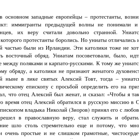
в основном западные европейцы – протестанты, возни
ликт: иммигранты предыдущей волны не понимали и
нцев, их веру считали довольно странной. Униатс
 которого протестанты боролись. Но униаты отличались 
й частью были из Ирландии. Эти католики тоже не хот
ть восточный обряд. Униатам посоветовали, было, идт
е между поляками и карпато-русскими. К тому же униат
у обряду, а католики не признают женатого духовенст
й ныне в лике святых Алексий Товт, тогда – униатс
лическому епископу с просьбой определить его на прих
ал, что отец Алексий был женат, и сказал: «Чтобы я та
-то время отец Алексий обратился в русскую миссию в 
пископом владыка Николай (Зиоров) принял его с любов
ерешел в православную веру, стал служить и обрати
ние шло столь стремительно еще и потому, что мно
и очень простые и не слишком грамотные, чистосерде