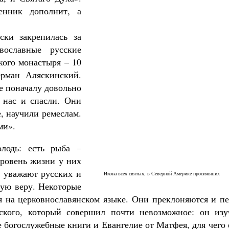
енник дополнит, а
ски закрепилась за
вославные русские
ого монастыря – 10
Великомученик Георгий Победоносец. Н
ерман Аляскинский.
святого
Роман Котов
ие поначалу довольно
Как найти своё место в жизни
 нас и спасли. Они
Кирилл Мурышев
е, научили ремеслам.
ми».
лодь: есть рыба –
уровень жизни у них
ь уважают русских и
Икона всех святых, в Северной Америке просиявших
ную веру. Некоторые
я на церковнославянском языке. Они преклоняются и пе
ского, который совершил почти невозможное: он изу
е богослужебные книги и Евангелие от Матфея, для чего