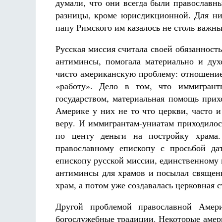
думали, что они всегда были православн
разницы, кроме юрисдикционной. Для ни
папу Римского им казалось не столь важн
Русская миссия считала своей обязаннос
антиминсы, помогала материально и дух
чисто американскую проблему: отношени
«работу». Дело в том, что иммигрант
государством, материальная помощь прих
Америке у них не то что церкви, часто 
веру. И иммигрантам-униатам приходилос
по центу деньги на постройку храма
православному епископу с просьбой д
епископу русской миссии, единственному 
антиминсы для храмов и посылал священн
храм, а потом уже создавалась церковная с
Другой проблемой православной Амер
богослужебные традиции. Некоторые амери