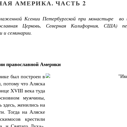
АЯ АМЕРИКА. ЧАСТЬ 2
блаженной Ксении Петербургской при монастыре во 
вославная Церковь, Северная Калифорния, США) пе
и и семинарии.
ии православной Америки
ике был построен в
, потому что Аляска
онце XVIII века туда
основном мужчины,
 здесь, женились на
и. Тогда на Аляске
скимосов крестили
, и Святаго Духа».