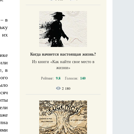
 – в
ьку
 их
Когда начнется настоящая жизнь?
ике
Из книги «Как найти свое место в
или
жизни​»
, в
ного
Рейтинг:
9.8
Голосов:
140
было
2 180
сяч
нты
ели
аже
лна
ями