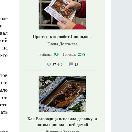
ные
и –
вал
Про тех, кто любит Спиридона
кий
Елена Долгачёва
е на
й-то
Рейтинг:
9.9
Голосов:
2798
37 446
13
нтов
али
было
 он
дети
вать
Как Богородица исцелила девочку, а
потом пришла к ней домой
кая
Дмитрий Злодорев