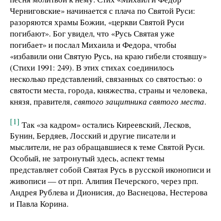
Черниговские» начинается с плача по Святой Руси:
разоряются храмы Божии, «церкви Святой Руси
погибают». Бог увидел, что «Русь Святая уже
погибает» и послал Михаила и Федора, чтобы
«избавили они Святую Русь, на краю гибели стоявшу»
(Стихи 1991: 249). В этих стихах соединилось
несколько представлений, связанных со святостью: о
святости места, города, княжества, страны и человека,
князя, правителя,
святого защитника святого места
.
[1]
Так «за кадром» остались Киреевский, Лесков,
Бунин, Бердяев, Лосский и другие писатели и
мыслители, не раз обращавшиеся к теме Святой Руси.
Особый, не затронутый здесь, аспект темы
представляет собой Святая Русь в русской иконописи и
живописи — от прп. Алипия Печерского, через прп.
Андрея Рублева и Дионисия, до Васнецова, Нестерова
и Павла Корина.