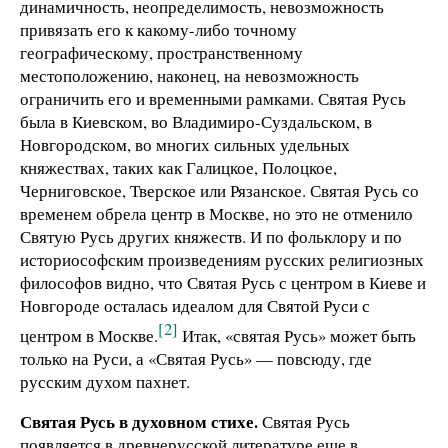
динамичность, неопределимость, невозможность
привязать его к какому-либо точному
географическому, пространственному
местоположению, наконец, на невозможность
ограничить его и временными рамками. Святая Русь
была в Киевском, во Владимиро-Суздальском, в
Новгородском, во многих сильных удельных
княжествах, таких как Галицкое, Полоцкое,
Черниговское, Тверское или Рязанское. Святая Русь со
временем обрела центр в Москве, но это не отменило
Святую Русь других княжеств. И по фольклору и по
историософским произведениям русских религиозных
философов видно, что Святая Русь с центром в Киеве и
Новгороде осталась идеалом для Святой Руси с
[2]
центром в Москве.
Итак, «святая Русь» может быть
только на Руси, а «Святая Русь» — повсюду, где
русским духом пахнет.
Святая Русь в духовном стихе.
Святая Русь
появляется в древнерусской литературе еще в