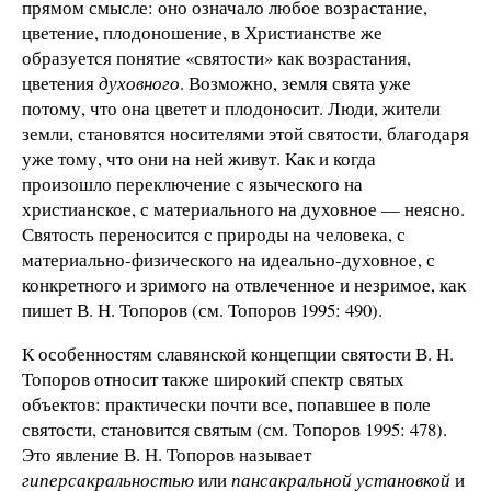
прямом смысле: оно означало любое возрастание,
цветение, плодоношение, в Христианстве же
образуется понятие «святости» как возрастания,
цветения
духовного
. Возможно, земля свята уже
потому, что она цветет и плодоносит. Люди, жители
земли, становятся носителями этой святости, благодаря
уже тому, что они на ней живут. Как и когда
произошло переключение с языческого на
христианское, с материального на духовное — неясно.
Святость переносится с природы на человека, с
материально-физического на идеально-духовное, с
конкретного и зримого на отвлеченное и незримое, как
пишет В. Н. Топоров (см. Топоров 1995: 490).
К особенностям славянской концепции святости В. Н.
Топоров относит также широкий спектр святых
объектов: практически почти все, попавшее в поле
святости, становится святым (см. Топоров 1995: 478).
Это явление В. Н. Топоров называет
гиперсакральностью
или
пансакральной установкой
и