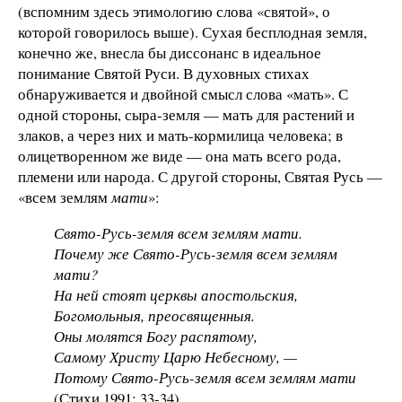
(вспомним здесь этимологию слова «святой», о
которой говорилось выше). Сухая бесплодная земля,
конечно же, внесла бы диссонанс в идеальное
понимание Святой Руси. В духовных стихах
обнаруживается и двойной смысл слова «мать». С
одной стороны, сыра-земля — мать для растений и
злаков, а через них и мать-кормилица человека; в
олицетворенном же виде — она мать всего рода,
племени или народа. С другой стороны, Святая Русь —
«всем землям
мати
»:
Свято-Русь-земля всем землям мати.
Почему же Свято-Русь-земля всем землям
мати?
На ней стоят церквы апостольския,
Богомольныя, преосвященныя.
Оны молятся Богу распятому,
Самому Христу Царю Небесному, —
Потому Свято-Русь-земля всем землям мати
(Стихи 1991: 33-34).