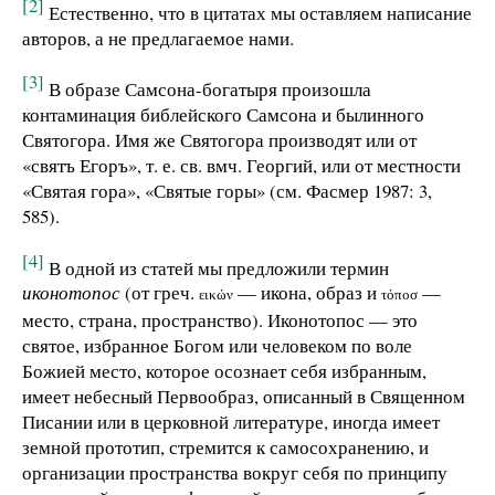
[2]
Естественно, что в цитатах мы оставляем написание
авторов, а не предлагаемое нами.
[3]
В образе Самсона-богатыря произошла
контаминация библейского Самсона и былинного
Святогора. Имя же Святогора производят или от
«святъ Егоръ», т. е. св. вмч. Георгий, или от местности
«Святая гора», «Святые горы» (см. Фасмер 1987: 3,
585).
[4]
В одной из статей мы предложили термин
иконотопос
(от греч.
— икона, образ и
—
εικών
τόποσ
место, страна, пространство). Иконотопос — это
святое, избранное Богом или человеком по воле
Божией место, которое осознает себя избранным,
имеет небесный Первообраз, описанный в Священном
Писании или в церковной литературе, иногда имеет
земной прототип, стремится к самосохранению, и
организации пространства вокруг себя по принципу