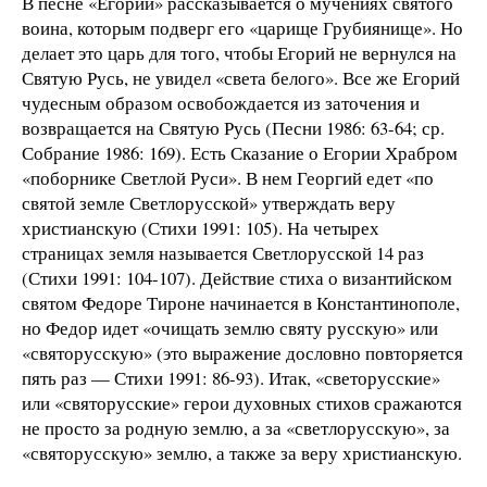
В песне «Егорий» рассказывается о мучениях святого
воина, которым подверг его «царище Грубиянище». Но
делает это царь для того, чтобы Егорий не вернулся на
Святую Русь, не увидел «света белого». Все же Егорий
чудесным образом освобождается из заточения и
возвращается на Святую Русь (Песни 1986: 63-64; ср.
Собрание 1986: 169). Есть Сказание о Егории Храбром
«поборнике Светлой Руси». В нем Георгий едет «по
святой земле Светлорусской» утверждать веру
христианскую (Стихи 1991: 105). На четырех
страницах земля называется Светлорусской 14 раз
(Стихи 1991: 104-107). Действие стиха о византийском
святом Федоре Тироне начинается в Константинополе,
но Федор идет «очищать землю святу русскую» или
«святорусскую» (это выражение дословно повторяется
пять раз — Стихи 1991: 86-93). Итак, «светорусские»
или «святорусские» герои духовных стихов сражаются
не просто за родную землю, а за «светлорусскую», за
«святорусскую» землю, а также за веру христианскую.