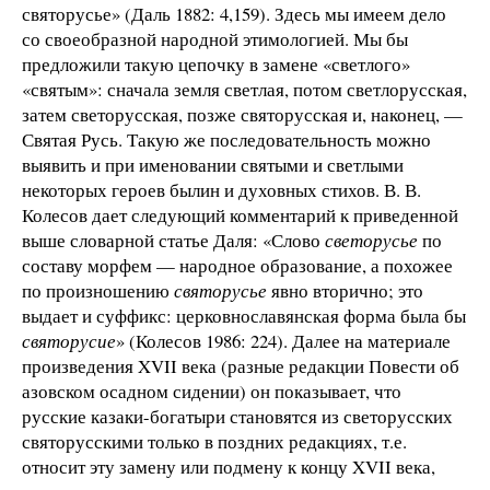
святорусье» (Даль 1882: 4,159). Здесь мы имеем дело
со своеобразной народной этимологией. Мы бы
предложили такую цепочку в замене «светлого»
«святым»: сначала земля светлая, потом светлорусская,
затем светорусская, позже святорусская и, наконец, —
Святая Русь. Такую же последовательность можно
выявить и при именовании святыми и светлыми
некоторых героев былин и духовных стихов. В. В.
Колесов дает следующий комментарий к приведенной
выше словарной статье Даля: «Слово
светорусье
по
составу морфем — народное образование, а похожее
по произношению
святорусье
явно вторично; это
выдает и суффикс: церковнославянская форма была бы
святорусие
» (Колесов 1986: 224). Далее на материале
произведения XVII века (разные редакции Повести об
азовском осадном сидении) он показывает, что
русские казаки-богатыри становятся из светорусских
святорусскими только в поздних редакциях, т.е.
относит эту замену или подмену к концу XVII века,