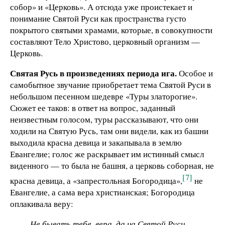
собор» и «Церковь». А отсюда уже проистекает и
понимание Святой Руси как пространства густо
покрытого святыми храмами, которые, в совокупности
составляют Тело Христово, церковный организм —
Церковь.
Святая Русь в произведениях периода ига.
Особое и
самобытное звучание приобретает тема Святой Руси в
небольшом песенном шедевре «Туры златорогие».
Сюжет ее таков: в ответ на вопрос, заданный
неизвестным голосом, туры рассказывают, что они
ходили на Святую Русь, там они видели, как из башни
выходила красна девица и закапывала в землю
Евангелие; голос же раскрывает им истинный смысл
виденного — то была не башня, а церковь соборная, не
[7]
красна девица, а «запрестольная Богородица»,
не
Евангелие, а сама вера христианская; Богородица
оплакивала веру:
Не бывать тебе, вера, да на Святой Руси,