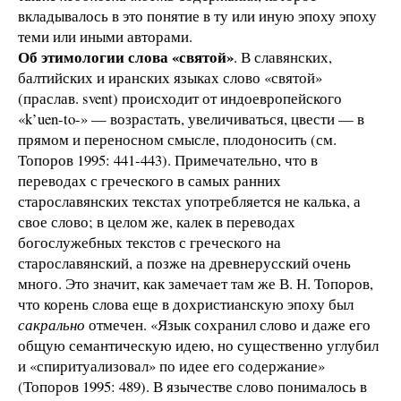
вкладывалось в это понятие в ту или иную эпоху эпоху
теми или иными авторами.
Об этимологии слова «святой»
. В славянских,
балтийских и иранских языках слово «святой»
(праслав. svent) происходит от индоевропейского
«k’uen-to-» — возрастать, увеличиваться, цвести — в
прямом и переносном смысле, плодоносить (см.
Топоров 1995: 441-443). Примечательно, что в
переводах с греческого в самых ранних
старославянских текстах употребляется не калька, а
свое слово; в целом же, калек в переводах
богослужебных текстов с греческого на
старославянский, а позже на древнерусский очень
много. Это значит, как замечает там же В. Н. Топоров,
что корень слова еще в дохристианскую эпоху был
сакрально
отмечен. «Язык сохранил слово и даже его
общую семантическую идею, но существенно углубил
и «спиритуализовал» по идее его содержание»
(Топоров 1995: 489). В язычестве слово понималось в