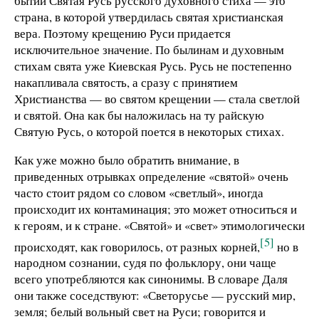
бытии Святая Русь русского духовного стиха — это
страна, в которой утвердилась святая христианская
вера. Поэтому крещению Руси придается
исключительное значение. По былинам и духовным
стихам свята уже Киевская Русь. Русь не постепенно
накапливала святость, а сразу с принятием
Христианства — во святом крещении — стала светлой
и святой. Она как бы наложилась на ту райскую
Святую Русь, о которой поется в некоторых стихах.
Как уже можно было обратить внимание, в
приведенных отрывках определение «святой» очень
часто стоит рядом со словом «светлый», иногда
происходит их контаминация; это может относиться и
к героям, и к стране. «Святой» и «свет» этимологически
[5]
происходят, как говорилось, от разных корней,
но в
народном сознании, судя по фольклору, они чаще
всего употребляются как синонимы. В словаре Даля
они также соседствуют: «Светорусье — русский мир,
земля; белый вольный свет на Руси; говорится и