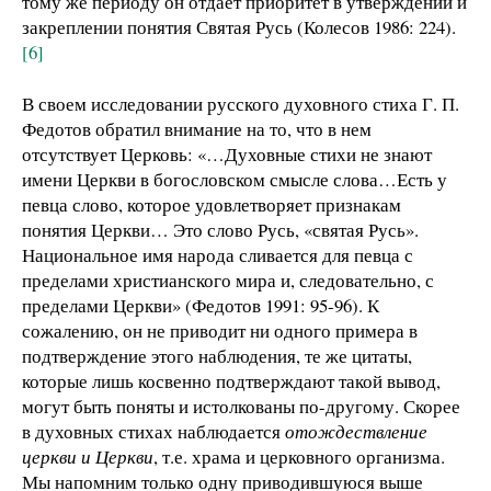
тому же периоду он отдает приоритет в утверждении и
закреплении понятия Святая Русь (Колесов 1986: 224).
[6]
В своем исследовании русского духовного стиха Г. П.
Федотов обратил внимание на то, что в нем
отсутствует Церковь: «…Духовные стихи не знают
имени Церкви в богословском смысле слова…Есть у
певца слово, которое удовлетворяет признакам
понятия Церкви… Это слово Русь, «святая Русь».
Национальное имя народа сливается для певца с
пределами христианского мира и, следовательно, с
пределами Церкви» (Федотов 1991: 95-96). К
сожалению, он не приводит ни одного примера в
подтверждение этого наблюдения, те же цитаты,
которые лишь косвенно подтверждают такой вывод,
могут быть поняты и истолкованы по-другому. Скорее
в духовных стихах наблюдается
отождествление
церкви и Церкви
, т.е. храма и церковного организма.
Мы напомним только одну приводившуюся выше