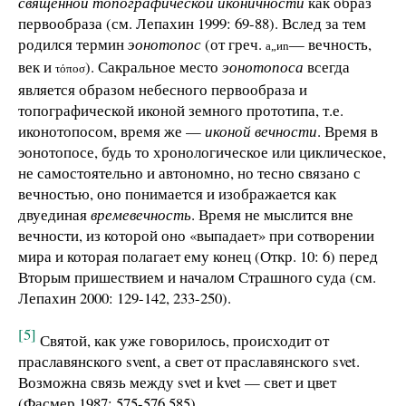
священной топографической иконичности
как образ
первообраза (см. Лепахин 1999: 69-88). Вслед за тем
родился термин
эонотопос
(от греч.
— вечность,
a„
иn
век и
). Сакральное место
эонотопоса
всегда
τόποσ
является образом небесного первообраза и
топографической иконой земного прототипа, т.е.
иконотопосом, время же —
иконой вечности
. Время в
эонотопосе, будь то хронологическое или циклическое,
не самостоятельно и автономно, но тесно связано с
вечностью, оно понимается и изображается как
двуединая
времевечность
. Время не мыслится вне
вечности, из которой оно «выпадает» при сотворении
мира и которая полагает ему конец (Откр. 10: 6) перед
Вторым пришествием и началом Страшного суда (см.
Лепахин 2000: 129-142, 233-250).
[5]
Святой, как уже говорилось, происходит от
праславянского svent, а свет от праславянского svet.
Возможна связь между svet и kvet — свет и цвет
(Фасмер 1987: 575-576,585).