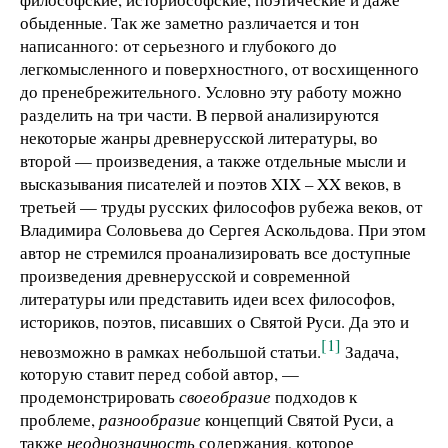
обыденные. Так же заметно различается и тон
написанного: от серьезного и глубокого до
легкомысленного и поверхностного, от восхищенного
до пренебрежительного. Условно эту работу можно
разделить на три части. В первой анализируются
некоторые жанры древнерусской литературы, во
второй — произведения, а также отдельные мысли и
высказывания писателей и поэтов XIX – XX веков, в
третьей — труды русских философов рубежа веков, от
Владимира Соловьева до Сергея Аскольдова. При этом
автор не стремился проанализировать все доступные
произведения древнерусской и современной
литературы или представить идеи всех философов,
историков, поэтов, писавших о Святой Руси. Да это и
[1]
невозможно в рамках небольшой статьи.
Задача,
которую ставит перед собой автор, —
продемонстрировать
своеобразие
подходов к
проблеме,
разнообразие
концепций Святой Руси, а
также
неоднозначность
содержания, которое