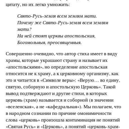
цитату, но их легко умножить:
Свято-Русь-земля всем землям мати.
Почему же Свято-Русь-земля всем землям
мати?
На ней стоят церквы апостольския,
Богомольныя, преосвященныя.
Совершенно очевидно, что автор стиха имеет в виду
храмы, которые украшают страну и называет их
«апостольскими», но определение апостольская
относится не к храму, а к церковному организму, как
это и читается в «Символе веры»: «Верую… во едину,
святую, соборную и апостольскую Церковь». Такой
вывод подтверждают и другие стихи, в которых
церковь (храм) называется и соборной (в значении
«вселенская», а не «кафедральная»). Мы полагаем, что
в народном сознании по причине омонимичности
слова «церковь» произошла контаминация не понятий
«Святая Русь» и «Церковь», а понятий «церковь-храм-