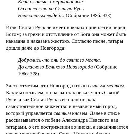
Казни лютые, смертоносные:
Он наслал-то на Святую Русь
Нечестивых людей…
(Собрание 1986: 328)
Итак, Святая Русь не имеет никаких привилегий перед
Богом; за грехи и отступление от Бога она может быть
наказана и наказана жестоко. Согласно песне, татары
дошли даже до Новгорода:
Добрались-то они до святого места,
До славного Великого Новагорода
(Собрание
1986: 328)
Здесь отметим, что Новгород назван
святым местом
.
Как мы полагаем, он назван так не как часть Святой
Руси, а как Святая Русь в ее полноте, как
самостоятельное княжество и независимый город,
который управляется
святым
князем. Далее в стихе
рассказывается о победе Александра Невского над
татарами, о его пострижении во иноки, а заканчивается
песня молитвой к нему. Стих «Михаил и Федор