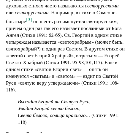
духовных стихах часто называются
светорусскими
или
святорусскими
. Например, в стихе о Самсоне-
[3]
богатыре
он шесть раз именуется святорусским,
причем один раз так его называет посланный от Бога
Ангел (Стихи 1991: 62-65). Св. Георгий в одном стихе
четырежды называется «светохрабрым» (может быть,
святохрабрый?) и один раз Светом. В другом стихе он
«святой свет Егорий Храбрый», в третьем — Егорей
Светло-Храбрый (Стихи 1991: 95-98,101,117). Еще в
одном стихе «святой Егорий-свет» — опять он
именуется «святым» и «светом» — ездит по Святой
Руси «святую веру утверждаючи» (Стихи 1991: 108-
116).
Выходил Егорей на Святую Русь,
Увидал Егорей света белого,
Света белого, солнца красного…
(Стихи 1991:
118)