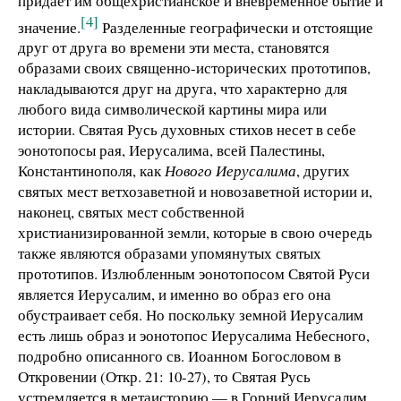
придает им общехристианское и вневременное бытие и
[4]
значение.
Разделенные географически и отстоящие
друг от друга во времени эти места, становятся
образами своих священно-исторических прототипов,
накладываются друг на друга, что характерно для
любого вида символической картины мира или
истории. Святая Русь духовных стихов несет в себе
эонотопосы рая, Иерусалима, всей Палестины,
Константинополя, как
Нового Иерусалима
, других
святых мест ветхозаветной и новозаветной истории и,
наконец, святых мест собственной
христианизированной земли, которые в свою очередь
также являются образами упомянутых святых
прототипов. Излюбленным эонотопосом Святой Руси
является Иерусалим, и именно во образ его она
обустраивает себя. Но поскольку земной Иерусалим
есть лишь образ и эонотопос Иерусалима Небесного,
подробно описанного св. Иоанном Богословом в
Откровении (Откр. 21: 10-27), то Святая Русь
устремляется в метаисторию — в Горний Иерусалим