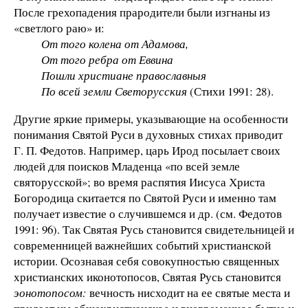
После грехопадения прародители были изгнаны из
«светлого раю» и:
От того колена от Адамова,
От того ребра от Еввина
Пошли христиане православныя
По всей земли Светорусския
(Стихи 1991: 28).
Другие яркие примеры, указывающие на особенности
понимания Святой Руси в духовных стихах приводит
Г. П. Федотов. Например, царь Ирод посылает своих
людей для поисков Младенца «по всей земле
святорусской»; во время распятия Иисуса Христа
Богородица скитается по Святой Руси и именно там
получает известие о случившемся и др. (см. Федотов
1991: 96). Так Святая Русь становится свидетельницей и
современницей важнейших событий христианской
истории. Осознавая себя совокупностью священных
христианских иконотопосов, Святая Русь становится
эонотопосом:
вечность нисходит на ее святые места и