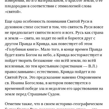
измерении, но и о материальном, о красоте земли, о ее
плодородии в соответствии с этимологией слова
«святой».
Еще одна особенность понимания Святой Руси в
духовном стихе состоит в том, что святость Руси вовсе
не предполагает святости всего и всех. Русь как страна
и земля — свята, но ходят по ней и борются друг с
другом Правда и Кривда, как повествует об этом
«Голубиная книга». Мало того, в конце времен Правда
будет взята Богом на небо, а Кривда восторжествует и
пойдет творить беззаконие «по всёй земли, по всёй
вселенныя, по тем крестьянам (христианам — В.Л.)
православныим»; естественно, Кривда пойдет и по
Святой Руси. Это предсказание навеяно Откровением
св. Иоанна Богослова, в котором повествуется о
временной победе зла и недолгом его царствовании на
земле перед Страшным Судом.
Отметим также, что в своем историко-географическом