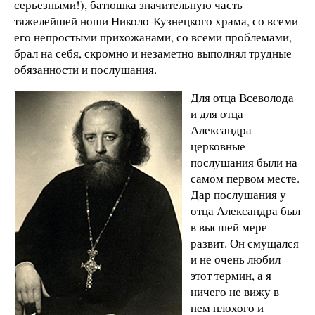
серьезными!), батюшка значительную часть
тяжелейшей ноши Николо-Кузнецкого храма, со всеми
его непростыми прихожанами, со всеми проблемами,
брал на себя, скромно и незаметно выполнял трудные
обязанности и послушания.
Для отца Всеволода
и для отца
Александра
церковные
послушания были на
самом первом месте.
Дар послушания у
отца Александра был
в высшей мере
развит. Он смущался
и не очень любил
этот термин, а я
ничего не вижу в
нем плохого и