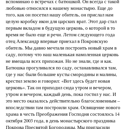
вспоминаю о встречах с батюшкой. Он всегда с такой
любовью относился к нашему монастырю. Еще до
того, как он посетил нашу обитель, он прислал нам
целую коробку икон для царских врат. Этот дар стал
первым вкладом в будущую церковь, о которой в то
время не было еще и речи. Летом следующего года
отец Александр впервые приехал в Покровскую
обитель. Мы давно мечтали построить новый храм в
саду, потому что наш маленькая намоленная церковь
не вмещала всех прихожан. Но не знали, где и как.
Батюшка прогуливался по саду, останавливался там,
где у нас были большие кусты смородины и малины,
крестил землю и говорил: «Вот здесь будет новая
церковь». Так он приходил сюда утром и вечером,
утром и вечером, каждый день, пока гостил у нас. И
это место оказалось действительно благословенным –
впоследствии там построили храм. Освящение нового
храма в честь Преображения Господня состоялось 14
октября 2003 года, в день монастырского праздника
Покрова Пресвятой Богородицы. Мы пригласили