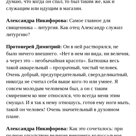
думаю, что когда он спал, то был таким же, как и
служащим или идущим в магазин.
Александра Никифорова:
Самое главное для
священника – литургия. Как отец Александр служил
литургию?
Протоиерей Димитрий:
Он в ней растворялся, не
было ничего внешнего. «Нет в нем ни вида, ни величия,
а через это – необычайная красота». Батюшка весь
такой акварельный – прозрачный, чистый человек.
Очень добрый, предупредительный, сверхделикатный,
никогда не считал себя выше кого-то или умнее. Я
совсем молодым человеком был, а он с таким
смирением ко мне относился, что всегда меня этим
смущал. И я так к нему отношусь, готов ему ноги мыть,
такой он человек! Очень значительный в духовном
плане.
Александра Никифорова:
Как это сочеталось: при
полном отсутствии величия внешнего колоссальное