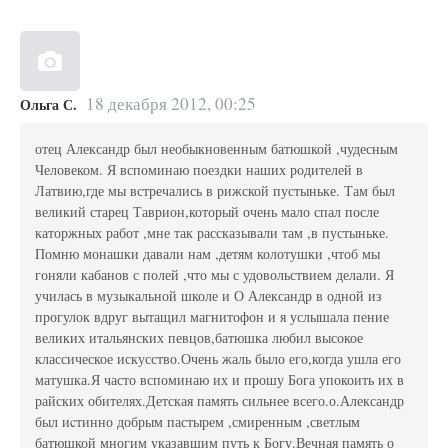
18 декабря 2012, 00:25
Ольга С.
отец Александр был необыкновенным батюшкой ,чудесным
Человеком. Я вспоминаю поездки наших родителей в
Латвию,где мы встречались в рижской пустыньке. Там был
великий старец Таврион,который очень мало спал после
каторжных работ ,мне так рассказывали там ,в пустыньке.
Помню монашки давали нам ,детям колотушки ,чтоб мы
гоняли кабанов с полей ,что мы с удовольствием делали. Я
училась в музыкальной школе и О Александр в одной из
прогулок вдруг вытащил магнитофон и я услышала пение
великих итальянских певцов,батюшка любил высокое
классическое искусство.Очень жаль было его,когда ушла его
матушка.Я часто вспоминаю их и прошу Бога упокоить их в
райских обителях.Детская память сильнее всего.о.Александр
был иcтинно добрым пастырем ,смиренным ,светлым
батюшкой многим указавшим путь к Богу.Вечная память о