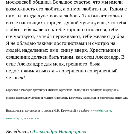
московской общины. Большое счастье, что мы имели
возможность его любить, а он мог любить нас. Рядом с
ним ты всегда чувствовал любовь. Так бывает только
возле настоящих старцев: душой чувствуешь, что тебя
любят, тебя жалеют, к тебе хорошо относятся, тебе
сочувствуют, за тебя переживают, тебе желают добра.
Я не обладаю такими достоинствами и смотрю на
людей, наделенных ими, снизу вверх. Христианин и
священник должен быть таким, как отец Александр. В
отце Александре для меня, грешного, была
недостижимая высота – совершенно совершенный
человек!
Сердечно благодарю протоиерея Николая Кречетова, священника Димитрия Шередекина,
Марию Васильевну Зубову и Марию Николаевну Кречетову за помощь в подготовке материала.
Использованы фотографии из архива М.Н. Кречетовой и с сайтов
www.sedmitza.ru
,
www.taday.ru
,
www.rusk.ru
Беседовала
Александра Никифорова