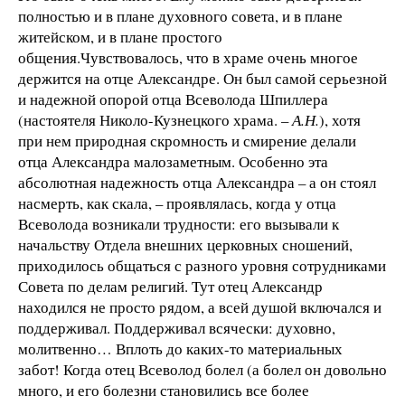
полностью и в плане духовного совета, и в плане
житейском, и в плане простого
общения.Чувствовалось, что в храме очень многое
держится на отце Александре. Он был самой серьезной
и надежной опорой отца Всеволода Шпиллера
(настоятеля Николо-Кузнецкого храма. –
А.Н.
), хотя
при нем природная скромность и смирение делали
отца Александра малозаметным. Особенно эта
абсолютная надежность отца Александра – а он стоял
насмерть, как скала, – проявлялась, когда у отца
Всеволода возникали трудности: его вызывали к
начальству Отдела внешних церковных сношений,
приходилось общаться с разного уровня сотрудниками
Совета по делам религий. Тут отец Александр
находился не просто рядом, а всей душой включался и
поддерживал. Поддерживал всячески: духовно,
молитвенно… Вплоть до каких-то материальных
забот! Когда отец Всеволод болел (а болел он довольно
много, и его болезни становились все более