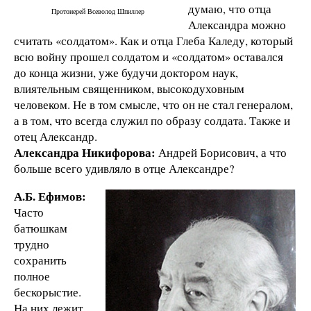
думаю, что отца
Протоиерей Всеволод Шпиллер
Александра можно
считать «солдатом». Как и отца Глеба Каледу, который
всю войну прошел солдатом и «солдатом» оставался
до конца жизни, уже будучи доктором наук,
влиятельным священником, высокодуховным
человеком. Не в том смысле, что он не стал генералом,
а в том, что всегда служил по образу солдата. Также и
отец Александр.
Александра Никифорова:
Андрей Борисович, а что
больше всего удивляло в отце Александре?
А.Б. Ефимов:
Часто
батюшкам
трудно
сохранить
полное
бескорыстие.
На них лежит