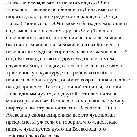
личность накладывает отпечаток на дух. Отец
Всеволод – явление особенное: глубина, высота и
широта духа, крайне редко встречающиеся. Отца
Павла (Троицкого. –
А.Н.
), может быть, должно ставить
еще выше, но это совсем другое. Отец Таврион –
совершенно святой, чистейший поток воли Божией,
благодати Божией, силы Божией, славы Божией, и
невероятные чудеса творил чуть ли не ежедневно… У
отца Всеволода было по-другому, он шел путем
служения Богу и людям, в том числе через великую
христианскую культуру, что требовало особого
подвига, особого труда, особого возрастания и особые
плоды принесло. Так что, с одной стороны, все они
жили единым духом, а с другой – это личности во
многом различные. Не знаю, с кем сравнить глубину,
широту и высоту личности отца Всеволода. Отец
Александр своим смирением все это чувствовал
прекрасно. И уж если он говорил, что «здесь, как
нигде», чувствуется дух отца Всеволода, это
действительно было так.