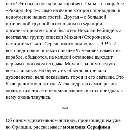
него! Это были поездки на кораблях. Одна – на корабле
«Рихард Зорге», само название которого приводило в
недоумение наших гостей. Другая – с большой
интересной группой, в основном из Франции,
организатором которой был отец Николай Ребиндер, а
возглавлял группу епископ Михаил (Стороженко,
настоятель Свято-Сергиевского подворья. –
А.Н.
). И
вот представьте, в такой поездке 97 человек плывут на
корабле, общаются, на каждой остановке выходит
первым с посохом владыка Михаил, за ним следуют
все остальные. На берегу их обычно встречало
духовенство, вели показывать город и его святыни. Это
было радостно для отца Александра, и самые разные
люди, в том числе и неправославные, в этих поездках к
нему очень тянулись.
***
Об одном удивительном эпизоде, произошедшем уже
монахиня Серафима
во Франции, рассказывает