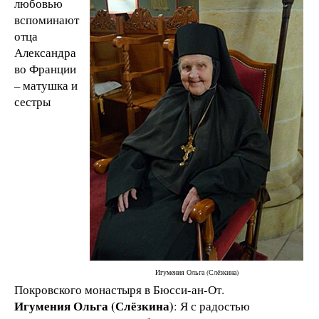
любовью
вспоминают
отца
Александра
во Франции
– матушка и
сестры
Игумения Ольга (Слёзкина)
Покровского монастыря в Бюсси-ан-От.
Игумения Ольга (Слёзкина)
: Я с радостью