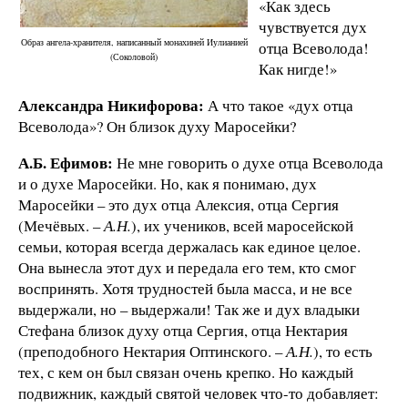
«Как здесь
чувствуется дух
Образ ангела-хранителя, написанный монахиней Иулианией
отца Всеволода!
(Соколовой)
Как нигде!»
Александра Никифорова:
А что такое «дух отца
Всеволода»? Он близок духу Маросейки?
А.Б. Ефимов:
Не мне говорить о духе отца Всеволода
и о духе Маросейки. Но, как я понимаю, дух
Маросейки – это дух отца Алексия, отца Сергия
(Мечёвых. –
А.Н.
), их учеников, всей маросейской
семьи, которая всегда держалась как единое целое.
Она вынесла этот дух и передала его тем, кто смог
воспринять. Хотя трудностей была масса, и не все
выдержали, но – выдержали! Так же и дух владыки
Стефана близок духу отца Сергия, отца Нектария
(преподобного Нектария Оптинского. –
А.Н.
), то есть
тех, с кем он был связан очень крепко. Но каждый
подвижник, каждый святой человек что-то добавляет: