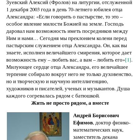
Зуевский Алексий (Фролов) на литургии, отслуженной
1 декабря 2003 года в день 70-летнего юбилея отца
Александра: «Если говорить о пастырстве, то это –
особое явление милости Божией на земле. Господь
даровал нам возможность иметь посредников между
Ним и нами… Сегодня мы преклоняем колени перед
пастырским служением отца Александра. Он, как вы
знаете, исполнен величайшего смирения, которое дает
возможность ему – любить вас, а вам – любить его»
[1]
.
Милующее сердце отца Александра, его величайшее
терпение собирало вокруг него не только духовенство,
но и творческую и научную интеллигенцию,
художников и писателей, ученых и музыкантов. Душа
каждого согревалась рядом с батюшкой
.
Жить не просто рядом, а вместе
Андрей Борисович
Ефимов
, доктор физико-
математических наук,
заместитель декана