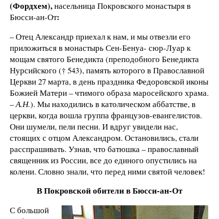
(Фордхем),
насельница Покровского монастыря в
:
Бюсси-ан-От
– Отец Александр приехал к нам, и мы отвезли его
приложиться в монастырь Сен-Бенуа- сюр-Луар к
мощам святого Бенедикта (преподобного Бенедикта
Нурсийского († 543), память которого в Православной
Церкви 27 марта, в день праздника Федоровской иконы
Божией Матери – чтимого образа маросейского храма.
–
А.Н.
). Мы находились в католическом аббатстве, в
церкви, когда вошла группа французов-евангелистов.
Они шумели, пели песни. И вдруг увидели нас,
стоящих с отцом Александром. Остановились, стали
расспрашивать. Узнав, что батюшка – православный
священник из России, все до единого опустились на
колени. Словно знали, что перед ними святой человек!
В Покровской обители в Бюсси-ан-От
С большой