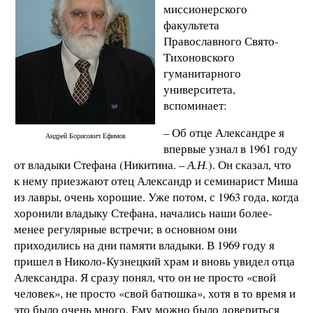
миссионерского
факультета
Православного Свято-
Тихоновского
гуманитарного
университета,
вспоминает:
– Об отце Александре я
Андрей Борисович Ефимов
впервые узнал в 1961 году
от владыки Стефана (Никитина. –
А.Н.
). Он сказал, что
к нему приезжают отец Александр и семинарист Миша
из лавры, очень хорошие. Уже потом, с 1963 года, когда
хоронили владыку Стефана, начались наши более-
менее регулярные встречи; в основном они
приходились на дни памяти владыки. В 1969 году я
пришел в Николо-Кузнецкий храм и вновь увидел отца
Александра. Я сразу понял, что он не просто «свой
человек», не просто «свой батюшка», хотя в то время и
это было очень много. Ему можно было довериться