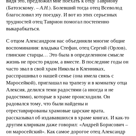
видя это, предложил мне поехать к отцу Тавриону
(Батозскому. –
А.Н.
). Болевший тогда отец Всеволод
благословил эту поездку. И вот из этих серьезных
трудностей отец Таврион помогал постепенно
выкарабкаться.
С отцом Александром нас объединяли многие общие
воспоминания: владыка Стефан, отец Сергий (Орлов),
глинские старцы… Это была в определенном смысле
жизнь не просто рядом, а вместе. В последние годы он
часто звал в свой храм Николы в Кленниках,
расспрашивал о нашей семье (она имела связь с
Маросейкой), приглашал на трапезу и в комнатку отца
Алексия, делился теми радостями (а иногда и не
радостями), которые в храме происходили. Он
радовался тому, что были найдены и
отреставрированы храмовые царские врата,
рассказывал об издававшихся в храме книгах. И как-то
другим клирикам даже говорил: «Андрей Борисович –
он маросейский». Как самое дорогое отец Александр