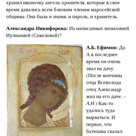
хранил иконочку ангела-хранителя, которые в свое
время давались всем близким членам маросейской
общины. Она была и знамя, и пароль, и хранитель.
Александра Никифорова:
Из написанных монахиней
Иулианией (Соколовой)?
А.Б. Ефимов:
Да.
А в последнее
время он очень
звал на дачу.
(После кончины
отца Всеволода
отец Александр
жил на его даче.
–
А.Н.
) Как-то
удалось туда
вырваться. И
первое, что
батюшка сказал: