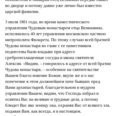
во дворце и потому давно уже лично был известен
царской фамилии.
3 июля 1861 года, во время наместнического
управления Чудовым монастырем отца Вениамина,
исполнилось 40 лет управления московскою паствою
митрополита Филарета. По этому случаю всей братией
Чудова монастыря во главе с ее наместником
поднесены были владыке при адресе
сребропозлащенные сосуды и икона святителя
Алексия. «Видим, – говорилось в адресе от всей братии
Чудова монастыря, – особенное на святительстве
Вашем благословение Божие, вкупе же и о нас
попечение в этом должнейшем паче бывших пред
Вами архипастырей, благодетельном и мудром
управлении Вашем; видим, что Господь избрал и
освятил Вас на великие и трудные дела, а потому
блюдет Вас яко зеницу ока, охраняя Вас от всякого зла,
подавая Вам, как всегда, и в настоящем,