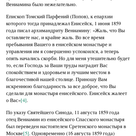
Вениамина было нежелательно.
Епископ Томский Парфений (Попов), к епархии
которого тогда принадлежал Енисейск, 1 июня 1859
года писал архимандриту Вениамину: «Жаль, что Вы
оставляете нас, и крайне жаль. Во все время
пребывания Вашего в енисейском монастыре и
управления им я совершенно успокоился, а теперь
опять начались скорби. Но для меня утешительно будет
то, если Господь за Ваши труды наградит Вас
спокойствием и здоровьем и лучшим местом в
благочестивой нашей столице. Приношу Вам
искреннюю благодарность за все доброе, что Вы
сделали для монастыря енисейского. Енисейск жалеет
о Вас»
[4]
.
По указу Святейшего Синода, 11 августа 1859 года
отец Вениамин из енисейского Спасского монастыря
был переведен настоятелем Сретенского монастыря в
Москве
[5]
. Одновременно (16 августа 1859 года)