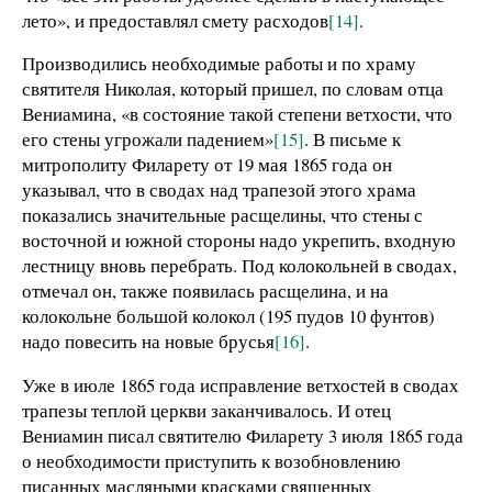
лето», и предоставлял смету расходов
[14]
.
Производились необходимые работы и по храму
святителя Николая, который пришел, по словам отца
Вениамина, «в состояние такой степени ветхости, что
его стены угрожали падением»
[15]
. В письме к
митрополиту Филарету от 19 мая 1865 года он
указывал, что в сводах над трапезой этого храма
показались значительные расщелины, что стены с
восточной и южной стороны надо укрепить, входную
лестницу вновь перебрать. Под колокольней в сводах,
отмечал он, также появилась расщелина, и на
колокольне большой колокол (195 пудов 10 фунтов)
надо повесить на новые брусья
[16]
.
Уже в июле 1865 года исправление ветхостей в сводах
трапезы теплой церкви заканчивалось. И отец
Вениамин писал святителю Филарету 3 июля 1865 года
о необходимости приступить к возобновлению
писанных масляными красками священных