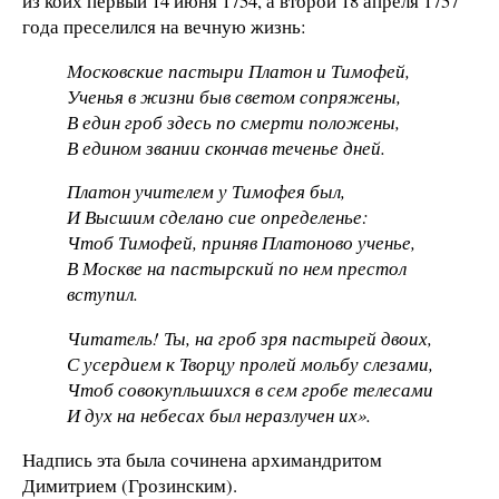
из коих первый 14 июня 1754, а второй 18 апреля 1757
года преселился на вечную жизнь:
Московские пастыри Платон и Тимофей,
Ученья в жизни быв светом сопряжены,
В един гроб здесь по смерти положены,
В едином звании скончав теченье дней.
Платон учителем у Тимофея был,
И Высшим сделано сие определенье:
Чтоб Тимофей, приняв Платоново ученье,
В Москве на пастырский по нем престол
вступил.
Читатель! Ты, на гроб зря пастырей двоих,
С усердием к Творцу пролей мольбу слезами,
Чтоб совокупльшихся в сем гробе телесами
И дух на небесах был неразлучен их».
Надпись эта была сочинена архимандритом
Димитрием (Грозинским).