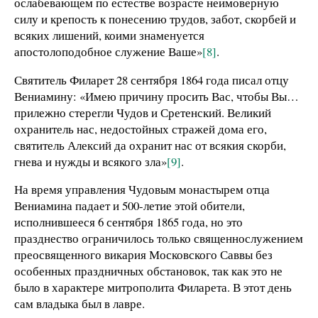
ослабевающем по естестве возрасте неимоверную
силу и крепость к понесению трудов, забот, скорбей и
всяких лишений, коими знаменуется
апостолоподобное служение Ваше»
[8]
.
Святитель Филарет 28 сентября 1864 года писал отцу
Вениамину: «Имею причину просить Вас, чтобы Вы…
прилежно стерегли Чудов и Сретенский. Великий
охранитель нас, недостойных стражей дома его,
святитель Алексий да охранит нас от всякия скорби,
гнева и нужды и всякого зла»
[9]
.
На время управления Чудовым монастырем отца
Вениамина падает и 500-летие этой обители,
исполнившееся 6 сентября 1865 года, но это
празднество ограничилось только священнослужением
преосвященного викария Московского Саввы без
особенных праздничных обстановок, так как это не
было в характере митрополита Филарета. В этот день
сам владыка был в лавре.