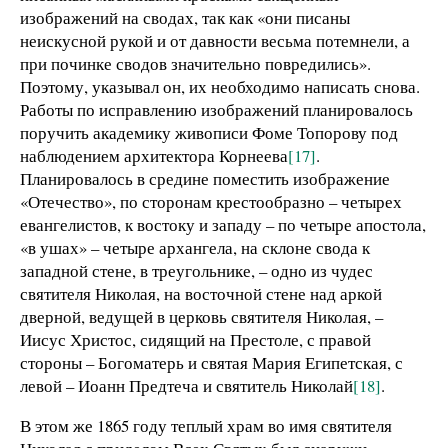
изображений на сводах, так как «они писаны
неискусной рукой и от давности весьма потемнели, а
при починке сводов значительно повредились».
Поэтому, указывал он, их необходимо написать снова.
Работы по исправлению изображений планировалось
поручить академику живописи Фоме Топорову под
наблюдением архитектора Корнеева
[17]
.
Планировалось в средине поместить изображение
«Отечество», по сторонам крестообразно – четырех
евангелистов, к востоку и западу – по четыре апостола,
«в ушах» – четыре архангела, на склоне свода к
западной стене, в треугольнике, – одно из чудес
святителя Николая, на восточной стене над аркой
дверной, ведущей в церковь святителя Николая, –
Иисус Христос, сидящий на Престоле, с правой
стороны – Богоматерь и святая Мария Египетская, с
левой – Иоанн Предтеча и святитель Николай
[18]
.
В этом же 1865 году теплый храм во имя святителя