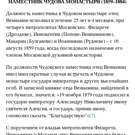
НАМЕСТНИК ЧУДОВА МОНАСТЫРЯ (1859–1884)
Должность наместника в Чудовом монастыре отец
Вениамин исполнял в течение 25 лет и 4 месяцев, при
четырех митрополитах Московских: Филарете
(Дроздове), Иннокентии (Попове-Вениаминове),
Макарии (Булгакове) и Иоанникии (Рудневе) – с 16
августа 1859 года, когда последовало назначение его
членом Московской духовной консистории.
По должности Чудовского наместника отец Вениамин
имел многократные случаи встречать в Чудовом
монастыре государя императора и других высочайших
особ. В записной книжке отца Вениамина, найденной в
его бумагах, значится: «19 ноября 1879 года подносил я
государю императору Александру Николаевичу икону
святителя Алексия, и государь, приняв икону,
соизволил сказать: “Благодарствую”»
[7]
.
С поручением от владык митрополитов Филарета,
Иннокентия и Макария отец Вениамин нередко бывал