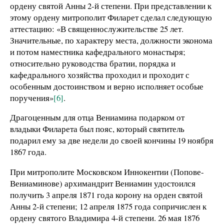
ордену святой Анны 2-й степени. При представлении к
этому ордену митрополит Филарет сделал следующую
аттестацию: «В священнослужительстве 25 лет.
Значительные, по характеру места, должности эконома
и потом наместника кафедрального монастыря;
относительно руководства братии, порядка и
кафедрального хозяйства проходил и проходит с
особенным достоинством и верно исполняет особые
поручения»
[6]
.
Драгоценным для отца Вениамина подарком от
владыки Филарета был пояс, который святитель
подарил ему за две недели до своей кончины 19 ноября
1867 года.
При митрополите Московском Иннокентии (Попове-
Вениаминове) архимандрит Вениамин удостоился
получить 3 апреля 1871 года корону на орден святой
Анны 2-й степени; 12 апреля 1875 года сопричислен к
ордену святого Владимира 4-й степени. 26 мая 1876