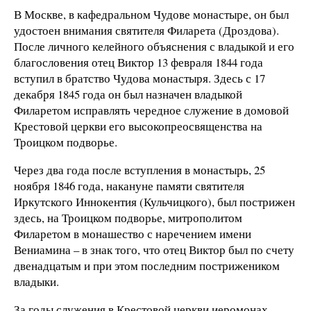
В Москве, в кафедральном Чудове монастыре, он был
удостоен внимания святителя Филарета (Дроздова).
После личного келейного объяснения с владыкой и его
благословения отец Виктор 13 февраля 1844 года
вступил в братство Чудова монастыря. Здесь с 17
декабря 1845 года он был назначен владыкой
Филаретом исправлять чередное служение в домовой
Крестовой церкви его высокопреосвященства на
Троицком подворье.
Через два года после вступления в монастырь, 25
ноября 1846 года, накануне памяти святителя
Иркутского Иннокентия (Кульчицкого), был пострижен
здесь, на Троицком подворье, митрополитом
Филаретом в монашество с наречением имени
Вениамина – в знак того, что отец Виктор был по счету
двенадцатым и при этом последним пострижеником
владыки.
За годы служения в Крестовой церкви иеромонах