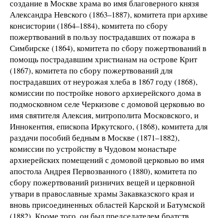
создание в Москве храма во имя благоверного князя
Александра Невского (1863–1887), комитета при архиве
консистории (1864–1884), комитета по сбору
пожертвований в пользу пострадавших от пожара в
Симбирске (1864), комитета по сбору пожертвований в
помощь пострадавшим христианам на острове Крит
(1867), комитета по сбору пожертвований для
пострадавших от неурожая хлеба в 1867 году (1868),
комиссии по постройке нового архиерейского дома в
подмосковном селе Черкизове с домовой церковью во
имя святителя Алексия, митрополита Московского, и
Иннокентия, епископа Иркутского, (1868), комитета для
раздачи пособий бедным в Москве (1871–1882),
комиссии по устройству в Чудовом монастыре
архиерейских помещений с домовой церковью во имя
апостола Андрея Первозванного (1880), комитета по
сбору пожертвований ризничих вещей и церковной
утвари в православные храмы Закавказского края и
вновь присоединенных областей Карской и Батумской
(1882). Кроме того, он был председателем братств