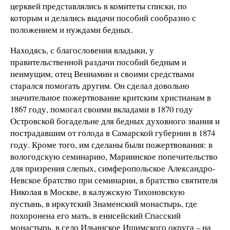
церквей представлялись в комитеты списки, по
которым и делались выдачи пособий сообразно с
положением и нуждами бедных.
Находясь, с благословения владыки, у
правительственной раздачи пособий бедным и
неимущим, отец Вениамин и своими средствами
старался помогать другим. Он сделал довольно
значительное пожертвование критским христианам в
1867 году, помогал своими вкладами в 1870 году
Островской богадельне для бедных духовного звания и
пострадавшим от голода в Самарской губернии в 1874
году. Кроме того, им сделаны были пожертвования: в
вологодскую семинарию, Мариинское попечительство
для призрения слепых, симферопольское Александро-
Невское братство при семинарии, в братство святителя
Николая в Москве, в калужскую Тихоновскую
пустынь, в иркутский Знаменский монастырь, где
похоронена его мать, в енисейский Спасский
монастырь, в село Ильинское Ишимского округа – на