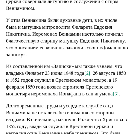
церкви совершали литургию в сослужении с отцом
Вениамином.
У отца Вениамина были духовные дети, в их числе
была и матушка митрополита Филарета Евдокия
Никитична. Иеромонах Вениамин настолько почитал
благочестивую старицу матушку Евдокию Никитичну,
что описанием ее кончины закончил свою «Домашнюю
записку».
Из составленной им «Записки» мы также узнаем, что
владыка Филарет 23 июня 1848 года
[2]
, 26 августа 1850
и 1852 годов служил в Сретенском монастыре, а 19
февраля 1850 года возвел строителя Сретенского
монастыря иеромонаха Ионафана в сан игумена
[3]
.
Долговременные труды и усердие к службе отца
Вениамина не остались без внимания со стороны
владыки. В сочельник, накануне Рождества Христова в
1852 году, владыка служил в Крестовой церкви и
наградил отца Вениамина набедренником. Это была