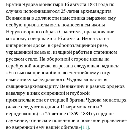
Братия Чудова монастыря 16 августа 1884 года по
случаю исполнившегося 25-летия архимандрита
Вениамина в должности наместника выразила ему
особую признательность поднесением иконы
Нерукотворного образа Спасителя, празднование
которому совершается 16 августа. Икона эта на
кипарисной доске, в сребропозлащенной ризе,
украшенной эмалью, изящной работы в старинном
русском стиле. На оборотной стороне иконы на
серебряной дощечке вырезана следующая надпись:
«Его высокопреподобию, всечестнейшему отцу
наместнику кафедрального Чудова монастыря
священноархимандриту Вениамину и разных орденов
кавалеру в знак смиренной и глубокой
признательности от старшей братии Чудова монастыря
(далее следуют подписи 11 иеромонахов и 3
иеродиаконов) за 25-летнее (1859–1884) усердное
служение, отеческое попечение и полезное управление
во вверенной ему нашей обители»
[11]
.