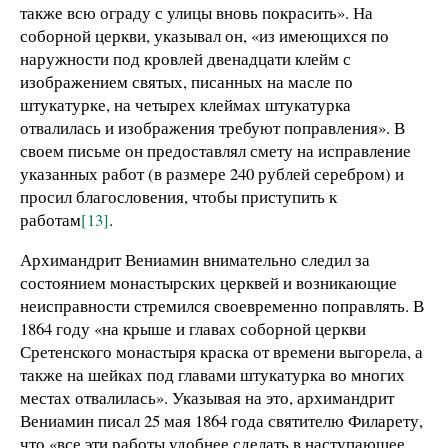
также всю ограду с улицы вновь покрасить». На
соборной церкви, указывал он, «из имеющихся по
наружности под кровлей двенадцати клейм с
изображением святых, писанных на масле по
штукатурке, на четырех клеймах штукатурка
отвалилась и изображения требуют поправления». В
своем письме он предоставлял смету на исправление
указанных работ (в размере 240 рублей серебром) и
просил благословения, чтобы приступить к
работам
[13]
.
Архимандрит Вениамин внимательно следил за
состоянием монастырских церквей и возникающие
неисправности стремился своевременно поправлять. В
1864 году «на крыше и главах соборной церкви
Сретенского монастыря краска от времени выгорела, а
также на шейках под главами штукатурка во многих
местах отвалилась». Указывая на это, архимандрит
Вениамин писал 25 мая 1864 года святителю Филарету,
что «все эти работы удобнее сделать в наступающее