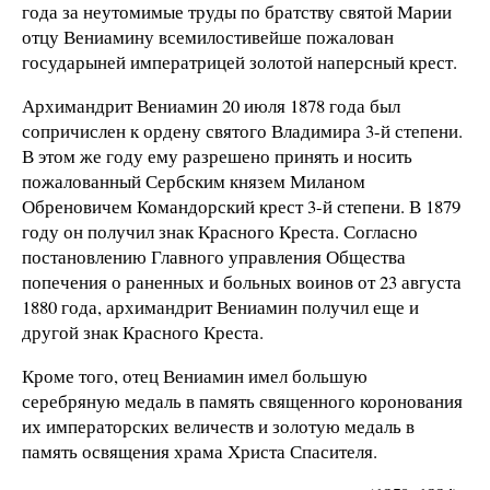
года за неутомимые труды по братству святой Марии
отцу Вениамину всемилостивейше пожалован
государыней императрицей золотой наперсный крест.
Архимандрит Вениамин 20 июля 1878 года был
сопричислен к ордену святого Владимира 3-й степени.
В этом же году ему разрешено принять и носить
пожалованный Сербским князем Миланом
Обреновичем Командорский крест 3-й степени. В 1879
году он получил знак Красного Креста. Согласно
постановлению Главного управления Общества
попечения о раненных и больных воинов от 23 августа
1880 года, архимандрит Вениамин получил еще и
другой знак Красного Креста.
Кроме того, отец Вениамин имел большую
серебряную медаль в память священного коронования
их императорских величеств и золотую медаль в
память освящения храма Христа Спасителя.