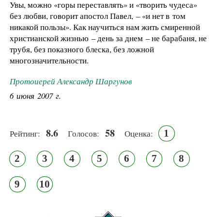
Увы, можно «горы переставлять» и «творить чудеса»
без любви, говорит апостол Павел, – «и нет в том
никакой пользы». Как научиться нам жить смиренной
христианской жизнью – день за днем – не барабаня, не
трубя, без показного блеска, без ложной
многозначительности.
Протоиерей Александр Шаргунов
6 июня 2007 г.
8.6
58
1
Рейтинг:
Голосов:
Оценка:
2
3
4
5
6
7
8
9
10