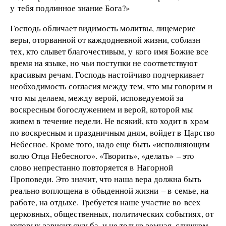
у тебя подлинное знание Бога?»
Господь обличает видимость молитвы, лицемерие
веры, оторванной от каждодневной жизни, соблазн
тех, кто слывет благочестивым, у кого имя Божие все
время на языке, но чьи поступки не соответствуют
красивым речам. Господь настойчиво подчеркивает
необходимость согласия между тем, что мы говорим и
что мы делаем, между верой, исповедуемой за
воскресным богослужением и верой, которой мы
живем в течение недели. Не всякий, кто ходит в храм
по воскресным и праздничным дням, войдет в Царство
Небесное. Кроме того, надо еще быть «исполняющим
волю Отца Небесного». «Творить», «делать» – это
слово непрестанно повторяется в Нагорной
Проповеди. Это значит, что наша вера должна быть
реально воплощена в обыденной жизни – в семье, на
работе, на отдыхе. Требуется наше участие во всех
церковных, общественных, политических событиях, от
которых зависит судьба, и не только земная, слишком