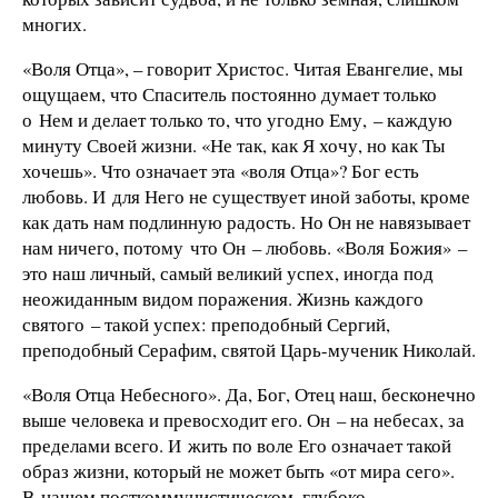
многих.
«Воля Отца», – говорит Христос. Читая Евангелие, мы
ощущаем, что Спаситель постоянно думает только
о Нем и делает только то, что угодно Ему, – каждую
минуту Своей жизни. «Не так, как Я хочу, но как Ты
хочешь». Что означает эта «воля Отца»? Бог есть
любовь. И для Него не существует иной заботы, кроме
как дать нам подлинную радость. Но Он не навязывает
нам ничего, потому что Он – любовь. «Воля Божия» –
это наш личный, самый великий успех, иногда под
неожиданным видом поражения. Жизнь каждого
святого – такой успех: преподобный Сергий,
преподобный Серафим, святой Царь-мученик Николай.
«Воля Отца Небесного». Да, Бог, Отец наш, бесконечно
выше человека и превосходит его. Он – на небесах, за
пределами всего. И жить по воле Его означает такой
образ жизни, который не может быть «от мира сего».
В нашем посткоммунистическом, глубоко