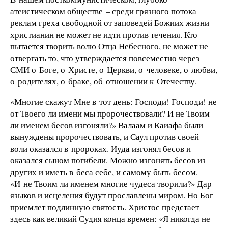
атеистическом обществе – среди грязного потока
реклам греха свободной от заповедей Божиих жизни –
христианин не может не идти против течения. Кто
пытается творить волю Отца Небесного, не может не
отвергать то, что утверждается повсеместно через
СМИ о Боге, о Христе, о Церкви, о человеке, о любви,
о родителях, о браке, об отношении к Отечеству.
«Многие скажут Мне в тот день: Господи! Господи! не
от Твоего ли имени мы пророчествовали? И не Твоим
ли именем бесов изгоняли?» Валаам и Каиафа были
вынуждены пророчествовать, и Саул против своей
воли оказался в пророках. Иуда изгонял бесов и
оказался сыном погибели. Можно изгонять бесов из
других и иметь в беса себе, и самому быть бесом.
«И не Твоим ли именем многие чудеса творили?» Дар
языков и исцеления будут прославлены миром. Но Бог
приемлет подлинную святость. Христос предстает
здесь как великий Судия конца времен: «Я никогда не