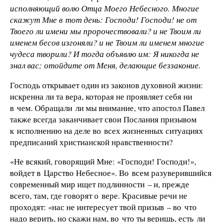
исполняющий волю Отца Моего Небесного. Многие
скажут Мне в тот день: Господи! Господи! не от
Твоего ли имени мы пророчествовали? и не Твоим ли
именем бесов изгоняли? и не Твоим ли именем многие
чудеса творили? И тогда объявлю им: Я никогда не
знал вас; отойдите от Меня, делающие беззаконие.
Господь открывает один из законов духовной жизни:
искренна ли та вера, которая не проявляет себя ни
в чем. Обращали ли мы внимание, что апостол Павел
также всегда заканчивает свои Послания призывом
к исполнению на деле во всех жизненных ситуациях
предписаний христианской нравственности?
«Не всякий, говорящий Мне: «Господи! Господи!»,
войдет в Царство Небесное». Во всем разуверившийся
современный мир ищет подлинности – и, прежде
всего, там, где говорят о вере. Красивые речи не
проходят: «нас не интересует твой призыв – во что
надо верить, но скажи нам, во что ты веришь, есть ли