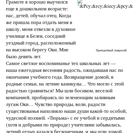
Грамоте я хорошо выучился
еще в дошкольном возрасте:
нас, детей, обучал отец. Когда
же пришла пора отдать меня в
школу, меня отвезли в духовное
училище в Белев, соседний
уездный город, расположенный
на высоком берегу Оки. Мне
Преподобный Амвросий
было девять лет.
Самое светлое воспоминанье тех школьных лет —
наша ежегодная весенняя радость, ожидавшая нас по
окончании учебного года. Возвращение домой, в
родные семьи, на летние каникулы… Что могло с этой
радостью сравниться! Мы шли босиком, веселой
компанией, пробираясь по зеленеющим заливным
лугам Оки… Чувство природы, воли, радости
существованья наполняло наши души какой-то особой,
чудесной поэзией. «Тюрьма» с ее учебой и сердитыми
(хотя и добрыми по природе) учителями забывалась,
летний отдых казался бесконечным, и мы шли домой,