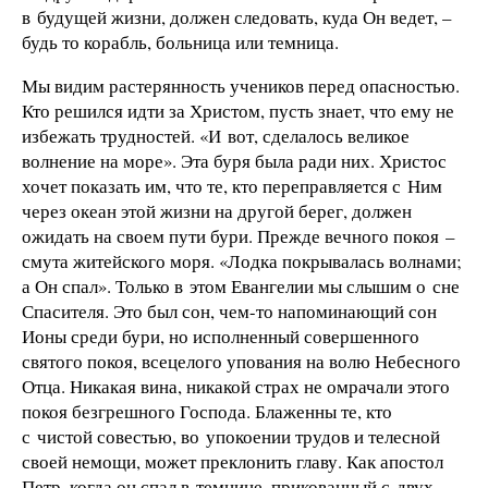
в будущей жизни, должен следовать, куда Он ведет, –
будь то корабль, больница или темница.
Мы видим растерянность учеников перед опасностью.
Кто решился идти за Христом, пусть знает, что ему не
избежать трудностей. «И вот, сделалось великое
волнение на море». Эта буря была ради них. Христос
хочет показать им, что те, кто переправляется с Ним
через океан этой жизни на другой берег, должен
ожидать на своем пути бури. Прежде вечного покоя –
смута житейского моря. «Лодка покрывалась волнами;
а Он спал». Только в этом Евангелии мы слышим о сне
Спасителя. Это был сон, чем-то напоминающий сон
Ионы среди бури, но исполненный совершенного
святого покоя, всецелого упования на волю Небесного
Отца. Никакая вина, никакой страх не омрачали этого
покоя безгрешного Господа. Блаженны те, кто
с чистой совестью, во упокоении трудов и телесной
своей немощи, может преклонить главу. Как апостол
Петр, когда он спал в темнице, прикованный с двух