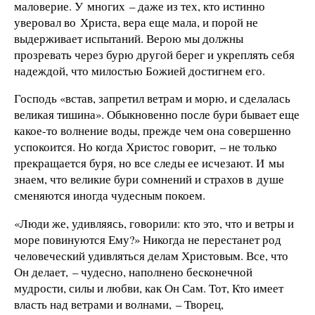
маловерие. У многих – даже из тех, кто истинно
уверовал во Христа, вера еще мала, и порой не
выдерживает испытаний. Верою мы должны
прозревать через бурю другой берег и укреплять себя
надеждой, что милостью Божией достигнем его.
Господь «встав, запретил ветрам и морю, и сделалась
великая тишина». Обыкновенно после бури бывает еще
какое-то волнение воды, прежде чем она совершенно
успокоится. Но когда Христос говорит, – не только
прекращается буря, но все следы ее исчезают. И мы
знаем, что великие бури сомнений и страхов в душе
сменяются иногда чудесным покоем.
«Люди же, удивляясь, говорили: кто это, что и ветры и
море повинуются Ему?» Никогда не перестанет род
человеческий удивляться делам Христовым. Все, что
Он делает, – чудесно, наполнено бесконечной
мудрости, силы и любви, как Он Сам. Тот, Кто имеет
власть над ветрами и волнами, – Творец,