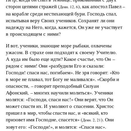
сторон цепями стражей (
), как апостол Павел –
Деян. 12, 6
на корабле среди нестихающей бури. Господь спал,
испытывая веру Своих учеников. Сохранят ли они
надежду на Него, когда, кажется, Он уже не участвует
в происходящем с ними?
И вот, ученики, знающие море рыбаки, охвачены
ужасом. В страхе они подходят к своему Учителю.
А куда им было еще идти? Какое счастье, что Он –
рядом с ними! Они «разбудили Его и сказали:
Господи! спаси нас, погибаем». Не зря говорят: «Кто
в море не плавал, тот Богу не маливался». «Скорби и
опасности, – говорит преподобный Силуан
Афонский, – многих научили молиться». Ученики
молятся: «Господи, спаси нас!» Они верят, что Он
может спасти их. И умоляют о спасении. Христос
пришел в мир, чтобы спасти нас, и «всякий, кто
призовет имя Господне, спасется» (
). Они
Деян. 2, 21
зовут его: «Господи!», и молятся: «Спаси нас».