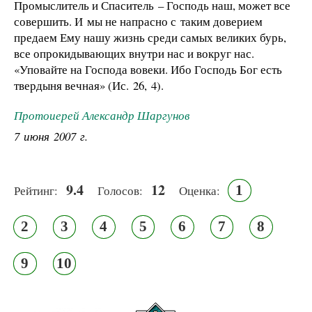
Промыслитель и Спаситель – Господь наш, может все
совершить. И мы не напрасно с таким доверием
предаем Ему нашу жизнь среди самых великих бурь,
все опрокидывающих внутри нас и вокруг нас.
«Уповайте на Господа вовеки. Ибо Господь Бог есть
твердыня вечная» (Ис. 26, 4).
Протоиерей Александр Шаргунов
7 июня 2007 г.
9.4
12
1
Рейтинг:
Голосов:
Оценка:
2
3
4
5
6
7
8
9
10