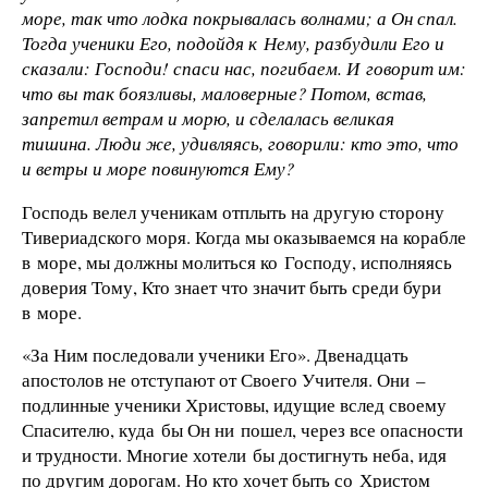
море, так что лодка покрывалась волнами; а Он спал.
Тогда ученики Его, подойдя к Нему, разбудили Его и
сказали: Господи! спаси нас, погибаем. И говорит им:
что вы так боязливы, маловерные? Потом, встав,
запретил ветрам и морю, и сделалась великая
тишина. Люди же, удивляясь, говорили: кто это, что
и ветры и море повинуются Ему?
Господь велел ученикам отплыть на другую сторону
Тивериадского моря. Когда мы оказываемся на корабле
в море, мы должны молиться ко Господу, исполняясь
доверия Тому, Кто знает что значит быть среди бури
в море.
«За Ним последовали ученики Его». Двенадцать
апостолов не отступают от Своего Учителя. Они –
подлинные ученики Христовы, идущие вслед своему
Спасителю, куда бы Он ни пошел, через все опасности
и трудности. Многие хотели бы достигнуть неба, идя
по другим дорогам. Но кто хочет быть со Христом