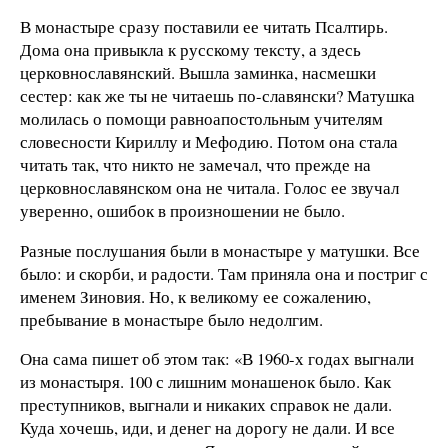
В монастыре сразу поставили ее читать Псалтирь.
Дома она привыкла к русскому тексту, а здесь
церковнославянский. Вышла заминка, насмешки
сестер: как же ты не читаешь по-славянски? Матушка
молилась о помощи равноапостольным учителям
словесности Кириллу и Мефодию. Потом она стала
читать так, что никто не замечал, что прежде на
церковнославянском она не читала. Голос ее звучал
уверенно, ошибок в произношении не было.
Разные послушания были в монастыре у матушки. Все
было: и скорби, и радости. Там приняла она и постриг с
именем Зиновия. Но, к великому ее сожалению,
пребывание в монастыре было недолгим.
Она сама пишет об этом так: «В 1960-х годах выгнали
из монастыря. 100 с лишним монашенок было. Как
преступников, выгнали и никаких справок не дали.
Куда хочешь, иди, и денег на дорогу не дали. И все