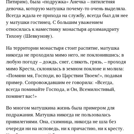
Питирим), была «подружка» Анечка – пятилетняя
девочка, которую матушка почему-то очень выделяла.
Всегда ждала ее прихода на службу, всегда был для нее
у матушки гостинец. С большим уважением
относилась к наместнику монастыря архимандриту
Тихону (Шевкунову).
На территории монастыря стоит распятие, матушка
никогда не проходила мимо него, не поклонившись; в
любую погоду – дождь, снег, слякоть, грязь, – проходя
мимо Креста, склонялась в земном поклоне и молила:
«Помяни мя, Господи, во Царствии Твоем!», подавая
пример. Сопровождавшим ее говорила: «Всегда,
всегда поминайте Господа, и Он, Всемилостивый,
помянет вас!»
Во многом матушкина жизнь была примером для
подражания. Матушка никогда не пользовалась
привилегиями. Она, схимница, никогда не шла без
очереди ни на исповедь, ни к причастию, ни к кресту.