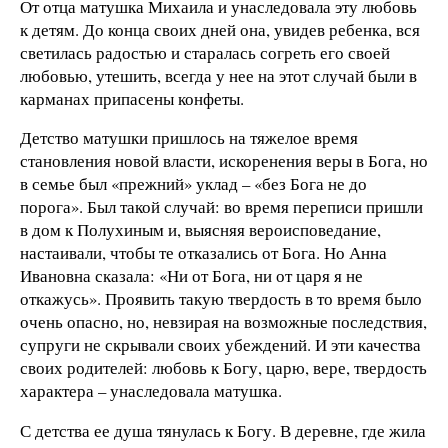
От отца матушка Михаила и унаследовала эту любовь
к детям. До конца своих дней она, увидев ребенка, вся
светилась радостью и старалась согреть его своей
любовью, утешить, всегда у нее на этот случай были в
карманах припасены конфеты.
Детство матушки пришлось на тяжелое время
становления новой власти, искоренения веры в Бога, но
в семье был «прежний» уклад – «без Бога не до
порога». Был такой случай: во время переписи пришли
в дом к Полухиным и, выясняя вероисповедание,
настаивали, чтобы те отказались от Бога. Но Анна
Ивановна сказала: «Ни от Бога, ни от царя я не
откажусь». Проявить такую твердость в то время было
очень опасно, но, невзирая на возможные последствия,
супруги не скрывали своих убеждений. И эти качества
своих родителей: любовь к Богу, царю, вере, твердость
характера – унаследовала матушка.
С детства ее душа тянулась к Богу. В деревне, где жила