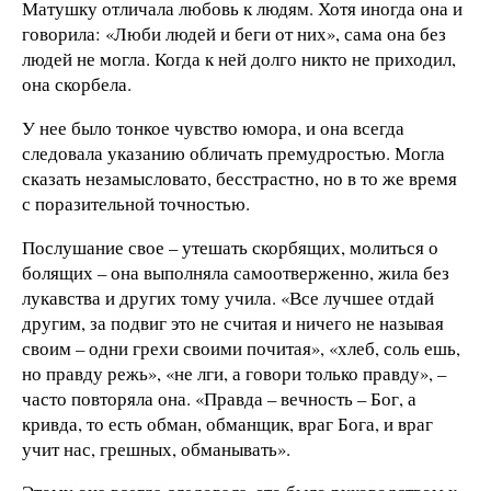
Матушку отличала любовь к людям. Хотя иногда она и
говорила: «Люби людей и беги от них», сама она без
людей не могла. Когда к ней долго никто не приходил,
она скорбела.
У нее было тонкое чувство юмора, и она всегда
следовала указанию обличать премудростью. Могла
сказать незамысловато, бесстрастно, но в то же время
с поразительной точностью.
Послушание свое – утешать скорбящих, молиться о
болящих – она выполняла самоотверженно, жила без
лукавства и других тому учила. «Все лучшее отдай
другим, за подвиг это не считая и ничего не называя
своим – одни грехи своими почитая», «хлеб, соль ешь,
но правду режь», «не лги, а говори только правду», –
часто повторяла она. «Правда – вечность – Бог, а
кривда, то есть обман, обманщик, враг Бога, и враг
учит нас, грешных, обманывать».