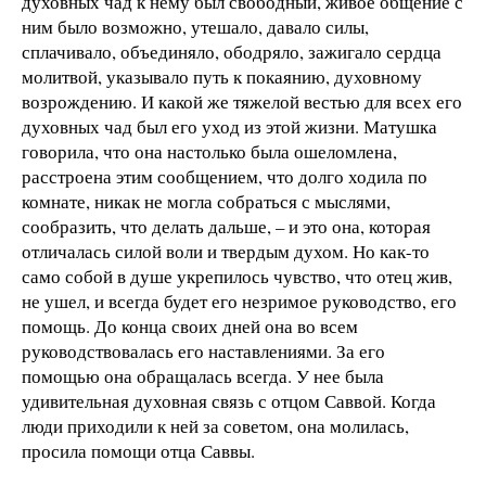
духовных чад к нему был свободный, живое общение с
ним было возможно, утешало, давало силы,
сплачивало, объединяло, ободряло, зажигало сердца
молитвой, указывало путь к покаянию, духовному
возрождению. И какой же тяжелой вестью для всех его
духовных чад был его уход из этой жизни. Матушка
говорила, что она настолько была ошеломлена,
расстроена этим сообщением, что долго ходила по
комнате, никак не могла собраться с мыслями,
сообразить, что делать дальше, – и это она, которая
отличалась силой воли и твердым духом. Но как-то
само собой в душе укрепилось чувство, что отец жив,
не ушел, и всегда будет его незримое руководство, его
помощь. До конца своих дней она во всем
руководствовалась его наставлениями. За его
помощью она обращалась всегда. У нее была
удивительная духовная связь с отцом Саввой. Когда
люди приходили к ней за советом, она молилась,
просила помощи отца Саввы.