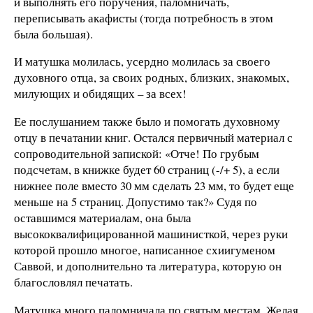
и выполнять его поручения, паломничать,
переписывать акафисты (тогда потребность в этом
была большая).
И матушка молилась, усердно молилась за своего
духовного отца, за своих родных, близких, знакомых,
милующих и обидящих – за всех!
Ее послушанием также было и помогать духовному
отцу в печатании книг. Остался первичный материал с
сопроводительной запиской: «Отче! По грубым
подсчетам, в книжке будет 60 страниц (-/+ 5), а если
нижнее поле вместо 30 мм сделать 23 мм, то будет еще
меньше на 5 страниц. Допустимо так?» Судя по
оставшимся материалам, она была
высококвалифицированной машинисткой, через руки
которой прошло многое, написанное схиигуменом
Саввой, и дополнительно та литература, которую он
благословлял печатать.
Матушка много паломничала по святым местам. Желая