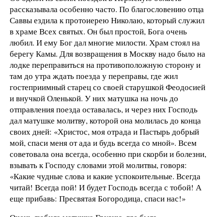
рассказывала особенно часто. По благословению отца
Саввы ездила к протоиерею Николаю, который служил
в храме Всех святых. Он был простой, Бога очень
любил. И ему Бог дал многие милости. Храм стоял на
берегу Камы. Для возвращения в Москву надо было на
лодке переправиться на противоположную сторону и
там до утра ждать поезда у переправы, где жил
гостеприимный старец со своей старушкой Феодосией
и внучкой Оленькой. У них матушка на ночь до
отправления поезда оставалась, и через них Господь
дал матушке молитву, которой она молилась до конца
своих дней: «Христос, моя отрада и Пастырь добрый
мой, спаси меня от ада и будь всегда со мной». Всем
советовала она всегда, особенно при скорби и болезни,
взывать к Господу словами этой молитвы, говоря:
«Какие чудные слова и какие успокоительные. Всегда
читай! Всегда пой! И будет Господь всегда с тобой! А
еще прибавь: Пресвятая Богородица, спаси нас!»