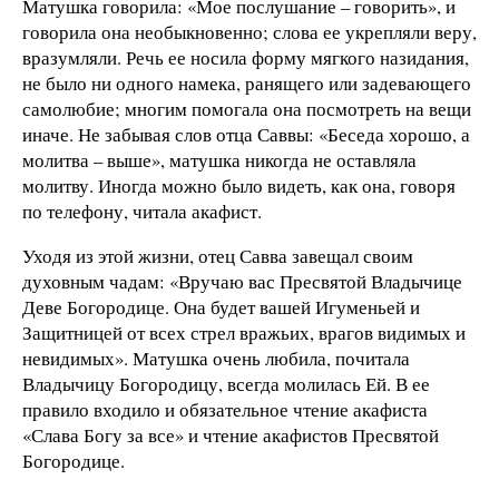
Матушка говорила: «Мое послушание – говорить», и
говорила она необыкновенно; слова ее укрепляли веру,
вразумляли. Речь ее носила форму мягкого назидания,
не было ни одного намека, ранящего или задевающего
самолюбие; многим помогала она посмотреть на вещи
иначе. Не забывая слов отца Саввы: «Беседа хорошо, а
молитва – выше», матушка никогда не оставляла
молитву. Иногда можно было видеть, как она, говоря
по телефону, читала акафист.
Уходя из этой жизни, отец Савва завещал своим
духовным чадам: «Вручаю вас Пресвятой Владычице
Деве Богородице. Она будет вашей Игуменьей и
Защитницей от всех стрел вражьих, врагов видимых и
невидимых». Матушка очень любила, почитала
Владычицу Богородицу, всегда молилась Ей. В ее
правило входило и обязательное чтение акафиста
«Слава Богу за все» и чтение акафистов Пресвятой
Богородице.