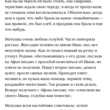
Как бы ни тяжело ей было стоять, она смиренно,
терпеливо ждала свою череду, и когда ее пропускали,
не спешила этим воспользоваться. Обязательно, когда
шла в храм, что-либо брала на канон «покойничкам» –
как правило, это был хлеб, в праздник она брала и еще
что-нибудь.
Матушка очень любила голубей. Часто повторяла
рассказ. Жил один человек по имени Иван, пил, вел
непутевую жизнь. Как-то пошел пьяный на речку и
утонул. Родные, обеспокоившись о его душе, послали
на Афон письмо с просьбой помолиться об Иване, но
ответа не получили. Пишут второе письмо, деньги
шлют, просят святых молитв. Приходит ответ:
молимся, но нужна ваша помощь: кормите птиц,
раздавайте милостыню. Так родные и стали делать.
Вскоре получают с Афона письмо, что «отмолили вы
своего Ивана, голубки вам помогли».
Матушка всем настойчиво советовала: хотите