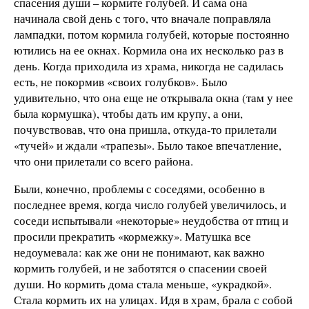
спасения души – кормите голубей. И сама она
начинала свой день с того, что вначале поправляла
лампадки, потом кормила голубей, которые постоянно
ютились на ее окнах. Кормила она их несколько раз в
день. Когда приходила из храма, никогда не садилась
есть, не покормив «своих голубков». Было
удивительно, что она еще не открывала окна (там у нее
была кормушка), чтобы дать им крупу, а они,
почувствовав, что она пришла, откуда-то прилетали
«тучей» и ждали «трапезы». Было такое впечатление,
что они прилетали со всего района.
Были, конечно, проблемы с соседями, особенно в
последнее время, когда число голубей увеличилось, и
соседи испытывали «некоторые» неудобства от птиц и
просили прекратить «кормежку». Матушка все
недоумевала: как же они не понимают, как важно
кормить голубей, и не заботятся о спасении своей
души. Но кормить дома стала меньше, «украдкой».
Стала кормить их на улицах. Идя в храм, брала с собой