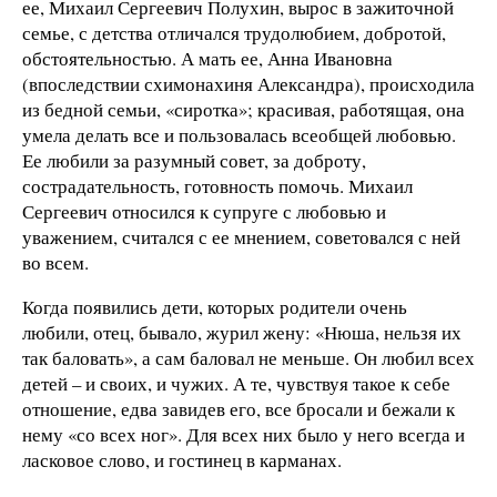
ее, Михаил Сергеевич Полухин, вырос в зажиточной
семье, с детства отличался трудолюбием, добротой,
обстоятельностью. А мать ее, Анна Ивановна
(впоследствии схимонахиня Александра), происходила
из бедной семьи, «сиротка»; красивая, работящая, она
умела делать все и пользовалась всеобщей любовью.
Ее любили за разумный совет, за доброту,
сострадательность, готовность помочь. Михаил
Сергеевич относился к супруге с любовью и
уважением, считался с ее мнением, советовался с ней
во всем.
Когда появились дети, которых родители очень
любили, отец, бывало, журил жену: «Нюша, нельзя их
так баловать», а сам баловал не меньше. Он любил всех
детей – и своих, и чужих. А те, чувствуя такое к себе
отношение, едва завидев его, все бросали и бежали к
нему «со всех ног». Для всех них было у него всегда и
ласковое слово, и гостинец в карманах.