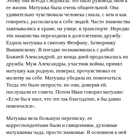
Этому она всегда следовала, это было руководством к
ее жизни. Матушка была очень общительной. Она
удивительно чувствовала человека (знала, с кем и как
говорить), располагала к себе людей. Часто знакомства
завязывались в храме, на улице, в транспорте. Нередко
эти знакомства переходили в долголетнюю дружбу.
Ездила матушка к святому Феофану, Затворнику
Вышинскому. В поездке познакомилась с рабой
Божией Александрой, до конца дней продолжалась их
дружба. Муж Александры, участник войны, принял
матушку как родную, поверил, прочувствовал ее
молитву на себе. Матушка убедила их повенчаться.
Тогда это было непросто, но они, доверяя ей,
послушали ее совета. Потом Иван говорил матушке:
«Если бы я знал, что это так благодатно, я бы давно
повенчался».
Матушка вела большую переписку, ее
корреспондентами были и священники, духовные
матушкины чада, просто знакомые. В основном к ней