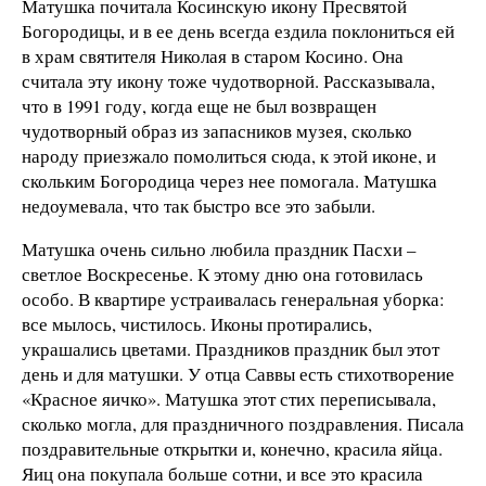
Матушка почитала Косинскую икону Пресвятой
Богородицы, и в ее день всегда ездила поклониться ей
в храм святителя Николая в старом Косино. Она
считала эту икону тоже чудотворной. Рассказывала,
что в 1991 году, когда еще не был возвращен
чудотворный образ из запасников музея, сколько
народу приезжало помолиться сюда, к этой иконе, и
скольким Богородица через нее помогала. Матушка
недоумевала, что так быстро все это забыли.
Матушка очень сильно любила праздник Пасхи –
светлое Воскресенье. К этому дню она готовилась
особо. В квартире устраивалась генеральная уборка:
все мылось, чистилось. Иконы протирались,
украшались цветами. Праздников праздник был этот
день и для матушки. У отца Саввы есть стихотворение
«Красное яичко». Матушка этот стих переписывала,
сколько могла, для праздничного поздравления. Писала
поздравительные открытки и, конечно, красила яйца.
Яиц она покупала больше сотни, и все это красила