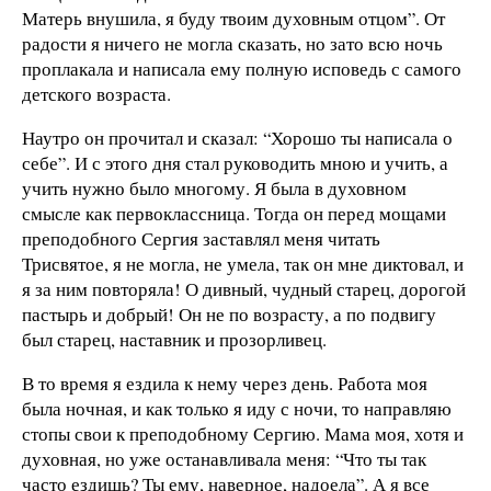
Матерь внушила, я буду твоим духовным отцом”. От
радости я ничего не могла сказать, но зато всю ночь
проплакала и написала ему полную исповедь с самого
детского возраста.
Наутро он прочитал и сказал: “Хорошо ты написала о
себе”. И с этого дня стал руководить мною и учить, а
учить нужно было многому. Я была в духовном
смысле как первоклассница. Тогда он перед мощами
преподобного Сергия заставлял меня читать
Трисвятое, я не могла, не умела, так он мне диктовал, и
я за ним повторяла! О дивный, чудный старец, дорогой
пастырь и добрый! Он не по возрасту, а по подвигу
был старец, наставник и прозорливец.
В то время я ездила к нему через день. Работа моя
была ночная, и как только я иду с ночи, то направляю
стопы свои к преподобному Сергию. Мама моя, хотя и
духовная, но уже останавливала меня: “Что ты так
часто ездишь? Ты ему, наверное, надоела”. А я все