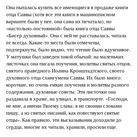
Она пыталась купить все имеющиеся в продаже книги
отца Саввы (хотя все эти книги в машинописном
варианте были у нее, она сама их печатала), но
«настольно-постоянной» была книга отца Саввы
«Бисер духовный». Она с ней не расставалась, читала
ее всегда. Какие-то места были отмечены,
подчеркнуты, было видно, что чтение было вдумчивое.
У матушки был заведен такой обычай: на маленьких
листочках она писала поучения, молитвы святых отцов,
святого праведного Иоанна Кронштадтского, своего
духовного отца схиигумена Саввы. Их было много:
короткие, но очень емкие поучения и молитвы разного
содержания, духовные советы. Эти листочки она
раздавала в храме, на улицах, в транспорте. «Господи,
не мне, а имени Твоему слава; я не своими словами
пишу, а из святых писаний, как повествуют святые
отцы». Как правило, эти высказывания доходили до
сердца, многие их читали, хранили, просили еще.