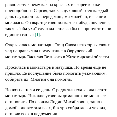
равно лечу к нему как на крыльях и скорее к раке
преподобного Сергия, так как духовный отец каждый
день служил тогда перед мощами молебен, и я с ним
молилась. Он вкратце говорил какое-нибудь поучение,
так я в "оба уха" слушала – только бы не пропустить ни
единого слова»
[1]
.
Открывались монастыри. Отец Савва некоторых своих
чад направлял на послушание в Овручевский
монастырь Василия Великого в Житомирской области.
Просилась в монастырь и матушка. Но время еще не
пришло. Ее послушание было помогать уезжающим,
собирать их. Многим она помогла.
Но вот настал и ее день. С радостью ехала она в этот
монастырь. Никакие уговоры домашних не могли ее
остановить. По словам Лидии Михайловны, зашла
домой, оповестила всех, быстро собралась и уехала,
оставив всех в недоумении.