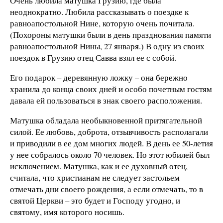
Очень любила матушка Грузию, где была
неоднократно. Любила рассказывать о поездке к
равноапостольной Нине, которую очень почитала.
(Похороны матушки были в день празднования памяти
равноапостольной Нины, 27 января.) В одну из своих
поездок в Грузию отец Савва взял ее с собой.
Его подарок – деревянную ложку – она бережно
хранила до конца своих дней и особо почетным гостям
давала ей пользоваться в знак своего расположения.
Матушка обладала необыкновенной притягательной
силой. Ее любовь, доброта, отзывчивость располагали
и приводили в ее дом многих людей. В день ее 50-летия
у нее собралось около 70 человек. Но этот юбилей был
исключением. Матушка, как и ее духовный отец,
считала, что христианам не следует застольем
отмечать дни своего рождения, а если отмечать, то в
святой Церкви – это будет и Господу угодно, и
святому, имя которого носишь.