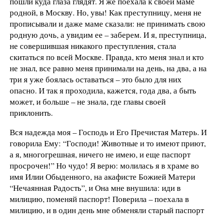
пошли куда глаза глядят. Я же поехала к своей маме
родной, в Москву. Но, увы! Как преступницу, меня не
прописывали и даже маме сказали: не принимать свою
родную дочь, а увидим ее – заберем. И я, преступница,
не совершившая никакого преступления, стала
скитаться по всей Москве. Правда, кто меня знал и кто
не знал, все равно меня принимали на день, на два, а на
три я уже боялась оставаться – это было для них
опасно. И так я проходила, кажется, года два, а быть
может, и больше – не знала, где главы своей
приклонить.
Вся надежда моя – Господь и Его Пречистая Матерь. И
говорила Ему: “Господи! Животные и то имеют приют,
а я, многогрешная, ничего не имею, и еще паспорт
просрочен!” Но чудо! Я верю: молилась я в храме во
имя Илии Обыденного, на акафисте Божией Матери
“Нечаянная Радость”, и Она мне внушила: иди в
милицию, поменяй паспорт! Поверила – поехала в
милицию, и в один день мне обменяли старый паспорт