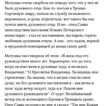
Матушка очень скорбела по поводу того, что у нее не
было духовного отца. Как-то, поехав в Троице-
Сергиевую лавру, попала на службу незнакомого
иеромонаха, и душа затрепетала: вот такого бы она
хотела иметь духовного отца. И он – отец Савва
(впоследствии насельник Псково-Печерского
монастыря) – стал ее наставником, пастырем, горячо
любимым духовным отцом. А она – его чадом, верной
и преданной помощницей до конца своих дней.
Матушка так говорила об этом: «Я жила под его
руководством много лет. Характерно, что до того,
когда он взял меня в духовные чада, я молилась
Владычице: “О Пресвятая Владычица, Ты видишь мое
стремление, Ты знаешь, что я желаю спасти свою
душу, но без духовного наставления я – как ветка в
поле: куда ветер подует, туда и я. Пошли мне
духовного руководителя”. О чудо! Незабываемый
вечер после всенощного бдения в Троицком храме.
Отец Савва подошел ко мне и сказал: “Так мне Божия