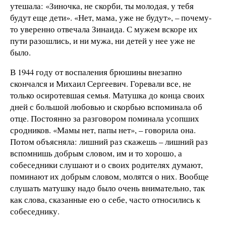
утешала: «Зиночка, не скорби, ты молодая, у тебя
будут еще дети». «Нет, мама, уже не будут», – почему-
то уверенно отвечала Зинаида. С мужем вскоре их
пути разошлись, и ни мужа, ни детей у нее уже не
было.
В 1944 году от воспаления брюшины внезапно
скончался и Михаил Сергеевич. Горевали все, не
только осиротевшая семья. Матушка до конца своих
дней с большой любовью и скорбью вспоминала об
отце. Постоянно за разговором поминала усопших
сродников. «Мамы нет, папы нет», – говорила она.
Потом объясняла: лишний раз скажешь – лишний раз
вспомнишь добрым словом, им и то хорошо, а
собеседники слушают и о своих родителях думают,
поминают их добрым словом, молятся о них. Вообще
слушать матушку надо было очень внимательно, так
как слова, сказанные ею о себе, часто относились к
собеседнику.