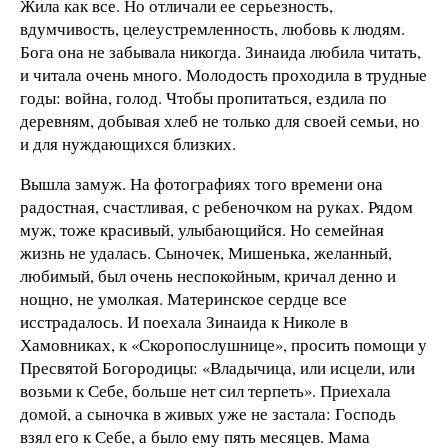
Жила как все. Но отличали ее серьезность,
вдумчивость, целеустремленность, любовь к людям.
Бога она не забывала никогда. Зинаида любила читать,
и читала очень много. Молодость проходила в трудные
годы: война, голод. Чтобы пропитаться, ездила по
деревням, добывая хлеб не только для своей семьи, но
и для нуждающихся близких.
Вышла замуж. На фотографиях того времени она
радостная, счастливая, с ребеночком на руках. Рядом
муж, тоже красивый, улыбающийся. Но семейная
жизнь не удалась. Сыночек, Мишенька, желанный,
любимый, был очень неспокойным, кричал денно и
нощно, не умолкая. Материнское сердце все
исстрадалось. И поехала Зинаида к Николе в
Хамовниках, к «Скоропослушнице», просить помощи у
Пресвятой Богородицы: «Владычица, или исцели, или
возьми к Себе, больше нет сил терпеть». Приехала
домой, а сыночка в живых уже не застала: Господь
взял его к Себе, а было ему пять месяцев. Мама