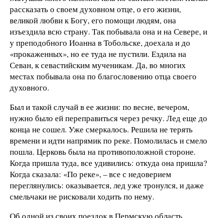
рассказать о своем духовном отце, о его жизни,
великой любви к Богу, его помощи людям, она
изъездила всю страну. Так побывала она и на Севере, и
у преподобного Иоанна в Тобольске, доехала и до
«прокаженных», но ее туда не пустили. Ездила на
Севан, к севастийским мученикам. Да, во многих
местах побывала она по благословению отца своего
духовного.
Был и такой случай в ее жизни: по весне, вечером,
нужно было ей переправиться через речку. Лед еще до
конца не сошел. Уже смеркалось. Решила не терять
времени и идти напрямик по реке. Помолилась и смело
пошла. Церковь была на противоположной стороне.
Когда пришла туда, все удивились: откуда она пришла?
Когда сказала: «По реке», – все с недоверием
переглянулись: оказывается, лед уже тронулся, и даже
смельчаки не рисковали ходить по нему.
Об одной из своих поездок в Пермскую область