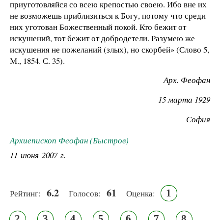
приуготовляйся со всею крепостью своею. Ибо вне их
не возможешь приблизиться к Богу, потому что среди
них уготован Божественный покой. Кто бежит от
искушений, тот бежит от добродетели. Разумею же
искушения не пожеланий (злых), но скорбей» (Слово 5,
М., 1854. С. 35).
Арх. Феофан
15 марта 19
29
София
Архиепископ Феофан (Быстров)
11 июня 2007 г.
6.2
61
1
Рейтинг:
Голосов:
Оценка:
2
3
4
5
6
7
8