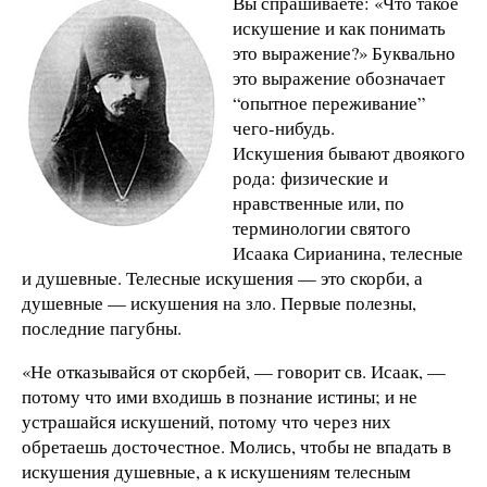
Вы спрашиваете: «Что такое
искушение и как понимать
это выражение?» Буквально
это выражение обозначает
“опытное переживание”
чего-нибудь.
Искушения бывают двоякого
рода: физические и
нравственные или, по
терминологии святого
Исаака Сирианина, телесные
и душевные. Телесные искушения — это скорби, а
душевные — искушения на зло. Первые полезны,
последние пагубны.
«Не отказывайся от скорбей, — говорит св. Исаак, —
потому что ими входишь в познание истины; и не
устрашайся искушений, потому что через них
обретаешь досточестное. Молись, чтобы не впадать в
искушения душевные, а к искушениям телесным