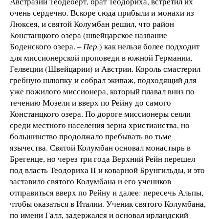
Австразии Теодеберт, брат Теодориха, встретил их
очень сердечно. Вскоре сюда прибыли и монахи из
Люксея, и святой Колумбан решил, что район
Констанцкого озера (швейцарское название
Боденского озера.
– Пер.
) как нельзя более подходит
для миссионерской проповеди в южной Германии,
Гелвеции (Швейцарии) и Австрии. Король смастерил
гребную шлюпку и собрал экипаж, подходящий для
уже пожилого миссионера, который плавал вниз по
течению Мозели и вверх по Рейну до самого
Констанцкого озера. По дороге миссионеры сеяли
среди местного населения зерна христианства, но
большинство продолжало пребывать во тьме
язычества. Святой Колумбан основал монастырь в
Брегенце, но через три года Верхний Рейн перешел
под власть Теодориха II и коварной Брунгильды, и это
заставило святого Колумбана и его учеников
отправиться вверх по Рейну и далее: пересечь Альпы,
чтобы оказаться в Италии. Ученик святого Колумбана,
по имени Галл, задержался и основал ирландский