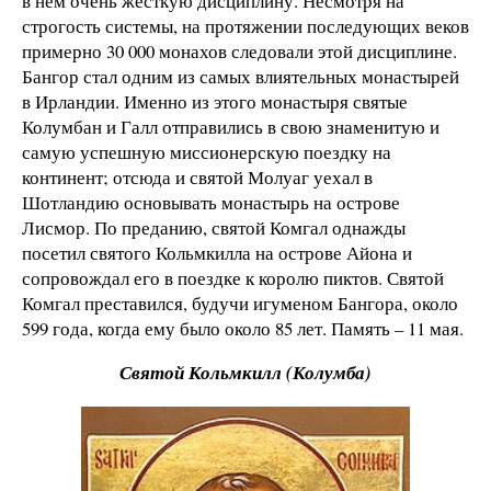
в нем очень жесткую дисциплину. Несмотря на
строгость системы, на протяжении последующих веков
примерно 30 000 монахов следовали этой дисциплине.
Бангор стал одним из самых влиятельных монастырей
в Ирландии. Именно из этого монастыря святые
Колумбан и Галл отправились в свою знаменитую и
самую успешную миссионерскую поездку на
континент; отсюда и святой Молуаг уехал в
Шотландию основывать монастырь на острове
Лисмор. По преданию, святой Комгал однажды
посетил святого Кольмкилла на острове Айона и
сопровождал его в поездке к королю пиктов. Святой
Комгал преставился, будучи игуменом Бангора, около
599 года, когда ему было около 85 лет. Память – 11 мая.
Святой Кольмкилл (Колумба)