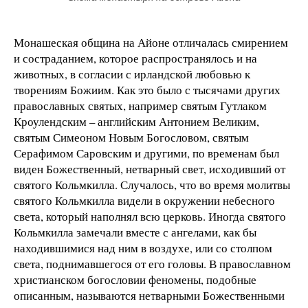
Монашеская община на Айоне отличалась смирением
и состраданием, которое распространялось и на
животных, в согласии с ирландской любовью к
творениям Божиим. Как это было с тысячами других
православных святых, например святым Гутлаком
Кроулендским – английским Антонием Великим,
святым Симеоном Новым Богословом, святым
Серафимом Саровским и другими, по временам был
виден Божественный, нетварный свет, исходивший от
святого Кольмкилла. Случалось, что во время молитвы
святого Кольмкилла видели в окружении небесного
света, который наполнял всю церковь. Иногда святого
Кольмкилла замечали вместе с ангелами, как бы
находившимися над ним в воздухе, или со столпом
света, поднимавшегося от его головы. В православном
христианском богословии феномены, подобные
описанным, называются нетварными Божественными