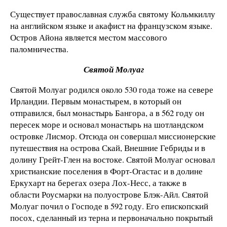
Существует православная служба святому Кольмкиллу
на английском языке и акафист на французском языке.
Остров Айона является местом массового
паломничества.
Святой Молуаг
Святой Молуаг родился около 530 года тоже на севере
Ирландии. Первым монастырем, в который он
отправился, был монастырь Бангора, а в 562 году он
пересек море и основал монастырь на шотландском
островке Лисмор. Отсюда он совершал миссионерские
путешествия на острова Скай, Внешние Гебриды и в
долину Грейт-Глен на востоке. Святой Молуаг основал
христианские поселения в Форт-Огастас и в долине
Еркухарт на берегах озера Лох-Несс, а также в
области Роусмарки на полуострове Блэк-Айл. Святой
Молуаг почил о Господе в 592 году. Его епископский
посох, сделанный из терна и первоначально покрытый