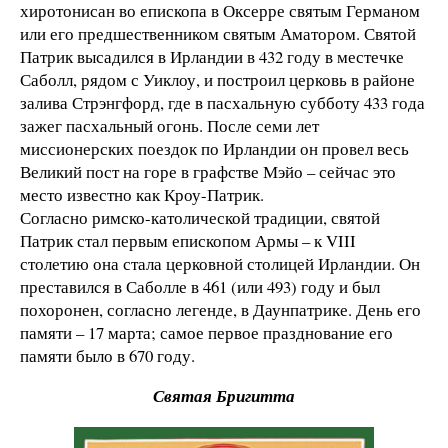
хиротонисан во епископа в Оксерре святым Германом
или его предшественником святым Аматором. Святой
Патрик высадился в Ирландии в 432 году в местечке
Саболл, рядом с Уиклоу, и построил церковь в районе
залива Стрэнгфорд, где в пасхальную субботу 433 года
зажег пасхальный огонь. После семи лет
миссионерских поездок по Ирландии он провел весь
Великий пост на горе в графстве Мэйо – сейчас это
место известно как Кроу-Патрик.
Согласно римско-католической традиции, святой
Патрик стал первым епископом Армы – к VIII
столетию она стала церковной столицей Ирландии. Он
преставился в Саболле в 461 (или 493) году и был
похоронен, согласно легенде, в Даунпатрике. День его
памяти – 17 марта; самое первое празднование его
памяти было в 670 году.
Святая Бригитта