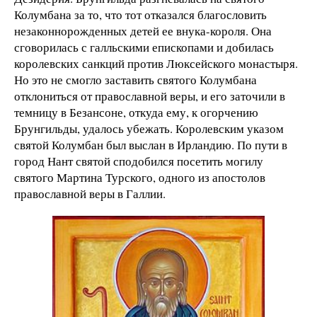
Колумбана за то, что тот отказался благословить
незаконнорожденных детей ее внука-короля. Она
сговорилась с галльскими епископами и добилась
королевских санкций против Люксейского монастыря.
Но это не смогло заставить святого Колумбана
отклониться от православной веры, и его заточили в
темницу в Безансоне, откуда ему, к огорчению
Брунгильды, удалось убежать. Королевским указом
святой Колумбан был выслан в Ирландию. По пути в
город Нант святой сподобился посетить могилу
святого Мартина Турского, одного из апостолов
православной веры в Галлии.