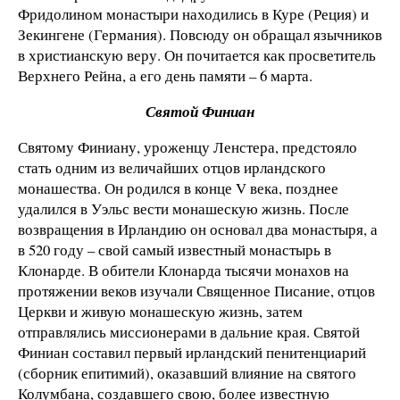
Фридолином монастыри находились в Куре (Реция) и
Зекингене (Германия). Повсюду он обращал язычников
в христианскую веру. Он почитается как просветитель
Верхнего Рейна, а его день памяти – 6 марта.
Святой Финиан
Святому Финиану, уроженцу Ленстера, предстояло
стать одним из величайших отцов ирландского
монашества. Он родился в конце V века, позднее
удалился в Уэльс вести монашескую жизнь. После
возвращения в Ирландию он основал два монастыря, а
в 520 году – свой самый известный монастырь в
Клонарде. В обители Клонарда тысячи монахов на
протяжении веков изучали Священное Писание, отцов
Церкви и живую монашескую жизнь, затем
отправлялись миссионерами в дальние края. Святой
Финиан составил первый ирландский пенитенциарий
(сборник епитимий), оказавший влияние на святого
Колумбана, создавшего свою, более известную