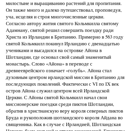
милостыне и выращиванию растений для пропитания.
Он также много и далеко путешествовал, проповедуя,
уча, исцеляя и строя многочисленные церкви.
Согласно автору жития святого Кольмкилла святому
Адамнану, святой решил совершить поездку ради
Христа из Ирландии в Британию. Примерно в 563 году
святой Кольмкилл покинул Ирландию с двенадцатью
учениками и высадился на островке Айона в
Шотландии, где основал свой самый знаменитый
монастырь. Слово «Айона» в переводе с
древнееврейского означает «голубь». Айона стал
духовным центром ирландской миссии в Британию для
последующих поколений. Фактически с VI по IX век
остров Айона служил центром всей Ирландской
Церкви. С Айоны святой Кольмкилл начал свои
миссионерские поездки среди пиктов Шотландии,
обратив в христианскую веру короля северных пиктов
Бруда и рукоположив шотландского короля Айдана во
священника. Как в случае с Ирландией, Шотландская
Церковь была сильной и строго монашеской. Епископы