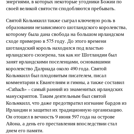
энергиями, в которых некоторые угодники Божии по
своей великой святости сподобляются пребывать.
Святой Кольмкилл также сыграл ключевую роль в
образовании независимого шотландского королевства,
которому была дана свобода на большом ирландском
сходе примерно в 575 году. До этого времени
шотландский король находился под властью
ирландского сюзерена, так как юг Шотландии был
занят ирландскими поселенцами, основавшими
королевство Далриада около 490 года. Святой
Кольмкилл был плодовитым писателем, писал
комментарии к Евангелиям и гимны, а также составил
«Cathach» – самый ранний из знаменитых ирландских
манускриптов. Таким деятельным был святой
Кольмкилл, что даже предотвратил изгнание бардов из
Ирландии и защитил их традиционную организацию.
Он отошел в вечность 9 июня 597 года на острове
Айона, а день его преставления впоследствии стал
днем его памяти.