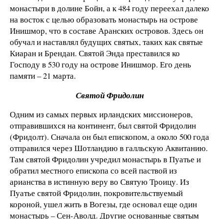
монастыри в долине Бойн, а к 484 году переехал далеко
на восток с целью образовать монастырь на острове
Инишмор, что в составе Аранских островов. Здесь он
обучал и наставлял будущих святых, таких как святые
Киаран и Брендан. Святой Энда преставился ко
Господу в 530 году на острове Инишмор. Его день
памяти – 21 марта.
Святой Фридолин
Одним из самых первых ирландских миссионеров,
отправившихся на континент, был святой Фридолин
(Фридолт). Сначала он был епископом, а около 500 года
отправился через Шотландию в галльскую Аквитанию.
Там святой Фридолин учредил монастырь в Пуатье и
обратил местного епископа со всей паствой из
арианства в истинную веру во Святую Троицу. Из
Пуатье святой Фридолин, покровительствуемый
короной, ушел жить в Вогезы, где основал еще один
монастырь – Сен-Аволд. Другие основанные святым