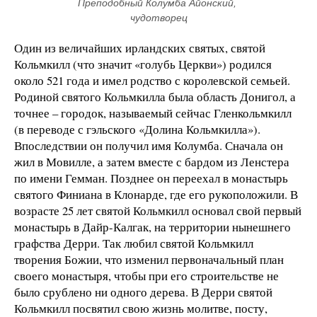
Преподобный Колумба Айонский, 
чудотворец
Один из величайших ирландских святых, святой
Кольмкилл (что значит «голубь Церкви») родился
около 521 года и имел родство с королевской семьей.
Родиной святого Кольмкилла была область Донигол, а
точнее – городок, называемый сейчас Гленкольмкилл
(в переводе с гэльского «Долина Кольмкилла»).
Впоследствии он получил имя Колумба. Сначала он
жил в Мовилле, а затем вместе с бардом из Ленстера
по имени Гемман. Позднее он переехал в монастырь
святого Финиана в Клонарде, где его рукоположили. В
возрасте 25 лет святой Кольмкилл основал свой первый
монастырь в Дайр-Калгак, на территории нынешнего
графства Дерри. Так любил святой Кольмкилл
творения Божии, что изменил первоначальный план
своего монастыря, чтобы при его строительстве не
было срублено ни одного дерева. В Дерри святой
Кольмкилл посвятил свою жизнь молитве, посту,