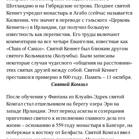
Шотландию и на Гибридские острова. Позднее святой
Кеннет учредил монастырь в Агабо (сейчас называется
Килкенни, что значит в переводе с гэльского «Церковь
Кеннета») в Ирландии, где получил большую
известность как переписчик. Его труды включают
комментарии на все четыре Евангелия, известные как
«Chain of Canice». Святой Кеннет был близким другом
святого Кольмкилла (Колумбы). Были записаны
некоторые случаи чудесного «общения на расстоянии»
этих святых друзей между собой. Святой Кеннет
преставился примерно в 600 году. Память – 11 октября.
Святой Комгал
После обучения у Финтана из Клуайн-Эдрек святой
Комгал стал отшельником на берегу озера Эрн на
западе Ирландии. Этот период аскезы и созерцания
приготовил святого к исполнению главного дела его
жизни – основанию в 559 году монастыря в Бангоре, на
побережье к востоку от Белфаста. Святой Комгал ввел