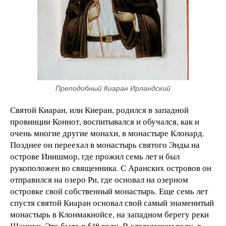
Преподобный Киаран Ирландский
Святой Киаран, или Киеран, родился в западной
провинции Коннот, воспитывался и обучался, как и
очень многие другие монахи, в монастыре Клонард.
Позднее он переехал в монастырь святого Энды на
острове Инишмор, где прожил семь лет и был
рукоположен во священника. С Аранских островов он
отправился на озеро Ри, где основал на озерном
островке свой собственный монастырь. Еще семь лет
спустя святой Киаран основал свой самый знаменитый
монастырь в Клонмакнойсе, на западном берегу реки
Шаннон. Это было в 548 году. В следующем году, в