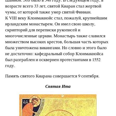
возрасте всего 33 лет, святой Киаран стал жертвой
чумы, от которой также умер святой Финиан.
К VIII веку Клонмакнойс стал, пожалуй, крупнейшим
ирландским монастырем. Он имел свою школу,
скрипторий для переписки рукописей и
многочисленные церкви. Монастырь также славился
множеством высоких крестов, большая часть которых
была уничтожена викингами. Но словно и этого было
не достаточно: кафедральный собор Клонмакнойса
был разграблен и осквернен протестантами в 1552
году.
Память святого Киарана совершается 9 сентября.
Святая Ита