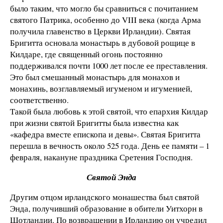
было таким, что могло бы сравниться с почитанием
святого Патрика, особенно до VIII века (когда Арма
получила главенство в Церкви Ирландии). Святая
Бригитта основала монастырь в дубовой рощице в
Килдаре, где священный огонь постоянно
поддерживался почти 1000 лет после ее преставления.
Это был смешанный монастырь для монахов и
монахинь, возглавляемый игуменом и игуменией,
соответственно.
Такой была любовь к этой святой, что епархия Килдар
при жизни святой Бригитты была известна как
«кафедра вместе епископа и девы». Святая Бригитта
перешла в вечность около 525 года. День ее памяти – 1
февраля, накануне праздника Сретения Господня.
Святой Энда
Другим отцом ирландского монашества был святой
Энда, получивший образование в обители Уитхорн в
Шотландии. По возвращении в Ирландию он учредил