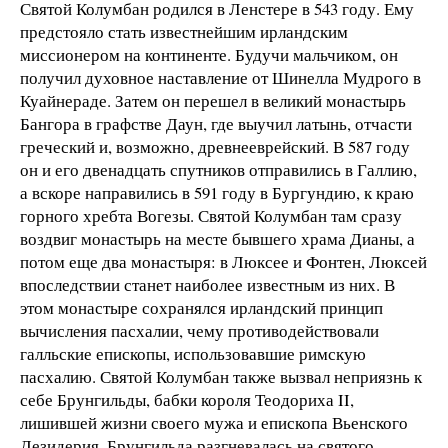
Святой Колумбан родился в Ленстере в 543 году. Ему
предстояло стать известнейшим ирландским
миссионером на континенте. Будучи мальчиком, он
получил духовное наставление от Шинелла Мудрого в
Куайнераде. Затем он перешел в великий монастырь
Бангора в графстве Даун, где выучил латынь, отчасти
греческий и, возможно, древнееврейский. В 587 году
он и его двенадцать спутников отправились в Галлию,
а вскоре направились в 591 году в Бургундию, к краю
горного хребта Вогезы. Святой Колумбан там сразу
воздвиг монастырь на месте бывшего храма Дианы, а
потом еще два монастыря: в Люксее и Фонтен, Люксей
впоследствии станет наиболее известным из них. В
этом монастыре сохранялся ирландский принцип
вычисления пасхалии, чему противодействовали
галльские епископы, использовавшие римскую
пасхалию. Святой Колумбан также вызвал неприязнь к
себе Брунгильды, бабки короля Теодориха II,
лишившей жизни своего мужа и епископа Вьенского
Дезидерия. Брунгильда разгневалась на святого