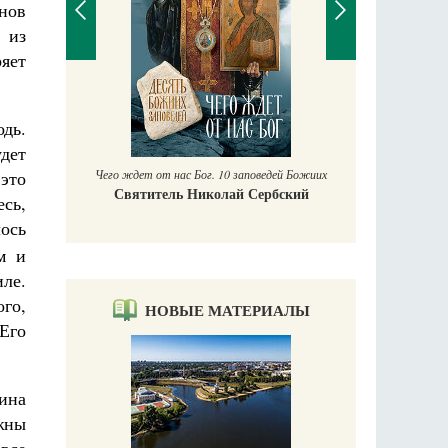
нов
 из
ряет
П
Е
одь.
аучись у
дет
Чего ждет от нас Бог. 10 заповедей Божиих
это
Святитель Николай Сербский
сь,
лось
м и
ле.
го,
НОВЫЕ МАТЕРИАЛЫ
 Его
яина
жны