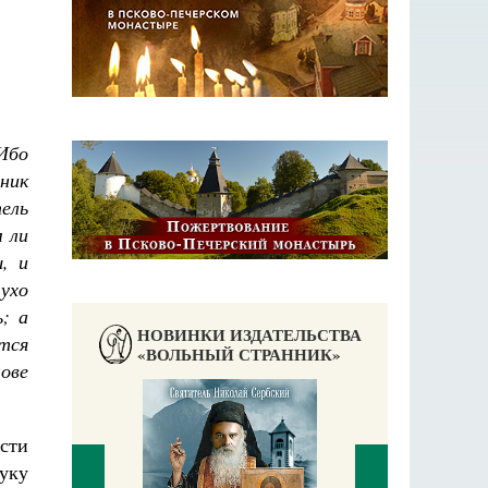
Ибо
еник
тель
м ли
, и
ухо
; а
НОВИНКИ ИЗДАТЕЛЬСТВА
ются
«ВОЛЬНЫЙ СТРАННИК»
лове
ости
уку