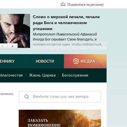
Подписаться на рассылку
Слово о мирской печали, печали
ради Бога и человеческом
утешении
Митрополит Лимасольский Афанасий
Иногда Бог скрывает Свою благодать, и
человек остается один, чтобы побороться,
претерпеть, чтобы явилась его сила, его
дерзновение перед Богом.
ЕННИКУ
НОВОСТИ
МЕДИА
благочестия
|
Жизнь Церкви
|
Богослужение
спечатать