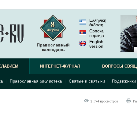
Ελληνική
έκδοση
Српска
верзиjа
English
Православный
version
календарь
СЛАВИЕМ
ИНТЕРНЕТ-ЖУРНАЛ
ВОПРОСЫ СВЯЩ
ка
|
Православная библиотека
|
Святые и святыни
|
Подвижники 
2 574 просмотров
Ра