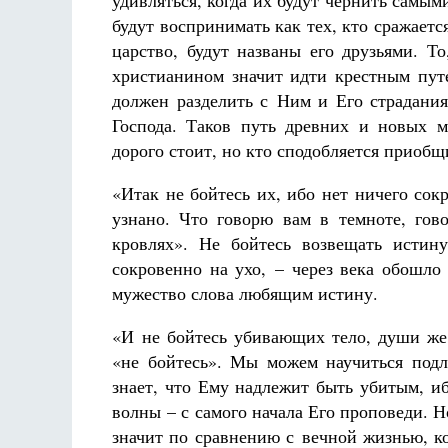
удивляться, когда их будут чернить самым
будут воспринимать как тех, кто сражает
царство, будут названы его друзьями. Т
христианином значит идти крестным путе
должен разделить с Ним и Его страдания
Господа. Таков путь древних и новых м
дорого стоит, но кто сподобляется приобщ
«Итак не бойтесь их, ибо нет ничего сок
узнано. Что говорю вам в темноте, гов
кровлях». Не бойтесь возвещать истин
сокровенно на ухо, – через века обошло
мужество слова любящим истину.
«И не бойтесь убивающих тело, души же 
«не бойтесь». Мы можем научиться подл
знает, что Ему надлежит быть убитым, и
волны – с самого начала Его проповеди. Н
значит по сравнению с вечной жизнью, к