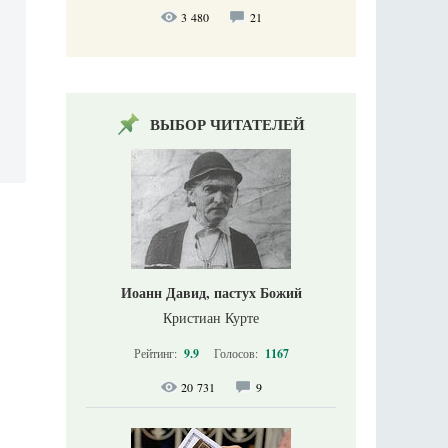
3 480
21
ВЫБОР ЧИТАТЕЛЕЙ
Иоанн Давид, пастух Божий
Кристиан Курте
Рейтинг:
9.9
Голосов:
1167
20 731
9