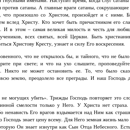
и гнусными именами. Наступит время, когда слуг сатаны
ся против сатаны. А главные враги сатаны, сокрушающие
о, что произошло со Христом, произойдет и с ними. Б
м вслед Христу. Кто хочет быть причастником его сла
. И в этом – самая великая милость и честь для любя
учеников, всех святых, всей Церкви. Быть христиани
иться Христову Кресту, узнает и силу Его воскресения.
ровенного, что не открылось бы, и тайного, что не был
орите при свете; и что на ухо слышите, проповедуйте
у. Никто не может остановить ее. То, что было сказ
 всю землю, преодолело все преграды. И наш Господь д
не могущих убить». Трижды Господь повторяет это сло
инной смелости только у Него. У Христа нет страха.
бо ненависть Его врагов вздымается над Ним как страш
о Господь знает цену всему. Для Него земная жизнь мало
оторую Он знает изнутри как Сын Отца Небесного. Есть