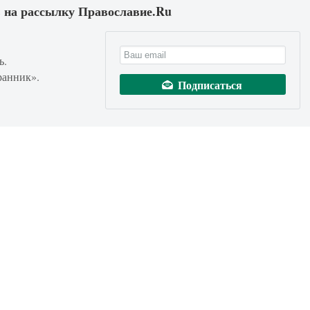
 на рассылку Православие.Ru
ь.
ранник».