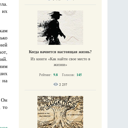
ела.
 их
укам
лько
ней
от,
Когда начнется настоящая жизнь?
ий.
Из книги «Как найти свое место в
жизни​»
аним
ших
Рейтинг:
9.8
Голосов:
145
с на
2 237
 Он
, то
нов