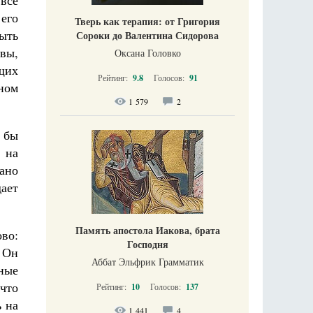
 все
 его
Тверь как терапия: от Григория
ыть
Сороки до Валентина Сидорова
вы,
Оксана Головко
щих
Рейтинг:
9.8
Голосов:
91
ном
1 579
2
о бы
 на
ано
ает
Память апостола Иакова, брата
во:
Господня
 Он
Аббат Эльфрик Грамматик
ные
 что
Рейтинг:
10
Голосов:
137
 на
1 441
4