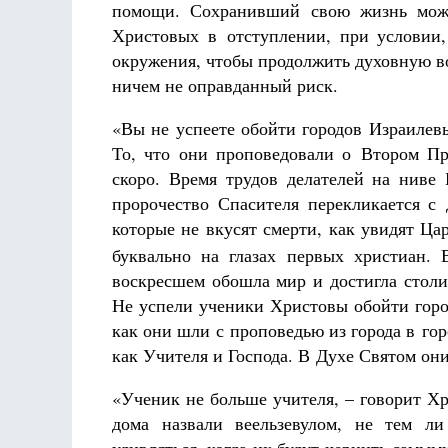
помощи. Сохранивший свою жизнь может
Христовых в отступлении, при условии
окружения, чтобы продолжить духовную во
ничем не оправданный риск.
«Вы не успеете обойти городов Израилев
То, что они проповедовали о Втором Пр
Разлуки не будет
Фредерика де Грааф
скоро. Время трудов делателей на ниве 
пророчество Спасителя перекликается с 
которые не вкусят смерти, как увидят Ц
буквально на глазах первых христиан.
воскресшем обошла мир и достигла столи
Не успели ученики Христовы обойти горо
как они шли с проповедью из города в го
как Учителя и Господа. В Духе Святом он
«Ученик не больше учителя, – говорит Хр
дома назвали веельзевулом, не тем 