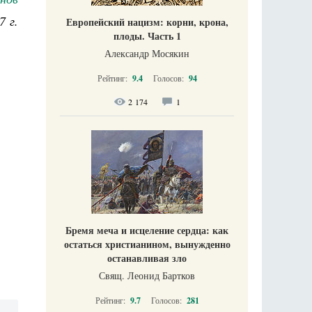
7 г.
Европейский нацизм: корни, крона,
плоды. Часть 1
Александр Мосякин
Рейтинг:
9.4
Голосов:
94
2 174
1
Бремя меча и исцеление сердца: как
остаться христианином, вынужденно
останавливая зло
Свящ. Леонид Бартков
Рейтинг:
9.7
Голосов:
281