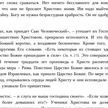
 снова сражаться. Нет ничего бесславного для вои
, что они не бросают Христово знамя. Им надо выйти
йну. Богу не нужна безрассудная храбрость. Он не одоб
ых, как приидет Сын Человеческий», – утешает их Госп
Великомученик Георгий Победоносец. Н
святого
ишествии Христовом, прекрасно исполнится. И это бу
Роман Котов
Божией коротко, а воздаяние бесконечно. Кроме того, 
Как найти своё место в жизни
Кирилл Мурышев
другими Его словами. «Есть некоторые из стоящих зде
арство Божие пришедшее в силе» (
). Это соверши
Лк. 9, 27
 В течение тридцати лет проповедь о Христе распято
цы мира – Рима. Поистине Царство Божие явилось в си
дов Израилевых, как пришло Царство Божие. По мере то
род, открывались сердца людей Христу и они исповедали
и узнавали Его пришествие.
истос, – и слуга не выше господина своего». «Если хоз
ли более домашних его?» Ученики Христовы не дол