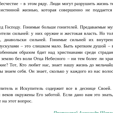
 бесчестие – в этом ряду. Люди могут разрушить жизнь т
истинной жизнью, которая совершенно не поддается
след Господу. Гонимые больше гонителей. Предаваемые м
ители сильней: у них оружие и жестокая власть. Но то
, диавольски сильней. Гонимые сильней их внутрен
ускулами – это слишком мало. Быть крепким душой – в
обенным образом бдит над христианами среди страдан
а землю без воли Отца Небесного – ни тем более ли хр
жие? Тот, Кто любит нас, знает нашу жизнь до мельчай
ы знаем себя. Он знает, сколько у каждого из нас воло
литель и Искупитель содержит все в деснице Своей.
и веков окружены Его заботой. Если дано нам это знать
е на этот вопрос.
Протоиерей Александр Шаргу