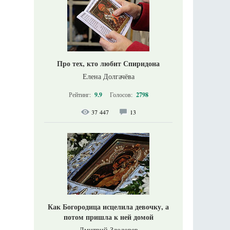
Про тех, кто любит Спиридона
Елена Долгачёва
Рейтинг:
9.9
Голосов:
2798
37 447
13
Как Богородица исцелила девочку, а
потом пришла к ней домой
Дмитрий Злодорев