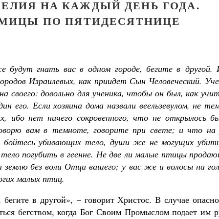
ЕЛИЯ НА КАЖДЫЙ ДЕНЬ ГОДА.
ЕДМИЦЫ ПО ПЯТИДЕСЯТНИЦЕ
е будут гнать вас в одном городе, бегите в другой. 
городов Израилевых, как приидет Сын Человеческий. Уч
на своего: довольно для ученика, чтобы он был, как учи
дин его. Если хозяина дома назвали веельзевулом, не те
х, ибо нет ничего сокровенного, что не открылось бы
оворю вам в темноте, говорите при свете; и что на 
е бойтесь убивающих тело, души же не могущих убить
 тело погубить в геенне. Не две ли малые птицы прода
а землю без воли Отца вашего; у вас же и волосы на го
огих малых птиц.
, бегите в другой», – говорит Христос. В случае опасн
ься бегством, когда Бог Своим Промыслом подает им р