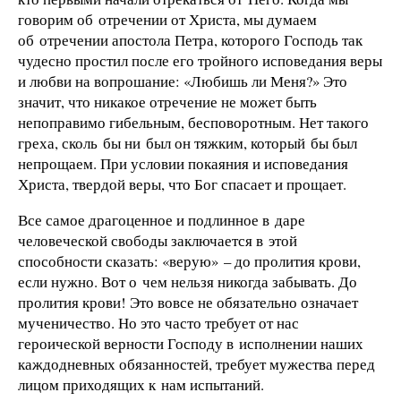
говорим об отречении от Христа, мы думаем
об отречении апостола Петра, которого Господь так
чудесно простил после его тройного исповедания веры
и любви на вопрошание: «Любишь ли Меня?» Это
значит, что никакое отречение не может быть
непоправимо гибельным, бесповоротным. Нет такого
греха, сколь бы ни был он тяжким, который бы был
непрощаем. При условии покаяния и исповедания
Христа, твердой веры, что Бог спасает и прощает.
Все самое драгоценное и подлинное в даре
человеческой свободы заключается в этой
способности сказать: «верую» – до пролития крови,
если нужно. Вот о чем нельзя никогда забывать. До
пролития крови! Это вовсе не обязательно означает
мученичество. Но это часто требует от нас
героической верности Господу в исполнении наших
каждодневных обязанностей, требует мужества перед
лицом приходящих к нам испытаний.