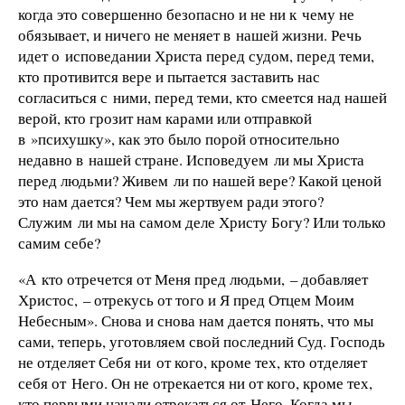
когда это совершенно безопасно и не ни к чему не
обязывает, и ничего не меняет в нашей жизни. Речь
идет о исповедании Христа перед судом, перед теми,
кто противится вере и пытается заставить нас
согласиться с ними, перед теми, кто смеется над нашей
верой, кто грозит нам карами или отправкой
в »психушку», как это было порой относительно
недавно в нашей стране. Исповедуем ли мы Христа
перед людьми? Живем ли по нашей вере? Какой ценой
это нам дается? Чем мы жертвуем ради этого?
Служим ли мы на самом деле Христу Богу? Или только
самим себе?
«А кто отречется от Меня пред людьми, – добавляет
Христос, – отрекусь от того и Я пред Отцем Моим
Небесным». Снова и снова нам дается понять, что мы
сами, теперь, уготовляем свой последний Суд. Господь
не отделяет Себя ни от кого, кроме тех, кто отделяет
себя от Него. Он не отрекается ни от кого, кроме тех,
кто первыми начали отрекаться от Него. Когда мы