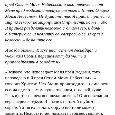
пред Отцем Моим Небесным; а кто отречется от
Меня пред людьми, отрекусь от того и Я пред Отцем
Моим Небесным. Не думайте, что Я пришел принести
мир на землю; не мир пришел Я принести, но меч, ибо
Я пришел разделить человека с отцом его, и дочь
с матерью ее, и невестку со свекровью ее. И враги
человеку – домашние его.
И когда окончил Иисус наставления двенадцати
ученикам Своим, перешел оттуда учить и
проповедывать в городах их.
«Всякого, кто исповедает Меня пред людьми, того
исповедаю и Я пред Отцем Моим Небесным», –
говорит Христос. Что бы ни происходило с нами, речь
всегда идет о самом существенном, о нашей душе.
Речь идет о нашем исповедании веры! О исповедании
веры перед людьми. И значит, не такой глубоко
скрытой от всех веры, которую никто не может
заметить. Недостаточно называть себя верующими,