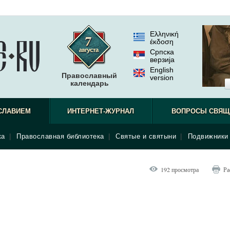
Ελληνική
έκδοση
Српска
верзиjа
English
Православный
version
календарь
СЛАВИЕМ
ИНТЕРНЕТ-ЖУРНАЛ
ВОПРОСЫ СВЯЩ
ка
|
Православная библиотека
|
Святые и святыни
|
Подвижники 
192 просмотра
Ра