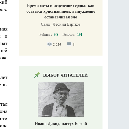
кий
Бремя меча и исцеление сердца: как
ов.
остаться христианином, вынужденно
останавливая зло
Свящ. Леонид Бартков
ная
Рейтинг:
9.8
Голосов:
191
к и
опыт
2 224
8
цей
акже
ВЫБОР ЧИТАТЕЛЕЙ
лет
ог.
тал
она
ости
Иоанн Давид, пастух Божий
дила