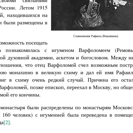
воими святынями
России. Летом 1915
ей, находившихся на
 и были размещены в
Схимонахиня Рафаила (Вишнякова)
озможность посещать
ка познакомилась с игуменом Варфоломеем (Ремовы
ой духовной академии, аскетом и богословом. Между н
отношения, что отец Варфоломей счел возможным постр
тнюю монахиню в великую схиму и дал ей имя Рафаил
риг в схиму очень редкий случай. Причина его остал
Варфоломей, позже епископ, переехал в Москву, но общ
мой его кончины.
о монастыря были распределены по монастырям Московс
о 160 человек) с игуменией была переведена в помеще
да
[2]
.