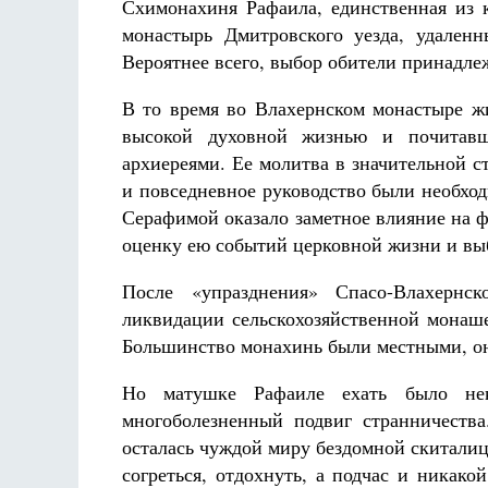
Схимонахиня Рафаила, единственная из 
монастырь Дмитровского уезда, удален
Вероятнее всего, выбор обители принадл
В то время во Влахернском монастыре жи
высокой духовной жизнью и почитавш
архиереями. Ее молитва в значительной 
и повседневное руководство были необхо
Серафимой оказало заметное влияние на 
оценку ею событий церковной жизни и вы
После «упразднения» Спасо-Влахернс
ликвидации сельскохозяйственной монаше
Большинство монахинь были местными, он
Но матушке Рафаиле ехать было не
многоболезненный подвиг странничеств
осталась чуждой миру бездомной скиталице
согреться, отдохнуть, а подчас и никак