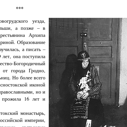
***
огрудского уезда,
ольши, а позже – в
рестьянина Архипа
ариной. Образование
аучилась, а писать –
9 лет, она поступила
ство-Богородичный
 от города Гродно,
ниц. Но более всего
асностокской иконой
православными, но и
 прожила 16 лет и
токский монастырь,
оссийской империи,