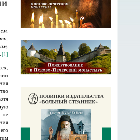
НИ
ем,
ти,
щам,
…
[1]
ех,
нии
ения
тво
НОВИНКИ ИЗДАТЕЛЬСТВА
отя
«ВОЛЬНЫЙ СТРАННИК»
ную
 не
ния
 его
тим