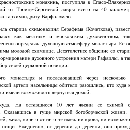
красностокских монахинь, поступила в Спасо-Влахернс
ный от Троице-Сергиевой лавры всего на 40 километр
ежал архимандриту Варфоломею.
ла старица схимонахиня Серафима (Кочеткова), извест
аяся как местным и московским духовенством, та
степени определяла духовную атмосферу монастыря. Ее 
димы молодой схимнице. Десятилетнее общение со стари
формирование духовного устроения матери Рафаилы, а т
бор своей церковной позиции.
кого монастыря и последовавшей через несколько 
ской артели насельницы обители разошлись, кто куда м
и имели возможность вернуться домой.
куда. На оставшиеся 10 лет жизни ее схимой с
а. Оказавшись в гуще мирской богоборческой жизни, 
й, жила, ничего от него не имея: ни крова, ни возможн
ой пищи. Ежедневно, от деревни до деревни, она прохо