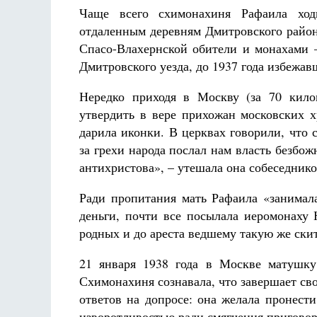
Чаще всего схимонахиня Рафаила ход
отдаленным деревням Дмитровского район
Спасо-Влахернской обители и монахами
Дмитровского уезда, до 1937 года избежа
Нередко приходя в Москву (за 70 кило
утвердить в вере прихожан московских х
дарила иконки. В церквах говорили, что 
за грехи народа послал нам власть безбож
антихристова», – утешала она собеседнико
Ради пропитания мать Рафаила «занимал
деньги, почти все посылала иеромонах
родных и до ареста ведшему такую же скит
21 января 1938 года в Москве матушку
Схимонахиня сознавала, что завершает св
ответов на допросе: она желала пронест
изворотливостью ради смягчения приговора