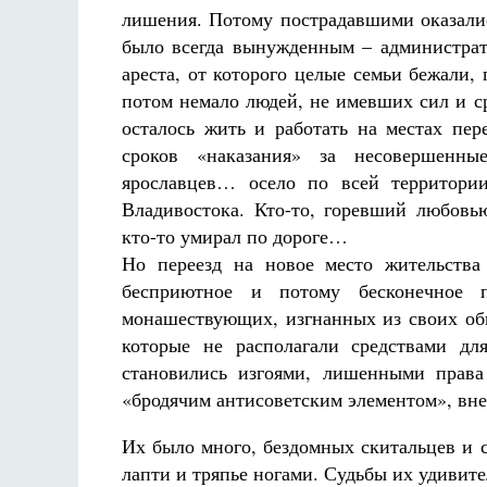
лишения. Потому пострадавшими оказалис
было всегда вынужденным – администрат
ареста, от которого целые семьи бежали,
потом немало людей, не имевших сил и с
осталось жить и работать на местах пер
сроков «наказания» за несовершенные
Разлуки не будет
ярославцев… осело по всей территории
Фредерика де Грааф
Владивостока. Кто-то, горевший любовь
кто-то умирал по дороге…
Но переезд на новое место жительства 
бесприютное и потому бесконечное п
монашествующих, изгнанных из своих оби
которые не располагали средствами дл
становились изгоями, лишенными права
«бродячим антисоветским элементом», в
Их было много, бездомных скитальцев и 
лапти и тряпье ногами. Судьбы их удивите