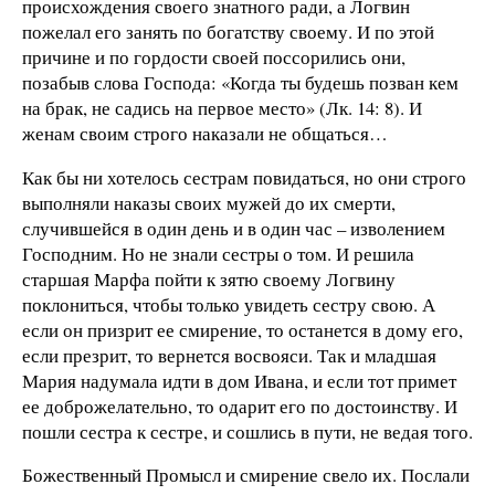
происхождения своего знатного ради, а Логвин
пожелал его занять по богатству своему. И по этой
причине и по гордости своей поссорились они,
позабыв слова Господа: «Когда ты будешь позван кем
на брак, не садись на первое место» (Лк. 14: 8). И
женам своим строго наказали не общаться…
Как бы ни хотелось сестрам повидаться, но они строго
выполняли наказы своих мужей до их смерти,
случившейся в один день и в один час – изволением
Господним. Но не знали сестры о том. И решила
старшая Марфа пойти к зятю своему Логвину
поклониться, чтобы только увидеть сестру свою. А
если он призрит ее смирение, то останется в дому его,
если презрит, то вернется восвояси. Так и младшая
Мария надумала идти в дом Ивана, и если тот примет
ее доброжелательно, то одарит его по достоинству. И
пошли сестра к сестре, и сошлись в пути, не ведая того.
Божественный Промысл и смирение свело их. Послали