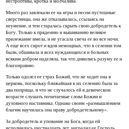
нестроптива, кротка и молчалива.
Много раз завлекали ее на игры и песни пустошные
сверстницы, она же отказывалась, ссылаясь на
неумение, и тем старалась скрыть свою добродетель к
Богу. Только к прядению и вышиванию великое
прилежание имела, и не угасала свеча ее во все ночи.
А еще всех сирот и вдов немощных, что в селении том
были, обшивала и всех нуждающихся и больных
всяким добром наделяла, так что дивились разуму ее и
благонравию.
Только одолел ее страх Божий, что не ходит она в
церковь, поскольку ближайшая к их селению была за
два поприща, и что не случалось ей в девическом
возрасте слушать почитаемые слова Божии и
духовного наставника. Однако своим «размышлением
благим научилась она нраву добродетельному».
За добродетель и упование на Бога, когда ей
исполнилось шестнадцать лет, наградил ее Господь