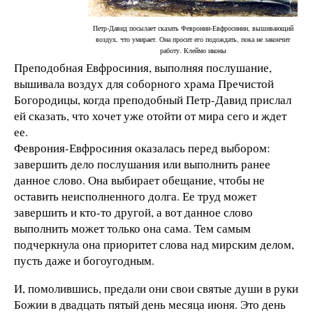
Петр-Давид посылает сказать Февронии-Евфросинии, вышивающий
воздух, что умирает. Она просит его подождать, пока не закончит
работу. Клеймо иконы
Преподобная Евфросиния, выполняя послушание,
вышивала воздух для соборного храма Пречистой
Богородицы, когда преподобный Петр-Давид прислал
ей сказать, что хочет уже отойти от мира сего и ждет
ее.
Феврония-Евфросиния оказалась перед выбором:
завершить дело послушания или выполнить ранее
данное слово. Она выбирает обещание, чтобы не
оставить неисполненного долга. Ее труд может
завершить и кто-то другой, а вот данное слово
выполнить может только она сама. Тем самым
подчеркнула она приоритет слова над мирским делом,
пусть даже и богоугодным.
И, помолившись, предали они свои святые души в руки
Божии в двадцать пятый день месяца июня. Это день