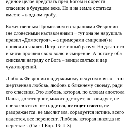
единое целое предстать пред Богом и обрести
спасение в будущем веке. Но и на земле остаться
вместе – в одном гробу.
Божественным Промыслом и стараниями Февронии
(не словесными наставлениями – тут она не нарушила
правил «Домостроя», – а примерами смирения) и
приводится князь Петр в истинный разум. Но для этого
и князь проявил свою волю и смирение. А потому оба
снискали награду от Бога – венцы святых и дар
чудотворений.
Любовь Февронии к одержимому недугом князю – это
жертвенная любовь, любовь к ближнему своему, ради
его спасения. Это любовь, которая, по словам апостола
Павла, долготерпит, милосердствует, не завидует, не
не ищет своего
превозносится, не гордится,
, не
раздражается, не мыслит зла, сорадуется истине, всего
надеется, все переносит. Любовь, которая никогда не
перестает. (См.: 1 Кор. 13: 4–8).