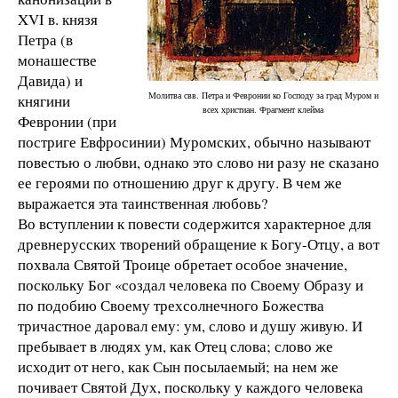
XVI в. князя
Петра (в
монашестве
Давида) и
Молитва свв. Петра и Февронии ко Господу за град Муром и
княгини
всех христиан. Фрагмент клейма
Февронии (при
постриге Евфросинии) Муромских, обычно называют
повестью о любви, однако это слово ни разу не сказано
ее героями по отношению друг к другу. В чем же
выражается эта таинственная любовь?
Во вступлении к повести содержится характерное для
древнерусских творений обращение к Богу-Отцу, а вот
похвала Святой Троице обретает особое значение,
поскольку Бог «создал человека по Своему Образу и
по подобию Своему трехсолнечного Божества
тричастное даровал ему: ум, слово и душу живую. И
пребывает в людях ум, как Отец слова; слово же
исходит от него, как Сын посылаемый; на нем же
почивает Святой Дух, поскольку у каждого человека