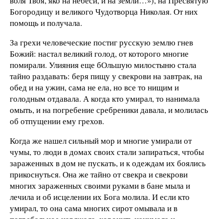
воля Твоя, яко на небеси, и на земли…»), на Пресвятую
Богородицу и великого Чудотворца Николая. От них
помощь и получала.
За грехи человеческие постиг русскую землю гнев
Божий: настал великий голод, от которого многие
помирали. Улияния еще бОльшую милостыню стала
тайно раздавать: беря пищу у свекрови на завтрак, на
обед и на ужин, сама не ела, но все то нищим и
голодным отдавала. А когда кто умирал, то нанимала
омыть, и на погребение сребреники давала, и молилась
об отпущении ему грехов.
Когда же нашел сильный мор и многие умирали от
чумы, то люди в домах своих стали запираться, чтобы
зараженных в дом не пускать, и к одеждам их боялись
прикоснуться. Она же тайно от свекра и свекрови
многих зараженных своими руками в бане мыла и
лечила и об исцелении их Бога молила. И если кто
умирал, то она сама многих сирот омывала и в