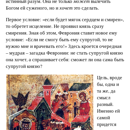
истинный разум. Она не только
может
вылечить
Богом ей суженого, но и
хочет
это сделать.
Первое условие: «если будет мягок сердцем и смирен»,
то обретет исцеление. Не проявил князь сразу
смирения. Зная об этом, Феврония ставит новое ему
условие: «Если не смогу быть ему супругой, то не
нужно мне и врачевать его!» Здесь кроется очередная
– мудрая – загадка Февронии: не стать супругой князю
она хочет, а спрашивает себя: сможет ли она сама быть
супругой князю?
Цель, вроде
бы, одна и
та же, да
смысл
разный.
Именно ей
самой
придется