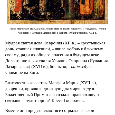
Икона Муромских святых князя Константина со чадами Михаилом и Феодором, Петра и
Февронии и Иулиании Лазаревской с житием Петра и Февронии. XVII в.
Мудрая святая дева Феврония (XII в.) – крестьянская
дочь, ставшая княгиней, – явила
любовь
к ближнему
своему, ради их общего спасения в будущем веке.
Долготерпеливая святая Улияния Осорьина (Иулиания
Лазаревская) (XVII в.), боярыня, –
надежду
и
упование на Бога.
Благочестивые сестры Марфа и Мария (XVII в.),
дворянки, проявили должную для мирян
веру
в
Божественный Промысл и создали православную
святыню – чудотворный Крест Господень.
Вместе они представляют все социальные слои