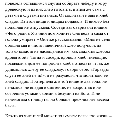
повелела оставшимся слугам собирать лебеду и кору
древесную и из них хлеб готовить, и этим же сама с
детьми и слугами питалась. От молитвы ее был и хлеб
сладок. Из этой пищи и нищим подавала. И никого без
подаяния не отпускала. Соседи выговаривали нищим:
«Чего ради в Ульянин дом ходите? Она ведь и сама от
голода умирает!» Они же рассказывали: «Многие села
обошли мы и чисто пшеничный хлеб получали, да
только всласть не насыщались им, как сладким хлебом
вдовы этой». Тогда и соседи, вдоволь хлеб имеющие,
посылали в дом ее попросить хлеба отведать, и так же
удивлялись хлебу ее сладкому, говоря себе: «Горазды
слуги ее хлеб печь!», и не разумели, что молитвою ее
хлеб сладок. Протерпела ж в той нищете два года, не
печалясь, не впадая в смятение, не возроптав и не
согрешив устами своими в безумии на Бога. И не
изнемогала от нищеты, но больше прежних лет весела
была.
Кто-то из читателей может подумать: разве это жизнь –