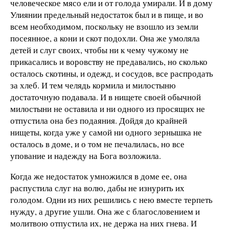
человеческое мясо ели и от голода умирали. И в дому
Улиянии предельный недостаток был и в пище, и во
всем необходимом, поскольку не взошло из земли
посеянное, а кони и скот подохли. Она же умоляла
детей и слуг своих, чтобы ни к чему чужому не
прикасались и воровству не предавались, но сколько
осталось скотины, и одежд, и сосудов, все распродать
за хлеб. И тем челядь кормила и милостыню
достаточную подавала. И в нищете своей обычной
милостыни не оставила и ни одного из просящих не
отпустила она без подаяния. Дойдя до крайней
нищеты, когда уже у самой ни одного зернышка не
осталось в доме, и о том не печалилась, но все
упование и надежду на Бога возложила.
Когда же недостаток умножился в доме ее, она
распустила слуг на волю, дабы не изнурить их
голодом. Одни из них решились с нею вместе терпеть
нужду, а другие ушли. Она же с благословением и
молитвою отпустила их, не держа на них гнева. И