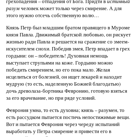
грехопадения – отпадения от Бога. Придти в
истинный
разум
человек может только через смирение. А для
этого нужно отсечь собственную волю…
Князь Петр был младшим братом правящего в Муроме
князя Павла. Движимый братской любовью, он рискует
жизнью ради Павла и решается на сражение со змеем-
искусителем снохи. Победив змея, Петр впадает в грех
гордыни: он – победитель! Духовная немощь
выступает струпьями на коже. Гордыню можно
победить смирением, но его пока мало. Желая
исцелиться от болезней, он ищет лекарей и находит
мудрую (то есть, наделенную Божией благодатью)
дочь древолаза-бортника Февронию, готовую взяться
за его врачевание, но при ряде условий.
Феврония умна, то есть духовна; князь – разумен, то
есть рассудком пытается постичь непостижимые вещи.
Вот и пытается Феврония через череду испытаний
выработать у Петра смирение и привести его в