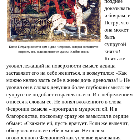
позднее
доказывать
и боярам, и
Петру, что
она может
быть
супругой
Князя Петра привозят в дом к деве Февронии, которая соглашается
князю!
исцелить его, если он станет ее мужем. Клеймо иконы
Князь же
уловил лежащий на поверхности смысл: девица
заставляет его на себе жениться, и возмутился: «Как
можно князю взять себе в жены дочь древолаза?!» Не
уловил он в словах девушки более глубокий смысл: не
супруге не подобает и врачевать его. И с небрежением
отнесся к словам ее. Не понял вложенного в слова
Февронии смысла – проиграл в мудрости ей. И в
благородстве, поскольку сразу же замыслил в сердце
обман: «Скажите ей, пусть врачует. Если же вылечит,
обязуюсь взять ее себе в жены». Нет в нем
оговоренного Февронией как условие врачевания