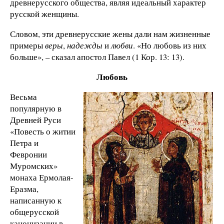
древнерусского общества, являя идеальный характер
русской женщины.
Словом, эти древнерусские жены дали нам жизненные
примеры
веры
,
надежды
и
любви
. «Но любовь из них
больше», – сказал апостол Павел (1 Кор. 13: 13).
Любовь
Весьма
популярную в
Древней Руси
«Повесть о житии
Петра и
Февронии
Муромских»
монаха Ермолая-
Еразма,
написанную к
общерусской
канонизации в