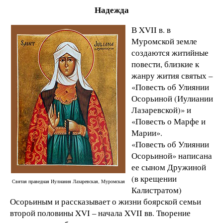
Надежда
В XVII в. в
Муромской земле
создаются житийные
повести, близкие к
жанру жи­тия святых –
«Повесть об Улиянии
Осорьиной (Иулиании
Лазаревской)» и
«Повесть о Марфе и
Марии».
«Повесть об Улиянии
Осорьиной» написана
ее сыном Дружиной
(в крещении
Святая праведная Иулиания Лазаревская, Муромская
Калистратом)
Осорьиным и рассказывает о жизни боярской семьи
второй половины XVI – начала XVII вв. Творение