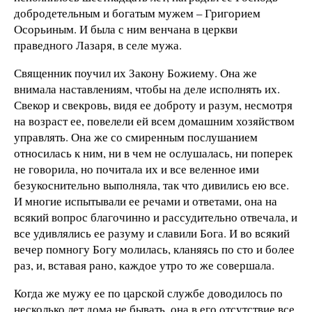
добродетельным и богатым мужем – Григорием
Осорьиным. И была с ним венчана в церкви
праведного Лазаря, в селе мужа.
Священник поучил их Закону Божиему. Она же
внимала наставлениям, чтобы на деле исполнять их.
Свекор и свекровь, видя ее доброту и разум, несмотря
на возраст ее, повелели ей всем домашним хозяйством
управлять. Она же со смиренным послушанием
относилась к ним, ни в чем не ослушалась, ни поперек
не говорила, но почитала их и все веленное ими
безукоснительно выполняла, так что дивились ею все.
И многие испытывали ее речами и ответами, она на
всякий вопрос благочинно и рассудительно отвечала, и
все удивлялись ее разуму и славили Бога. И во всякий
вечер помногу Богу молилась, кланяясь по сто и более
раз, и, вставая рано, каждое утро то же совершала.
Когда же мужу ее по царской службе доводилось по
несколько лет дома не бывать, она в его отсутствие все