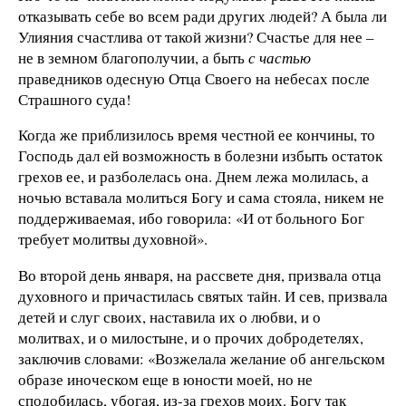
отказывать себе во всем ради других людей? А была ли
Улияния счастлива от такой жизни? Счастье для нее –
не в земном благополучии, а быть
с частью
праведников одесную Отца Своего на небесах после
Страшного суда!
Когда же приблизилось время честной ее кончины, то
Господь дал ей возможность в болезни избыть остаток
грехов ее, и разболелась она. Днем лежа молилась, а
ночью вставала молиться Богу и сама стояла, никем не
поддерживаемая, ибо говорила: «И от больного Бог
требует молитвы духовной».
Во второй день января, на рассвете дня, призвала отца
духовного и причастилась святых тайн. И сев, призвала
детей и слуг своих, наставила их о любви, и о
молитвах, и о милостыне, и о прочих добродетелях,
заключив словами: «Возжелала желание об ангельском
образе иноческом еще в юности моей, но не
сподобилась, убогая, из-за грехов моих. Богу так