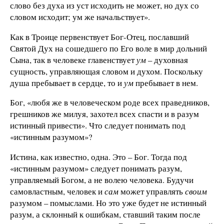
слово без духа из уст исходить не может, но дух со
словом исходит; ум же начальствует».
Как в Троице первенствует Бог-Отец, пославший
Святой Дух на сошедшего по Его воле в мир дольний
Сына, так в человеке главенствует
ум
– духовная
сущность, управляющая словом и духом. Поскольку
душа пребывает в сердце, то и
ум
пребывает в нем.
Бог, «любя же в человеческом роде всех праведников,
грешников же милуя, захотел всех спасти и в разум
истинный привести». Что следует понимать под
«истинным разумом»?
Истина, как известно, одна. Это – Бог. Тогда под
«истинным разумом» следует понимать разум,
управляемый Богом, а не волею человека. Будучи
самовластным, человек и
сам
может управлять
своим
разумом – помыслами. Но это уже будет не истинный
разум, а склонный к ошибкам, ставший таким после