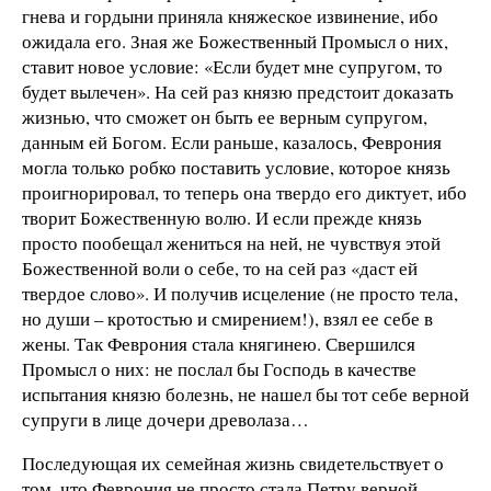
гнева и гордыни приняла княжеское извинение, ибо
ожидала его. Зная же Божественный Промысл о них,
ставит новое условие: «Если будет мне супругом, то
будет вылечен». На сей раз князю предстоит доказать
жизнью, что сможет он быть ее верным супругом,
данным ей Богом. Если раньше, казалось, Феврония
могла только робко поставить условие, которое князь
проигнорировал, то теперь она твердо его диктует, ибо
творит Божественную волю. И если прежде князь
просто пообещал жениться на ней, не чувствуя этой
Божественной воли о себе, то на сей раз «даст ей
твердое слово». И получив исцеление (не просто тела,
но души – кротостью и смирением!), взял ее себе в
жены. Так Феврония стала княгинею. Свершился
Промысл о них: не послал бы Господь в качестве
испытания князю болезнь, не нашел бы тот себе верной
супруги в лице дочери древолаза…
Последующая их семейная жизнь свидетельствует о
том, что Феврония не просто стала Петру верной