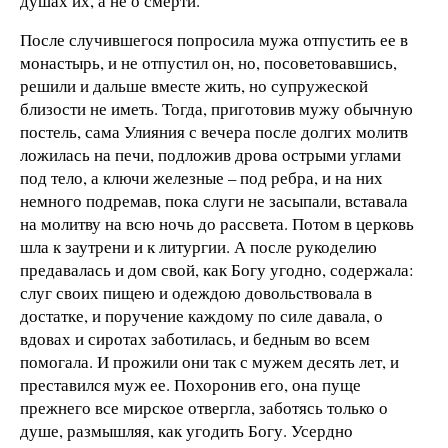
душах их, а не о смерти.
После случившегося попросила мужа отпустить ее в
монастырь, и не отпустил он, но, посоветовавшись,
решили и дальше вместе жить, но супружеской
близости не иметь. Тогда, приготовив мужу обычную
постель, сама Улияния с вечера после долгих молитв
ложилась на печи, подложив дрова острыми углами
под тело, а ключи железные – под ребра, и на них
немного подремав, пока слуги не засыпали, вставала
на молитву на всю ночь до рассвета. Потом в церковь
шла к заутрени и к литургии. А после рукоделию
предавалась и дом свой, как Богу угодно, содержала:
слуг своих пищею и одеждою довольствовала в
достатке, и поручение каждому по силе давала, о
вдовах и сиротах заботилась, и бедным во всем
помогала. И прожили они так с мужем десять лет, и
преставился муж ее. Похоронив его, она пуще
прежнего все мирское отвергла, заботясь только о
душе, размышляя, как угодить Богу. Усердно