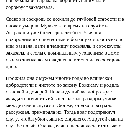
погребальное наряжала, хоронить нанимала и
сорокоуст заказывала.
Свекор и свекровь ее дожили до глубокой старости и в
иноках умерли. Муж ее в то время на службе в
Астрахани уже более трех лет был. Улияния
похоронила их с почестями и большую милостыню по
ним раздала, даже в темницу посылала, и сорокоусты
заказала, и столы с поминальным угощением в доме
своем ставила всем ежедневно в течение всех сорока
дней.
Прожила она с мужем многие годы во всяческой
добродетели и чистоте по закону Божиему и родила
сыновей и дочерей. Ненавидящий же добро враг
жаждал причинить ей вред, частые раздоры учиняя
меж детьми и слугами. Она же, здраво и разумно
рассуждая, примиряла их. Тогда враг подстрекнул
слугу, чтобы убил сына их старшего. А другой сын на
службе погиб. Она же, если и печалилась, то только о