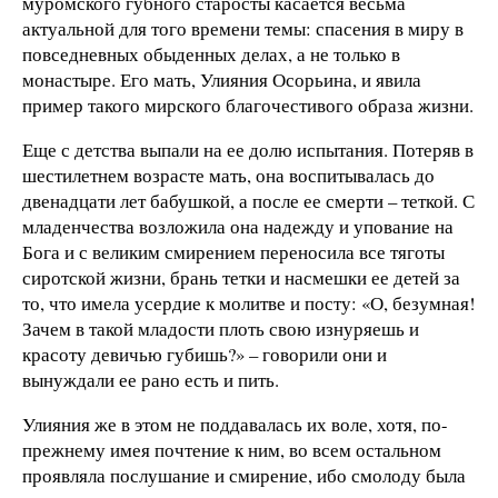
муромского губного старосты касается весьма
актуальной для того времени темы: спасения в миру в
повседневных обыденных делах, а не только в
монастыре. Его мать, Улияния Осорьина, и явила
пример такого мирского благочестивого образа жизни.
Еще с детства выпали на ее долю испытания. Потеряв в
шестилетнем возрасте мать, она воспитывалась до
двенадцати лет бабушкой, а после ее смерти – теткой. С
младенчества возложила она надежду и упование на
Бога и с великим смирением переносила все тяготы
сиротской жизни, брань тетки и насмешки ее детей за
то, что имела усердие к молитве и посту: «О, безумная!
Зачем в такой младости плоть свою изнуряешь и
красоту девичью губишь?» – говорили они и
вынуждали ее рано есть и пить.
Улияния же в этом не поддавалась их воле, хотя, по-
прежнему имея почтение к ним, во всем остальном
проявляла послушание и смирение, ибо смолоду была