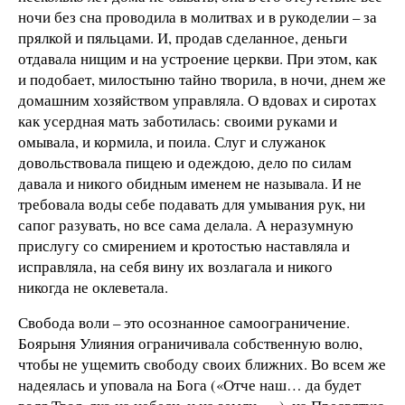
ночи без сна проводила в молитвах и в рукоделии – за
прялкой и пяльцами. И, продав сделанное, деньги
отдавала нищим и на устроение церкви. При этом, как
и подобает, милостыню тайно творила, в ночи, днем же
домашним хозяйством управляла. О вдовах и сиротах
как усердная мать заботилась: своими руками и
омывала, и кормила, и поила. Слуг и служанок
довольствовала пищею и одеждою, дело по силам
давала и никого обидным именем не называла. И не
требовала воды себе подавать для умывания рук, ни
сапог разувать, но все сама делала. А неразумную
прислугу со смирением и кротостью наставляла и
исправляла, на себя вину их возлагала и никого
никогда не оклеветала.
Свобода воли – это осознанное самоограничение.
Боярыня Улияния ограничивала собственную волю,
чтобы не ущемить свободу своих ближних. Во всем же
надеялась и уповала на Бога («Отче наш… да будет