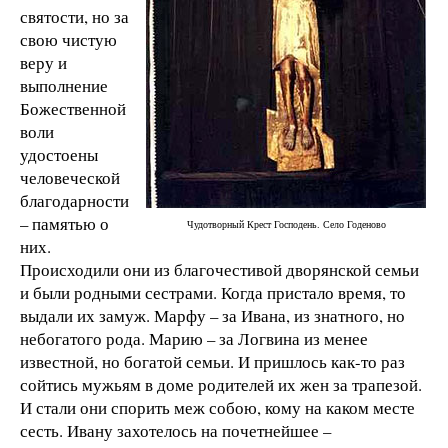
святости, но за
свою чистую
веру и
выполнение
Божественной
воли
удостоены
человеческой
благодарности
– памятью о
Чудотворный Крест Господень. Село Годеново
них.
Происходили они из благочестивой дворянской семьи
и были родными сестрами. Когда пристало время, то
выдали их замуж. Марфу – за Ивана, из знатного, но
небогатого рода. Марию – за Логвина из менее
известной, но богатой семьи. И пришлось как-то раз
сойтись мужьям в доме родителей их жен за трапезой.
И стали они спорить меж собою, кому на каком месте
сесть. Ивану захотелось на почетнейшее –