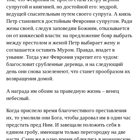
супругой и княгиней, но достойной его: мудрой,
ведущей спасительным путем своего супруга. А князь
Петр становится достойным Февронии супругом. Ради
жены своей, следуя заповедям Божиим, отказывается
он от княжеской власти: на предложение бояр выбрать
между престолом и женой Петр выбирает жену и
соглашается оставить Муром. Правда, впадет в
уныние. Тогда уже Феврония укрепит его чудом:
благословит срубленные деревца, и на следующий
день они снова зазеленеют, что станет прообразом их
возвращения домой.
А награда им обоим за праведную жизнь – венец
небесный.
Когда приспело время благочестивого преставления
их, то умолили они Бога, чтобы даровал им в один час
предстать пред Ним. И завещали положить себя в
едином гробу, имеющем только перегородку на две
части. Сами же в одно время облеклись в монашеские