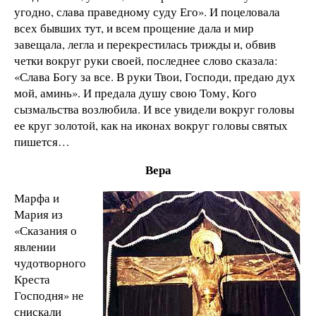
угодно, слава праведному суду Его». И поцеловала
всех бывших тут, и всем прощение дала и мир
завещала, легла и перекрестилась трижды и, обвив
четки вокруг руки своей, последнее слово сказала:
«Слава Богу за все. В руки Твои, Господи, предаю дух
мой, аминь». И предала душу свою Тому, Кого
сызмальства возлюбила. И все увидели вокруг головы
ее круг золотой, как на иконах вокруг головы святых
пишется…
Вера
Марфа и
Мария из
«Сказания о
явлении
чудотворного
Креста
Господня» не
снискали