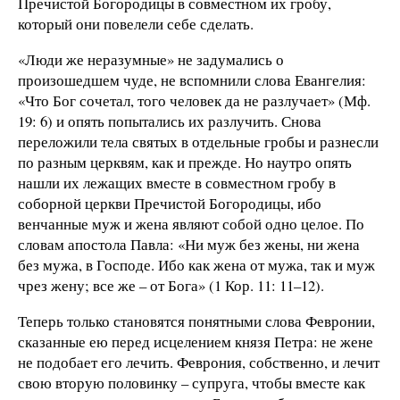
Пречистой Богородицы в совместном их гробу,
который они повелели себе сделать.
«Люди же неразумные» не задумались о
произошедшем чуде, не вспомнили слова Евангелия:
«Что Бог сочетал, того человек да не разлучает» (Мф.
19: 6) и опять попытались их разлучить. Снова
переложили тела святых в отдельные гробы и разнесли
по разным церквям, как и прежде. Но наутро опять
нашли их лежащих вместе в совместном гробу в
соборной церкви Пречистой Богородицы, ибо
венчанные муж и жена являют собой одно целое. По
словам апостола Павла: «Ни муж без жены, ни жена
без мужа, в Господе. Ибо как жена от мужа, так и муж
чрез жену; все же – от Бога» (1 Кор. 11: 11–12).
Теперь только становятся понятными слова Февронии,
сказанные ею перед исцелением князя Петра: не жене
не подобает его лечить. Феврония, собственно, и лечит
свою вторую половинку – супруга, чтобы вместе как