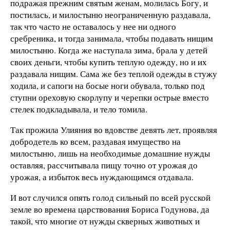
подражая прежним святым женам, молилась Богу, и
постилась, и милостыню неограниченную раздавала,
так что часто не оставалось у нее ни одного
сребреника, и тогда занимала, чтобы подавать нищим
милостыню. Когда же наступала зима, брала у детей
своих деньги, чтобы купить теплую одежду, но и их
раздавала нищим. Сама же без теплой одежды в стужу
ходила, и сапоги на босые ноги обувала, только под
ступни ореховую скорлупу и черепки острые вместо
стелек подкладывала, и тело томила.
Так прожила Улияния во вдовстве девять лет, проявляя
добродетель ко всем, раздавая имущество на
милостыню, лишь на необходимые домашние нужды
оставляя, рассчитывала пищу точно от урожая до
урожая, а избыток весь нуждающимся отдавала.
И вот случился опять голод сильный по всей русской
земле во времена царствования Бориса Годунова, да
такой, что многие от нужды скверных животных и