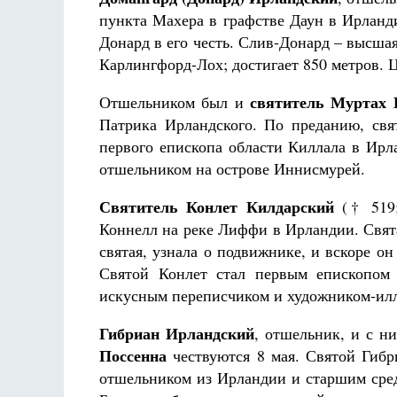
пункта Махера в графстве Даун в Ирланд
Донард в его честь. Слив-Донард – высшая
Карлингфорд-Лох; достигает 850 метров. Ц
святитель Муртах 
Отшельником был и
Патрика Ирландского. По преданию, св
первого епископа области Киллала в Ирл
отшельником на острове Иннисмурей.
Святитель Конлет Килдарский
(† 519;
Коннелл на реке Лиффи в Ирландии. Свята
святая, узнала о подвижнике, и вскоре о
Святой Конлет стал первым епископом 
искусным переписчиком и художником-ил
Гибриан Ирландский
, отшельник, и с н
Поссенна
чествуются 8 мая. Святой Гибр
отшельником из Ирландии и старшим среди