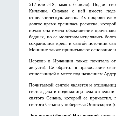
517 или 518; память 6 июля). Подвиг св
Килливи. Сначала с ней вместе подв
отшельническую жизнь. Их покровителям
долгое время хранилась расческа, которо
ночам она имела обыкновение прочитыва
бедных, по ее молитвам исцелялись боле
сохранились крест и святой источник св
Монинне также приписывают основание н
Церковь в Ирландии также почитала 
августа). Ее обратил в православие св
отшельницей в месте под названием Ардтр
Почитаемой святой является и отшельни
святая дева и подвижница вела отшельни
святого Сенана, который ее причастил, 
святого Сенана у побережья Эннискорти (
Домангард (Донард) Ирландский
, отшель