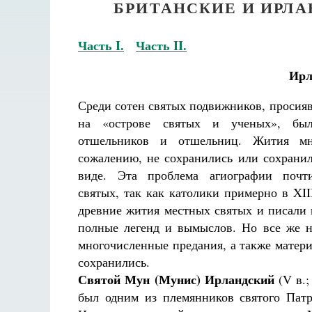
БРИТАНСКИЕ И ИРЛА
Часть I.
Часть II.
Ирл
Среди сотен святых подвижников, просия
на «острове святых и ученых», бы
отшельников и отшельниц. Жития м
сожалению, не сохранились или сохрани
виде. Эта проблема агиографии почт
святых, так как католики примерно в XII
древние жития местных святых и писали 
полные легенд и вымыслов. Но все же 
многочисленные предания, а также матер
сохранились.
Святой Мун (Мунис) Ирландский
(V в.;
был одним из племянников святого Патр