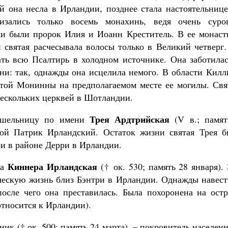
ой она несла в Ирландии, позднее стала настоятельниц
изались только восемь монахинь, ведя очень суро
и были пророк Илия и Иоанн Креститель. В ее монаст
й святая расчесывала волосы только в Великий четверг
ть всю Псалтирь в холодном источнике. Она заботилас
зни: так, однажды она исцелила немого. В области Кил
ятой Монинны на предполагаемом месте ее могилы. Свя
ескольких церквей в Шотландии.
Трея Ардтрийская
отшельницу по имени
(V в.; памят
ятой Патрик Ирландский. Остаток жизни святая Трея б
и в районе Дерри в Ирландии.
Киннера Ирландская
ца
(† ок. 530; память 28 января).
ческую жизнь близ Бэнтри в Ирландии. Однажды навест
после чего она преставилась. Была похоронена на остр
относится к Ирландии).
ник († ок. 500; память 24 марта), – покровитель населен