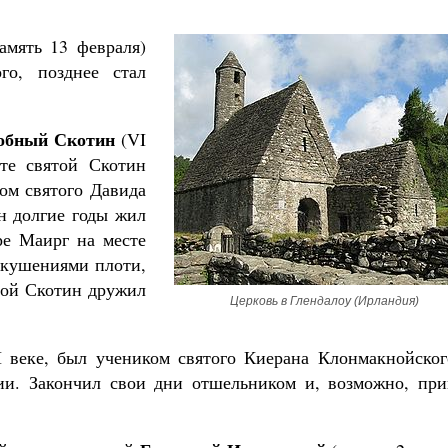
амять 13 февраля)
го, позднее стал
обный Скотин
(VI
сте святой Скотин
ом святого Давида
н долгие годы жил
ре Маирг на месте
скушениями плоти,
той Скотин дружил
Церковь в Глендалоу (Ирландия)
 веке, был учеником святого Киерана Клонмакнойског
ии. Закончил свои дни отшельником и, возможно, при