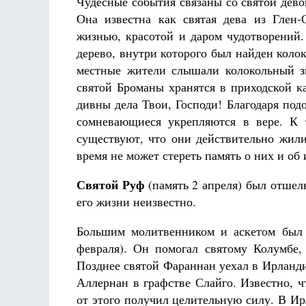
Чудесные события связаны со святой дев
Она известна как святая дева из Глен
жизнью, красотой и даром чудотворений.
дерево, внутри которого был найден колок
местные жители слышали колокольный зв
святой Броманы хранятся в приходской к
дивны дела Твои, Господи! Благодаря по
сомневающиеся укрепляются в вере. К 
существуют, что они действительно жили
время не может стереть память о них и об
Святой Руф
(память 2 апреля) был отшел
его жизни неизвестно.
Большим молитвенником и аскетом бы
февраля). Он помогал святому Колумбе,
Позднее святой Фараннан уехал в Ирланд
Аллернан в графстве Слайго. Известно, 
от этого получил целительную силу. В Ир