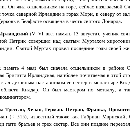
ии. Он жил отшельником на горе, сейчас называемой Сл
 точка северной Ирландии в горах Морн, к северу от за
ерковь в Белфасте освящена в честь святого Донарда.
Ирландский
(V–VI вв.; память 13 августа), ученик свя
ятой Патрик совершил над святым Муртахом хиротони
андии. Святой Муртах провел последние годы своей жи
 память 4 мая) был сначала отшельником в районе О
я Бригитта Ирландская, наиболее почитаемая в этой ст
н стал духовным наставником ее сестер в монастыре Кил
области Килдар. Он был мастером по металлу, а та
люминатором.
Трессан, Хелан, Герман, Петран, Франка, Промпти
им
иан († 515), известный также как Гибриан Марнский, 
 пяти братьев и трех сестер. Все они позднее перееха