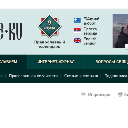
Ελληνική
έκδοση
Српска
верзиjа
English
Православный
version
календарь
СЛАВИЕМ
ИНТЕРНЕТ-ЖУРНАЛ
ВОПРОСЫ СВЯЩ
ка
|
Православная библиотека
|
Святые и святыни
|
Подвижники 
358 просмотров
Ра