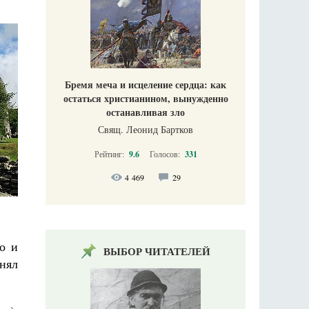
Бремя меча и исцеление сердца: как
остаться христианином, вынужденно
останавливая зло
Свящ. Леонид Бартков
Рейтинг:
9.6
Голосов:
331
4 469
29
о и
ВЫБОР ЧИТАТЕЛЕЙ
нял