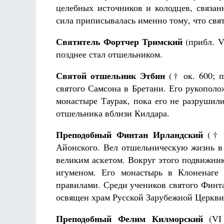
целебных источников и колодцев, связан
сила приписывалась именно тому, что свя
Святитель Фортчер Тримский
(прибл. V
позднее стал отшельником.
Святой отшельник Этбин
(† ок. 600; п
святого Самсона в Бретани. Его рукополо
монастыре Таурак, пока его не разрушил
отшельника вблизи Килдара.
Преподобный Финтан Ирландский
(† 6
Айонского. Вел отшельническую жизнь в
великим аскетом. Вокруг этого подвижник
игуменом. Его монастырь в Клоненаге 
правилами. Среди учеников святого Фин
освящен храм Русской Зарубежной Церкви 
Преподобный Фелим Килморский
(VI 