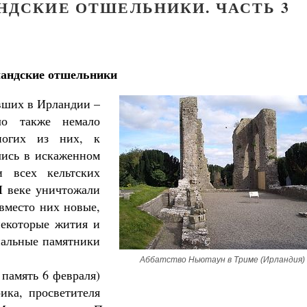
НДСКИЕ ОТШЕЛЬНИКИ. ЧАСТЬ 3
андские отшельники
вших в Ирландии –
ло также немало
ногих из них, к
лись в искаженном
и всех кельтских
I веке уничтожали
вместо них новые,
некоторые жития и
иальные памятники
Аббатство Ньютаун в Триме (Ирландия)
 память 6 февраля)
ика, просветителя