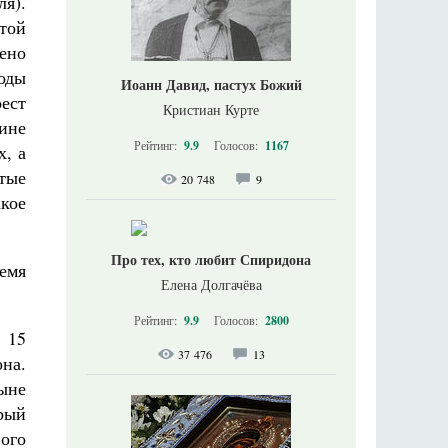
ля).
той
ено
годы
Иоанн Давид, пастух Божий
ест
Кристиан Курте
ине
Рейтинг:
9.9
Голосов:
1167
х, а
тые
20 748
9
акое
Про тех, кто любит Спиридона
ремя
Елена Долгачёва
Рейтинг:
9.9
Голосов:
2800
 15
37 476
13
на.
ыне
орый
ного