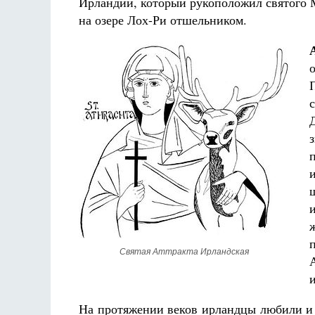
Ирландии, который рукоположил святого 
на озере Лох-Ри отшельником.
Разлуки не будет
Фредерика де Грааф
Святая Аттракта Ирландская
На протяжении веков ирландцы любили и