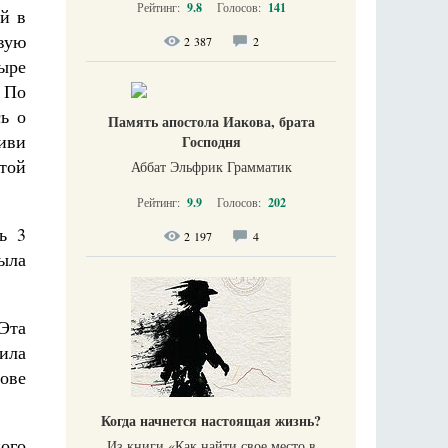
Рейтинг:
9.8
Голосов:
141
ей в
вую
2 387
2
ыре
. По
ь о
Память апостола Иакова, брата
ливи
Господня
той
Аббат Эльфрик Грамматик
Рейтинг:
9.9
Голосов:
202
ь 3
2 197
4
ыла
 Эта
ила
ове
Когда начнется настоящая жизнь?
ного
Из книги «Как найти свое место в