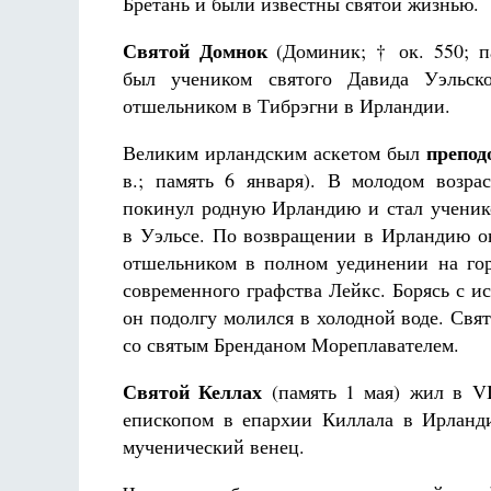
Бретань и были известны святой жизнью.
Святой Домнок
(Доминик; † ок. 550; п
был учеником святого Давида Уэльско
отшельником в Тибрэгни в Ирландии.
препод
Великим ирландским аскетом был
в.; память 6 января). В молодом возра
покинул родную Ирландию и стал ученик
в Уэльсе. По возвращении в Ирландию о
отшельником в полном уединении на го
современного графства Лейкс. Борясь с и
он подолгу молился в холодной воде. Свя
со святым Бренданом Мореплавателем.
Святой Келлах
(память 1 мая) жил в VI
епископом в епархии Киллала в Ирланд
мученический венец.