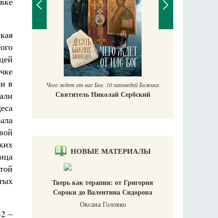
овке
кая
того
П
Е
цей
аучись у
ечке
ли в
Чего ждет от нас Бог. 10 заповедей Божиих
Святитель Николай Сербский
али
еса
ыла
вой
ских
НОВЫЕ МАТЕРИАЛЫ
ица
той
тых
Тверь как терапия: от Григория
Сороки до Валентина Сидорова
Оксана Головко
32 –