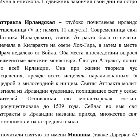
Муна в епископа. Подвижник закончил свои дни на остр
Аттракта Ирландская
– глубоко почитаемая ирландс
отшельница (V в.; память 11 августа). Современница свя
Патрика Ирландского, святая Аттракта была отшельни
Великомученик Георгий Победоносец. Н
сначала в Киларахте на озере Лох-Гара, а затем в мест
святого
Роман Котов
Драм недалеко от Бойла. Оба места впоследствии вырос
Как найти своё место в жизни
знаменитые женские монастыри. Святую Аттракту почит
Кирилл Мурышев
по всей Ирландии. Она при жизни творила чуд
исцеления, прежде всего исцеляла парализованных; б
щедрой и милосердной к нищим. Святая Аттракта молит
изгнала из Ирландии чудовище, похищавшее скот у сель
жителей. Основанная ею монастырская гостин
просуществовала до 1539 года. Сейчас во имя свя
Аттракты в Ирландии названы приход, множество свя
источников и одна средняя школа.
Монинна
 почитали святую по имени
(также Дарерка; 4