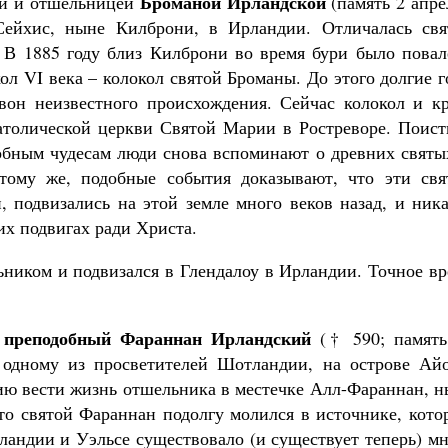
Броманой Ирландской
ой и отшельницей
(память 2 апре
-Сейхис, ныне Килброни, в Ирландии. Отличалась свя
 В 1885 году близ Килброни во время бури было повал
ол VI века – колокол святой Броманы. До этого долгие 
он неизвестного происхождения. Сейчас колокол и кр
атолической церкви Святой Марии в Ростреворе. Поист
добным чудесам люди снова вспоминают о древних святы
тому же, подобные события доказывают, что эти свя
, подвизались на этой земле много веков назад, и ник
 их подвигах ради Христа.
ьником и подвизался в Глендалоу в Ирландии. Точное в
преподобный Фараннан Ирландский
л
(† 590; память
 одному из просветителей Шотландии, на острове Айо
ию вести жизнь отшельника в местечке Алл-Фараннан, н
что святой Фараннан подолгу молился в источнике, кот
ландии и Уэльсе существовало (и существует теперь) м