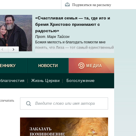
Подписаться на рассылку
«Счастливая семья — та, где иго и
бремя Христово принимают с
радостью»
Прот. Марк Тайсон
Божия милость и благодать помогли мне
понять, что Лиза — тот самый единственный
человек, с которым я должен быть вместе.
ЕННИКУ
НОВОСТИ
МЕДИА
благочестия
|
Жизнь Церкви
|
Богослужение
спечатать