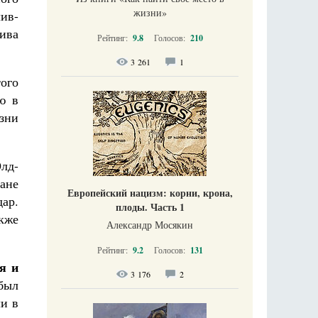
жизни​»
ив-
лива
Рейтинг:
9.8
Голосов:
210
3 261
1
того
ю в
зни
лд-
ране
Европейский нацизм: корни, крона,
дар.
плоды. Часть 1
кже
Александр Мосякин
Рейтинг:
9.2
Голосов:
131
я и
3 176
2
был
ли в