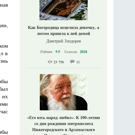
ная
дии,
Как Богородица исцелила девочку, а
потом пришла к ней домой
Дмитрий Злодорев
ком
Рейтинг:
9.9
Голосов:
2018
ил в
знь
23 756
11
мбы
был
л их
ими
йчас
«Его весь народ любил». К 100-летию
со дня рождения митрополита
Нижегородского и Арзамасского
мбы