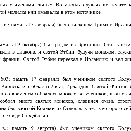
ных с именами святых. Во многих случаях их целитель
той молился или омывался в этом источнике.
I в.; память 17 февраля) был епископом Трима в Ирлан
амять 19 октября) был родом из Британии. Стал учени
жили в диакона, и святой Этбин, будучи монахом, служ
и франки. Святой Этбин переехал в Ирландию и вел жи
03; память 17 февраля) был учеником святого Колу
 Клоненаге в области Ликс, Ирландия. Святой Финтан 
а со временем собралось множество учеников, и он ста
собрал много святых монахов, славился очень строг
святой Колман
тана был
из Огавала, в честь которого се
в городе Страдбалли.
в.; память 9 августа) был учеником святого Колу