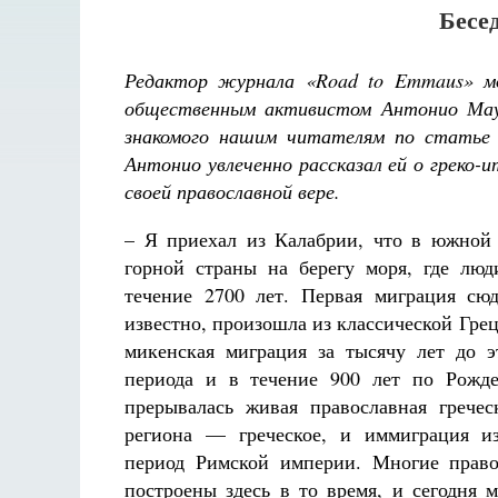
Бесе
Редактор журнала «Road to Emmaus» мо
общественным активистом Антонио Маур
знакомого нашим читателям по стать
Антонио увлеченно рассказал ей о греко-и
своей православной вере.
– Я приехал из Калабрии, что в южной
горной страны на берегу моря, где люд
течение 2700 лет. Первая миграция сю
известно, произошла из классической Грец
микенская миграция за тысячу лет до э
периода и в течение 900 лет по Рожде
прерывалась живая православная гречес
региона — греческое, и иммиграция и
период Римской империи. Многие прав
построены здесь в то время, и сегодня 