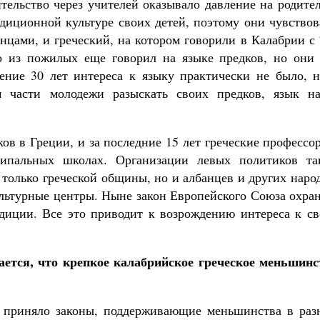
тельство через учителей оказывало давление на родите
адиционной культуре своих детей, поэтому они чувство
янцами, и греческий, на котором говорили в Калабрии с
то из пожилых еще говорил на языке предков, но они 
ение 30 лет интереса к языку практически не было, н
 части молодежи разыскать своих предков, язык на
ов в Греции, и за последние 15 лет греческие профессо
ипальных школах. Организации левых политиков та
только греческой общины, но и албанцев и других наро
ультурные центры. Ныне закон Европейского Союза охра
диции. Все это приводит к возрождению интереса к св
ается, что крепкое калабрийское греческое меньшинс
во приняло законы, поддерживающие меньшинства в раз