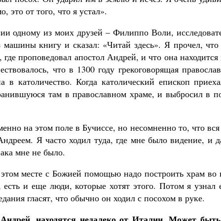
, это от того, что я устал».
ении одному из моих друзей – Филиппо Воли, исследова
з машины книгу и сказал: «Читай здесь». Я прочел, что
 где проповедовал апостол Андрей, и что она находится
ествовалось, что в 1300 году грекоговорящая правосла
 в католичество. Когда католический епископ приеха
хранившуюся там в православном храме, и выбросил в п
енно на этом поле в Бучиссе, но несомненно то, что вся
Андреем. Я часто ходил туда, где мне было видение, и 
ака мне не было.
а этом месте с Божией помощью надо построить храм во
, есть и еще люди, которые хотят этого. Потом я узнал
дания гласят, что обычно он ходил с посохом в руке.
 Андрей, находятся недалеко от Италии. Может быть