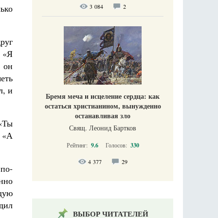
ько
3 084
2
друг
: «Я
 он
еть
л, и
Бремя меча и исцеление сердца: как
остаться христианином, вынужденно
останавливая зло
 «Ты
Свящ. Леонид Бартков
– «А
Рейтинг:
9.6
Голосов:
330
4 377
29
по-
енно
щую
дил
ВЫБОР ЧИТАТЕЛЕЙ