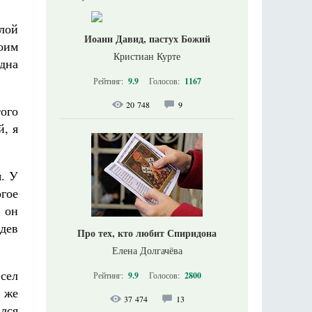
елой
Иоанн Давид, пастух Божий
моим
Кристиан Курте
удна
Рейтинг:
9.9
Голосов:
1167
20 748
9
ого
й, я
я. У
гое
т он
идев
Про тех, кто любит Спиридона
Елена Долгачёва
 сел
Рейтинг:
9.9
Голосов:
2800
о же
37 474
13
ился