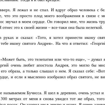
вверх. Я лежал и не спал. И вдруг образ человека с б
бе, что это просто плод моего воображения в связи с 
ос звучал в моем сердце. Он говорил мне, что жизнь тр
Я отнес это к своей жизни – все-таки она была нелегкой.
 руках и сказал: «Тото, я хотел принести икону свят
тебе икону святого Андрея». На что я ответил: «Георги
 «Может быть, это телепатия или что-то еще», – думал 
оргий очень любит апостола Андрея, это могло бы мно
его образа, а только слышал о нем. Я сказал себе: «Во
рдце, и если я мысленно изобразил образ святого, не в
те называемом Бучисса. Я шел в деревню, очень устал и
 300 метрах от меня я снова увидел тот же образ, тог
 был посох. Он ударил им в землю и исчез. Я очень удив