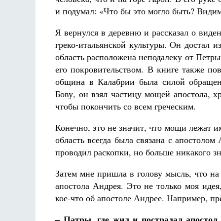
и подумал: «Что бы это могло быть? Видимо
Я вернулся в деревню и рассказал о вид
греко-итальянской культуры. Он достал и
область расположена неподалеку от Петры,
его покровительством. В книге также пов
община в Калабрии была силой обращена
Бову, он взял частицу мощей апостола, 
чтобы покончить со всем греческим.
Конечно, это не значит, что мощи лежат им
область всегда была связана с апостолом 
проводил раскопки, но больше никакого зн
Затем мне пришла в голову мысль, что н
апостола Андрея. Это не только моя идея
кое-что об апостоле Андрее. Например, пре
– Патры, где жил и пострадал апостол