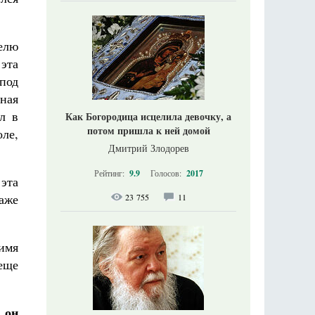
телю
 эта
 под
вная
л в
Как Богородица исцелила девочку, а
потом пришла к ней домой
оле,
Дмитрий Злодорев
Рейтинг:
9.9
Голосов:
2017
 эта
даже
23 755
11
 имя
 еще
 он