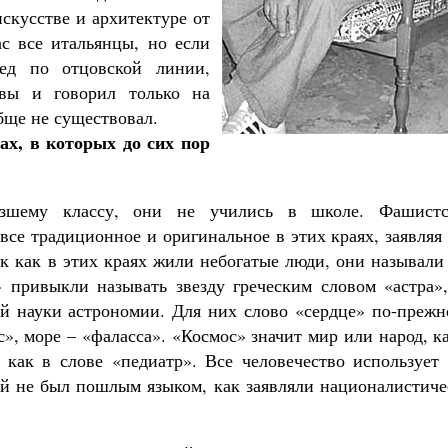
искусстве и архитектуре от
с все итальянцы, но если
ед по отцовской линии,
вы и говорил только на
бще не существовал.
ах, в которых до сих пор
зшему классу, они не учились в школе. Фашистс
все традиционное и оригинальное в этих краях, заявляя
ак как в этих краях жили небогатые люди, они называли
 привыкли называть звезду греческим словом «астра»,
й науки астрономии. Для них слово «сердце» по-прежн
с», море – «фаласса». «Космос» значит мир или народ, к
, как в слове «педиатр». Все человечество использует
кий не был пошлым языком, как заявляли националистич