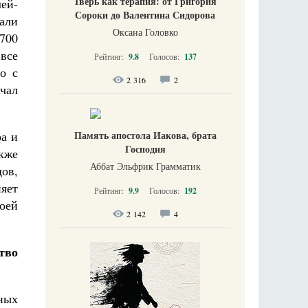
Тверь как терапия: от Григория
лей-
Сороки до Валентина Сидорова
вали
Оксана Головко
 700
все
Рейтинг:
9.8
Голосов:
137
о с
2 316
2
чал
ра и
Память апостола Иакова, брата
Господня
кже
Аббат Эльфрик Грамматик
дов,
няет
Рейтинг:
9.9
Голосов:
192
оей
2 142
4
тво
ных