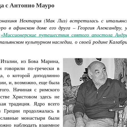
да с Антонио Мауро
нахиня Нектария (Мак Лиз) встретилась с итальянс
о в афинском доме его друга – Георгия Александру, 
е
«Миссионерские путешествия святого апостола Андр
тальянском культурном наследии, о своей родине Калабр
 Италии, из Бова Марина,
и говорили по-гречески в
да, о которой доподлинно
ии, и, возможно, еще была
того. Начиная с римского
стве Христовом здесь не
кая традиция. Ядро всего
Как найти своё место в жизни
з Греции продолжалась в
Кирилл Мурышев
Великомученик Георгий Победоносец. Н
святого
ославные монастыри были
Роман Котов
можно наблюдать взаимное