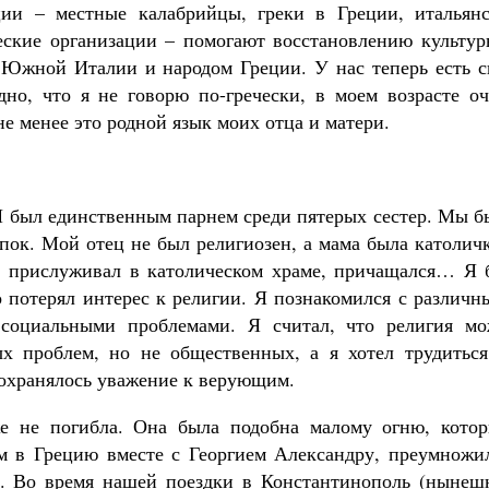
ции – местные калабрийцы, греки в Греции, итальянс
еские организации – помогают восстановлению культур
 Южной Италии и народом Греции. У нас теперь есть с
но, что я не говорю по-гречески, в моем возрасте оч
не менее это родной язык моих отца и матери.
 Я был единственным парнем среди пятерых сестер. Мы 
епок. Мой отец не был религиозен, а мама была католич
, прислуживал в католическом храме, причащался… Я 
о потерял интерес к религии. Я познакомился с различ
социальными проблемами. Я считал, что религия мо
х проблем, но не общественных, а я хотел трудиться
сохранялось уважение к верующим.
е не погибла. Она была подобна малому огню, котор
м в Грецию вместе с Георгием Александру, преумножил
я. Во время нашей поездки в Константинополь (нынеш