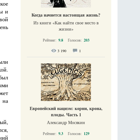
кое
ы и
Когда начнется настоящая жизнь?
вой
Из книги «Как найти свое место в
ень
жизни​»
Рейтинг:
9.8
Голосов:
203
3 190
1
были
кой.
был
ными
жет
 на
Европейский нацизм: корни, крона,
плоды. Часть 1
ый,
Александр Мосякин
ся,
Рейтинг:
9.3
Голосов:
129
ний