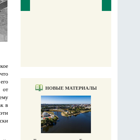
П
Е
кое
 что
 его
НОВЫЕ МАТЕРИАЛЫ
 от
ему
ак в
 эти
ески