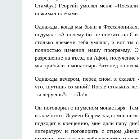
Стамбул) Георгий умолял меня: «Поехали
пожимал плечами.
Однажды, когда мы были в Фессалониках,
подумал: «А почему бы не поехать на Свя
столько времени тебя умолял, и вот ты 
полностью изменил нашу программу. Эт
разрешение на въезд на Афон, получение к
мы прибыли в монастырь Ватопед на неско
Однажды вечером, перед сном, я сказал:
что, шутишь со мной? После стольких лет
ты веруешь?» – «Да!»
Он поговорил с игуменом монастыря. Там
итальянски. Игумен Ефрем задал мне неск
подходят к крещению, мне дали пару дне
литературу и поговорить с отцом Дими
игумену, что я стану добросовестным прав