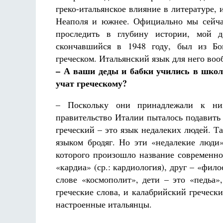
греко-итальянское влияние в литературе, 
Неаполя и южнее. Официально мы сейча
проследить в глубину истории, мой д
скончавшийся в 1948 году, был из Бо
греческом. Итальянский язык для него воо
Разлуки не будет
– А ваши деды и бабки учились в школ
Фредерика де Грааф
учат греческому?
– Поскольку они принадлежали к ни
правительство Италии пыталось подавить 
греческий – это язык недалеких людей. Т
языком бродяг. Но эти «недалекие люди»
которого произошло название современно
«кардиа» (ср.: кардиология), друг – «фило
слове «космополит», дети – это «педьа»
греческие слова, и калабрийский гречес
настроенные итальянцы.