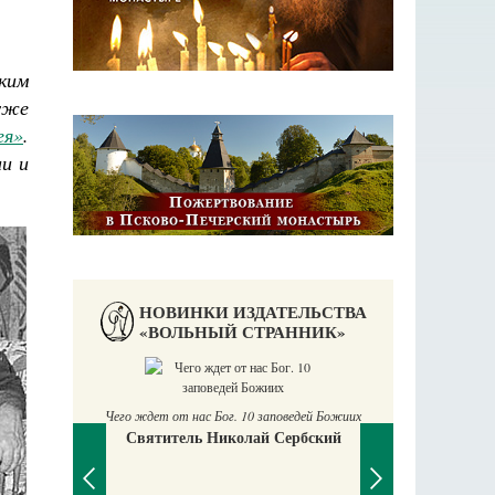
ким
уже
ея»
.
ии и
НОВИНКИ ИЗДАТЕЛЬСТВА
«ВОЛЬНЫЙ СТРАННИК»
Чего ждет от нас Бог. 10 заповедей Божиих
Святитель Николай Сербский
аучись у