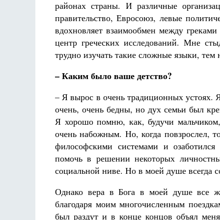
районах страны. И различные организа
правительство, Евросоюз, левые политич
вдохновляет взаимообмен между греками
центр греческих исследований. Мне стыд
трудно изучать такие сложные языки, тем 
– Каким было ваше детство?
– Я вырос в очень традиционных устоях.
очень, очень бедны, но дух семьи был кр
Я хорошо помню, как, будучи мальчиком
очень набожным. Но, когда повзрослел, т
философскими системами и озаботился 
помочь в решении некоторых личностны
социальной ниве. Но в моей душе всегда 
Однако вера в Бога в моей душе все ж
благодаря моим многочисленным поездка
был раздут и в конце концов объял мен