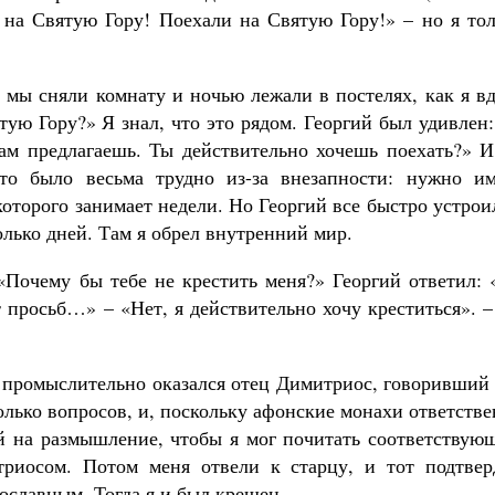
 на Святую Гору! Поехали на Святую Гору!» – но я тол
 мы сняли комнату и ночью лежали в постелях, как я в
тую Гору?» Я знал, что это рядом. Георгий был удивлен
сам предлагаешь. Ты действительно хочешь поехать?» И
о было весьма трудно из-за внезапности: нужно им
оторого занимает недели. Но Георгий все быстро устрои
лько дней. Там я обрел внутренний мир.
 «Почему бы тебе не крестить меня?» Георгий ответил:
 просьб…» – «Нет, я действительно хочу креститься». 
 промыслительно оказался отец Димитриос, говоривший 
олько вопросов, и, поскольку афонские монахи ответств
й на размышление, чтобы я мог почитать соответствую
триосом. Потом меня отвели к старцу, и тот подтвер
ославным. Тогда я и был крещен.