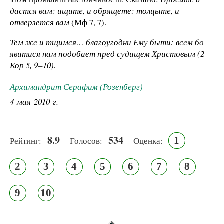
дастся вам: ищите, и обрящете: толцыте, и
отверзется вам
(Мф 7, 7)
.
Тем же и тщимся…
благоугодни Ему быти:
всем бо
явитися нам подобает пред судищем Христовым
(2
Кор 5, 9 – 10)
.
Архимандрит Серафим (Розенберг)
4 мая 2010 г.
8.9
534
1
Рейтинг:
Голосов:
Оценка:
2
3
4
5
6
7
8
9
10