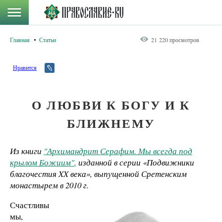
Главная
Статьи
21 220 просмотров
Нравится
О ЛЮБВИ К БОГУ И К
БЛИЖНЕМУ
Из книги
"Архимандрит Серафим. Мы всегда под
крылом Божиим"
,
изданной в серии «
Подвижники
благочестия XX века»
, выпущенной Сретенским
монастырем в 2010 г.
Счастливы
мы,