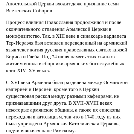
Апостольской Церкви входит даже признание семи
Вселенских Соборов.
Процесс влияния Православия продолжился и после
окончательного отпадения Армянской Церкви в
монофизитство. Так, в XIII веке в синаксарь вардапета
Тер-Исраэля был вставлен переведенный на армянский
язык текст жития русских православных святых князей
Бориса и Глеба. Под 24 июля память этих святых с
житием вошла в сборники армянских богослужебных
книг XIV–XV веков.
С XVI века Армения была разделена между Османской
империей и Персией, кроме того в Церкви
существовал раскол между разными кафедрами, не
признававшими друг друга. В XVII–XVIII веках
некоторые армянские общины, а также их епископы
переходили в католицизм, так что в 1740 году из них
была учреждена Армянская Католическая Церковь,
подчинявшаяся папе Римскому.