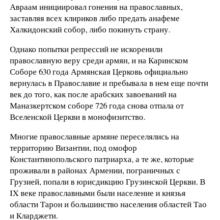
Авраам инициировал гонения на православных,
заставляя всех клириков либо предать анафеме
Халкидонский собор, либо покинуть страну.
Однако попытки репрессий не искоренили
православную веру среди армян, и на Каринском
Соборе 630 года Армянская Церковь официально
вернулась в Православие и пребывала в нем еще почти
век до того, как после арабских завоеваний на
Маназкертском соборе 726 года снова отпала от
Вселенской Церкви в монофизитство.
Многие православные армяне переселялись на
территорию Византии, под омофор
Константинопольского патриарха, а те же, которые
проживали в районах Армении, пограничных с
Грузией, попали в юрисдикцию Грузинской Церкви. В
IX веке православными были население и князья
области Тарон и большинство населения областей Тао
и Кларджети.