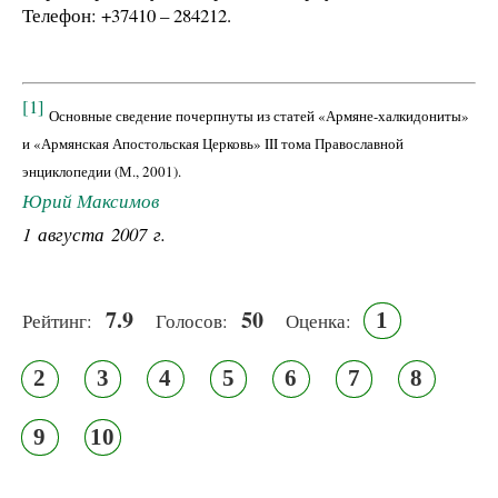
Телефон: +37410 – 284212.
[1]
Основные сведение почерпнуты из статей «Армяне-халкидониты»
и «Армянская Апостольская Церковь» III тома Православной
энциклопедии (М., 2001).
Юрий Максимов
1 августа 2007 г.
7.9
50
1
Рейтинг:
Голосов:
Оценка:
2
3
4
5
6
7
8
9
10