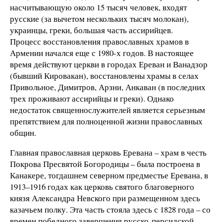
насчитывающую около 15 тысяч человек, входят
русские (за вычетом нескольких тысяч молокан),
украинцы, греки, большая часть ассирийцев.
Процесс восстановления православных храмов в
Армении начался еще с 1980-х годов. В настоящее
время действуют церкви в городах Ереван и Ванадзор
(бывший Кировакан), восстановлены храмы в селах
Привольное, Димитров, Арзни, Анкаван (в последних
трех проживают ассирийцы и греки). Однако
недостаток священнослужителей является серьезным
препятствием для полноценной жизни православных
общин.
Главная православная церковь Еревана – храм в честь
Покрова Пресвятой Богородицы – была построена в
Канакере, тогдашнем северном предместье Еревана, в
1913–1916 годах как церковь святого благоверного
князя Александра Невского при размещенном здесь
казачьем полку. Эта часть стояла здесь с 1828 года – со
времен победного завершения русско-персидской