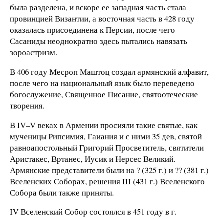
была разделена, и вскоре ее западная часть стала
провинцией Византии, а восточная часть в 428 году
оказалась присоединена к Персии, после чего
Сасаниды неоднократно здесь пытались навязать
зороастризм.
В 406 году Месроп Маштоц создал армянский алфавит,
после чего на национальный язык было переведено
богослужение, Священное Писание, святоотеческие
творения.
В IV–V веках в Армении просияли такие святые, как
мученицы Рипсимия, Гаиания и с ними 35 дев, святой
равноапостольный Григорий Просветитель, святители
Аристакес, Вртанес, Иусик и Нерсес Великий.
Армянские представители были на ? (325 г.) и ?? (381 г.)
Вселенских Соборах, решения III (431 г.) Вселенского
Собора были также приняты.
IV Вселенский Собор состоялся в 451 году в г.