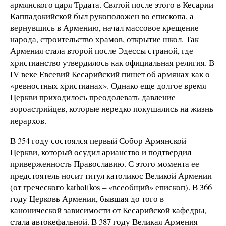
армянского царя Трдата. Святой после этого в Кесарии
Каппадокийской был рукоположен во епископа, а
вернувшись в Армению, начал массовое крещение
народа, строительство храмов, открытие школ. Так
Армения стала второй после Эдессы страной, где
христианство утвердилось как официальная религия. В
IV веке Евсевий Кесарийский пишет об армянах как о
«ревностных христианах». Однако еще долгое время
Церкви приходилось преодолевать давление
зороастрийцев, которые нередко покушались на жизнь
иерархов.
В 354 году состоялся первый Собор Армянской
Церкви, который осудил арианство и подтвердил
приверженность Православию. С этого момента ее
предстоятель носит титул католикос Великой Армении
(от греческого katholikos – «всеобщий» епископ). В 366
году Церковь Армении, бывшая до того в
канонической зависимости от Кесарийской кафедры,
стала автокефальной. В 387 году Великая Армения