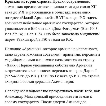
Краткая история страны.
Предки современных
армян, как предполагают, пришли с запада около XII
века до Р.Х. и расселились в областях, названных
позднее «Малой Арменией». В VII веке до Р.Х. здесь
возникает небольшое армянское государство, которое
упоминается в Библии как «Дом Фогармы» (Быт 10: 3;
Иез 27: 14; 1 Пар 1: 6). Оно было завоевано мидийским
царем Увахшатрой в 580-е годы до Р.Х.
Название «Армения», которое армяне не используют,
дано стране южными соседями – арамеями, персами и
мидийцами, сами же армяне называют свою страну
«Хайк». Первое упоминания собственно Армении
встречаются в клинописях персидского царя Дария I
(522–486 гг. до Р.Х.). C VI по IV века до Р.Х. эта страна
входила в состав державы Ахеменидов.
Персидское владычество прекратилось после того, как
Александр Македонский присоединил эти земли к
своему государству. После смерти Александра