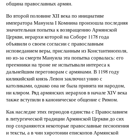
община православных армян.
Во второй половине XII века по инициативе
императора Мануила I Комнина произошла последняя
значительная попытка к возвращению Армянской
Церкви, иерархи которой на Соборе 1178 года
объявили о своем согласии с православным
исповеданием веры, присланным из Константинополя,
но из-за смерти Мануила эта попытка сорвалась: его
преемники на троне не испытывали интереса к
дальнейшим переговорам с армянами. В 1198 году
киликийский князь Левон заключил унию с
католиками, однако она не была принята ни народом,
ни клиром. Ряд армянских иерархов в начале XIV века
также вступили в каноническое общение с Римом.
Как наследие этих периодов единства с Православием
в литургической традиции Армянской Церкви до сих
пор сохраняются некоторые православные песнопения
и тексты, а в чин хиротонии епископов Армянской