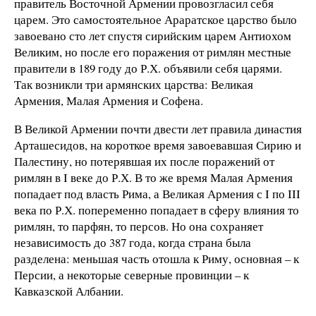
правитель Восточной Армении провозгласил себя
царем. Это самостоятельное Араратское царство было
завоевано сто лет спустя сирийским царем Антиохом
Великим, но после его поражения от римлян местные
правители в 189 году до Р.Х. объявили себя царями.
Так возникли три армянских царства: Великая
Армения, Малая Армения и Софена.
В Великой Армении почти двести лет правила династия
Арташесидов, на короткое время завоевавшая Сирию и
Палестину, но потерявшая их после поражений от
римлян в I веке до Р.Х. В то же время Малая Армения
попадает под власть Рима, а Великая Армения с I по III
века по Р.Х. попеременно попадает в сферу влияния то
римлян, то парфян, то персов. Но она сохраняет
независимость до 387 года, когда страна была
разделена: меньшая часть отошла к Риму, основная – к
Персии, а некоторые северные провинции – к
Кавказской Албании.