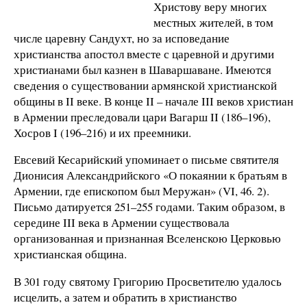
Христову веру многих
местных жителей, в том
числе царевну Сандухт, но за исповедание
христианства апостол вместе с царевной и другими
христианами был казнен в Шаваршаване. Имеются
сведения о существовании армянской христианской
общины в II веке. В конце II – начале III веков христиан
в Армении преследовали цари Вагарш II (186–196),
Хосров I (196–216) и их преемники.
Евсевий Кесарийский упоминает о письме святителя
Дионисия Александрийского «О покаянии к братьям в
Армении, где епископом был Меружан» (VI, 46. 2).
Письмо датируется 251–255 годами. Таким образом, в
середине III века в Армении существовала
организованная и признанная Вселенскою Церковью
христианская община.
В 301 году святому Григорию Просветителю удалось
исцелить, а затем и обратить в христианство