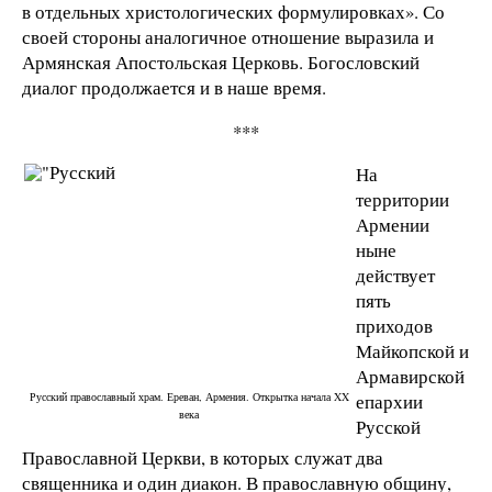
в отдельных христологических формулировках». Со
своей стороны аналогичное отношение выразила и
Армянская Апостольская Церковь. Богословский
диалог продолжается и в наше время.
***
На
территории
Армении
ныне
действует
пять
приходов
Майкопской и
Армавирской
Русский православный храм. Ереван, Армения. Открытка начала XX
епархии
века
Русской
Православной Церкви, в которых служат два
священника и один диакон. В православную общину,