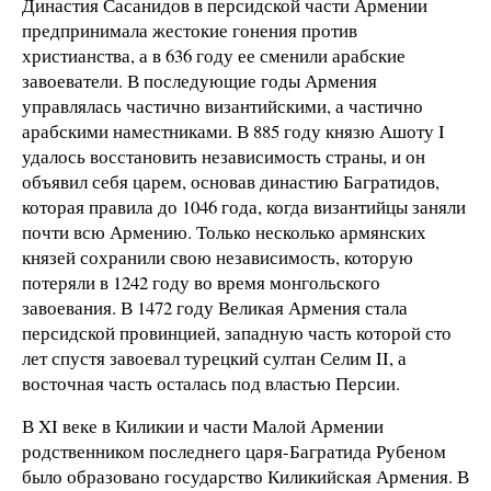
Династия Сасанидов в персидской части Армении
предпринимала жестокие гонения против
христианства, а в 636 году ее сменили арабские
завоеватели. В последующие годы Армения
управлялась частично византийскими, а частично
арабскими наместниками. В 885 году князю Ашоту I
удалось восстановить независимость страны, и он
объявил себя царем, основав династию Багратидов,
которая правила до 1046 года, когда византийцы заняли
почти всю Армению. Только несколько армянских
князей сохранили свою независимость, которую
потеряли в 1242 году во время монгольского
завоевания. В 1472 году Великая Армения стала
персидской провинцией, западную часть которой сто
лет спустя завоевал турецкий султан Селим II, а
восточная часть осталась под властью Персии.
В XI веке в Киликии и части Малой Армении
родственником последнего царя-Багратида Рубеном
было образовано государство Киликийская Армения. В