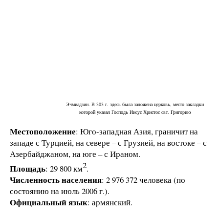
Эчмиадзин. В 303 г. здесь была заложена церковь, место закладки
которой указал Господь Иисус Христос свт. Григорию
Местоположение
: Юго-западная Азия, граничит на
западе с Турцией, на севере – с Грузией, на востоке – с
Азербайджаном, на юге – с Ираном.
2
Площадь
: 29 800 км
.
Численность населения
: 2 976 372 человека (по
состоянию на июль 2006 г.).
Официальный язык
: армянский.