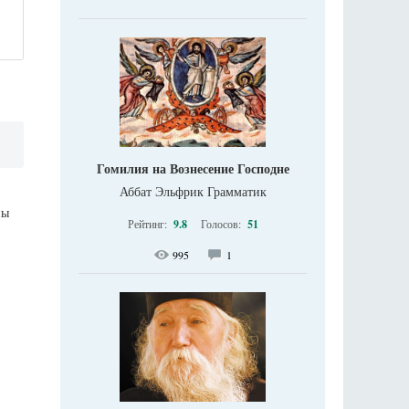
Гомилия на Вознесение Господне
Аббат Эльфрик Грамматик
ны
Рейтинг:
9.8
Голосов:
51
995
1