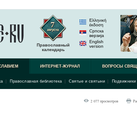
Ελληνική
έκδοση
Српска
верзиjа
English
Православный
version
календарь
СЛАВИЕМ
ИНТЕРНЕТ-ЖУРНАЛ
ВОПРОСЫ СВЯЩ
ка
|
Православная библиотека
|
Святые и святыни
|
Подвижники 
2 077 просмотров
Ра