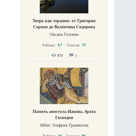
Тверь как терапия: от Григория
Сороки до Валентина Сидорова
Оксана Головко
Рейтинг:
9.7
Голосов:
57
873
1
Память апостола Иакова, брата
Господня
Аббат Эльфрик Грамматик
Рейтинг:
10
Голосов:
80