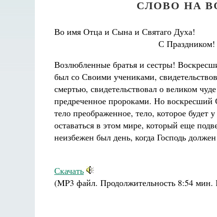
СЛОВО НА 
Во имя Отца и Сына и Святаго Духа!
С Праздником!
Возлюбленные братья и сестры! Воскресш
был со Своими учениками, свидетельствов
смертью, свидетельствовал о великом чуде
предреченное пророками. Но воскресший 
тело преображенное, тело, которое будет у
оставаться в этом мире, который еще под
Разлуки не будет
неизбежен был день, когда Господь должен
Фредерика де Грааф
Скачать
(MP3 файл. Продолжительность
8:54 мин.