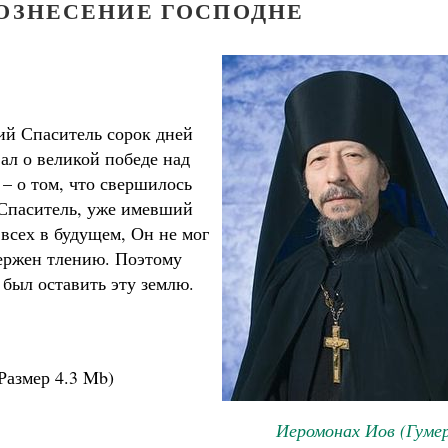
ВОЗНЕСЕНИЕ ГОСПОДНЕ
ий Спаситель сорок дней
ал о великой победе над
 – о том, что свершилось
Спаситель, уже имевший
 всех в будущем, Он не мог
Великомученик Георгий Победоносец. Н
вержен тлению. Поэтому
святого
Роман Котов
 был оставить эту землю.
Как найти своё место в жизни
Кирилл Мурышев
Размер
4.3 Mb
)
Иеромонах Иов (Гуме