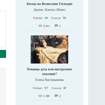
Беседа на Вознесение Господне
Архим. Клеопа (Илие)
Рейтинг:
10
Голосов:
94
2 511
1
Темница духа или инструмент
спасения?
Елена Наследышева
Рейтинг:
9.7
Голосов:
87
1 395
2