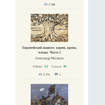
2 368
Европейский нацизм: корни, крона,
плоды. Часть 1
Александр Мосякин
Рейтинг:
9.2
Голосов:
99
2 274
1