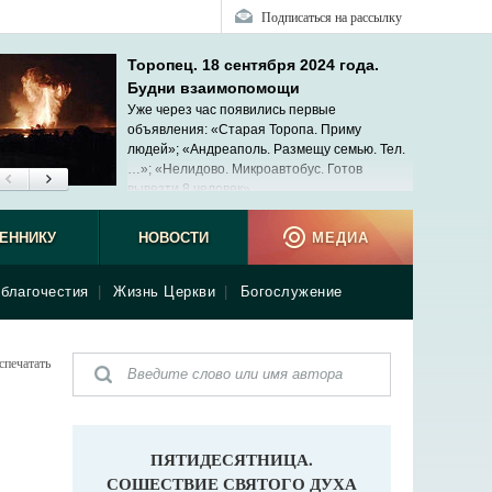
Подписаться на рассылку
Торопец. 18 сентября 2024 года.
Будни взаимопомощи
Уже через час появились первые
объявления: «Старая Торопа. Приму
людей»; «Андреаполь. Размещу семью. Тел.
…»; «Нелидово. Микроавтобус. Готов
вывезти 8 человек»...
ЕННИКУ
НОВОСТИ
МЕДИА
благочестия
|
Жизнь Церкви
|
Богослужение
спечатать
ПЯТИДЕСЯТНИЦА.
СОШЕСТВИЕ СВЯТОГО ДУХА