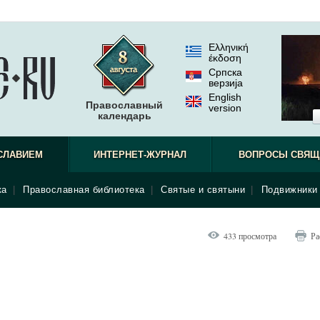
Ελληνική
έκδοση
Српска
верзиjа
English
Православный
version
календарь
СЛАВИЕМ
ИНТЕРНЕТ-ЖУРНАЛ
ВОПРОСЫ СВЯЩ
ка
|
Православная библиотека
|
Святые и святыни
|
Подвижники 
433 просмотра
Ра