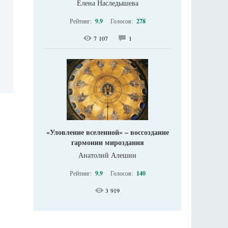
Елена Наследышева
Рейтинг:
9.9
Голосов:
278
7 107
1
«Уловление вселенной» – воссоздание
гармонии мироздания
Анатолий Алешин
Рейтинг:
9.9
Голосов:
140
3 919