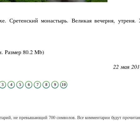
хе. Сретенский монастырь. Великая вечерня, утреня. 
н.
Размер
80.2 Mb
)
22 мая 201
3
4
5
6
7
8
9
10
ентарий, не превышающий 700 символов. Все комментарии будут прочита