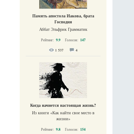
Память апостола Иакова, брата
Господня
Аббат Эльфрик Грамматик
Рейтинг:
9.9
Голосов:
147
1 537
4
Когда начнется настоящая жизнь?
Из книги «Как найти свое место в
жизни​»
Рейтинг:
9.8
Голосов:
154