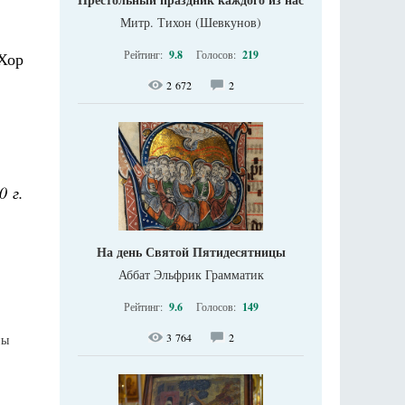
Митр. Тихон (Шевкунов)
Рейтинг:
9.8
Голосов:
219
Хор
2 672
2
0 г.
На день Святой Пятидесятницы
Аббат Эльфрик Грамматик
Рейтинг:
9.6
Голосов:
149
3 764
2
ны