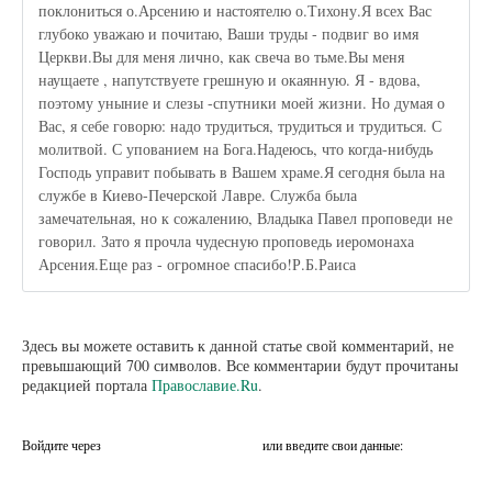
поклониться о.Арсению и настоятелю о.Тихону.Я всех Вас
глубоко уважаю и почитаю, Ваши труды - подвиг во имя
Церкви.Вы для меня лично, как свеча во тьме.Вы меня
наущаете , напутствуете грешную и окаянную. Я - вдова,
поэтому уныние и слезы -спутники моей жизни. Но думая о
Вас, я себе говорю: надо трудиться, трудиться и трудиться. С
молитвой. С упованием на Бога.Надеюсь, что когда-нибудь
Господь управит побывать в Вашем храме.Я сегодня была на
службе в Киево-Печерской Лавре. Служба была
замечательная, но к сожалению, Владыка Павел проповеди не
говорил. Зато я прочла чудесную проповедь иеромонаха
Арсения.Еще раз - огромное спасибо!Р.Б.Раиса
Здесь вы можете оставить к данной статье свой комментарий, не
превышающий 700 символов. Все комментарии будут прочитаны
редакцией портала
Православие.Ru
.
Войдите через
или введите свои данные: