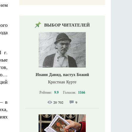
нем
ого
ВЫБОР ЧИТАТЕЛЕЙ
ода
 г.
нные
тов,
ию…
Иоанн Давид, пастух Божий
щий
Кристиан Курте
Рейтинг:
9.9
Голосов:
1166
— в
20 702
9
ха,
иях