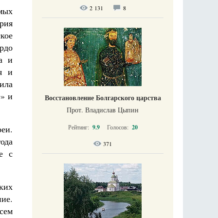
2 131
8
мых
рия
кое
рдо
а и
я и
ила
» и
Восстановление Болгарского царства
Прот. Владислав Цыпин
Рейтинг:
9.9
Голосов:
20
реи.
ода
371
е с
ких
ие.
всем