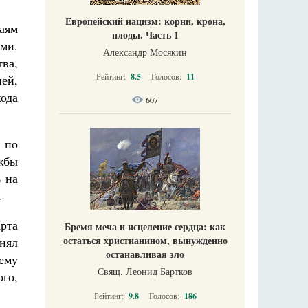
Европейский нацизм: корни, крона,
чаям
плоды. Часть 1
ми.
Александр Мосякин
ва,
Рейтинг:
8.5
Голосов:
11
ией,
хода
607
 по
жбы
 на
.
рта
Бремя меча и исцеление сердца: как
остаться христианином, вынужденно
нял
останавливая зло
ему
Свящ. Леонид Бартков
го,
Рейтинг:
9.8
Голосов:
186