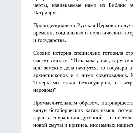
черты, извлекаемые нами из Библии о
Патриарх».
Провиденциально Русская Церковь получи
времени, социальных и политических пот
и государства.
Словно история специально готовила стр
смогут сказать: “Изначала у нас, в русск
или земские дела начнутся, то государи 
архиепископов и с ними советовались.
Теперь мы стали безгосударны, и Патр
народом)”.
Промыслительным образом, патриаршеств
канун богоборческих катаклизмов: потер
гаранта сохранения духовной – и не тол
новой смуты и кризиса. иноземных нашест