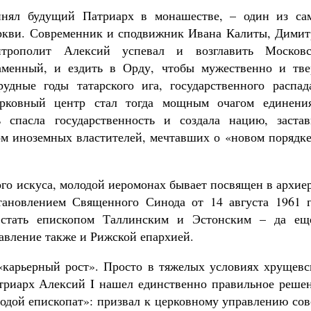
инял будущий Патриарх в монашестве, – один из са
ркви. Современник и сподвижник Ивана Калиты, Димит
трополит Алексий успевал и возглавить Московс
каменный, и ездить в Орду, чтобы мужественно и тве
удные годы татарского ига, государственного распад
ерковный центр стал тогда мощным очагом единени
ь спасла государственность и создала нацию, застав
ом иноземных властителей, мечтавших о «новом порядке
кого искуса, молодой иеромонах бывает посвящен в архие
тановлением Священного Синода от 14 августа 1961 г
 стать епископом Таллинским и Эстонским – да ещ
авление также и Рижской епархией.
 «карьерный рост». Просто в тяжелых условиях хрущевс
триарх Алексий I нашел единственно правильное решен
лодой епископат»: призвал к церковному управлению со