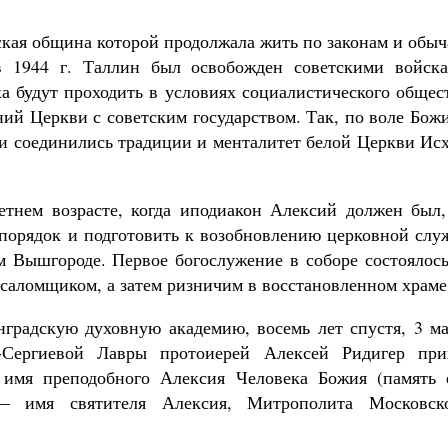
ская община которой продолжала жить по законам и обы
 1944 г. Таллин был освобожден советскими войска
 будут проходить в условиях социалистического общест
ий Церкви с советским государством. Так, по воле Бож
 и соединились традиции и менталитет белой Церкви Ис
етнем возрасте, когда иподиакон Алексий должен был,
порядок и подготовить к возобновлению церковной слу
м Вышгороде. Первое богослужение в соборе состоялось
псаломщиком, а затем ризничим в восстановленном храме
градскую духовную академию, восемь лет спустя, 3 ма
-Сергиевой Лавры протоиерей Алексей Ридигер при
имя преподобного Алексия Человека Божия (память 
— имя святителя Алексия, Митрополита Московско