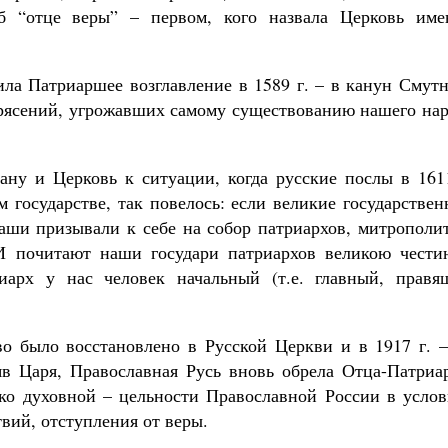
б “отце веры” – первом, кого назвала Церковь име
ла Патриаршее возглавление в 1589 г. – в канун Смутн
рясений, угрожавших самому существованию нашего нар
ану и Церковь к ситуации, когда русские послы в 1611
ом государстве, так повелось: если великие государстве
наши призывали к себе на собор патриархов, митрополи
 И почитают наши государи патриархов великою чест
иарх у нас человек начальный (т.е. главный, правя
о было восстановлено в Русской Церкви и в 1917 г. 
яв Царя, Православная Русь вновь обрела Отца-Патриар
ько духовной – цельности Православной России в услов
вий, отступления от веры.