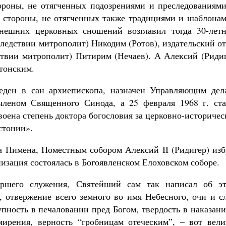
ороны, не отягченных подозрениями и преследованиями
ой стороны, не отягченных также традициями и шаблона
внешних церковных сношений возглавил тогда 30-летн
ледствии митрополит) Никодим (Ротов), издательский о
ствии митрополит) Питирим (Нечаев). А Алексий (Ридиг
стонским.
веден в сан архиепископа, назначен Управляющим дел
леном Священного Синода, а 25 февраля 1968 г. ста
воена степень доктора богословия за церковно-историче
стонии».
ха Пимена, Поместным собором Алексий II (Ридигер) из
зация состоялась в Богоявленском Елоховском соборе.
ршего служения, Святейший сам так написал об эт
, отвержение всего земного во имя Небесного, очи и с
пность в печаловании пред Богом, твердость в наказан
ирения, верность “гробницам отеческим”, – вот вели