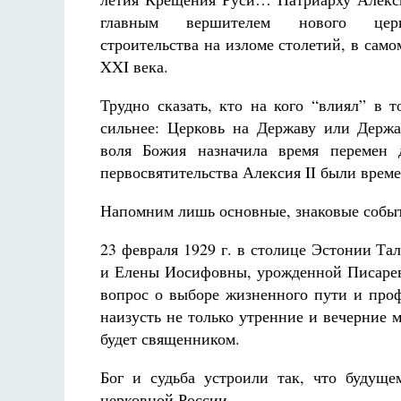
главным вершителем нового церков
строительства на изломе столетий, в сам
XXI века.
Трудно сказать, кто на кого “влиял” в 
сильнее: Церковь на Державу или Держа
Разлуки не будет
воля Божия назначила время перемен 
Фредерика де Грааф
К
первосвятительства Алексия II были врем
Напомним лишь основные, знаковые событ
23 февраля 1929 г. в столице Эстонии Т
и Елены Иосифовны, урожденной Писарев
вопрос о выборе жизненного пути и проф
наизусть не только утренние и вечерние м
будет священником.
Бог и судьба устроили так, что будущ
церковной России.