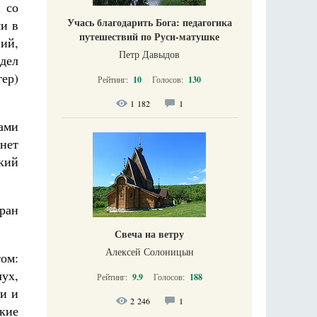
 со
Учась благодарить Бога: педагогика
ми в
путешествий по Руси-матушке
ий,
Петр Давыдов
тдел
ер)
Рейтинг:
10
Голосов:
130
1 182
1
ами
нет
ский
бран
Свеча на ветру
Алексей Солоницын
ом:
лух,
Рейтинг:
9.9
Голосов:
188
ии и
2 246
1
кие