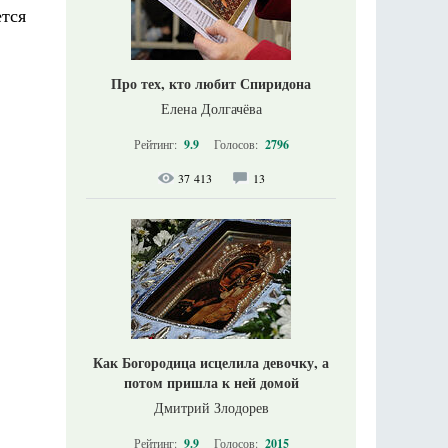
тся
Про тех, кто любит Спиридона
Елена Долгачёва
Рейтинг:
9.9
Голосов:
2796
37 413
13
Как Богородица исцелила девочку, а
потом пришла к ней домой
Дмитрий Злодорев
Рейтинг:
9.9
Голосов:
2015