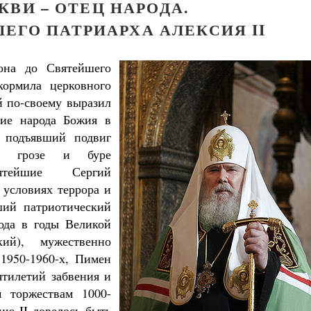
КВИ – ОТЕЦ НАРОДА.
ЕГО ПАТРИАРХА АЛЕКСИЯ II
она до Святейшего
кормила церковного
й по-своему выразил
ние народа Божия в
, подъявший подвиг
 в грозе и буре
ятейшие Сергий
 условиях террора и
ший патриотический
ода в годы Великой
ий), мужественно
1950-1960-х, Пимен
ятилетий забвения и
м торжествам 1000-
ю II довелось быть