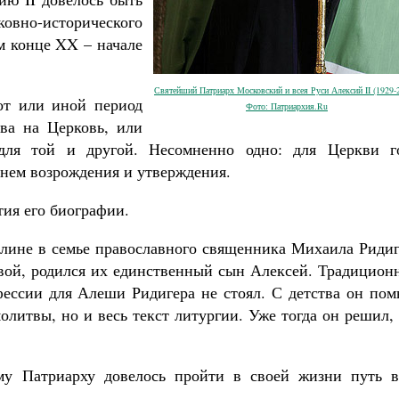
но-исторического
ом конце XX – начале
Святейший Патриарх Московский и всея Руси Алексий II (1929-
тот или иной период
Фото: Патриархия.Ru
Великомученик Георгий Победоносец. На
ва на Церковь, или
святого
для той и другой. Несомненно одно: для Церкви г
Роман Котов
ак найти своё место в жизни
енем возрождения и утверждения.
Кирилл Мурышев
ия его биографии.
аллине в семье православного священника Михаила Риди
ой, родился их единственный сын Алексей. Традицион
ессии для Алеши Ридигера не стоял. С детства он пом
олитвы, но и весь текст литургии. Уже тогда он решил,
ему Патриарху довелось пройти в своей жизни путь в