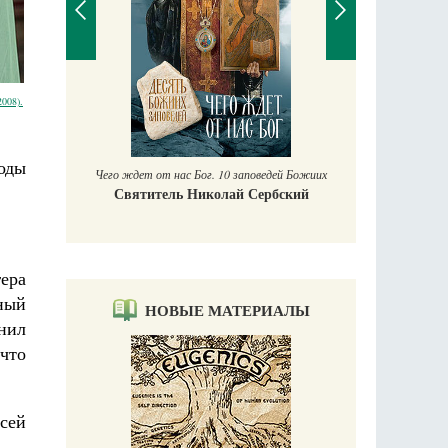
П
2008).
Ек
учись у
оды
Чего ждет от нас Бог. 10 заповедей Божиих
Святитель Николай Сербский
гера
ный
НОВЫЕ МАТЕРИАЛЫ
нил
 что
сей