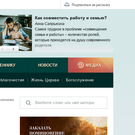
Подписаться на рассылку
Как совместить работу и семью?
Анна Сапрыкина
Самое трудное в проблеме «совмещения
семьи и работы» – количество ролей,
которые приходятся на душу современного
родителя.
ЕННИКУ
НОВОСТИ
МЕДИА
благочестия
|
Жизнь Церкви
|
Богослужение
спечатать