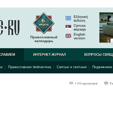
Ελληνική
έκδοση
Српска
верзиjа
English
Православный
version
календарь
СЛАВИЕМ
ИНТЕРНЕТ-ЖУРНАЛ
ВОПРОСЫ СВЯЩ
ка
|
Православная библиотека
|
Святые и святыни
|
Подвижники 
3 970 просмотров
Ра