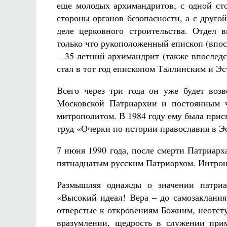
еще молодых архимандритов, с одной ст
стороны органов безопасности, а с друг
деле церковного строительства. Отдел 
только что рукоположенный епископ (впос
– 35-летний архимандрит (также впослед
стал в тот год епископом Таллинским и Э
Всего через три года он уже будет воз
Московской Патриархии и постоянным ч
митрополитом. В 1984 году ему была прис
труд «Очерки по истории православия в Э
7 июня 1990 года, после смерти Патриар
пятнадцатым русским Патриархом. Интрони
Размышляя однажды о значении патриа
«Высокий идеал! Вера – до самозаклания
отверстые к откровениям Божиим, неотсту
вразумлении, щедрость в служении прим