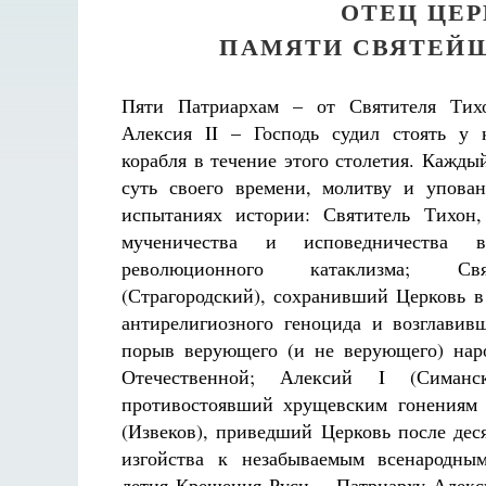
ОТЕЦ ЦЕР
ПАМЯТИ СВЯТЕЙШ
Пяти Патриархам – от Святителя Тих
Алексия II – Господь судил стоять у 
корабля в течение этого столетия. Кажды
суть своего времени, молитву и упова
испытаниях истории: Святитель Тихон
мученичества и исповедничества
революционного катаклизма; Св
(Страгородский), сохранивший Церковь в
антирелигиозного геноцида и возглавив
порыв верующего (и не верующего) нар
Отечественной; Алексий I (Симанск
противостоявший хрущевским гонениям 
(Извеков), приведший Церковь после дес
изгойства к незабываемым всенародны
летия Крещения Руси… Патриарху Алекси