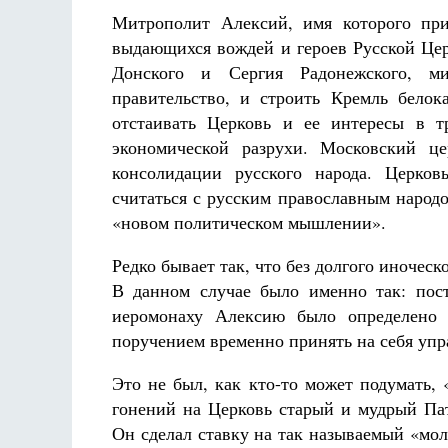
Митрополит Алексий, имя которого пр
выдающихся вождей и героев Русской Це
Донского и Сергия Радонежского, ми
правительство, и строить Кремль бело
отстаивать Церковь и ее интересы в тр
экономической разрухи. Московский ц
консолидации русского народа. Церков
считаться с русским православным народ
«новом политическом мышлении».
Редко бывает так, что без долгого иночес
В данном случае было именно так: пос
иеромонаху Алексию было определено
поручением временно принять на себя упр
Это не был, как кто-то может подумать,
гонений на Церковь старый и мудрый Па
Он сделал ставку на так называемый «мо