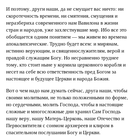
И поэтому, други наши, да не смущает вас ничто: ни
скоротечность времени, ни смятения, смущения и
неразбериха современного нам Вавилона в жизни
стран и народов, уже захлестнувшие мир. Ибо все это
обобщается одним понятием — мы живем во времена
апокалипсические. Трудно будет всем: и мирянам,
истинно верующим, и священнослужителям, верой и
правдой служащим Богу. Но несравненно труднее
тому, кто стоит ныне у кормила церковного корабля и
несет на себе всю ответственность пред Богом за
настоящее и будущее Церкви и народа Божия.
Вот о чем надо нам думать сейчас, друга наши, чтобы
своими молитвами, не только положенными по форме,
но сердечными, молить Господа, чтобы в настоящие
сложные и многосложные дни хранил Сам Господь
нашу веру, нашу Матерь-Церковь, наше Отечество и
Первосвятителя с сонмом архиереев и клиром в
спасительном послушании Богу и Церкви.