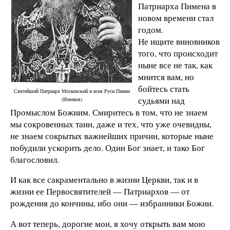
Патриарха Пимена в
новом времени стал
годом.
Не ищите виновников
того, что происходит
ныне все не так, как
мнится вам, но
бойтесь стать
Святейший Патриарх Московский и всея Руси Пимен
судьями над
(Извеков)
Промыслом Божиим. Смиритесь в том, что не знаем
мы сокровенных таин, даже и тех, что уже очевидны,
не знаем сокрытых важнейших причин, которые ныне
побудили ускорить дело. Один Бог знает, и тако Бог
благословил.
И как все сакраментально в жизни Церкви, так и в
жизни ее Первосвятителей — Патриархов — от
рождения до кончины, ибо они — избранники Божии.
А вот теперь, дорогие мои, я хочу открыть вам мою