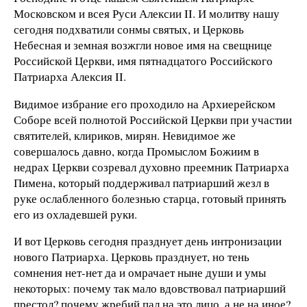
Московском и всея Руси Алексии II. И молитву нашу
сегодня подхватили сонмы святых, и Церковь
Небесная и земная возжгли новое имя на свещнице
Российской Церкви, имя пятнадцатого Российского
Патриарха Алексия II.
Видимое избрание его проходило на Архиерейском
Соборе всей полнотой Российской Церкви при участии
святителей, клириков, мирян. Невидимое же
совершалось давно, когда Промыслом Божиим в
недрах Церкви созревал духовно преемник Патриарха
Пимена, который поддерживал патриарший жезл в
руке ослабленного болезнью старца, готовый принять
его из охладевшей руки.
И вот Церковь сегодня празднует день интронизации
нового Патриарха. Церковь празднует, но тень
сомнения нет-нет да и омрачает ныне души и умы
некоторых: почему так мало вдовствовал патриарший
престол? почему жребий пал на это лицо, а не на иное?