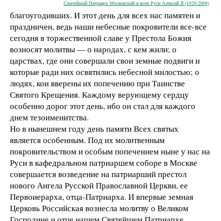
Святейший Патриарх Московский и всея Руси Алексий II (1929-2008)
благоугодивших. И этот день для всех нас памятен и
праздничен, ведь наши небесные покровители все-все
сегодня в торжественной славе у Престола Божия
возносят молитвы — о народах, с кем жили; о
царствах, где они совершали свои земные подвиги и
которые ради них освятились небесной милостью; о
людях, кои вверены их попечению при Таинстве
Святого Крещения. Каждому верующему сердцу
особенно дорог этот день, ибо он стал для каждого
днем тезоименитства.
Но в нынешнем году день памяти Всех святых
является особенным. Под их молитвенным
покровительством и особым попечением ныне у нас на
Руси в кафедральном патриаршем соборе в Москве
совершается возведение на патриарший престол
нового Ангела Русской Православной Церкви, ее
Первоиерарха, отца-Патриарха. И впервые земная
Церковь Российская вознесла молитву о Великом
Господине и отце нашем Святейшем Патриархе