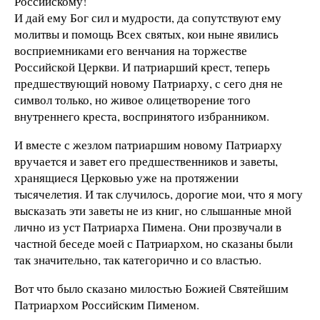
Российскому!
И дай ему Бог сил и мудрости, да сопутствуют ему
молитвы и помощь Всех святых, кои ныне явились
восприемниками его венчания на торжестве
Российской Церкви. И патриарший крест, теперь
предшествующий новому Патриарху, с сего дня не
символ только, но живое олицетворение того
внутреннего креста, воспринятого избранником.
И вместе с жезлом патриаршим новому Патриарху
вручается и завет его предшественников и заветы,
хранящиеся Церковью уже на протяжении
тысячелетия. И так случилось, дорогие мои, что я могу
высказать эти заветы не из книг, но слышанные мной
лично из уст Патриарха Пимена. Они прозвучали в
частной беседе моей с Патриархом, но сказаны были
так значительно, так категорично и со властью.
Вот что было сказано милостью Божией Святейшим
Патриархом Российским Пименом.