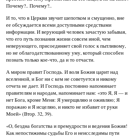
Почему?.. Почему?..
И то, что в Церкви звучит шепотком и смущенно, вне
ее обсуждается всеми доступными средствами
информации. И верующий человек зачастую забывая,
что его путь познания жизни совсем иной, чем
неверующего, присоединяет свой голос к пытливому,
но не облагодатствованному уму, который способен
познать только кое-что, да и то отчасти.
А миром правит Господь. И воля Божия царит над
вселенной, и Бог ни с кем не советуется и никому
отчета не дает. И Господь постоянно напоминает
правителям и народам, напоминает нам: «это Я, Я — и
нет Бога, кроме Меня: Я умерщвляю и оживляю; Я
поражаю и Я исцеляю, и никто не избавит от руки
Моей» (Втор. 32, 39).
«О, бездна богатства и премудрости и ведения Божия!
Как непостижимы судьбы Его и неисследимы пути