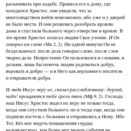
раскачивать при ходьбе. Принеся его к дому, где
находился Христос, они увидели, что за
многолюдством войти невозможно, ибо уже и у дверей
не было места. И они решились разобрать кровлю
дома и спустили больного через отверстие в кровле. В
это время Христос излагал людям Свое учение.
И Он
говорил им слово
(Мк 2, 2). Ни одной минуты Он не
бездельничал: после дела говорил слово, после слов
творил дела. Непрестанно Он пользовался и словами, и
делами, лишь бы помочь людям радоваться добру,
веровать в добро — и в Него как верховного носителя
и открывателя добра.
И, видя Иисус веру их, сказал расслабленному: дерзай,
чадо! прощаются тебе грехи твои
(Мф 9, 2). Господь
наш Иисус Христос видел их веру не только тогда,
когда они спустили больного, но и тогда еще, когда они
подняли постель с больным и отправились к Нему. Ибо
Тот, Кто мог видеть помышления сердца
человеческого, тем более мог видеть события на