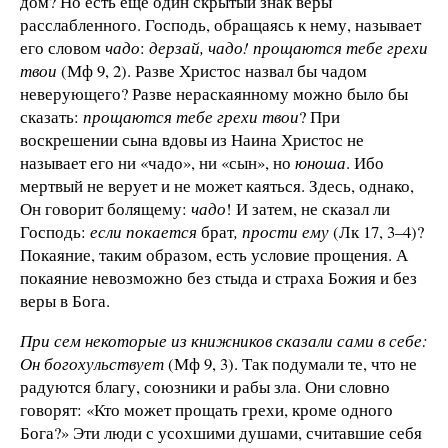
дом? Но есть еще один скрытый знак веры
расслабленного. Господь, обращаясь к нему, называет
его словом
чадо
:
дерзай, чадо! прощаются тебе грехи
твои
(Мф 9, 2). Разве Христос назвал бы чадом
неверующего? Разве нераскаянному можно было бы
сказать:
прощаются тебе грехи твои
? При
воскрешении сына вдовы из Наина Христос не
называет его ни «чадо», ни «сын», но
юноша
. Ибо
мертвый не верует и не может каяться. Здесь, однако,
Он говорит болящему:
чадо
! И затем, не сказал ли
Господь:
если покается
брат
, прости ему
(Лк 17, 3–4)?
Покаяние, таким образом, есть условие прощения. А
покаяние невозможно без стыда и страха Божия и без
веры в Бога.
При сем некоторые из книжников сказали сами в себе:
Он богохульствует
(Мф 9, 3). Так подумали те, что не
радуются благу, союзники и рабы зла. Они словно
говорят: «Кто может прощать грехи, кроме одного
Бога?» Эти люди с усохшими душами, считавшие себя