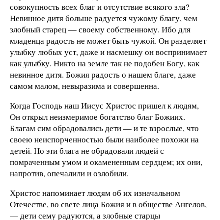
совокупность всех благ и отсутствие всякого зла?
Невинное дитя больше радуется чужому благу, чем
злобный старец — своему собственному. Ибо для
младенца радость не может быть чужой. Он разделяет
улыбку любых уст, даже и насмешку он воспринимает
как улыбку. Никто на земле так не подобен Богу, как
невинное дитя. Божия радость о нашем благе, даже
самом малом, невыразима и совершенна.
Когда Господь наш Иисус Христос пришел к людям,
Он открыл неизмеримое богатство благ Божиих.
Благам сим обрадовались дети — и те взрослые, что
своею неиспорченностью были наиболее похожи на
детей. Но эти блага не обрадовали людей с
помраченным умом и окамененным сердцем; их они,
напротив, опечалили и озлобили.
Христос напоминает людям об их изначальном
Отечестве, во свете лица Божия и в обществе Ангелов,
— дети сему радуются, а злобные старцы