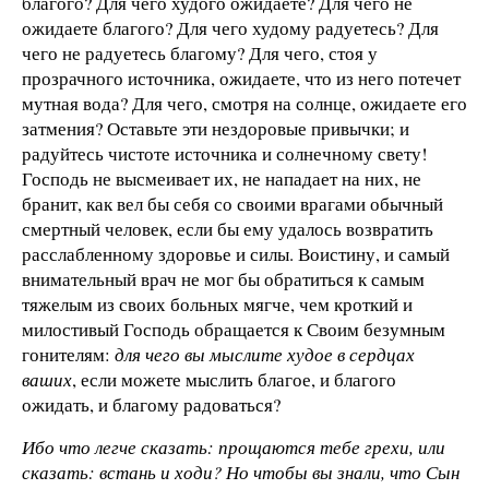
благого? Для чего худого ожидаете? Для чего не
ожидаете благого? Для чего худому радуетесь? Для
чего не радуетесь благому? Для чего, стоя у
прозрачного источника, ожидаете, что из него потечет
мутная вода? Для чего, смотря на солнце, ожидаете его
затмения? Оставьте эти нездоровые привычки; и
радуйтесь чистоте источника и солнечному свету!
Господь не высмеивает их, не нападает на них, не
бранит, как вел бы себя со своими врагами обычный
смертный человек, если бы ему удалось возвратить
расслабленному здоровье и силы. Воистину, и самый
внимательный врач не мог бы обратиться к самым
тяжелым из своих больных мягче, чем кроткий и
милостивый Господь обращается к Своим безумным
гонителям:
для чего вы мыслите худое в сердцах
ваших
, если можете мыслить благое, и благого
ожидать, и благому радоваться?
Ибо что легче сказать: прощаются тебе грехи, или
сказать: встань и ходи? Но чтобы вы знали, что Сын