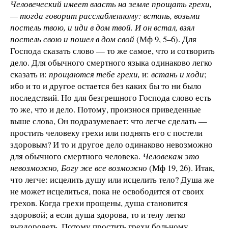
Человеческий имеет власть на земле прощать грехи,
— тогда говорит расслабленному: встань, возьми
постель твою, и иди в дом твой. И он встал, взял
постель свою и пошел в дом свой
(Мф 9, 5–6). Для
Господа сказать слово — то же самое, что и сотворить
дело. Для обычного смертного языка одинаково легко
сказать и:
прощаются тебе грехи,
и:
встань и ходи
;
ибо и то и другое остается без каких бы то ни было
последствий. Но для безгрешного Господа слово есть
то же, что и дело. Потому, произнося приведенные
выше слова, Он подразумевает: что легче сделать —
простить человеку грехи или поднять его с постели
здоровым? И то и другое дело одинаково невозможно
для обычного смертного человека.
Человекам это
невозможно, Богу же все возможно
(Мф 19, 26). Итак,
что легче: исцелить душу или исцелить тело? Душа же
не может исцелиться, пока не освободится от своих
грехов. Когда грехи прощены, душа становится
здоровой; а если душа здорова, то и телу легко
выздороветь. Потому простить грехи больному