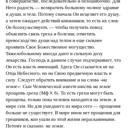
в совершенстве, последовательно и безошибочно. Для
Него радость — возвратить больному полное здравие
и души, и тела. Потому сначала Он исцеляет его душу,
а затем ожидает действий книжников, то есть их слов:
Он богохульствует
, — чтобы получить повод
объяснить связь греха и болезни, отметить
превосходство души над телом и еще сильнее
проявить Свое Божественное могущество.
Тяжелобольному иногда дают и сильную дозу
лекарства. Господь в данном случае подчеркивает, что
Он есть власть имеющий. Здесь Он ссылается не на
Отца Небесного, но на Свою предвечную власть и
силу. Следует обратить внимание и на слова
«на
земле»:
Сын Человеческий имеет власть на земле
прощать грехи
(Мф 9, 6). То есть грехи могут быть
прощены, только пока человек находится на земле, в
мире сем. Но для ушедшего из мира сего — прощения
больше не существует. В мире ином нет прощения для
грешников, кои ушли из этой жизни нераскаянными.
Потому и сказано:
на земле
.