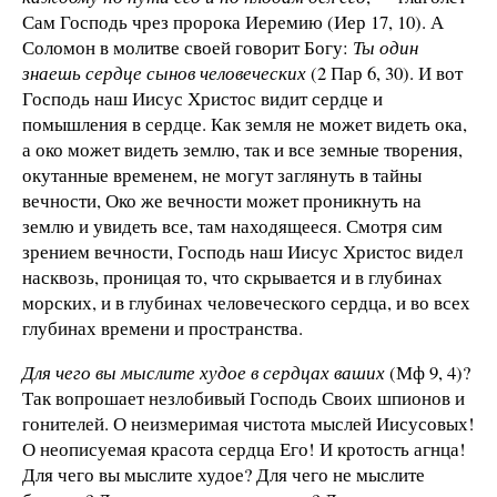
Сам Господь чрез пророка Иеремию (Иер 17, 10). А
Соломон в молитве своей говорит Богу:
Ты один
знаешь сердце сынов человеческих
(2 Пар 6, 30). И вот
Господь наш Иисус Христос видит сердце и
помышления в сердце. Как земля не может видеть ока,
а око может видеть землю, так и все земные творения,
окутанные временем, не могут заглянуть в тайны
вечности, Око же вечности может проникнуть на
землю и увидеть все, там находящееся. Смотря сим
зрением вечности, Господь наш Иисус Христос видел
насквозь, проницая то, что скрывается и в глубинах
морских, и в глубинах человеческого сердца, и во всех
глубинах времени и пространства.
Для чего вы мыслите худое в сердцах ваших
(Мф 9, 4)?
Так вопрошает незлобивый Господь Своих шпионов и
гонителей. О неизмеримая чистота мыслей Иисусовых!
О неописуемая красота сердца Его! И кротость агнца!
Для чего вы мыслите худое? Для чего не мыслите