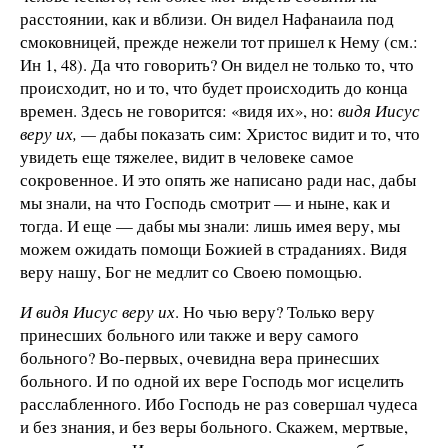
расстоянии, как и вблизи. Он видел Нафанаила под
смоковницей, прежде нежели тот пришел к Нему (см.:
Ин 1, 48). Да что говорить? Он видел не только то, что
происходит, но и то, что будет происходить до конца
времен. Здесь не говорится: «видя их», но:
видя Иисус
веру их, —
дабы показать сим: Христос видит и то, что
увидеть еще тяжелее, видит в человеке самое
сокровенное. И это опять же написано ради нас, дабы
мы знали, на что Господь смотрит — и ныне, как и
тогда. И еще — дабы мы знали: лишь имея веру, мы
можем ожидать помощи Божией в страданиях. Видя
веру нашу, Бог не медлит со Своею помощью.
И видя Иисус веру их
. Но чью веру? Только веру
принесших больного или также и веру самого
больного? Во-первых, очевидна вера принесших
больного. И по одной их вере Господь мог исцелить
расслабленного. Ибо Гос­подь не раз совершал чудеса
и без знания, и без веры больного. Скажем, мертвые,