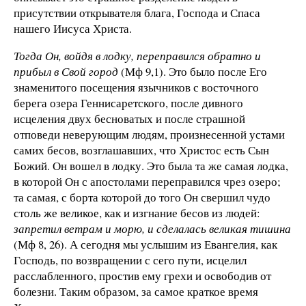
присутствии открывателя блага, Господа и Спаса
нашего Иисуса Христа.
Тогда Он, войдя в лодку, переправился обратно и
прибыл в Свой город
(Мф 9,1). Это было после Его
знаменитого посещения язычников с восточного
берега озера Геннисаретского, после дивного
исцеления двух бесноватых и после страшной
отповеди неверующим людям, произнесенной устами
самих бесов, возглашавших, что Христос есть Сын
Божий. Он вошел в лодку. Это была та же самая лодка,
в которой Он с апостолами переправился чрез озеро;
та самая, с борта которой до того Он свершил чудо
столь же великое, как и изгнание бесов из людей:
запретил ветрам и морю, и сделалась великая тишина
(Мф 8, 26). А сегодня мы услышим из Евангелия, как
Господь, по возвращении с сего пути, исцелил
расслабленного, простив ему грехи и освободив от
болезни. Таким образом, за самое краткое время