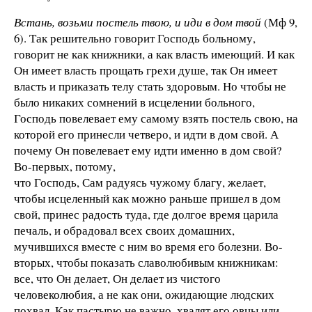
Встань, возьми постель твою, и иди в дом твой
(Мф 9,
6). Так решительно говорит Господь больному,
говорит не как книжники, а как власть имеющий. И как
Он имеет власть прощать грехи душе, так Он имеет
власть и приказать телу стать здоровым. Но чтобы не
было никаких сомнений в исцелении больного,
Господь повелевает ему самому взять постель свою, на
которой его принесли четверо, и идти в дом свой. А
почему Он повелевает ему идти именно в дом свой?
Во-первых, потому,
что Господь, Сам радуясь чужому благу, желает,
чтобы исцеленный как можно раньше пришел в дом
свой, принес радость туда, где долгое время царила
печаль, и обрадовал всех своих домашних,
мучившихся вместе с ним во время его болезни. Во-
вторых, чтобы показать славолюбивым книжникам:
все, что Он делает, Он делает из чистого
человеколюбия, а не как они, ожидающие людских
похвал. Как пастырю не важно, хвалят его овцы или