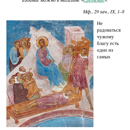
Мф., 29 зач.,
IX, 1–8
Не
радоваться
чужому
благу есть
одно из
самых