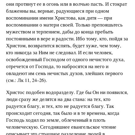
они протянут ее в огонь или в волчью пасть. И стократ
блаженны вы, верные, радующиеся при одном
воспоминании имени Христова, как дитя — при
воспоминании о матери своей. Только препояшьтесь
мужеством и терпением, дабы до конца пребыть
постоянными в вере и радости. Ибо тому, кто, пойдя за
Христом, возвратится вспять, будет хуже, чем тому,
кто никогда за Ним не следовал. И если человек,
освобожденный Господом от одного нечистого духа,
отречется от Господа, то набросятся на него и
овладеют им семь нечистых духов, злейших первого
(см.: Лк 11, 24–26).
Христос подобен водоразделу. Где бы Он ни появился,
люди сразу же делятся на два стана: на тех, кто
радуется благу, и тех, кто не радуется благу. Так
происходит сегодня, так было и в те времена, когда
Господь ходил по земле, облеченный в плоть
человеческую. Сегодняшнее евангельское чтение
описывает это страшное разделение людей в