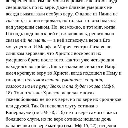
воскрешенные Им, не могли веровать так, чтобы чудо
свершилось по их вере. Даже близкие умерших не
всегда выказывали особую веру. О вдове из Наина не
сказано, что она веровала, но только что она плакала
над умершим сыном. Но, возможно, в тот миг, когда
Господь подошел к ней и, сжалившись, решительно
сказал ей:
не плачь
, — в ней вспыхнула вера в Его
могущество. И Марфа и Мария, сестры Лазаря, не
слишком веровали, что Христос воскресит их
умершего брата после того, как тот уже четыре дня
находился во гробе. Лишь начальник синагоги Иаир
имел крепкую веру во Христа, когда подошел к Нему и
говорил:
дочь моя теперь умирает; но приди,
возложи на нее руку Твою, и она будет жива
(Мф 9,
18). Точно так же Христос исцелял многих
тяжелобольных не по их вере, но по вере их сродников
или друзей. Так Он исцелил слугу сотника в
Капернауме (см.: Мф 8, 5–6) не по вере самого тяжко
болящего слуги, но по вере сотника; исцелил дочь
хананеянки по вере матери (см.: Мф 15, 22); исцелил