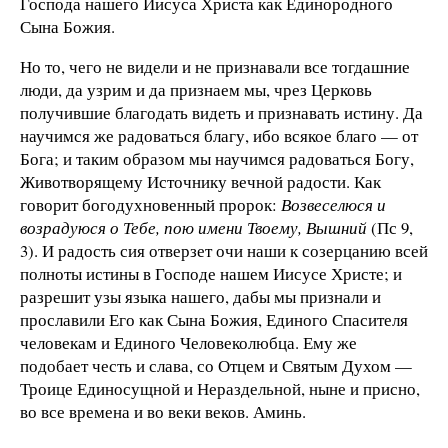
Господа нашего Иисуса Христа как Единородного
Сына Божия.
Но то, чего не видели и не признавали все тогдашние
люди, да узрим и да признаем мы, чрез Церковь
получившие благодать видеть и признавать истину. Да
научимся же радоваться благу, ибо всякое благо — от
Бога; и таким образом мы научимся радоваться Богу,
Живо­творящему Источнику вечной радости. Как
говорит богодухновенный пророк:
Возвеселюся и
возрадуюся о Тебе, пою имени Твоему, Вышний
(Пс 9,
3). И радость сия отверзет очи наши к созерцанию всей
полноты истины в Господе нашем Иисусе Христе; и
разрешит узы языка нашего, дабы мы признали и
прославили Его как Сына Божия, Единого Спасителя
человекам и Единого Человеколюбца. Ему же
подобает честь и слава, со Отцем и Святым Духом —
Троице Единосущной и Нераздельной, ныне и присно,
во все времена и во веки веков. Аминь.