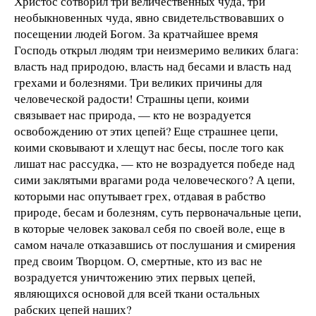
Христос сотворил три величественных чуда, три
необыкновенных чуда, явно свидетельствовавших о
посещении людей Богом. За кратчайшее время
Господь открыл людям три неизмеримо великих блага:
власть над природою, власть над бесами и власть над
грехами и болезнями. Три великих причины для
человеческой радости! Страшны цепи, коими
связывает нас природа, — кто не возрадуется
освобождению от этих цепей? Еще страшнее цепи,
коими сковывают и хлещут нас бесы, после того как
лишат нас рассудка, — кто не возрадуется победе над
сими заклятыми врагами рода человеческого? А цепи,
которыми нас опутывает грех, отдавая в рабство
природе, бесам и болезням, суть первоначальные цепи,
в которые человек заковал себя по своей воле, еще в
самом начале отказавшись от послушания и смирения
пред своим Творцом. О, смертные, кто из вас не
возрадуется уничтожению этих первых цепей,
являющихся основой для всей ткани остальных
рабских цепей наших?