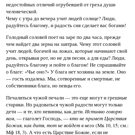
недостойных отличий огрубевшей от греха души
человеческой.
Чему с утра до вечера учит людей солнце? Люди,
радуйтесь благому, и радость сия сделает вас богами!
Голодный соловей поет на заре по два часа, прежде
чем найдет два зерна на завтрак. Чему этот соловей
учит людей, богачей на ложах, которые начинают свой
день, открывая рот, но не для песни, а для еды? Люди,
радуйтесь благому и пойте о благом! Не спрашивайте
о благе: «Чье оно?» У блага нет хозяина на земле. Оно
— гость издалека. Мы, сотворенные и смертные, не
собственники блага, но певцы его.
Печалиться чужой печали — это еще могут и грешные
старики. Но радоваться чужой радости могут только
дети — и те, кто невинны, как дети.
Истинно говорю
вам
, — глаголет Господь, —
кто не примет Царствия
Божия, как дитя, тот не войдет в него
(Мк 10, 15; см.:
Мф 18, 3). А что есть Царствие Божие, если не