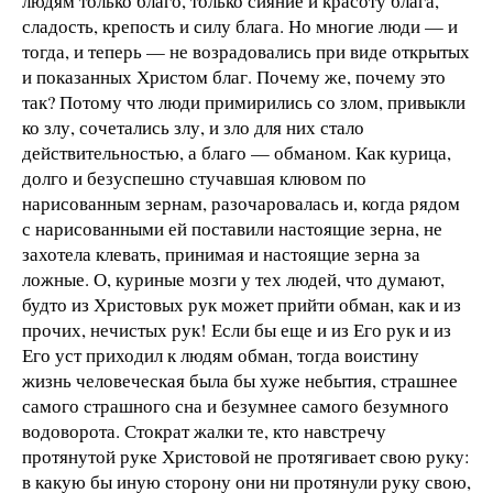
людям только благо, только сияние и красоту блага,
сладость, крепость и силу блага. Но многие люди — и
тогда, и теперь — не возрадовались при виде открытых
и показанных Хрис­том благ. Почему же, почему это
так? Потому что люди примирились со злом, привыкли
ко злу, сочетались злу, и зло для них стало
действительностью, а благо — обманом. Как курица,
долго и безуспешно стучавшая клювом по
нарисованным зернам, разочаровалась и, когда рядом
с нарисованными ей поставили настоящие зерна, не
захотела клевать, принимая и настоящие зерна за
ложные. О, куриные мозги у тех людей, что думают,
будто из Хрис­товых рук может прийти обман, как и из
прочих, нечистых рук! Если бы еще и из Его рук и из
Его уст приходил к людям обман, тогда воистину
жизнь человеческая была бы хуже небытия, страшнее
самого страшного сна и безумнее самого безумного
водоворота. Стократ жалки те, кто навстречу
протянутой руке Христовой не протягивает свою руку:
в какую бы иную сторону они ни протянули руку свою,