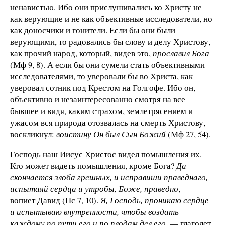
ненавистью. Ибо они прислушивались ко Христу не
как верующие и не как объективные исследователи, но
как доносчики и гонители. Если бы они были
верующими, то радовались бы слову и делу Христову,
как прочий народ, который, видев это,
прославил Бога
(Мф 9, 8). А если бы они сумели стать объективными
исследователями, то уверовали бы во Христа, как
уверовал сотник под Крестом на Голгофе. Ибо он,
объективно и незаинтересованно смотря на все
бывшее и видя, каким страхом, землетрясением и
ужасом вся природа отозвалась на смерть Христову,
воскликнул:
воистину Он был Сын Божий
(Мф 27, 54).
Господь наш Иисус Христос видел помышления их.
Кто может видеть помышления, кроме Бога?
Да
скончается злоба грешных, и исправиши праведнаго,
испытаяй сердца и утробы, Боже, праведно
, —
вопиет Давид (Пс 7, 10).
Я, Господь, проникаю сердце
и испытываю внутренности, чтобы воздать
каждому по пути его и по плодам дел его
, — глаголет