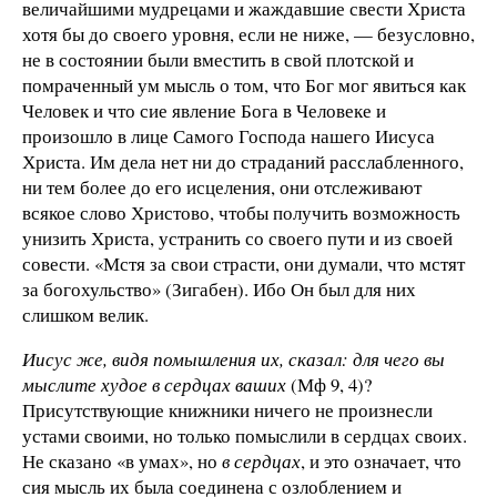
величайшими мудрецами и жаждавшие свести Христа
хотя бы до своего уровня, если не ниже, — безусловно,
не в состоянии были вместить в свой плотской и
помраченный ум мысль о том, что Бог мог явиться как
Человек и что сие явление Бога в Человеке и
произошло в лице Самого Господа нашего Иисуса
Христа. Им дела нет ни до страданий расслабленного,
ни тем более до его исцеления, они отслеживают
всякое слово Христово, чтобы получить возможность
унизить Христа, устранить со своего пути и из своей
совести. «Мстя за свои страсти, они думали, что мстят
за богохульство» (Зигабен). Ибо Он был для них
слишком велик.
Иисус же, видя помышления их, сказал: для чего вы
мыслите худое в сердцах ваших
(Мф 9, 4)?
Присутствующие книжники ничего не произнесли
устами своими, но только помыслили в сердцах своих.
Не сказано «в умах», но
в сердцах
, и это означает, что
сия мысль их была соединена с озлоблением и