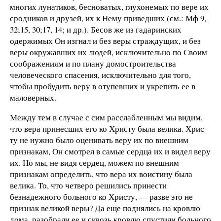
многих лунатиков, бесноватых, глухонемых по вере их
сродников и друзей, их к Нему приведших
(см.: Мф 9,
32;
15, 30;
17, 14; и др.)
. Бесов же из гадаринских
одержимых Он изгнал и без веры страждущих, и без
веры окружавших их людей, исключительно по Своим
соображениям и по плану домостроительства
человеческого спасения, исключительно для того,
чтобы пробудить веру в отупевших и укрепить ее в
маловерных.
Между тем в случае с сим расслабленным мы видим,
что вера принесших его ко Христу была велика. Хрис­
ту не нужно было оценивать веру их по внешним
признакам, Он смотрел в самые сердца их и видел веру
их. Но мы, не видя сердец, можем по внешним
признакам определить, что вера их воистину была
велика. То, что четверо решились принести
безнадежного больного ко Христу, — разве это не
признак великой веры? Да еще поднялись на кровлю
дома, разобрали ее и сквозь кровлю спустили больного