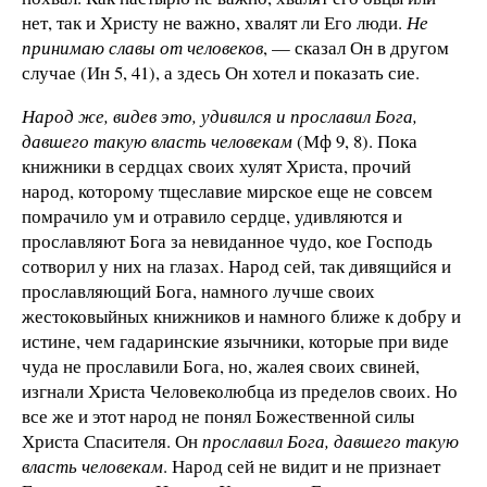
нет, так и Христу не важно, хвалят ли Его люди.
Не
принимаю славы от человеков
, — сказал Он в другом
случае (Ин 5, 41), а здесь Он хотел и показать сие.
Народ же, видев это, удивился и прославил Бога,
давшего такую власть человекам
(Мф 9, 8). Пока
книжники в сердцах своих хулят Христа, прочий
народ, которому тще­славие мирское еще не совсем
помрачило ум и отравило сердце, удивляются и
прославляют Бога за невиданное чудо, кое Господь
сотворил у них на глазах. Народ сей, так дивящийся и
прославляющий Бога, намного лучше своих
жестоковыйных книжников и намного ближе к добру и
истине, чем гадаринские язычники, которые при виде
чуда не прославили Бога, но, жалея своих свиней,
изгнали Христа Человеколюбца из пределов своих. Но
все же и этот народ не понял Божественной силы
Христа Спасителя. Он
прославил Бога, давшего такую
власть человекам
. Народ сей не видит и не признает