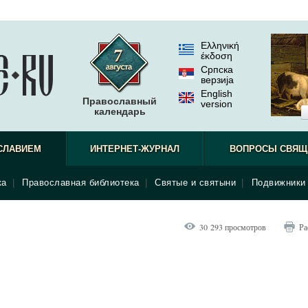
Ελληνική
έκδοση
Српска
верзиjа
English
Православный
version
календарь
СЛАВИЕМ
ИНТЕРНЕТ-ЖУРНАЛ
ВОПРОСЫ СВЯЩ
ка
|
Православная библиотека
|
Святые и святыни
|
Подвижники 
30 293 просмотров
Ра