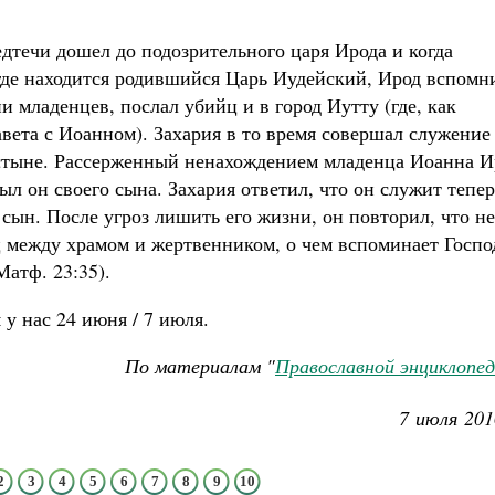
течи дошел до подозрительного царя Ирода и когда
где находится родившийся Царь Иудейский, Ирод вспомн
и младенцев, послал убийц и в город Иутту (где, как
вета с Иоанном). Захария в то время совершал служение
устыне. Рассерженный ненахождением младенца Иоанна И
рыл он своего сына. Захария ответил, что он служит тепер
о сын. После угроз лишить его жизни, он повторил, что не
йц между храмом и жертвенником, о чем вспоминает Госпо
атф. 23:35).
у нас 24 июня / 7 июля.
По материалам "
Православной энциклопе
7 июля 201
2
3
4
5
6
7
8
9
10