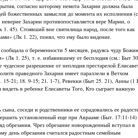
крытия, согласно которому немота Захарии должна была
дей божественных замыслов до момента их исполнения (с
го, неверие Захарии противопоставляется вере Марии, о
к 1. 45). Стоявший вне святилища народ, после того как
ами» (Лк 1. 22), понял, что ему было видение.
 сообщала о беременности 5 месяцев, радуясь чуду Божи
Лк 1. 25), т. е. избавившему от бесплодия (см.: Быт 30.
ное чудесное разрешение от неплодия престарелой Елисаве
молитв праведного Захарии имеет параллели в Ветхом
15-21; 18. 9-15; 21. 1-7), Ревекки (Быт 25. 21), Анны (1
я видеть в ребенке Елисаветы Того, Кто сыграет важную
 сына, соседи и родственники ее сорадовались ее радост
вершить установленный еще при Аврааме (Быт. 17:11-14)
ряд обрезания. Чрез обрезание новорожденный вступал в
ому день обрезания считался радостным семейным