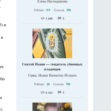
Елена Наследышева
.
Рейтинг:
9.9
Голосов:
196
3 688
5
5) в
 к
Святой Иоанн — свидетель убиенных
ых
младенцев
л
Свящ. Иоанн Валентин Истрати
ибо
Рейтинг:
10
Голосов:
705
8 424
5
м
),