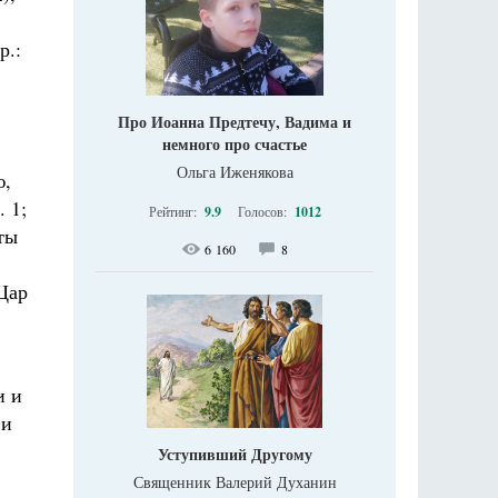
р.:
Про Иоанна Предтечу, Вадима и
немного про счастье
Ольга Иженякова
ю,
 1;
Рейтинг:
9.9
Голосов:
1012
ты
6 160
8
 Цар
и и
 и
Уступивший Другому
Священник Валерий Духанин