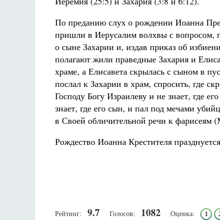
Иеремия (25:5) и Захария (3:8 и 6:12).
По преданию слух о рождении Иоанна Пред
пришли в Иерусалим волхвы с вопросом, 
о сыне Захарии и, издав приказ об избиени
полагают жили праведные Захария и Елиса
храме, а Елисавета скрылась с сыном в п
послал к Захарии в храм, спросить, где ск
Господу Богу Израилеву и не знает, где ег
знает, где его сын, и пал под мечами уби
в Своей обличительной речи к фарисеям (М
Рождество Иоанна Крестителя празднуется 
9.7
1082
Рейтинг:
Голосов:
Оценка:
1