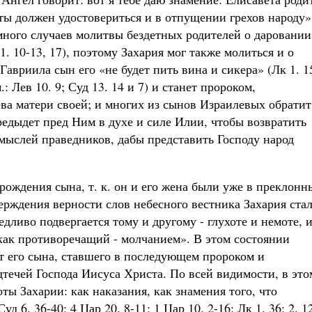
, ты должен удостовериться и в отпущении грехов народу»
 много случаев молитвы бездетных родителей о даровании
р 1. 10-13, 17), поэтому Захария мог также молиться и о
авриила сын его «не будет пить вина и сикера» (Лк 1. 1
 Лев 10. 9; Суд 13. 14 и 7) и станет пророком,
ва матери своей; и многих из сынов Израилевых обратит
предыдет пред Ним в духе и силе Илии, чтобы возвратить
 мыслей праведников, дабы представить Господу народ
рождения сына, т. к. он и его жена были уже в преклонн
верждения верности слов небесного вестника Захария ста
аведливо подвергается тому и другому - глухоте и немоте, 
 как противоречащий - молчанием». В этом состоянии
ет его сына, ставшего в последующем пророком и
течей Господа Иисуса Христа. По всей видимости, в это
ты Захарии: как наказания, как знамения того, что
уд 6. 36-40; 4 Цар 20. 8-11; 1 Цар 10. 2-16; Лк 1. 36; 2. 12