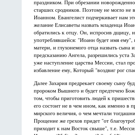
праздником. При обрезании новорожденном
старших сродников. Поэтому не могло не 
Иоанном. Евангелист подчеркивает нам это
желание Елисаветы назвать младенца Иоа
обратились к отцу. Он, испросив дщицу, н
употреблявшейся: "Иоанн будет имя ему",
матери, и глухонемого отца назвать сына и
предсказанию Ангела, разрешились уста З
уже наступление царства Мессии, стал пр
избавление ему, Который "воздвиг рог спа
Далее Захария предрекает своему сыну буд
пророком Вышнего и будет предтечею Бож
том, чтобы приготовить людей к пришестви
его состоит не в чем ином, как именно в 
мирского величия, о чем мечтали тогдашни
Прощение же грехов придет "от благоутроб
приходит к нам Восток свыше", т.е. Месс