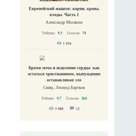
Европейский нацизм: корни, крона,
плоды. Часть 1
Александр Мосякин
Рейтинг:
9.3
Голосов:
74
1 816
Бремя меча и исцеление сердца: как
остаться христианином, вынужденно
останавливая зло
Свящ. Леонид Бартков
Рейтинг:
9.7
Голосов:
264
3 088
12