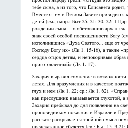
тебе сына, а из того, что Елисавета родит
Вместе с тем в Ветхом Завете приводится
детей (см., напр.: Быт 25. 21; 30. 22; 1 Ца
рождении сына. По обетованию архангела Г
знак своей особой посвященности Богу (см.:
исполнившись «Духа Святого... еще от чре
Господу Богу их» (Лк 1. 15-16), а также «
сердца отцов детям, и непокоривым образ
приготовленный» (Лк 1. 17).
Захария выразил сомнение в возможности 
летах. Для вразумления и в качестве подт
глух и нем (Лк 1. 22; ср.: Лк 1. 62). «Спр
как преслушник наказывается глухотой, а
Захария пребывал до дня появления на св
проповедником покаяния в Израиле и Пред
рассказе раскрывается тройной смысл немо
предсказанное сбудется (ср.: Быт 15. 9-21; С