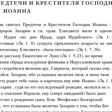
РЕДТЕЧИ И КРЕСТИТЕЛЯ ГОСПОД
ИОАННА
ли святого Предтечи и Крестителя Господня Иоанна - 
пророк Захария и св. прав. Елисавета жили в одном
в Иудеи «во дни Ирода, царя Иудейского» (Лк 1. 
естивые (Лк 1. 6) супруги преклонного возраста не им
поскольку Елисавета. «была неплодна» (Лк 1. 7, 36).
о рассказу Евангелия от Луки (Лк 1. 5-23), во время
ения обряда воскурения фимиама в Иерусалимском храм
 сподобился явления арх. Гавриила, который сказал ему:
бойся, Захария, ибо услышана молитва твоя, и жена твоя
та родит тебе сына, и наречешь ему имя: Иоанн» (Лк 1. 1
хария , судя по его последующей реакции, молился не о
а о спасении Израиля, ему (сверх ожиданий) было дано
ество о рождении сына. Блж. Феофилакт Болгарский
т, что услышана была молитва Захарии о том, чтобы Бог
 Ангел говорит: вот я тебе даю знамение: Елисавета роди