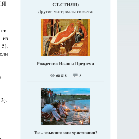
НЯ
СТ.СТИЛЯ)
Другие материалы сюжета:
св.
 из
5).
ели
Рождество Иоанна Предтечи
е
60 818
8
3).
Ты – язычник или христианин?
т