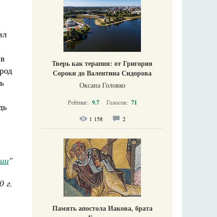
ил
 в
Тверь как терапия: от Григория
род
Сороки до Валентина Сидорова
ь
Оксана Головко
Рейтинг:
9.7
Голосов:
71
дь
1 158
2
дии
"
0 г.
Память апостола Иакова, брата