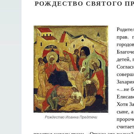
РОЖДЕСТВО СВЯТОГО П
Родите
прав. 
городо
Благоч
детей, 
Согласн
соверш
Захария
«...не 
Елисаве
Хотя За
сыне, 
Рождество Иоанна Предтечи
пророч
считае
простил народу грехи. «Откуда это видно?