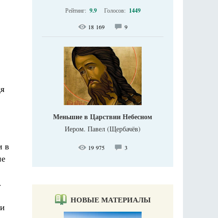
Рейтинг:
9.9
Голосов:
1449
18 169
9
дя
Меньшие в Царствии Небесном
Иером. Павел (Щербачёв)
и в
19 975
3
ие
.
НОВЫЕ МАТЕРИАЛЫ
ки