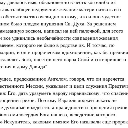
у давалось имя, обыкновенно в честь кого-либо из
вызвать общее недоумение желание матери назвать его
 обстоятельство очевидно потому, что и оно чудесно:
нном было плодом внушения Св. Духа. За решением
амазанную воском, написал на ней палочкой, для этого
 и все удивились необычайности совпадения желания
менем, которого не было в родстве их. И тотчас, по
ахарии, и он в пророческом вдохновении, как бы предви
ославлять Бога, посетившего народ Свой и сотворившего
сения в дому Давида".
ущее, предсказанное Ангелом, говоря, что он наречется
ественного Мессии, указывает и цели служения Предтеч
ю Его, дать уразуметь народу израильскому, что спасен
прощении грехов. Поэтому Израиль должен искать не
е духовные вожди его, а праведности и прощения грехов
ного милосердия Бога нашего, вследствие которого
ия-Искупитель, каковым именем Его называли еще проро