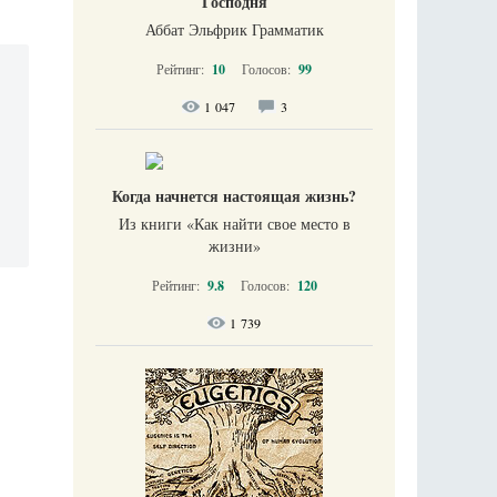
Господня
Аббат Эльфрик Грамматик
Рейтинг:
10
Голосов:
99
1 047
3
Когда начнется настоящая жизнь?
Из книги «Как найти свое место в
жизни​»
Рейтинг:
9.8
Голосов:
120
1 739