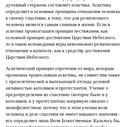
духовный стержень составляет аскетика. Аскетика
определяет и основные принципы отношения человека
к своему спасению, к тому, что для религиозного
человека является самым главным в жизни. Если в
аскетике провозглашен принцип нестяжания, как
основной принцип достижения Царствия Небесного,
то в таком исповедании веры невозможно религиозное
отношение к капиталу, как к средству достижения
Царствия Небесного.
Аскетический принцип отречения от мира, которым
пронизана православная аскетика, не совместим также
с прозелетической и вытекающей отсюда деловой
активностью католиков и протестантов. Учение о
предопределении ко спасению (которое было и у
католиков, и у протестантов) напрямую связано с
монофелитством, потому что в этом учении воля
человека в деле спасения не имеет никакого значения -
все определяет лишь Воля Божественная. Казалось бы,
такая монофелитская установка должна была бы