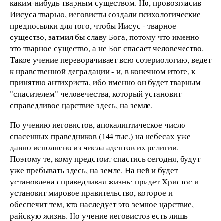
каким-нибудь тварным существом. Но, провозгласив
Иисуса тварью, иеговисты создали психологические
предпосылки для того, чтобы Иисус - тварное
существо, затмил бы славу Бога, потому что именно
это тварное существо, а не Бог спасает человечество.
Такое учение переворачивает всю сотериологию, ведет
к нравственной деградации - и, в конечном итоге, к
принятию антихриста, ибо именно он будет тварным
"спасителем" человечества, который установит
справедливое царствие здесь, на земле.
По учению иеговистов, апокалиптическое число
спасенных праведников (144 тыс.) на небесах уже
давно исполнено из числа адептов их религии.
Поэтому те, кому предстоит спастись сегодня, будут
уже пребывать здесь, на земле. На ней и будет
установлена справедливая жизнь: придет Христос и
установит мировое правительство, которое и
обеспечит тем, кто наследует это земное царствие,
райскую жизнь. Но учение иеговистов есть лишь