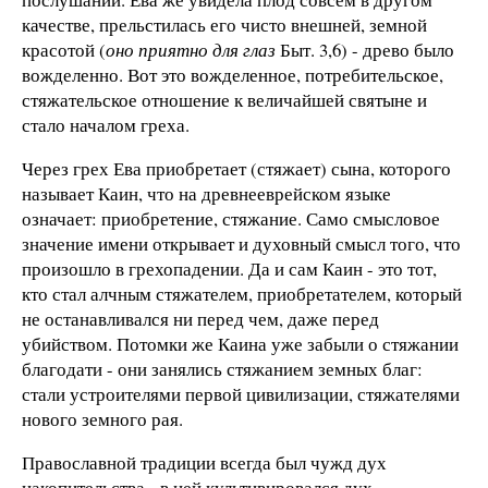
качестве, прельстилась его чисто внешней, земной
красотой (
оно приятно для глаз
Быт. 3,6) - древо было
вожделенно. Вот это вожделенное, потребительское,
стяжательское отношение к величайшей святыне и
стало началом греха.
Через грех Ева приобретает (стяжает) сына, которого
называет Каин, что на древнееврейском языке
означает: приобретение, стяжание. Само смысловое
значение имени открывает и духовный смысл того, что
произошло в грехопадении. Да и сам Каин - это тот,
кто стал алчным стяжателем, приобретателем, который
не останавливался ни перед чем, даже перед
убийством. Потомки же Каина уже забыли о стяжании
благодати - они занялись стяжанием земных благ:
стали устроителями первой цивилизации, стяжателями
нового земного рая.
Православной традиции всегда был чужд дух
накопительства - в ней культивировался дух