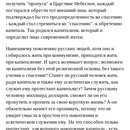
получить "пропуск" в Царствие Небесное, каждый
постарался обрести тот внешний знак, который
подтверждал бы его предопределенность ко спасению
- каждый стал стремиться ко "спасению": к обретению
капитала. Так родился капитализм, который и
определил лицо современной эпохи.
Нынешнему поколению русских людей, хотя оно и
собиралось жить при коммунизме, приходится жить
при капитализме. И здесь возникает вопрос: возможен
ли капитализм без этой религиозной основы, без такого
учения о спасении? Станет ли русский человек жить
ради капитала и также ему аскетически служить, как
служит ему протестант-капиталист? Зачем русскому
человеку миллиард долларов, сможет ли он его
прокутить и пропить за свою короткую жизнь? А он
обязательно начнет его пропивать, потому что не
увидит смысла в простом его накоплении и
аскетическом служении ему. На это способен только
протестант, для которого накопление капитала - есть