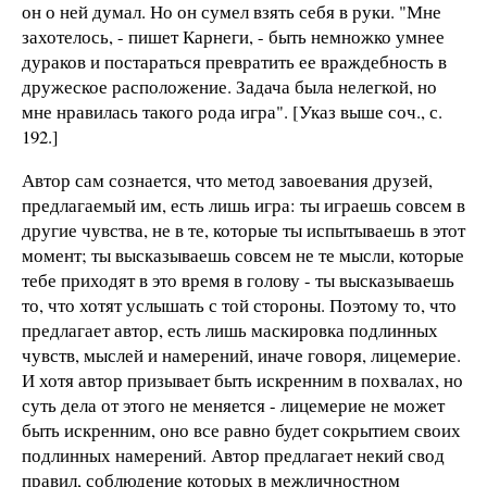
он о ней думал. Но он сумел взять себя в руки. "Мне
захотелось, - пишет Карнеги, - быть немножко умнее
дураков и постараться превратить ее враждебность в
дружеское расположение. Задача была нелегкой, но
мне нравилась такого рода игра". [Указ выше соч., с.
192.]
Автор сам сознается, что метод завоевания друзей,
предлагаемый им, есть лишь игра: ты играешь совсем в
другие чувства, не в те, которые ты испытываешь в этот
момент; ты высказываешь совсем не те мысли, которые
тебе приходят в это время в голову - ты высказываешь
то, что хотят услышать с той стороны. Поэтому то, что
предлагает автор, есть лишь маскировка подлинных
чувств, мыслей и намерений, иначе говоря, лицемерие.
И хотя автор призывает быть искренним в похвалах, но
суть дела от этого не меняется - лицемерие не может
быть искренним, оно все равно будет сокрытием своих
подлинных намерений. Автор предлагает некий свод
правил, соблюдение которых в межличностном