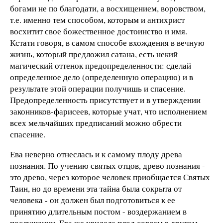
богами не по благодати, а восхищением, воровством,
т.е. именно тем способом, которым и антихрист
восхитит свое божественное достоинство и имя.
Кстати говоря, в самом способе вхождения в вечную
жизнь, который предложил сатана, есть некий
магический оттенок предопределенности: сделай
определенное дело (определенную операцию) и в
результате этой операции получишь и спасение.
Предопределенность присутствует и в утверждении
законников-фарисеев, которые учат, что исполнением
всех мельчайших предписаний можно обрести
спасение.
Ева неверно отнеслась и к самому плоду древа
познания. По учению святых отцов, древо познания -
это древо, через которое человек приобщается Святых
Таин, но до времени эта тайна была сокрыта от
человека - он должен был подготовиться к ее
принятию длительным постом - воздержанием в
послушании. Ева же увидела плод совсем в другом