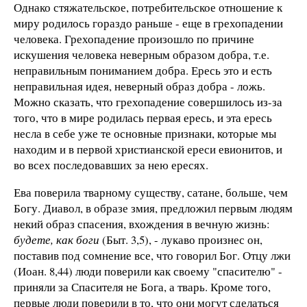
Однако стяжательское, потребительское отношение к
миру родилось гораздо раньше - еще в грехопадении
человека. Грехопадение произошло по причине
искушения человека неверным образом добра, т.е.
неправильным пониманием добра. Ересь это и есть
неправильная идея, неверный образ добра - ложь.
Можно сказать, что грехопадение совершилось из-за
того, что в мире родилась первая ересь, и эта ересь
несла в себе уже те основные признаки, которые мы
находим и в первой христианской ереси евионитов, и
во всех последовавших за нею ересях.
Ева поверила тварному существу, сатане, больше, чем
Богу. Диавол, в образе змия, предложил первым людям
некий образ спасения, вхождения в вечную жизнь:
будете, как боги
(Быт. 3,5), - лукаво произнес он,
поставив под сомнение все, что говорил Бог. Отцу лжи
(Иоан. 8,44) люди поверили как своему "спасителю" -
приняли за Спасителя не Бога, а тварь. Кроме того,
первые люди поверили в то, что они могут сделаться