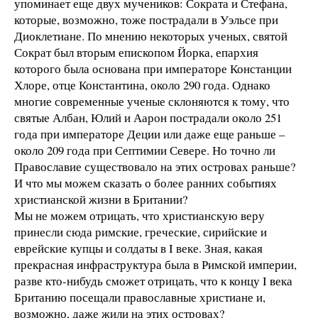
упоминает еще двух мучеников: Сократа и Стефана,
которые, возможно, тоже пострадали в Уэльсе при
Диоклетиане. По мнению некоторых ученых, святой
Сократ был вторым епископом Йорка, епархия
которого была основана при императоре Констанции
Хлоре, отце Константина, около 290 года. Однако
многие современные ученые склоняются к тому, что
святые Албан, Юлий и Аарон пострадали около 251
года при императоре Деции или даже еще раньше –
около 209 года при Септимии Севере. Но точно ли
Православие существовало на этих островах раньше?
И что мы можем сказать о более ранних событиях
христианской жизни в Британии?
Мы не можем отрицать, что христианскую веру
принесли сюда римские, греческие, сирийские и
еврейские купцы и солдаты в I веке. Зная, какая
прекрасная инфраструктура была в Римской империи,
разве кто-нибудь сможет отрицать, что к концу I века
Британию посещали православные христиане и,
возможно, даже жили на этих островах?