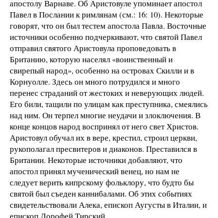
апостолу Варнаве. Об Аристовуле упоминает апостол
Павел в Послании к римлянам (см.: 16: 10). Некоторые
говорят, что он был тестем апостола Павла. Восточные
источники особенно подчеркивают, что святой Павел
отправил святого Аристовула проповедовать в
Британию, которую населял «воинственный и
свирепый народ», особенно на островах Скилли и в
Корнуолле. Здесь он много потрудился и много
перенес страданий от жестоких и неверующих людей.
Его били, тащили по улицам как преступника, смеялись
над ним. Он терпел многие неудачи и злоключения. В
конце концов народ воспринял от него свет Христов.
Аристовул обучал их в вере, крестил, строил церкви,
рукополагал пресвитеров и диаконов. Преставился в
Британии. Некоторые источники добавляют, что
апостол принял мученический венец, но нам не
следует верить кипрскому фольклору, что будто бы
святой был съеден каннибалами. Об этих событиях
свидетельствовали Алека, епископ Аугусты в Италии, и
епископ Дорофей Тирский.