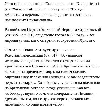
Христианский историк Евсевий, епископ Кесарийский
(ок. 264 – ок. 340), писал примерно в 320 году:
«Апостолы переплыли океан и достигли островов,
называемых Британскими».
Ранний отец Церкви блаженный Иероним Стридонский
(ок. 345 – ок. 420) свидетельствовал в 378 году: «Все
народы услышали о смерти и воскресении Христа».
Святитель Иоанн Златоуст, архиепископ
Константинопольский (ок. 347– 407) написал
исчерпывающее свидетельство о существовании
христианства в Британии: «Ибо и Британские острова,
лежащие за пределами моря, на самом океане,
ощутили силу изречения Господня; и там воздвигнуты
церкви и алтари… Хотя бы ты… удалился на океан или
на Британские острова, везде услышишь, как все
любомудрствуют о том, что содержится в Писании, –
другим языком, но не другою верою, различными
наречиями, но одинаковым умом».