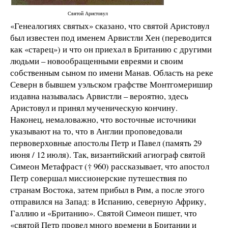
Святой Аристовул
«Генеалогиях святых» сказано, что святой Аристовул
был известен под именем Арвистли Хен (переводится
как «старец») и что он приехал в Британию с другими
людьми – новообращенными евреями и своим
собственным сыном по имени Манав. Область на реке
Северн в бывшем уэльском графстве Монтгомеришир
издавна называлась Арвистли – вероятно, здесь
Аристовул и принял мученическую кончину.
Наконец, немаловажно, что восточные источники
указывают на то, что в Англии проповедовали
первоверховные апостолы Петр и Павел (память 29
июня / 12 июля). Так, византийский агиограф святой
Симеон Метафраст († 960) рассказывает, что апостол
Петр совершал миссионерские путешествия по
странам Востока, затем прибыл в Рим, а после этого
отправился на Запад: в Испанию, северную Африку,
Галлию и «Британию». Святой Симеон пишет, что
«святой Петр провел много времени в Британии и