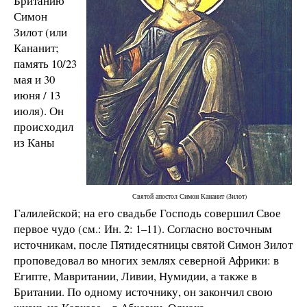
Британию
Симон
Зилот (или
Кананит;
память 10/23
мая и 30
июня / 13
июля). Он
происходил
из Каны
Святой апостол Симон Кананит (Зилот)
Галилейской; на его свадьбе Господь совершил Свое
первое чудо (см.: Ин. 2: 1–11). Согласно восточным
источникам, после Пятидесятницы святой Симон Зилот
проповедовал во многих землях северной Африки: в
Египте, Мавритании, Ливии, Нумидии, а также в
Британии. По одному источнику, он закончил свою