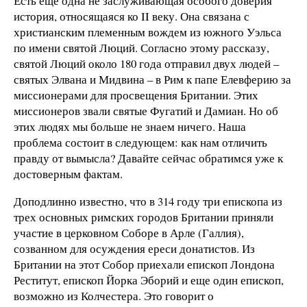
Есть еще одна не заслуживающая особого доверия
история, относящаяся ко II веку. Она связана с
христианским племенным вождем из южного Уэльса
по имени святой Люций. Согласно этому рассказу,
святой Люций около 180 года отправил двух людей –
святых Элвана и Мидвина – в Рим к папе Елевферию за
миссионерами для просвещения Британии. Этих
миссионеров звали святые Фугатий и Дамиан. Но об
этих людях мы больше не знаем ничего. Наша
проблема состоит в следующем: как нам отличить
правду от вымысла? Давайте сейчас обратимся уже к
достоверным фактам.
Доподлинно известно, что в 314 году три епископа из
трех основных римских городов Британии приняли
участие в церковном Соборе в Арле (Галлия),
созванном для осуждения ереси донатистов. Из
Британии на этот Собор приехали епископ Лондона
Реститут, епископ Йорка Эборий и еще один епископ,
возможно из Колчестера. Это говорит о