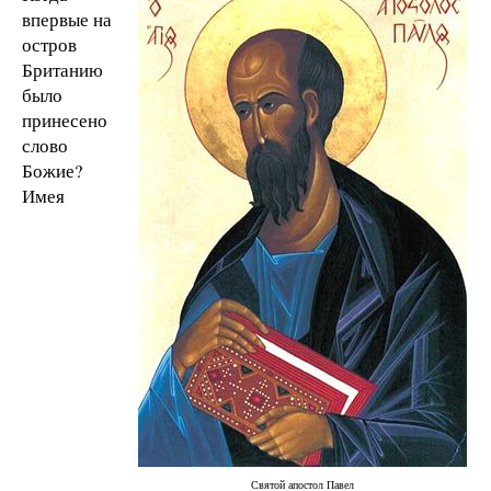
впервые на
остров
Британию
было
принесено
слово
Божие?
Имея
Святой апостол Павел