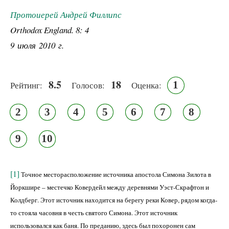
Протоиерей Андрей Филлипс
Orthodox England. 8: 4
9 июля 2010 г.
8.5
18
1
Рейтинг:
Голосов:
Оценка:
2
3
4
5
6
7
8
9
10
[1]
Точное месторасположение источника апостола Симона Зилота в
Йоркшире – местечко Ковердейл между деревнями Уэст-Скрафтон и
Колдберг. Этот источник находится на берегу реки Ковер, рядом когда-
то стояла часовня в честь святого Симона. Этот источник
использовался как баня. По преданию, здесь был похоронен сам