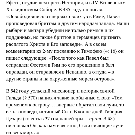
Ефесе, осудившем ересь Нестория, и в IV Вселенском
Халкидонском Соборе. В 435 году он писал:
«Освободившись от первых своих уз в Риме, Павел
проповедовал бриттам и другим народам запада. Наши
рыбари и мытари убедили не только римлян и их
подданных, но также бриттов и германцев признать
распятого Христа и Его заповеди». А в своем
комментарии ко 2-му посланию к Тимофею (4: 16) он
пишет следующее: «После того как Павел был
отправлен Фестом в Рим по его прошению и был
оправдан, он отправился в Испанию, а оттуда – в
другие страны и на окруженные морем острова».
В 542 году уэльский миссионер и историк святой
Гильда († 570) написал такие необычные слова: «Тем
временем к острову… впервые обратил свои лучи, то
есть заповеди, истинный Сын. В конце дней Тиберия
Цезаря (то есть в 37 год нашей эры.
– прот. А.Ф.
)
ниспослал Он, как нам известно, Свои сияющие лучи
на весь мир…»