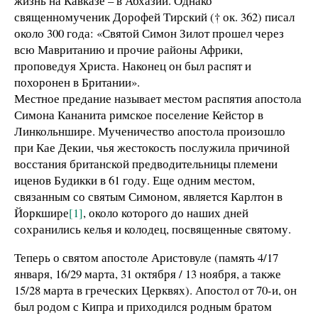
жизнь на Кавказе – в Абхазии. Однако
священномученик Дорофей Тирский († ок. 362) писал
около 300 года: «Святой Симон Зилот прошел через
всю Мавританию и прочие районы Африки,
проповедуя Христа. Наконец он был распят и
похоронен в Британии».
Местное предание называет местом распятия апостола
Симона Кананита римское поселение Кейстор в
Линкольншире. Мученичество апостола произошло
при Кае Декии, чья жестокость послужила причиной
восстания британской предводительницы племени
иценов Будикки в 61 году. Еще одним местом,
связанным со святым Симоном, является Карлтон в
Йоркшире
[1]
, около которого до наших дней
сохранились келья и колодец, посвященные святому.
Теперь о святом апостоле Аристовуле (память 4/17
января, 16/29 марта, 31 октября / 13 ноября, а также
15/28 марта в греческих Церквях). Апостол от 70-и, он
был родом с Кипра и приходился родным братом