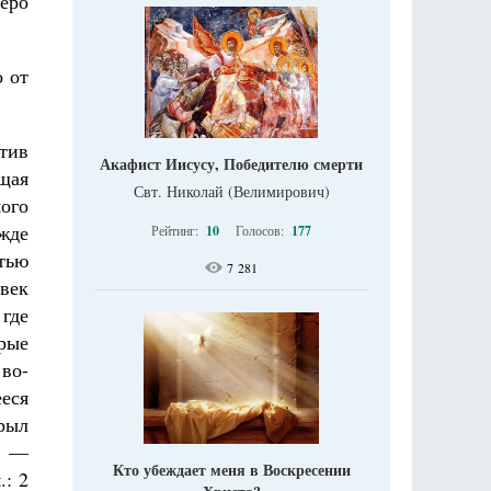
зеро
о от
тив
Акафист Иисусу, Победителю смерти
ющая
Свт. Николай (Велимирович)
ого
ежде
Рейтинг:
10
Голосов:
177
тью
7 281
век
 где
рые
во-
еся
рыл
е —
Кто убеждает меня в Воскресении
: 2