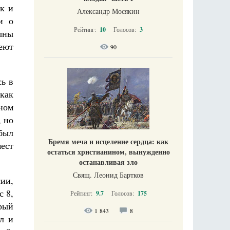
ак и
Александр Мосякин
и о
Рейтинг:
10
Голосов:
3
ыны
еют
90
ь в
как
ном
, но
 был
Бремя меча и исцеление сердца: как
ест
остаться христианином, вынужденно
останавливая зло
Свящ. Леонид Бартков
ии,
с 8,
Рейтинг:
9.7
Голосов:
175
рый
1 843
8
ел и