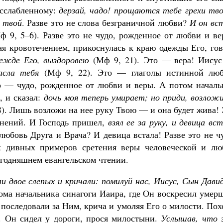
асслабленному:
дерзай, чадо! прощаются тебе грехи тв
м твой
. Разве это не слова безграничной любви?
И он вс
 9, 5–6). Разве это не чудо, рожденное от любви и в
ая кровотечением, прикоснулась к краю одежды Его, го
дежде Его, выздоровею
(Мф 9, 21). Это — вера! Иисус
асла тебя
(Мф 9, 22). Это — глаголы истинной люб
о — чудо, рожденное от любви и веры. А потом началь
, и сказал:
дочь моя теперь умирает; но приди, возлож
8)
. Лишь возложи на нее руку Твою — и она будет жива!
мнений. И Господь пришел,
взял ее за руку, и девица вс
е любовь Друга и Врача? И девица встала! Разве это не ч
 дивных примеров сретения веры человеческой и лю
егодняшнем евангельском чтении.
и двое слепых и кричали: помилуй нас, Иисус, Сын Дави
дома начальника синагоги Иаира, где Он воскресил уме
 последовали за Ним, крича и умоляя Его о милости. По
. Он сидел у дороги, прося милостыни.
Услышав, что 