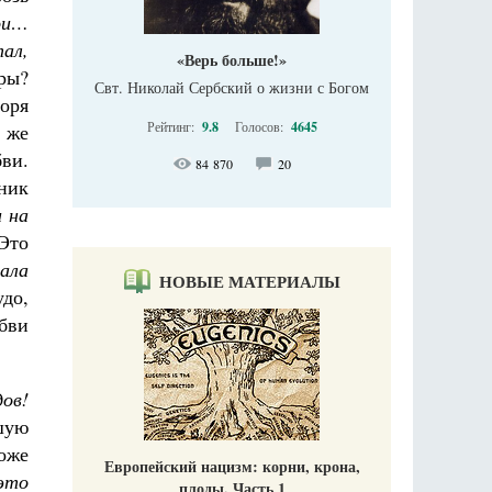
ои…
тал,
«Верь больше!»
еры?
Свт. Николай Сербский о жизни с Богом
воря
Рейтинг:
9.8
Голосов:
4645
 же
ви.
84 870
20
ник
и на
 Это
тала
НОВЫЕ МАТЕРИАЛЫ
удо,
бви
дов!
ршую
хоже
Европейский нацизм: корни, крона,
это
плоды. Часть 1