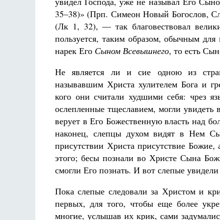
увидел Господа, уже не называл Его Сын
35–38)» (
Прп. Симеон Новый Богослов, С
(Лк 1, 32)
, — так благовествовал велик
пользуется, таким образом, обычным для 
нарек Его
Сыном Всевышнего
, то есть Сы
Не является ли и сие одною из стра
называвшим Христа хулителем Бога и гре
кого они считали худшими себя: чрез яз
ослепленные тщеславием, могли увидеть 
верует в Его Божественную власть над бо
наконец, слепцы духом видят в Нем Сы
присутствии Христа присутствие Божие, 
этого; бесы познали во Христе Сына Бож
смогли Его познать. И вот слепые увидели 
Пока слепые следовали за Христом и кри
первых, для того, чтобы еще более укр
многие, услышав их крик, сами задумалис