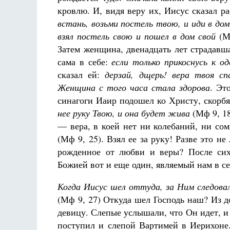
кровлю. И, видя веру их, Иисус сказал р
встань, возьми постель твою, и иди в до
взял постель свою и пошел в дом свой
(Мф
Затем женщина, двенадцать лет страдавш
сама в себе:
если только прикоснусь к о
сказал ей:
дерзай, дщерь! вера твоя сп
Женщина с того часа стала здорова
. Эт
синагоги Иаир подошел ко Христу, скорбя
нее руку Твою, и она будет жива
(Мф 9, 1
— вера, в коей нет ни колебаний, ни со
(Мф 9, 25)
. Взял ее за руку! Разве это н
рожденное от любви и веры? После сих
Божией вот и еще один, являемый нам в с
Когда Иисус шел оттуда, за Ним следовал
(Мф 9, 27) Откуда шел Господь наш? Из 
девицу. Слепые услышали, что Он идет, и
поступил и слепой Вартимей в Иерихоне