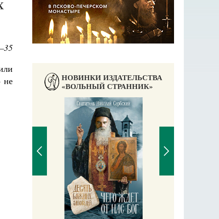
Х
7–35
или
НОВИНКИ ИЗДАТЕЛЬСТВА
о не
«ВОЛЬНЫЙ СТРАННИК»
аучись у
П
Е