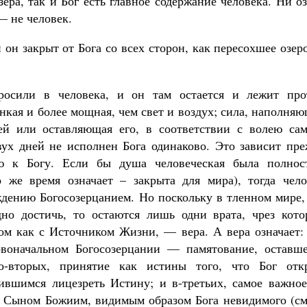
ера, так и Бог есть главное содержание человека. Ни о
— не человек.
 он закрыт от Бога со всех сторон, как пересохшее озер
осили в человека, и он там остается и лежит про
онкая и более мощная, чем свет и воздух; сила, наполня
ей или оставляющая его, в соответствии с волею сам
двух дней не исполнен Бога одинаково. Это зависит пр
ю к Богу. Если бы душа человеческая была полнос
о же время означает – закрыта для мира), тогда чело
ждению Богосозерцанием. Но поскольку в тленном мире,
дно достичь, то остаются лишь одни врата, чрез кото
ом как с Источником Жизни, — вера. А вера означает: 
рвоначальном Богосозерцании — памятование, оставше
о‑вторых, принятие как истины того, что Бог отк
ившимся лицезреть Истину; и в-третьих, самое важно
 Сыном Божиим, видимым образом Бога невидимого (см.