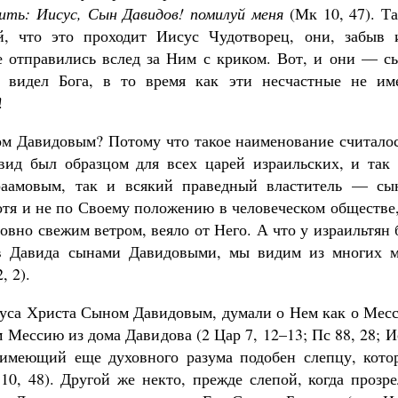
рить: Иисус, Сын Давидов! помилуй меня
(Мк 10, 47). Т
, что это проходит Иисус Чудотворец, они, забыв 
же отправились вслед за Ним с криком. Вот, и они — с
а видел Бога, в то время как эти несчастные не им
!
м Давидовым? Потому что такое наименование считалос
ид был образцом для всех царей израильских, и так 
раамовым, так и всякий праведный властитель — сы
отя и не по Своему положению в человеческом обществе
овно свежим ветром, веяло от Него. А что у израильтян
в Давида сынами Давидовыми, мы видим из многих м
, 2).
суса Христа Сыном Давидовым, думали о Нем как о Месс
 Мессию из дома Давидова (2 Цар 7, 12–13; Пс 88, 28; И
 имеющий еще духовного разума подобен слепцу, кото
0, 48). Другой же некто, прежде слепой, когда прозр