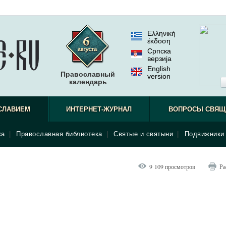
Ελληνική
έκδοση
Српска
верзиjа
English
Православный
version
календарь
СЛАВИЕМ
ИНТЕРНЕТ-ЖУРНАЛ
ВОПРОСЫ СВЯЩ
ка
|
Православная библиотека
|
Святые и святыни
|
Подвижники 
9 109 просмотров
Ра