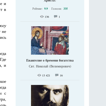
Христа?
ве и
ит в
Рейтинг:
9.9
Голосов:
335
136
1
могу
т не
лись
гда
 Где
Евангелие о бремени богатства
а, и
Свт. Николай (Велимирович)
13 421
16
икое
гда
и с
ера,
возь