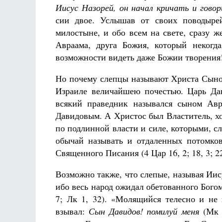
Иисус Назорей, он начал кричать и гово
сии двое. Услышав от своих поводырей
милостыне, и обо всем на свете, сразу 
Авраама, друга Божия, который некогд
возможности видеть даже Божии творения
Но почему слепцы называют Христа Сыно
Израиле величайшею почестью. Царь Дав
всякий праведник назывался сыном Ав
Давидовым. А Христос был Властитель, х
по подлинной власти и силе, которыми, сл
обычай называть и отдаленных потомко
Священного Писания (4 Цар 16, 2; 18, 3; 22
Возможно также, что слепые, называя Ии
ибо весь народ ожидал обетованного Богом
7; Лк 1, 32). «Молящийся телесно и не
взывал:
Сын Давидов! помилуй меня
(Мк 1