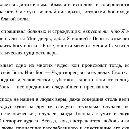
является достаточным, обымая и исполняя в совершенст
пасает. Сие суть величайшие врата, которыми Бог вход
 благой воли.
о спрашивал больных и страждущих:
веруете ли, что Я 
яешь ли ты Мне дверь, дабы Я вошел?» Верить означае
олить Богу войти. «Боже, очисти меня от меня и Сам все
ктическая сущность веры.
ывает одно из многих чудес, кои происходят тогда, ко
 себя Бога. Ибо Бог — Чудотворец во всех делах Своих.
родные и человеческие, убегают, словно тени от солнц
бовь — все предивное, сладчайшее и преславное.
осподь не нашел в людях веры, даже совершив столь вел
вдруг один за другим следуют несколько случаев, ко
а человеческая; случаев, когда Господь стучит и люд
н творит чудеса. Всегда, когда встречаются любовь и в
у люди, принесшие расслабленного и спустившие его ск