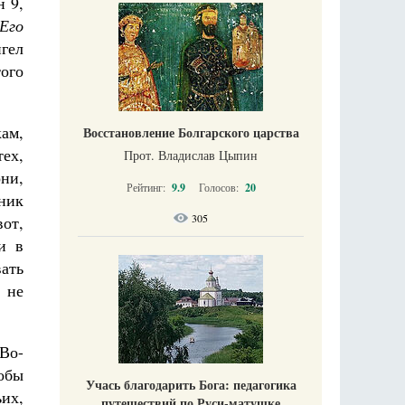
 9,
 Его
гел
того
ам,
Восстановление Болгарского царства
ех,
Прот. Владислав Цыпин
ни,
Рейтинг:
9.9
Голосов:
20
чник
305
вот,
и в
ать
 не
Во-
обы
Учась благодарить Бога: педагогика
ьих,
путешествий по Руси-матушке