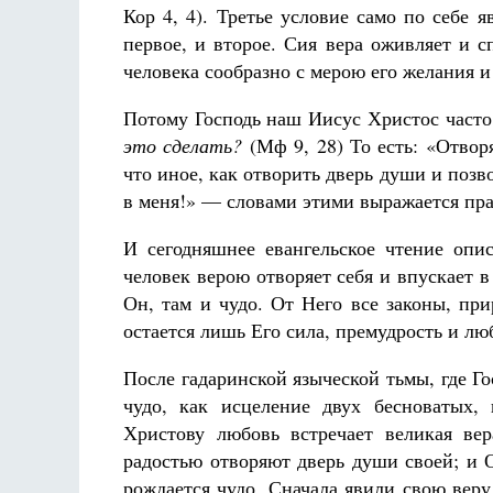
Кор 4, 4). Третье условие само по себе 
первое, и второе. Сия вера оживляет и с
человека сообразно с мерою его желания и
Потому Господь наш Иисус Христос част
это сделать?
(Мф 9, 28) То есть: «Отвор
что иное, как отворить дверь души и позв
в меня!» — словами этими выражается пра
И сегодняшнее евангельское чтение опис
человек верою отворяет себя и впускает в
Он, там и чудо. От Него все законы, при
остается лишь Его сила, премудрость и лю
После гадаринской языческой тьмы, где Г
чудо, как исцеление двух бесноватых, 
Христову любовь встречает великая вер
радостью отворяют дверь души своей; и О
рождается чудо. Сначала явили свою вер