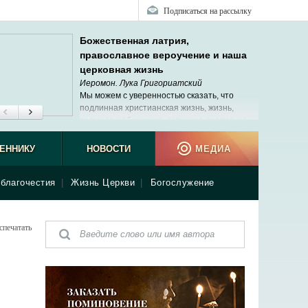
Подписаться на рассылку
Божественная латрия,
православное вероучение и наша
церковная жизнь
Иеромон. Лука Григориатский
Мы можем с уверенностью сказать, что
подлинная христианская жизнь, жизнь,
ведущая к обожению, истинная латрия, не
исчезли в наше время.
ЕННИКУ
НОВОСТИ
МЕДИА
благочестия
|
Жизнь Церкви
|
Богослужение
спечатать