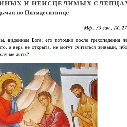
ЕННЫХ И НЕИСЦЕЛИМЫХ СЛЕПЦА
дьмая по Пятидесятнице
Мф., 33 зач., IX, 2
ы, видением Бога; его потомки после грехопадения ж
ыто, а вера не открыта, не могут считаться живыми, иб
 случае жить?
Великомученик Георгий Победоносец. Н
святого
Роман Котов