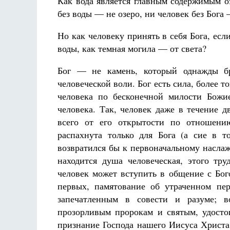
Как вода является главным содержимым оз
без воды — не озеро, ни человек без Бога 
Но как человеку принять в себя Бога, если
воды, как темная могила — от света?
Бог — не камень, который однажды бр
человеческой воли. Бог есть сила, более т
человека по бесконечной милости Божи
человека. Так, человек даже в течение 
всего от его открытости по отношени
распахнута только для Бога (а сие в т
возвратился бы к первоначальному насла
находится душа человеческая, этого тру
человек может вступить в общение с Бог
первых, памятование об утраченном пе
запечатленным в совести и разуме; в
прозорливым пророкам и святым, удосто
признание Господа нашего Иисуса Христа