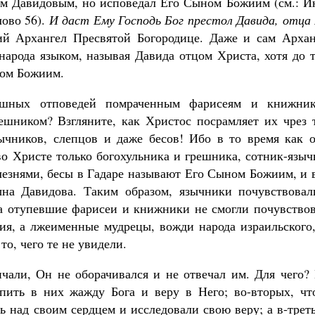
ом Давидовым, но исповедал Его Сыном Божиим (см.: Ин
лово 56
).
И даст Ему Господь Бог престол Давида, отца
ий Архангел Пресвятой Богородице. Даже и сам Архан
народа языком, называя Давида отцом Христа, хотя до 
ном Божиим.
шных отповедей помраченным фарисеям и книжник
шником? Взгляните, как Христос посрамляет их чрез т
ычников, слепцов и даже бесов! Ибо в то время как о
во Христе только богохульника и грешника, сотник-язы
лезнями, бесы в Гадаре называют Его Сыном Божиим, и 
на Давидова. Таким образом, язычники почувствовал
а отупевшие фарисеи и книжники не смогли почувствов
ия, а лжеименные мудрецы, вожди народа израильского,
то, чего те не увидели.
чали, Он не оборачивался и не отвечал им. Для чего? 
епить в них жажду Бога и веру в Него; во-вторых, чт
ь над своим сердцем и исследовали свою веру; а в‑трет