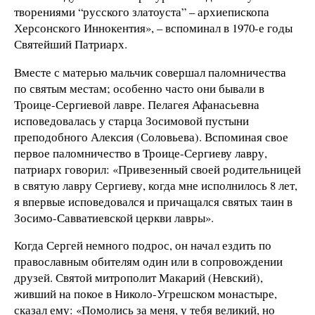
творениями “русского златоуста” – архиепископа
Херсонского Иннокентия», – вспоминал в 1970-е годы
Святейший Патриарх.
Вместе с матерью мальчик совершал паломничества
по святым местам; особенно часто они бывали в
Троице-Сергиевой лавре. Пелагея Афанасьевна
исповедовалась у старца Зосимовой пустыни
преподобного Алексия (Соловьева). Вспоминая свое
первое паломничество в Троице-Сергиеву лавру,
патриарх говорил: «Привезенный своей родительницей
в святую лавру Сергиеву, когда мне исполнилось 8 лет,
я впервые исповедовался и причащался святых таин в
Зосимо-Савватиевской церкви лавры».
Когда Сергей немного подрос, он начал ездить по
православным обителям один или в сопровождении
друзей. Святой митрополит Макарий (Невский),
живший на покое в Николо-Угрешском монастыре,
сказал ему: «Помолись за меня, у тебя великий, но