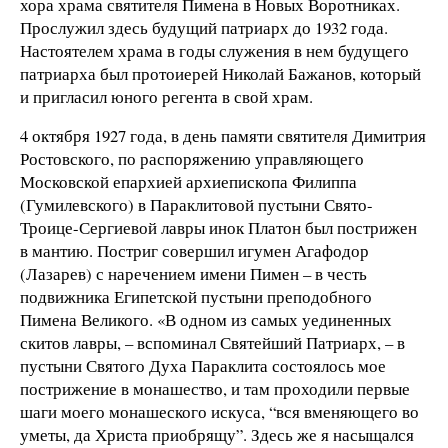
хора храма святителя Пимена в Новых Воротниках.
Прослужил здесь будущий патриарх до 1932 года.
Настоятелем храма в годы служения в нем будущего
патриарха был протоиерей Николай Бажанов, который
и пригласил юного регента в свой храм.
4 октября 1927 года, в день памяти святителя Димитрия
Ростовского, по распоряжению управляющего
Московской епархией архиепископа Филиппа
(Гумилевского) в Параклитовой пустыни Свято-
Троице-Сергиевой лавры инок Платон был пострижен
в мантию. Постриг совершил игумен Агафодор
(Лазарев) с наречением имени Пимен – в честь
подвижника Египетской пустыни преподобного
Пимена Великого. «В одном из самых уединенных
скитов лавры, – вспоминал Святейший Патриарх, – в
пустыни Святого Духа Параклита состоялось мое
пострижение в монашество, и там проходили первые
шаги моего монашеского искуса, “вся вменяющего во
уметы, да Христа приобрящу”. Здесь же я насыщался