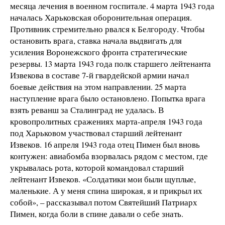
месяца лечения в военном госпитале. 4 марта 1943 года
началась Харьковская оборонительная операция.
Противник стремительно рвался к Белгороду. Чтобы
остановить врага, ставка начала выдвигать для
усиления Воронежского фронта стратегические
резервы. 13 марта 1943 года полк старшего лейтенанта
Извекова в составе 7-й гвардейской армии начал
боевые действия на этом направлении. 25 марта
наступление врага было остановлено. Попытка врага
взять реванш за Сталинград не удалась. В
кровопролитных сражениях марта-апреля 1943 года
под Харьковом участвовал старший лейтенант
Извеков. 16 апреля 1943 года отец Пимен был вновь
контужен: авиабомба взорвалась рядом с местом, где
укрывалась рота, которой командовал старший
лейтенант Извеков. «Солдатики мои были щуплые,
маленькие. А у меня спина широкая, я и прикрыл их
собой», – рассказывал потом Святейший Патриарх
Пимен, когда боли в спине давали о себе знать.