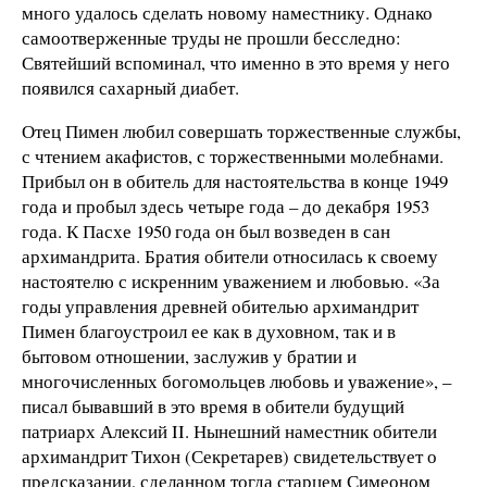
много удалось сделать новому наместнику. Однако
самоотверженные труды не прошли бесследно:
Святейший вспоминал, что именно в это время у него
появился сахарный диабет.
Отец Пимен любил совершать торжественные службы,
с чтением акафистов, с торжественными молебнами.
Прибыл он в обитель для настоятельства в конце 1949
года и пробыл здесь четыре года – до декабря 1953
года. К Пасхе 1950 года он был возведен в сан
архимандрита. Братия обители относилась к своему
настоятелю с искренним уважением и любовью. «За
годы управления древней обителью архимандрит
Пимен благоустроил ее как в духовном, так и в
бытовом отношении, заслужив у братии и
многочисленных богомольцев любовь и уважение», –
писал бывавший в это время в обители будущий
патриарх Алексий II. Нынешний наместник обители
архимандрит Тихон (Секретарев) свидетельствует о
предсказании, сделанном тогда старцем Симеоном