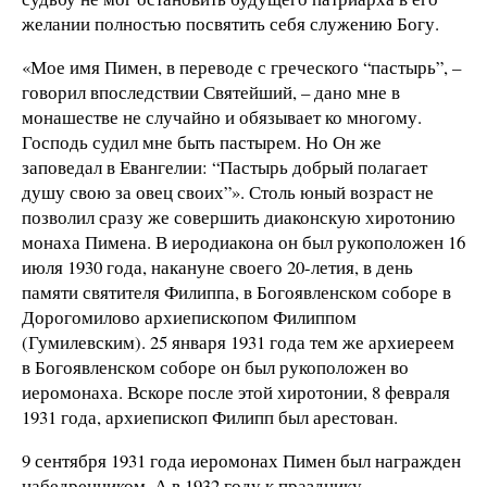
желании полностью посвятить себя служению Богу.
«Мое имя Пимен, в переводе с греческого “пастырь”, –
говорил впоследствии Святейший, – дано мне в
монашестве не случайно и обязывает ко многому.
Господь судил мне быть пастырем. Но Он же
заповедал в Евангелии: “Пастырь добрый полагает
душу свою за овец своих”». Столь юный возраст не
позволил сразу же совершить диаконскую хиротонию
монаха Пимена. В иеродиакона он был рукоположен 16
июля 1930 года, накануне своего 20-летия, в день
памяти святителя Филиппа, в Богоявленском соборе в
Дорогомилово архиепископом Филиппом
(Гумилевским). 25 января 1931 года тем же архиереем
в Богоявленском соборе он был рукоположен во
иеромонаха. Вскоре после этой хиротонии, 8 февраля
1931 года, архиепископ Филипп был арестован.
9 сентября 1931 года иеромонах Пимен был награжден
набедренником. А в 1932 году к празднику