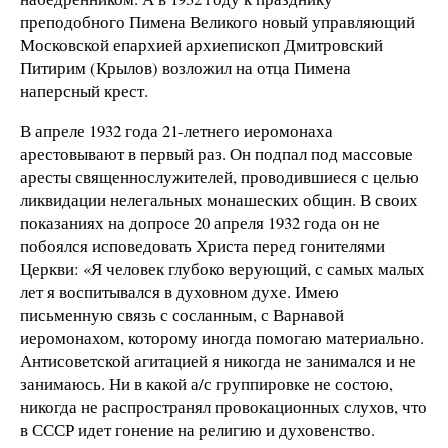
преподобного Пимена Великого новый управляющий
Московской епархией архиепископ Дмитровский
Питирим (Крылов) возложил на отца Пимена
наперсный крест.
В апреле 1932 года 21-летнего иеромонаха
арестовывают в первый раз. Он подпал под массовые
аресты священнослужителей, проводившиеся с целью
ликвидации нелегальных монашеских общин. В своих
показаниях на допросе 20 апреля 1932 года он не
побоялся исповедовать Христа перед гонителями
Церкви: «Я человек глубоко верующий, с самых малых
лет я воспитывался в духовном духе. Имею
письменную связь с сосланным, с Варнавой
иеромонахом, которому иногда помогаю материально.
Антисоветской агитацией я никогда не занимался и не
занимаюсь. Ни в какой а/с группировке не состою,
никогда не распространял провокационных слухов, что
в СССР идет гонение на религию и духовенство.