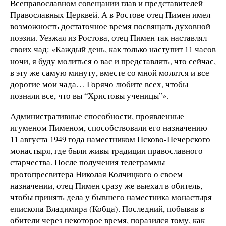
Всеправославном совещании глав и представителей
Православных Церквей. А в Ростове отец Пимен имел
возможность достаточное время посвящать духовной
поэзии. Уезжая из Ростова, отец Пимен так наставлял
своих чад: «Каждый день, как только наступит 11 часов
ночи, я буду молиться о вас и представлять, что сейчас,
в эту же самую минуту, вместе со мной молятся и все
дорогие мои чада… Горячо любите всех, чтобы
познали все, что вы “Христовы ученицы”».
Административные способности, проявленные
игуменом Пименом, способствовали его назначению
11 августа 1949 года наместником Псково-Печерского
монастыря, где были живы традиции православного
старчества. После получения телеграммы
протопресвитера Николая Колчицкого о своем
назначении, отец Пимен сразу же выехал в обитель,
чтобы принять дела у бывшего наместника монастыря
епископа Владимира (Кобца). Последний, побывав в
обители через некоторое время, поразился тому, как