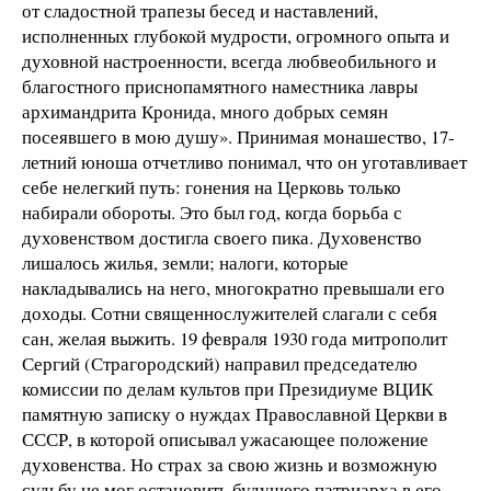
от сладостной трапезы бесед и наставлений,
исполненных глубокой мудрости, огромного опыта и
духовной настроенности, всегда любвеобильного и
благостного приснопамятного наместника лавры
архимандрита Кронида, много добрых семян
посеявшего в мою душу». Принимая монашество, 17-
летний юноша отчетливо понимал, что он уготавливает
себе нелегкий путь: гонения на Церковь только
набирали обороты. Это был год, когда борьба с
духовенством достигла своего пика. Духовенство
лишалось жилья, земли; налоги, которые
накладывались на него, многократно превышали его
доходы. Сотни священнослужителей слагали с себя
сан, желая выжить. 19 февраля 1930 года митрополит
Сергий (Страгородский) направил председателю
комиссии по делам культов при Президиуме ВЦИК
памятную записку о нуждах Православной Церкви в
СССР, в которой описывал ужасающее положение
духовенства. Но страх за свою жизнь и возможную
судьбу не мог остановить будущего патриарха в его