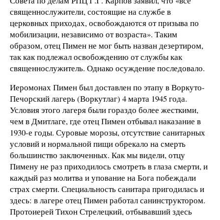
Совета по делам РПЦ Г.Г. Карпов заявил, что «все
священнослужители, состоящие на службе в
церковных приходах, освобождаются от призыва по
мобилизации, независимо от возраста». Таким
образом, отец Пимен не мог быть назван дезертиром,
так как подлежал освобождению от службы как
священнослужитель. Однако осуждение последовало.
Иеромонах Пимен был доставлен по этапу в Воркуто-
Печорский лагерь (Воркутлаг) 4 марта 1945 года.
Условия этого лагеря были гораздо более жесткими,
чем в Дмитлаге, где отец Пимен отбывал наказание в
1930-е годы. Суровые морозы, отсутствие санитарных
условий и нормальной пищи обрекало на смерть
большинство заключенных. Как мы видели, отцу
Пимену не раз приходилось смотреть в глаза смерти, и
каждый раз молитва и упование на Бога побеждали
страх смерти. Специальность санитара пригодилась и
здесь: в лагере отец Пимен работал санинструктором.
Протоиерей Тихон Стрелецкий, отбывавший здесь