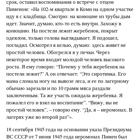
срок, оставил воспоминания о встрече с отцом
Пименом: «На 102-м квартале в Коми на одном участке
иду я с кладбища. Смотрю: на конюшне из трубы дым
идет. Значит, думаю, кто-то есть внутри. Захожу в
конюшню. На постели лежит жеребенок, покрыт
одеялом, только голова выглядывает. Я подошел,
погладил. Осмотрел я келью, думаю: здесь живет не
простой человек. Обогрелся я у печки. Через
некоторое время входит молодой человек высокого
роста. Я ему говорю: “Почему у тебя жеребенок на
постели лежит?” А он отвечает: “Это сиротинка. Его
мама сломала ногу на вывозе леса, и ее по лагерному
обычаю зарезали и по 10 грамм мяса раздали
заключенным. Та же участь ожидала жеребенка. Я
пожалел его и взял на воспитание”. “Вижу, вы не
простой человек”, – говорю ему. “Да, я – иеромонах. В
лагерях уже во второй раз”».
18 сентября 1945 года на основании указа Президиума
ВС СССР от 7 июня 1945 года иеромонах Пимен был