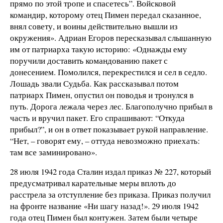
прямо по этой тропе и спасетесь”. Войсковой
командир, которому отец Пимен передал сказанное,
внял совету, и воины действительно вышли из
окружения». Адриан Егоров пересказывал слышанную
им от патриарха такую историю: «Однажды ему
поручили доставить командованию пакет с
донесением. Помолился, перекрестился и сел в седло.
Лошадь звали Судьба. Как рассказывал потом
патриарх Пимен, опустил он поводья и тронулся в
путь. Дорога лежала через лес. Благополучно прибыл в
часть и вручил пакет. Его спрашивают: “Откуда
прибыл?”, и он в ответ показывает рукой направление.
“Нет, – говорят ему, – оттуда невозможно приехать:
там все заминировано».
28 июля 1942 года Сталин издал приказ № 227, который
предусматривал карательные меры вплоть до
расстрела за отступление без приказа. Приказ получил
на фронте название «Ни шагу назад!». 29 июля 1942
года отец Пимен был контужен. Затем были четыре