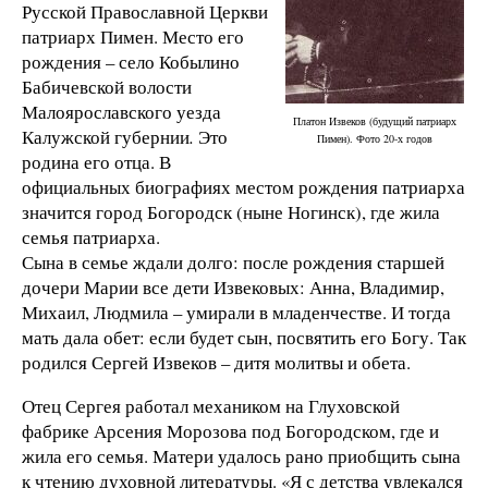
Русской Православной Церкви
патриарх Пимен. Место его
рождения – село Кобылино
Бабичевской волости
Малоярославского уезда
Платон Извеков (будущий патриарх
Калужской губернии
.
Это
Пимен). Фото 20-х годов
родина его отца. В
официальных биографиях местом рождения патриарха
значится город Богородск (ныне Ногинск), где жила
семья патриарха.
Сына в семье ждали долго: после рождения старшей
дочери Марии все дети Извековых: Анна, Владимир,
Михаил, Людмила – умирали в младенчестве. И тогда
мать дала обет: если будет сын, посвятить его Богу. Так
родился Сергей Извеков – дитя молитвы и обета.
Отец Сергея работал механиком на Глуховской
фабрике Арсения Морозова под Богородском, где и
жила его семья. Матери удалось рано приобщить сына
к чтению духовной литературы. «Я с детства увлекался