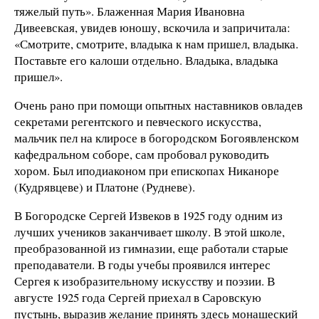
тяжелый путь». Блаженная Мария Ивановна
Дивеевская, увидев юношу, вскочила и запричитала:
«Смотрите, смотрите, владыка к нам пришел, владыка.
Поставьте его калоши отдельно. Владыка, владыка
пришел».
Очень рано при помощи опытных наставников овладев
секретами регентского и певческого искусства,
мальчик пел на клиросе в богородском Богоявленском
кафедральном соборе, сам пробовал руководить
хором. Был иподиаконом при епископах Никаноре
(Кудрявцеве) и Платоне (Рудневе).
В Богородске Сергей Извеков в 1925 году одним из
лучших учеников заканчивает школу. В этой школе,
преобразованной из гимназии, еще работали старые
преподаватели. В годы учебы проявился интерес
Сергея к изобразительному искусству и поэзии. В
августе 1925 года Сергей приехал в Саровскую
пустынь, выразив желание принять здесь монашеский