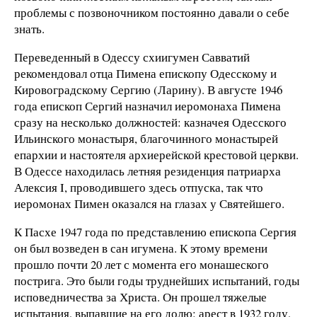
проблемы с позвоночником постоянно давали о себе
знать.
Переведенный в Одессу схиигумен Савватий
рекомендовал отца Пимена епископу Одесскому и
Кировоградскому Сергию (Ларину). В августе 1946
года епископ Сергий назначил иеромонаха Пимена
сразу на несколько должностей: казначея Одесского
Ильинского монастыря, благочинного монастырей
епархии и настоятеля архиерейской крестовой церкви.
В Одессе находилась летняя резиденция патриарха
Алексия I, проводившего здесь отпуска, так что
иеромонах Пимен оказался на глазах у Святейшего.
К Пасхе 1947 года по представлению епископа Сергия
он был возведен в сан игумена. К этому времени
прошло почти 20 лет с момента его монашеского
пострига. Это были годы труднейших испытаний, годы
исповедничества за Христа. Он прошел тяжелые
испытания, выпавшие на его долю: арест в 1932 году,