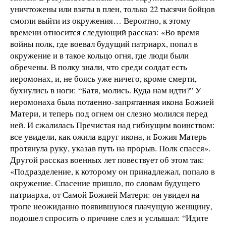
уничтожены или взяты в плен, только 22 тысячи бойцов
смогли выйти из окружения… Вероятно, к этому
времени относится следующий рассказ: «Во время
войны полк, где воевал будущий патриарх, попал в
окружение и в такое кольцо огня, где люди были
обречены. В полку знали, что среди солдат есть
иеромонах, и, не боясь уже ничего, кроме смерти,
бухнулись в ноги: “Батя, молись. Куда нам идти?” У
иеромонаха была потаенно-запрятанная икона Божией
Матери, и теперь под огнем он слезно молился перед
ней. И сжалилась Пречистая над гибнущим воинством:
все увидели, как ожила вдруг икона, и Божия Матерь
протянула руку, указав путь на прорыв. Полк спасся».
Другой рассказ военных лет повествует об этом так:
«Подразделение, к которому он принадлежал, попало в
окружение. Спасение пришло, по словам будущего
патриарха, от Самой Божией Матери: он увидел на
тропе неожиданно появившуюся плачущую женщину,
подошел спросить о причине слез и услышал: “Идите