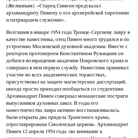
(Желниным): «Старец Симеон предсказал
архимандриту Пимену о его архиерейской хиротонии
и патриаршем служении».
Возглавив в январе 1954 года Троице-Сергиеву лавру в
качестве наместника, отец Пимен много трудился и по
устроению Московской духовной академии. Вместе с
ректором протоиереем Константином Ружицким он
добился возвращения академии Покровского храма и
совершил в нем первую службу. Наместник принимал
участие во всех академических торжествах,
присутствовал на защите магистерских диссертаций,
иногда просто приходил пообщаться со студентами.
Архимандрит Пимен совершал монашеские постриги
выпускников духовных школ. В годы его
наместничества лавра активно восстанавливалась,
были открыты два придела Трапезного храма,
отреставрирована Смоленская церковь. Архимандрит
Пимен 12 апреля 1954 года «во внимание к