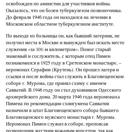
освобожден по амнистии для участников войны.
Оказалось, что он болен туберкулезом позвоночника.
До февраля 1946 года он находился на лечении в
Московском областном туберкулезном институте.
По выходе из больницы он, как бывший лагерник, не
получил места в Москве и вынужден был искать место
служения «за 101-м километром». Помог старый
знакомый и сослужитель, с которым отец Пимен
познакомился в 1925 году в Сретенском монастыре, –
иеромонах Серафим (Крутень). Он прошел лагеря и
ссылки и после войны стал служить в Благовещенском
соборе г. Мурома, где принял схиму с именем
Савватий. В 1946 году он стал духовником Одесского
архиерейского дома. 20 марта 1946 года иеромонаха
Пимена по рекомендации схиигумена Савватия
назначили в штат Благовещенского собора бывшего
Благовещенского мужского монастыря г. Мурома.
Иеромонах Пимен служил в соборе, препоясав
позвоночник жестким кожаным корсетом, так как