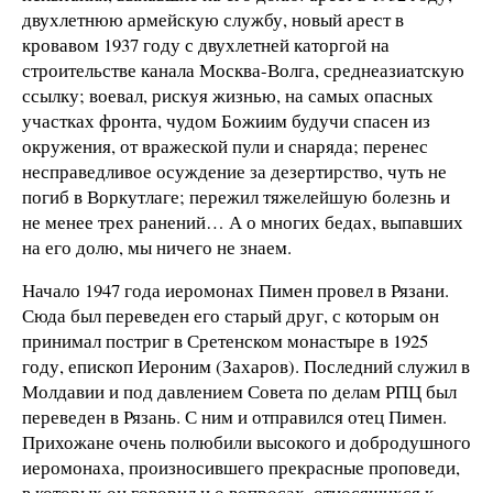
двухлетнюю армейскую службу, новый арест в
кровавом 1937 году с двухлетней каторгой на
строительстве канала Москва-Волга, среднеазиатскую
ссылку; воевал, рискуя жизнью, на самых опасных
участках фронта, чудом Божиим будучи спасен из
окружения, от вражеской пули и снаряда; перенес
несправедливое осуждение за дезертирство, чуть не
погиб в Воркутлаге; пережил тяжелейшую болезнь и
не менее трех ранений… А о многих бедах, выпавших
на его долю, мы ничего не знаем.
Начало 1947 года иеромонах Пимен провел в Рязани.
Сюда был переведен его старый друг, с которым он
принимал постриг в Сретенском монастыре в 1925
году, епископ Иероним (Захаров). Последний служил в
Молдавии и под давлением Совета по делам РПЦ был
переведен в Рязань. С ним и отправился отец Пимен.
Прихожане очень полюбили высокого и добродушного
иеромонаха, произносившего прекрасные проповеди,
в которых он говорил и о вопросах, относящихся к