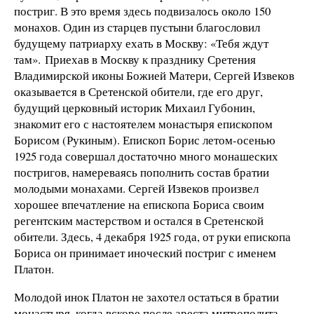
постриг. В это время здесь подвизалось около 150
монахов. Один из старцев пустыни благословил
будущему патриарху ехать в Москву: «Тебя ждут
там». Приехав в Москву к празднику Сретения
Владимирской иконы Божией Матери, Сергей Извеков
оказывается в Сретенской обители, где его друг,
будущий церковный историк Михаил Губонин,
знакомит его с настоятелем монастыря епископом
Борисом (Рукиным). Епископ Борис летом-осенью
1925 года совершал достаточно много монашеских
постригов, намереваясь пополнить состав братии
молодыми монахами. Сергей Извеков произвел
хорошее впечатление на епископа Бориса своим
регентским мастерством и остался в Сретенской
обители. Здесь, 4 декабря 1925 года, от руки епископа
Бориса он принимает иноческий постриг с именем
Платон.
Молодой инок Платон не захотел остаться в братии
монастыря, когда вскоре после ареста митрополита