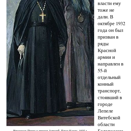
власти ему
тоже не
дали. В
октябре 1932
года он был
призван в
ряды
Красной
армии и
направлен в
55-й
отдельный
конный
транспорт,
стоявший в
городе
Лепеле
Витебской
области
Белоруссии.
Иеромонах Пимен и епископ Антоний. Павел Корин. 1935 г.