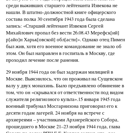
среди выживших старшего лейтенанта Извекова не
нашли. В штатно-должностной книге офицерского
состава полка 30 сентября 1943 года была сделана
запись: «Старший лейтенант Извеков Сергей
Михайлович пропал без вести 26.08.43 Мерефск[ий]
р[айо]н Харьк[овской] обл[асти]». Однако отец Пимен
был жив, хотя его военное командование не знало об
этом. Он был направлен в госпиталь в Москву, где
проходил лечение после ранения.
29 ноября 1944 года он был задержан милицией в
Москве. Выяснилось, что он проживал на Сущевском
валу у двух монахинь. Было предъявлено обвинение в
том, что он «скрывался от ответственности под видом
служителя религиозного культа».15 января 1945 года
военный трибунал Мосгарнизона приговорил его к
десяти годам лагерей. 24 ноября на встрече с
архиереями – участниками Архиерейского Собора,
прошедшего в Москве 21–23 ноября 1944 года, глава