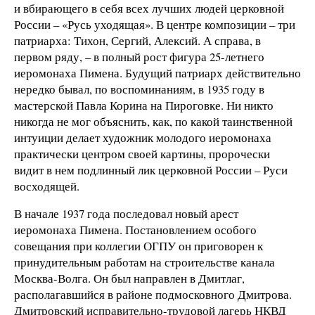
и вбирающего в себя всех лучших людей церковной
России – «Русь уходящая». В центре композиции – три
патриарха: Тихон, Сергий, Алексий. А справа, в
первом ряду, – в полный рост фигура 25-летнего
иеромонаха Пимена. Будущий патриарх действительно
нередко бывал, по воспоминаниям, в 1935 году в
мастерской Павла Корина на Пироговке. Ни никто
никогда не мог объяснить, как, по какой таинственной
интуиции делает художник молодого иеромонаха
практически центром своей картины, пророчески
видит в нем подлинный лик церковной России – Руси
восходящей.
В начале 1937 года последовал новый арест
иеромонаха Пимена. Постановлением особого
совещания при коллегии ОГПУ он приговорен к
принудительным работам на строительстве канала
Москва-Волга. Он был направлен в Дмитлаг,
располагавшийся в районе подмосковного Дмитрова.
Дмитровский исправительно-трудовой лагерь НКВД