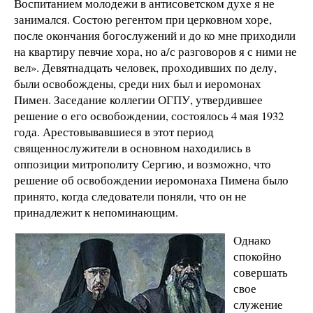
Воспитанием молодежи в антисоветском духе я не
занимался. Состою регентом при церковном хоре,
после окончания богослужений и до ко мне приходили
на квартиру певчие хора, но а/с разговоров я с ними не
вел». Девятнадцать человек, проходивших по делу,
были освобождены, среди них был и иеромонах
Пимен. Заседание коллегии ОГПУ, утвердившее
решение о его освобождении, состоялось 4 мая 1932
года. Арестовывавшиеся в этот период
священнослужители в основном находились в
оппозиции митрополиту Сергию, и возможно, что
решение об освобождении иеромонаха Пимена было
принято, когда следователи поняли, что он не
принадлежит к непоминающим.
Однако
спокойно
совершать
свое
служение