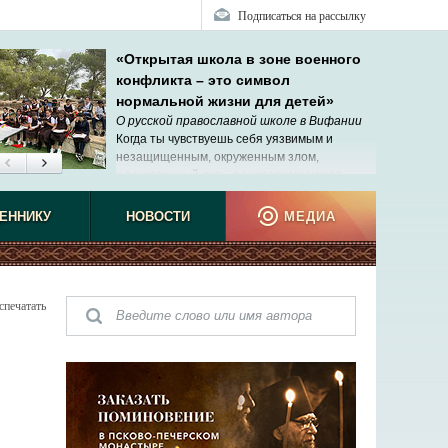
Подписаться на рассылку
«Открытая школа в зоне военного
конфликта – это символ
нормальной жизни для детей»
О русской православной школе в Вифании
Когда ты чувствуешь себя уязвимым и
незащищенным, окруженным злом,
единственный путь, по которому может
прийти помощь, – Господь.
ЕННИКУ
НОВОСТИ
МЕДИА
спечатать