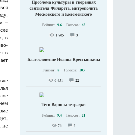
Проблема культуры в творениях
вся
святителя Филарета, митрополита
оду.
Московского и Коломенского
м –
Рейтинг:
9.6
Голосов:
62
сле
1 805
3
, в
ево-
ст в
вает
Благословение Иоанна Крестьянкина
.
Рейтинг:
8
Голосов:
103
кже
6 451
22
лья
лое
нем
Тети Варины тетрадки
оме
Рейтинг:
9.4
Голосов:
21
дет,
а не
76
3