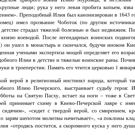
рупные люди; рука у него левая пробита копьем, язва 
мением». Преподобный Илия был канонизирован в 1643 г
мец) имел прозвание Чоботок (по другим источника
 детстве страдал тяжелой болезнью и был недвижим. По
князю воеводой. После легендарных воинских подвигов
ка) он ушел в монастырь и скончался, будучи иноком Ки
денная учеными экспертиза мощей определяет его возра
одобного Илии в детстве и тяжелые воинские раны. Почи
уки в троеперстии. Память его чтится церковью 1 января
окой верой в религиозный инстинкт народа, который та
обного Илию Печерского, выстраивает судьбу героя: И
бботы на Святую Пасху, встает на ноги – тоже в Свет
фей принимает схиму в Киево-Печерской лавре с име
сидячим», «сидит с твердой верой, со смирением, кр
по зарям шепотом молитвы начитывает», «а поклоны кла
лия «отродясь постится, а скоромного куска у него душ