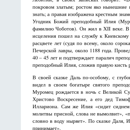
покровом златым; ростом яко нынешние к
знать; а правая изображена крестным зна
Угодник Божий преподобный Илия (Муро
фамилию Чоботов). Он жил в XII веке. В
исцеления пошел на службу к Киевскому 
расцвете лет (судя по всему, около соро
Печерской лавры, около 1188 года. Прове
40 – 45 лет и подтверждает паралич преп
преподобный Илия, сложив правую кисть р
В своей сказке Даль по-особому, с глуб
видел в своем богатыре святого препод
Муромец рождается в ночь с Великой Су
Христово Воскресение, а его дед Тимо
Иллариона. Сам же Илия «сидит сиднем 
молитвы присной, слова не вымолвит», «
словно в воду ныряет». По сказке Даля, И
принимает».