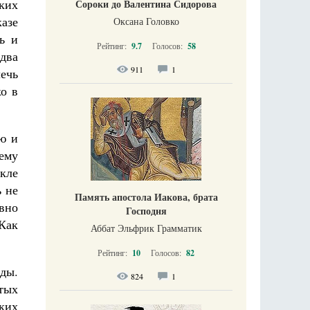
ких
Сороки до Валентина Сидорова
казе
Оксана Головко
ь и
Рейтинг:
9.7
Голосов:
58
 два
911
1
лечь
ко в
ю и
тему
икле
ь не
Память апостола Иакова, брата
ивно
Господня
 Как
Аббат Эльфрик Грамматик
Рейтинг:
10
Голосов:
82
яды.
824
1
тых
ких