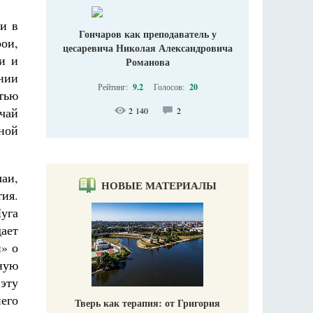
и в
Гончаров как преподаватель у
рои,
цесаревича Николая Александровича
и и
Романова
нии
Рейтинг:
9.2
Голосов:
20
тью
чай
2 140
2
ной
аи,
НОВЫЕ МАТЕРИАЛЫ
тия.
уга
дает
й» о
ную
 эту
его
Тверь как терапия: от Григория