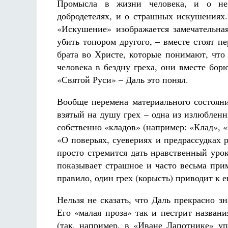
Промысла в жизни человека, и о нез
добродетелях, и о страшных искушениях.
«Искушение» изображается замечательная
убить топором другого, – вместе стоят п
брата во Христе, которые понимают, что
человека в бездну греха, они вместе бор
«Святой Руси» – Даль это понял.
Вообще перемена материального состояни
взятый на душу грех – одна из излюбленн
собственно «кладов» (например: «Клад», «
«О поверьях, суевериях и предрассудках р
просто стремится дать нравственный уро
показывает страшное и часто весьма при
правило, один грех (корысть) приводит к 
Нельзя не сказать, что Даль прекрасно 
Его «малая проза» так и пестрит назван
(так, например, в «Иване Лапотнике» уп