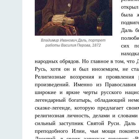
Фредерика де Грааф
открыл
была ж
подвиг
Даль б
полюби
Владимир Иванович Даль, портрет 
сих п
работы Василия Перова, 1872 
находк
народных обрядов. Но главное в том, что
Русь, хотя он и был иноземцем, не ст
Религиозные воззрения и проявления 
произведений. Именно из Православия 
широкие и яркие черты русского нацио
легендарный богатырь, обладающий нем
сказке-легенде, которую предлагает сво
религиозная личность, делами и словами
сильный заступник Святой Руси. Даль
преподобного Илии, чьи мощи покоятс
Леонтий, в своих записках говорит: «