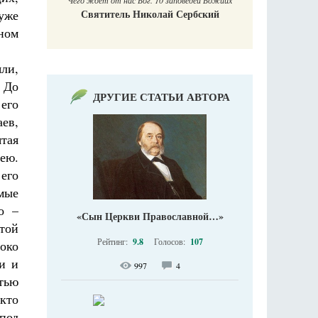
Чего ждет от нас Бог. 10 заповедей Божиих
 уже
Святитель Николай Сербский
ном
ли,
 До
ДРУГИЕ СТАТЬИ АВТОРА
его
аев,
ятая
ею.
его
мые
о –
«Сын Церкви Православной…»
той
Рейтинг:
9.8
Голосов:
107
око
и и
997
4
тью
кто
под