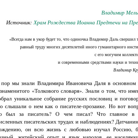
Владимир Мель
Источник:
Храм Рождества Иоанна Предтечи на Пре
«Всегда нам в укор будет то, что одиночка Владимир Даль свершил 
равный труду многих десятилетий иного гуманитарного инсти
с его могучим коллект
и современными средствами науки и техн
Владимир Кр
 пор мы знали Владимира Ивановича Даля в основном 
 знаменитого «Толкового словаря». Знали о том, что им
обрал уникальное собрание русских пословиц и поговор
о слышали о нем как о писателе-прозаике. Но вот вопр
то был за писатель? О чем писал? Что главное в 
исленных писательских трудах и наблюдениях? Датчанин
Великомученик Георгий Победоносец. Н
ождению, он всю жизнь с любовью изучал Россию, б
святого
Роман Котов
озный, житейский опыт и язык народов, ее населяющ