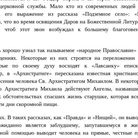
церковной службы. Мало кто из современных людей 
, его выражение из рассказа «Подземное село»: «
л, что во время освящения Даров на Божественной Литу
у, чтоб этот звон возбуждал к большему благогове
ь хорошо узнал так называемое «народное Православие»
дениях. Некоторые из них строятся на переложении 
орые по своему духу восходят к «Лавсаику» еписк
р, в «Архистратиге» пересказана известная христианс
пасения человека Св. Архистратигом Михаилом. В некот
то Архистратига Михаила действуют Ангелы, назвавши
обстоятельствах спасших жизнь старушке, которая все
эти дни скоромной пищи.
ых. В таких рассказах, как «Правда» и «Нищий», он выв
еожиданно является заблудшему, запутавшемуся в жи
сной помощью выводит человека на прямые, честные п