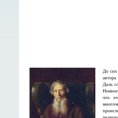
До сих
автора
Даль с
Немног
что э
многоч
происх
Разлуки не будет
религи