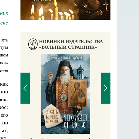
ник
сне
труд,
НОВИНКИ ИЗДАТЕЛЬСТВА
«ВОЛЬНЫЙ СТРАННИК»
тута
ивом
ики»
упин
как
енно
ок.
ос:
его
П
Е
 по
аучись у
ыт,
их,