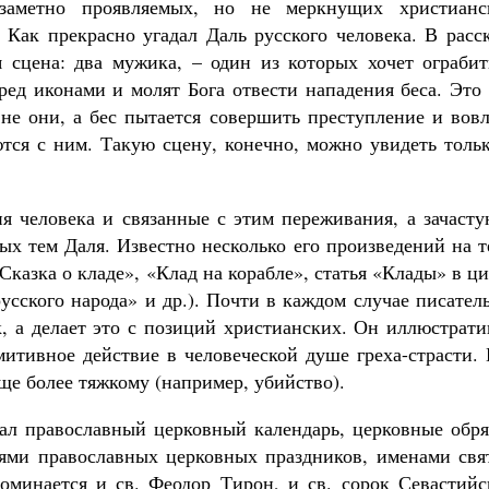
аметно проявляемых, но не меркнущих христианс
 Как прекрасно угадал Даль русского человека. В расс
 сцена: два мужика, – один из которых хочет ограбит
еред иконами и молят Бога отвести нападения беса. Это
 не они, а бес пытается совершить преступление и вов
ются с ним. Такую сцену, конечно, можно увидеть толь
я человека и связанные с этим переживания, а зачасту
ых тем Даля. Известно несколько его произведений на 
Сказка о кладе», «Клад на корабле», статья «Клады» в ц
усского народа» и др.). Почти в каждом случае писател
к, а делает это с позиций христианских. Он иллюстрат
митивное действие в человеческой душе греха-страсти.
еще более тяжкому (например, убийство).
знал православный церковный календарь, церковные обр
иями православных церковных праздников, именами свя
оминается и св. Феодор Тирон, и св. сорок Севастийс