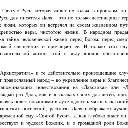
Святую Русь, которая живет не только в прошлом, но 
усь для писателя Даля – это не только легендарные ге
ые люди, которых он встречал на своем жизненном пут
крепостью веры, чистотою жизни. В народном преда
ка тайна человеческой жизни перед Богом: перед смер
омый священник и причащает ее. И только этот слу
 евангельской жизни этой с виду вполне обыкновен
Архистратига» и те действительно произошедшие случ
т православный народ – во укрепление веры и благочес
напоминающих повествования из «Лавсаика» или «Л
аждый раз Даль, как и в сказках своих для детей, при
аваясь повествованиями в духе «достопамятных сказани
тианских поселений, рассказы Даля изображают духов
овременной ему «Святой Руси». И как глубоко знает он
вествует и чудесах Божиих, и о громадной роли Божи