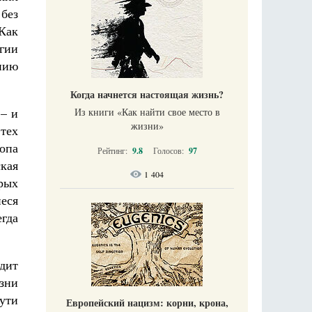
без
Как
ргии
нию
Когда начнется настоящая жизнь?
 – и
Из книги «Как найти свое место в
жизни​»
тех
опа
Рейтинг:
9.8
Голосов:
97
кая
1 404
орых
еся
гда
одит
зни
ути
Европейский нацизм: корни, крона,