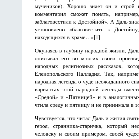
мучеников). Хорошо знает он и строй 
комментария сможет понять, например
заблаговестили к Достойной». А Даль зна
установлено «благовестить к Достойн
находящихся в храме…»[1]
Окунаясь в глубину народной жизни, Дал
описывал его во многих своих произве
народных религиозных рассказов, кот
Еленопольского Палладия. Так, наприме
народная легенда о чуде неожиданного с
вариантах этой народной легенды вмес
«Средой» и «Пятницей» и в аналогичных 
чтила среду и пятницу и не принимала в 
Чувствуется, что читал Даль и жития свят
героя, странника-старичка, который н
человеку и своим примером, своей чуде