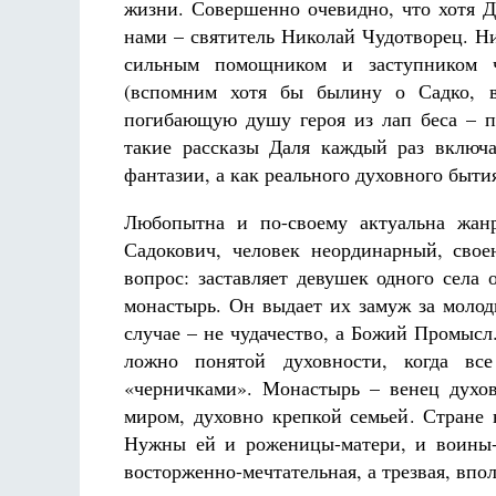
жизни. Совершенно очевидно, что хотя Да
нами – святитель Николай Чудотворец. Н
сильным помощником и заступником ч
(вспомним хотя бы былину о Садко, в
погибающую душу героя из лап беса – по
такие рассказы Даля каждый раз включ
фантазии, а как реального духовного быти
Любопытна и по-своему актуальна жан
Садокович, человек неординарный, сво
вопрос: заставляет девушек одного села
монастырь. Он выдает их замуж за молод
случае – не чудачество, а Божий Промысл
ложно понятой духовности, когда вс
«черничками». Монастырь – венец духов
миром, духовно крепкой семьей. Стране 
Нужны ей и роженицы-матери, и воины-
восторженно-мечтательная, а трезвая, впо