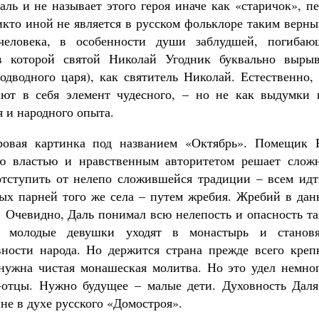
ль и не называет этого героя иначе как «старичок», п
икто иной не является в русском фольклоре таким верн
еловека, в особенности души заблудшей, погибаю
 которой святой Николай Угодник буквально вырыв
дводного царя), как святитель Николай. Естественно, 
ают в себя элемент чудесного, – но не как выдумки 
я и народного опыта.
ровая картинка под названием «Октябрь». Помещик 
ею властью и нравственным авторитетом решает слож
 отступить от нелепо сложившейся традиции – всем идт
ых парней того же села – путем жребия. Жребий в дан
. Очевидно, Даль понимал всю нелепость и опасность т
е молодые девушки уходят в монастырь и становя
ности народа. Но держится страна прежде всего креп
нужна чистая монашеская молитва. Но это удел немног
отцы. Нужно будущее – малые дети. Духовность Даля
лне в духе русского «Домостроя».