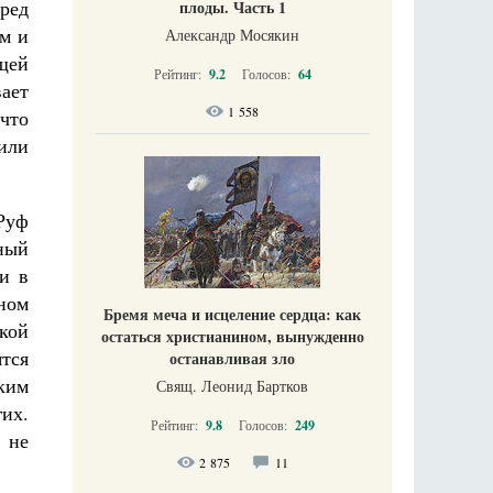
еред
плоды. Часть 1
ым и
Александр Мосякин
щей
Рейтинг:
9.2
Голосов:
64
ает
1 558
что
или
Руф
ный
и в
ном
Бремя меча и исцеление сердца: как
акой
остаться христианином, вынужденно
тся
останавливая зло
ким
Свящ. Леонид Бартков
их.
Рейтинг:
9.8
Голосов:
249
 не
2 875
11