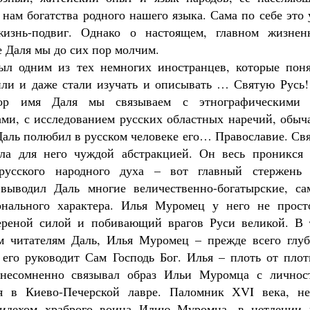
Как найти своё место в жизни
 нам богатства родного нашего языка. Сама по себе это
Кирилл Мурышев
изнь-подвиг. Однако о настоящем, главном жизнен
е Даля мы до сих пор молчим.
ыл одним из тех немногих иностранцев, которые поня
ли и даже стали изучать и описывать … Святую Русь!
ор имя Даля мы связываем с этнографическими 
ами, с исследованием русских областных наречий, обыч
 Даль полюбил в русском человеке его… Православие. Св
ала для него чуждой абстракцией. Он весь проникся 
русского народного духа – вот главный стержень 
выводил Даль многие величественно-богатырские, са
нального характера. Илья Муромец у него не прост
ереной силой и побивающий врагов Руси великой. В 
им читателям Даль, Илья Муромец – прежде всего глуб
 его руководит Сам Господь Бог. Илья – плоть от плот
 несомненно связывал образ Ильи Муромца с личнос
я в Киево-Печерской лавре. Паломник ХVI века, не
Видехом храброго воина Илию Муромца, в нетлении 