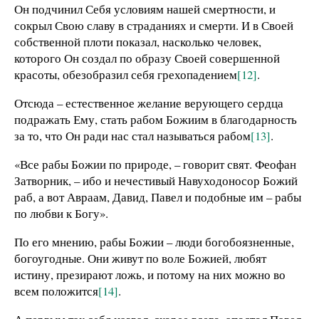
Он подчинил Себя условиям нашей смертности, и
сокрыл Свою славу в страданиях и смерти. И в Своей
собственной плоти показал, насколько человек,
которого Он создал по образу Своей совершенной
красоты, обезобразил себя грехопадением
[12]
.
Отсюда – естественное желание верующего сердца
подражать Ему, стать рабом Божиим в благодарность
за то, что Он ради нас стал называться рабом
[13]
.
«Все рабы Божии по природе, – говорит свят. Феофан
Затворник, – ибо и нечестивый Навуходоносор Божий
раб, а вот Авраам, Давид, Павел и подобные им – рабы
по любви к Богу».
По его мнению, рабы Божии – люди богобоязненные,
богоугодные. Они живут по воле Божией, любят
истину, презирают ложь, и потому на них можно во
всем положится
[14]
.