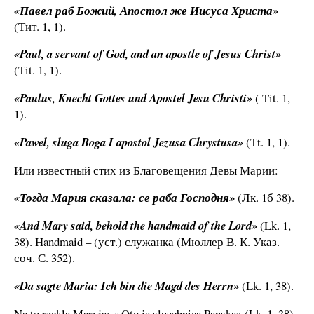
«Павел раб Божий, Апостол же Иисуса Христа»
(Тит. 1, 1).
«Paul, a servant of God, and an apostle of Jesus Christ»
(Tit. 1, 1).
«Paulus, Knecht Gottes und Apostel Jesu Christi»
( Tit. 1,
1).
«Pawel, sluga Boga I apostol Jezusa Chrystusa»
(Tt. 1, 1).
Или известный стих из Благовещения Девы Марии:
«Тогда Мария сказала: се раба Господня»
(Лк. 1б 38).
«And Mary said, behold the handmaid of the Lord»
(Lk. 1,
38). Handmaid – (уст.) служанка (Мюллер В. К. Указ.
соч. С. 352).
«Da sagte Maria: Ich bin die Magd des Herrn»
(Lk. 1, 38).
Na to rzekla Maryja: « Oto ja sluzebnica Panska» (Lk. 1, 38).