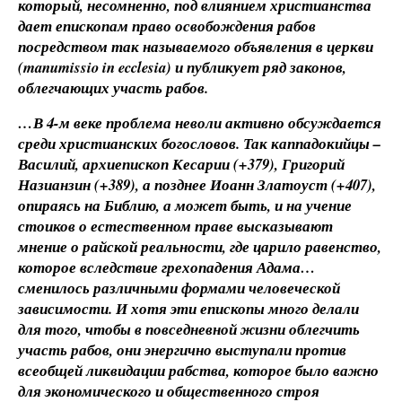
который, несомненно, под влиянием христианства
дает епископам право освобождения рабов
посредством так называемого объявления в церкви
(manumissio in ecclesia) и публикует ряд законов,
облегчающих участь рабов.
…В 4-м веке проблема неволи активно обсуждается
среди христианских богословов. Так каппадокийцы –
Василий, архиепископ Кесарии (+379), Григорий
Назианзин (+389), а позднее Иоанн Златоуст (+407),
опираясь на Библию, а может быть, и на учение
стоиков о естественном праве высказывают
мнение о райской реальности, где царило равенство,
которое вследствие грехопадения Адама…
сменилось различными формами человеческой
зависимости. И хотя эти епископы много делали
для того, чтобы в повседневной жизни облегчить
участь рабов, они энергично выступали против
всеобщей ликвидации рабства, которое было важно
для экономического и общественного строя