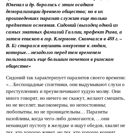
Ювенал и др. боролись с этим осадком
деморализации древнего общества; но в их
произведениях паразит служит еще только
предметом осмеяния. Сидоний (выходец одной из
самых знатных фамилий Галлии, префект Рима, а
затем епископ в гор. Клермоне. Скончался в 488 г. –
В. Б) старался внушить омерзение к людям,
которые…незадолго перед тем временем
пользовались еще большим почетом в римском
обществе»
Сидоний так характеризует паразитов своего времени:
«…Беспощадные сплетники, они выдумывают слухи о
преступлениях и преувеличивают худую молву. Они
много говорят, но ничего не скажут, желают смешить,
но не веселят; высокомерны, но непостоянны;
любопытны, но не проницательны… Паразиты
назойливы, когда чего-либо домогаются, …они
ненавидят пустоту в желудке и ищут обедов, хвалят не
тех, кто хорошо живет, но тех, кто хорошо кормит…