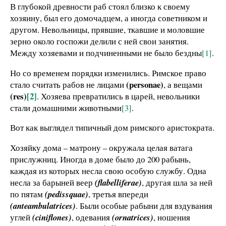
В глубокой древности раб стоял близко к своему
хозяину, был его домочадцем, а иногда советником и
другом. Невольницы, прявшие, ткавшие и моловшие
зерно около госпожи делили с ней свои занятия.
Между хозяевами и подчиненными не было бездны
[1]
.
Но со временем порядки изменились. Римское право
(personae)
стало считать рабов не лицами
, а вещами
(res)
[2]
. Хозяева превратились в царей, невольники
стали домашними животными
[3]
.
Вот как выглядел типичный дом римского аристократа.
Хозяйку дома – матрону – окружала целая ватага
прислужниц. Иногда в доме было до 200 рабынь,
каждая из которых несла свою особую службу. Одна
несла за барыней веер
(flabelliferae)
, другая шла за ней
по пятам
(pedissquae)
, третья впереди
(anteambulatrices)
. Были особые рабыни для вздувания
углей
(ciniflones)
, одевания
(ornatrices)
, ношения