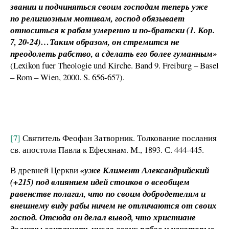
звании и подчиняться своим господам теперь уже
по религиозным мотивам, господ обязывает
относиться к рабам умеренно и по-братски (1. Кор.
7, 20-24)…Таким образом, он стремится не
преодолеть рабство, а сделать его более гуманным»
(Lexikon fuer Theologie und Kirche. Band 9. Freiburg – Basel
– Rom – Wien, 2000. S. 656-657).
[7]
Святитель Феофан Затворник. Толкование послания
св. апостола Павла к Ефесянам. М., 1893. С. 444-445.
В древней Церкви
«уже Климент Александрийский
(+215) под влиянием идей стоиков о всеобщем
равенстве полагал, что по своим добродетелям и
внешнему виду рабы ничем не отличаются от своих
господ. Отсюда он делал вывод, что христиане
должны сокращать число своих рабов и некоторые