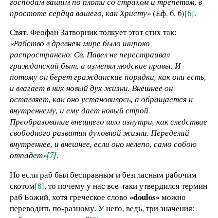
господам вашим по плоти со страхом и трепетом, в
простоте сердца вашего, как Христу»
(Еф. 6, 6)
[6]
.
Свят. Феофан Затворник толкует этот стих так:
«Рабство в древнем мире было широко
распространено. Св. Павел не перестраивал
гражданский быт, а изменял людские нравы. И
потому он берет гражданские порядки, как они есть,
и влагает в них новый дух жизни. Внешнее он
оставляет, как оно установилось, а обращается к
внутреннему, и ему дает новый строй.
Преобразование внешнего шло изнутри, как следствие
свободного развития духовной жизни. Переделай
внутреннее, и внешнее, если оно нелепо, само собою
отпадет»
[7]
.
Но если раб был бесправным и безгласным рабочим
скотом
[8]
, то почему у нас все-таки утвердился термин
«doulos»
раб Божий, хотя греческое слово
можно
переводить по-разному. У него, ведь, три значения: