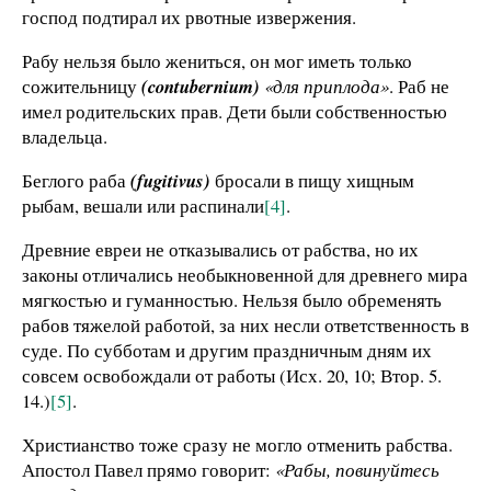
господ подтирал их рвотные извержения.
Рабу нельзя было жениться, он мог иметь только
сожительницу
(contubernium)
«для приплода»
. Раб не
имел родительских прав. Дети были собственностью
владельца.
Беглого раба
(fugitivus)
бросали в пищу хищным
рыбам, вешали или распинали
[4]
.
Древние евреи не отказывались от рабства, но их
законы отличались необыкновенной для древнего мира
мягкостью и гуманностью. Нельзя было обременять
рабов тяжелой работой, за них несли ответственность в
суде. По субботам и другим праздничным дням их
совсем освобождали от работы (Исх. 20, 10; Втор. 5.
14.)
[5]
.
Христианство тоже сразу не могло отменить рабства.
Апостол Павел прямо говорит:
«Рабы, повинуйтесь