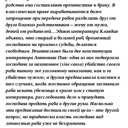
родства они составляют препятствие к браку. В
классическом праве вырабатывается даже
запрещение при передаче рабов разделять друг от
друга близких родственников – жену от мужа,
детей от родителей…Эдикт императора Клавдия
объявил, что старый и больной раб, брошенный
господином на произвол судьбы, делается
свободным. Решительнее были две конституции
императора Антонина Пия: одна из них подвергала
господина за назаконное (sine causa) убийство своего
раба такому же уголовному наказанию, как и за
убийство чужого; а другая предписывала властям в
тех случаях, когда жестокое обращение заставило
раба искать убежища в храме или у статую
императора, расследовать дело и принудить
господина продать раба в другие руки. Насколько
эти предписания достигали своей цели – это другой
вопрос, но юридически власть господина над
личностью раба уже не безгранична.