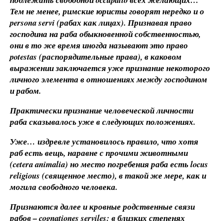
Тем не менее, римские юристы говорят нередко и о
persona servi (рабах как лицах). Признавая право
господина на раба обыкновенной собственностью,
они в то же время иногда называют это право
potestas (распорядительные права), в каковом
выражении заключается уже признание некоторого
личного элемента в отношениях между господином
и рабом.
Практически признание человеческой личности
раба сказывалось уже в следующих положениях.
Уже… издревле установилось правило, что хотя
раб есть вещь, наравне с прочими животными
(cetera animalia) но место погребения раба есть locus
religious (священное место), в такой же мере, как и
могила свободного человека.
Признаются далее и кровные родственные связи
рабов – cognationes serviles: в близких степенях