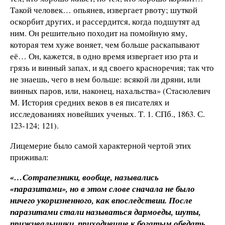
Такой человек… опьянев, извергает рвоту; шуткой
оскорбит других, и рассердится, когда подшутят ад
ним. Он решительно походит на помойную яму,
которая тем хуже воняет, чем больше раскапывают
её… Он, кажется, в одно время извергает изо рта и
грязь и винный запах, и яд своего красноречия; так что
не знаешь, чего в нем больше: всякой ли дряни, или
винных паров, или, наконец, нахальства» (Стасюлевич
М. История средних веков в ея писателях и
исследованиях новейших ученых. Т. 1. СПб., 1863. С.
123-124; 121).
Лицемерие было самой характерной чертой этих
приживал:
«…Сотрапезники, вообще, назывались
«паразитами», но в этом слове сначала не было
ничего укоризненного, как впоследствии. После
паразитами стали называться дармоеды, шуты,
приживальщики, приходившие к богатым обедать