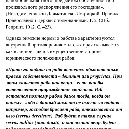
наподобие животного, предметом собственности и
произвольного распоряжения его господина».
(Никодим, епископ Далматинско-Истрицкий. Правила
Православной Церкви с толкованиями. Т. 2. СПб.:
Репринт, 1912. С. 423).
Однако римские нормы о рабстве характеризуются
внутренней противоречивостью, которая сказывается
как в личной, так и в имущественной стороне
юридического положения рабов.
«Право господина на раба является обыкновенным
правом собственности – dominum или proprietas. При
этом качество раба как вещи…есть как бы
естетсвенное прирожденное свойство. Раб
остается поэтому рабом даже тогда, когда он
почему– либо в данный момент не имеет господина –
например, господин бросает раба, отказывается от
него (servus derelictus). Раб будет в таком случае
servus nullius (ничейный), и как всякая вещь будет
подлежать свободной occupatio всех желающих…