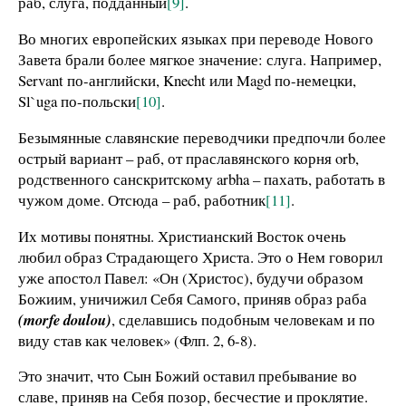
раб, слуга, подданный
[9]
.
Во многих европейских языках при переводе Нового
Завета брали более мягкое значение: слуга. Например,
Servant по-английски, Knecht или Magd по-немецки,
Sl`uga по-польски
[10]
.
Безымянные славянские переводчики предпочли более
острый вариант – раб, от праславянского корня orb,
родственного санскритскому arbha – пахать, работать в
чужом доме. Отсюда – раб, работник
[11]
.
Их мотивы понятны. Христианский Восток очень
любил образ Страдающего Христа. Это о Нем говорил
уже апостол Павел: «Он (Христос), будучи образом
Божиим, уничижил Себя Самого, приняв образ раба
(morfe doulou)
, сделавшись подобным человекам и по
виду став как человек» (Флп. 2, 6-8).
Это значит, что Сын Божий оставил пребывание во
славе, приняв на Себя позор, бесчестие и проклятие.