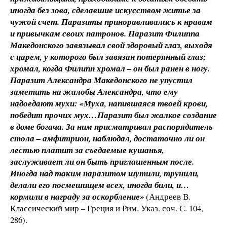
иногда без зова, сделавшие искусством житье за
чужой счет. Паразиты приноравливались к нравам
и привычкам своих патронов. Паразит Филиппа
Македонского завязывал свой здоровый глаз, выходя
с царем, у которого был завязан потерянный глаз;
хромал, когда Филипп хромал – он был ранен в ногу.
Паразит Александра Македонского не упустил
заметить на жалобы Александра, что ему
надоедают мухи: «Муха, напившаяся твоей крови,
победит прочих мух…Паразит был жалкое создание
в доме богача. За ним присматривал распорядитель
стола – амфитрион, наблюдал, достаточно ли он
лестью платит за съедаемые кушанья,
заслуживает ли он быть приглашенным после.
Иногда над таким паразитом шутили, трунили,
делали его посмешищем всех, иногда били, и…
кормили в награду за оскорбление»
(Андреев В.
Классический мир – Греция и Рим. Указ. соч. С. 104,
286).