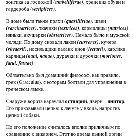
зонтика за госпожой
(umbelliferae)
, хранения обуви и
гардероба
(vestiplices)
.
В доме были также пряхи
(quasilliriae)
, швеи
(sarcinatrices)
, ткачихи
(textrices)
, кормилицы
(nutrices)
,
няньки, акушерки
(obstetrices)
. Немало было и мужской
челяди. По дому сновали лакеи
(cursores)
, кучера
(rhedarii)
, носильщики паланк`инов
(lectarii)
, карлики,
карлицы
(nani, nanae)
, дурачки и дурочки
(moriones,
fatui, fatuae)
.
Обязательно был домашний философ, как правило,
грек (Graeculus), с которым болтали для упражнения в
греческом языке.
остиарий
янитор
Снаружи ворота караулил
, двери –
.
Его приковывали цепью к лачуге у входа, напротив
цепной собаки.
Но его положение считалось вполне приличным по
сравнению с викарием. Этот во время пьяной оргии