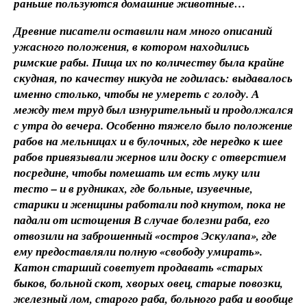
раньше пользуются домашние животные…
Древние писатели оставили нам много описаний
ужасного положения, в котором находились
римские рабы. Пища их по количеству была крайне
скудная, по качеству никуда не годилась: выдавалось
именно столько, чтобы не умереть с голоду. А
между тем труд был изнурительный и продолжался
с утра до вечера. Особенно тяжело было положение
рабов на мельницах и в булочных, где нередко к шее
рабов привязывали жернов или доску с отверстием
посредине, чтобы помешать им есть муку или
тесто – и в рудниках, где больные, изувечные,
старики и женщины работали под кнутом, пока не
падали от истощения В случае болезни раба, его
отвозили на заброшенный «остров Эскулапа», где
ему предоставляли полную «свободу умирать».
Катон старший советует продавать «старых
быков, больной скот, хворых овец, старые повозки,
железный лом, старого раба, больного раба и вообще