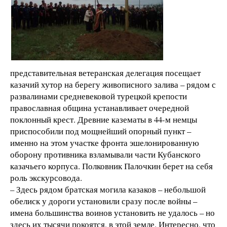
представительная ветеранская делегация посещает
казачий хутор на берегу живописного залива – рядом с
развалинами средневековой турецкой крепости
православная община устанавливает очередной
поклонный крест. Древние казематы в 44-м немцы
приспособили под мощнейший опорный пункт –
именно на этом участке фронта эшелонированную
оборону противника взламывали части Кубанского
казачьего корпуса. Полковник Палочкин берет на себя
роль экскурсовода.
– Здесь рядом братская могила казаков – небольшой
обелиск у дороги установили сразу после войны –
имена большинства воинов установить не удалось – но
здесь их тысячи покоятся, в этой земле. Интересно, что