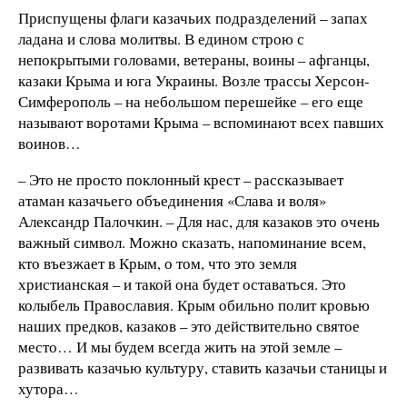
Приспущены флаги казачьих подразделений – запах
ладана и слова молитвы. В едином строю с
непокрытыми головами, ветераны, воины – афганцы,
казаки Крыма и юга Украины. Возле трассы Херсон-
Симферополь – на небольшом перешейке – его еще
называют воротами Крыма – вспоминают всех павших
воинов…
– Это не просто поклонный крест – рассказывает
атаман казачьего объединения «Слава и воля»
Александр Палочкин. – Для нас, для казаков это очень
важный символ. Можно сказать, напоминание всем,
кто въезжает в Крым, о том, что это земля
христианская – и такой она будет оставаться. Это
колыбель Православия. Крым обильно полит кровью
наших предков, казаков – это действительно святое
место… И мы будем всегда жить на этой земле –
развивать казачью культуру, ставить казачьи станицы и
хутора…