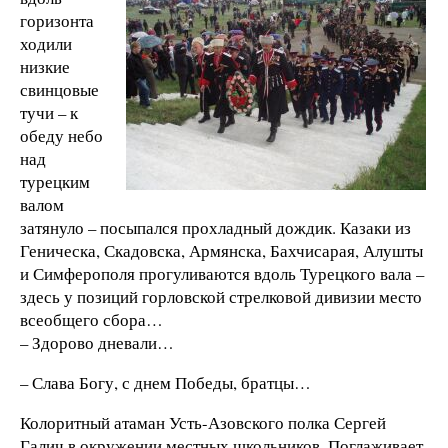
горизонта
ходили
низкие
свинцовые
тучи – к
обеду небо
над
турецким
валом
затянуло – посыпался прохладный дождик. Казаки из
Геническа, Скадовска, Армянска, Бахчисарая, Алушты
и Симферополя прогуливаются вдоль Турецкого вала –
здесь у позиций горловской стрелковой дивизии место
всеобщего сбора…
– Здорово дневали…
– Слава Богу, с днем Победы, братцы…
Колоритный атаман Усть-Азовского полка Сергей
Галич в окружении местных школьников. Поглаживает