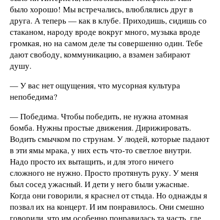
было хорошо! Мы встречались, влюблялись друг в
друга. А теперь — как в клубе. Приходишь, сидишь со
стаканом, народу вроде вокруг много, музыка вроде
громкая, но на самом деле ты совершенно один. Тебе
дают свободу, коммуникацию, а взамен забирают
душу.
— У вас нет ощущения, что мусорная культура
непобедима?
— Победима. Чтобы победить, не нужна атомная
бомба. Нужны простые движения. Дирижировать.
Водить смычком по струнам. У людей, которые падают
в эти ямы мрака, у них есть что-то светлое внутри.
Надо просто их вытащить, и для этого ничего
сложного не нужно. Просто протянуть руку. У меня
был сосед ужасный. И дети у него были ужасные.
Когда они говорили, я краснел от стыда. Но однажды я
позвал их на концерт. И им по­нравилось. Они смешно
говорили, что им особенно понравилась та часть, где