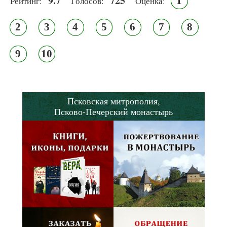
9.7
725
1
Рейтинг:
Голосов:
Оценка:
2
3
4
5
6
7
8
9
10
Псковская митрополия,
Псково-Печерский монастырь