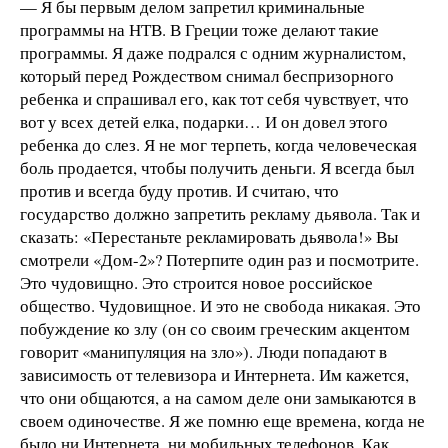
— Я бы первым делом запретил криминальные
программы на НТВ. В Греции тоже делают такие
программы. Я даже подрался с одним журналистом,
который перед Рождеством снимал беспризорного
ребенка и спрашивал его, как тот себя чувствует, что
вот у всех детей елка, подарки… И он довел этого
ребенка до слез. Я не мог терпеть, когда человеческая
боль продается, чтобы получить деньги. Я всегда был
против и всегда буду против. И считаю, что
государство должно запретить рекламу дьявола. Так и
сказать: «Перестаньте рекламировать дьявола!» Вы
смотрели «Дом-2»? Потерпите один раз и посмотрите.
Это чудовищно. Это строится новое российское
общество. Чудовищное. И это не свобода никакая. Это
побуждение ко злу (он со своим греческим акцентом
говорит «манипуляция на зло»). Люди попадают в
зависимость от телевизора и Интернета. Им кажется,
что они общаются, а на самом деле они замыкаются в
своем одиночестве. Я же помню еще времена, когда не
было ни Интернета, ни мобильных телефонов. Как