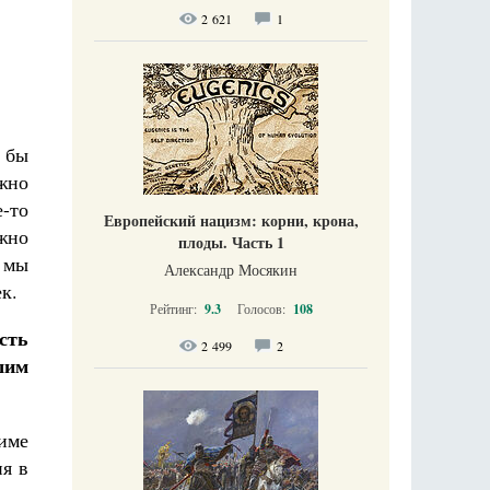
2 621
1
 бы
жно
-то
Европейский нацизм: корни, крона,
жно
плоды. Часть 1
 мы
Александр Мосякин
к.
Рейтинг:
9.3
Голосов:
108
сть
2 499
2
шим
лиме
ня в