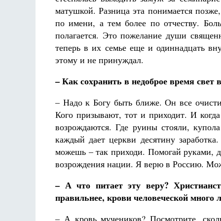
Фредерика де Грааф
матушкой. Разница эта понимается позже,
по имени, а тем более по отчеству. Бо
полагается. Это пожелание души священ
теперь в их семье еще и одиннадцать вн
этому и не принуждал.
– Как сохранить в недоброе время свет в
– Надо к Богу быть ближе. Он все очисти
Кого призывают, тот и приходит. И когда
возрождаются. Где руины стояли, купола
каждый дает церкви десятину заработка
можешь – так приходи. Помогай руками, 
возрождения нации. Я верю в Россию. Може
– А что питает эту веру? Христианс
правильнее, крови человеческой много л
– А кровь мучеников? Посмотрите, скол