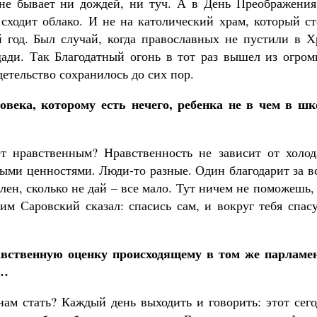
 не бывает ни дождей, ни туч. А в День Преображения
сходит облако. И не на католический храм, который ст
 год. Был случай, когда православных не пустили в Х
ади. Так Благодатный огонь в тот раз вышел из огром
етельство сохранилось до сих пор.
овека, которому есть нечего, ребенка не в чем в шк
ет нравственным? Нравственность не зависит от холод
ными ценностями. Люди-то разные. Один благодарит за в
лен, сколько не дай – все мало. Тут ничем не поможешь,
им Саровский сказал: спасись сам, и вокруг тебя спас
авственную оценку происходящему в том же парламен
е…
нам стать? Каждый день выходить и говорить: этот сег