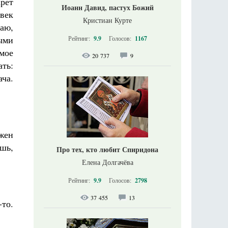
рет
Иоанн Давид, пастух Божий
век
Кристиан Курте
ваю,
ными
Рейтинг:
9.9
Голосов:
1167
мое
20 737
9
ать:
ача.
лжен
шь,
Про тех, кто любит Спиридона
Елена Долгачёва
Рейтинг:
9.9
Голосов:
2798
37 455
13
то.