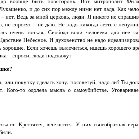
адо вообще быть поосторонь. Вот митрополит Фила
кашенко, и до сих пор между ними нет лада. Как чело
– нет. Ведь за мной церковь, люди. Я никого не спраши
ю, не спросят – не даю. Не надо никогда лезть с ненуж
овь очень тонкая. Свобода воли человека для нее са
 Царствие Небесное. И духовенство не надо идеализиров
ть хорошие. Если хочешь вылечиться, ищешь хорошего вр
ка – спроси, люди подскажут.
юшке?
, или покупку сделать хочу, посоветуй, надо ли? Ты до
т. Кого-то одолела мысль о самоубийстве. Уговаривае
жают. Крестятся, венчаются. У них своеобразная вера-
били.