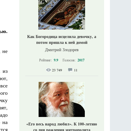
ью.
Как Богородица исцелила девочку, а
потом пришла к ней домой
Дмитрий Злодорев
, не
Рейтинг:
9.9
Голосов:
2017
 из
23 749
11
ют,
все
рого
чку
ят,
Надо
о на
«Его весь народ любил». К 100-летию
ится
со дня рождения митрополита