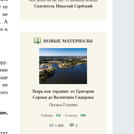
Чего ждет от нас Бог. 10 заповедей Божиих
т ее
Святитель Николай Сербский
 не
. А
го к
НОВЫЕ МАТЕРИАЛЫ
иру.
ркви
аде
 не
Тверь как терапия: от Григория
ного
Сороки до Валентина Сидорова
Оксана Головко
ше,
Рейтинг:
9.8
Голосов:
108
1 859
2
тут