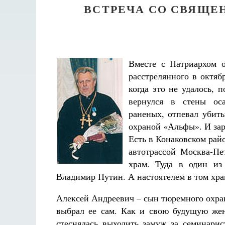
ВСТРЕЧА СО СВЯЩЕ
Вместе с Патриархом о
расстрелянного в октяб
когда это не удалось, 
вернулся в стены ос
раненых, отпевал убит
охраной «Альфы». И зар
Есть в Конаковском райо
автотрассой Москва-Пе
храм. Туда в один из
Владимир Путин. А настоятелем в том хр
Алексей Андреевич – сын тюремного охран
выбрал ее сам. Как и свою будущую же
Разлуки не будет
стеснялась выходить замуж за семинарис