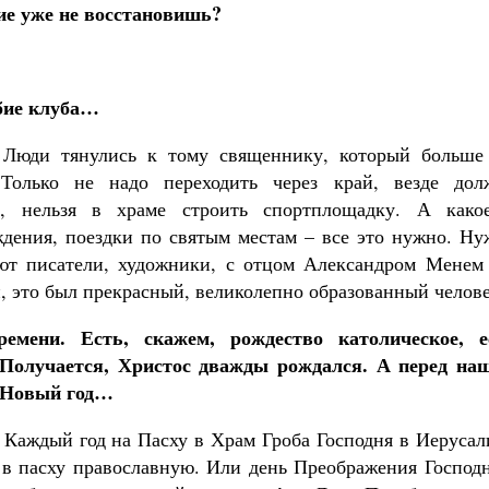
ие уже не восстановишь?
обие клуба…
. Люди тянулись к тому священнику, который больше
Только не надо переходить через край, везде дол
о, нельзя в храме строить спортплощадку. А какое
ждения, поездки по святым местам – все это нужно. Ну
ают писатели, художники, с отцом Александром Менем
и, это был прекрасный, великолепно образованный челове
мени. Есть, скажем, рождество католическое, е
 Получается, Христос дважды рождался. А перед на
и Новый год…
. Каждый год на Пасху в Храм Гроба Господня в Иеруса
о в пасху православную. Или день Преображения Господ