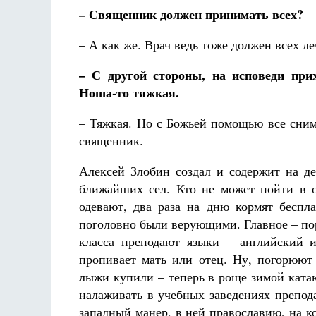
– Священник должен принимать всех?
– А как же. Врач ведь тоже должен всех ле
– С другой стороны, на исповеди прих
Ноша-то тяжкая.
– Тяжкая. Но с Божьей помощью все снима
священник.
Алексей Злобин создал и содержит на д
ближайших сел. Кто не может пойти в о
одевают, два раза на дню кормят беспл
поголовно были верующими. Главное – пор
класса преподают языки – английский и
пропивает мать или отец. Ну, погорюют
лыжи купили – теперь в роще зимой ката
налаживать в учебных заведениях препода
западный манер, в ней православию, на ко