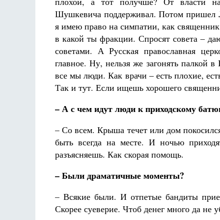
плохой, а тот получше? От власти н
Шушкевича поддерживал. Потом пришел Лу
я имею право на симпатии, как священник 
в какой ты фракции. Спросят совета – да
советами. А Русская православная церк
главное. Ну, нельзя же загонять палкой в
все мы люди. Как врачи – есть плохие, ес
Так и тут. Если ищешь хорошего священни
– А с чем идут люди к приходскому бат
– Со всем. Крыша течет или дом покосился
быть всегда на месте. И ночью приходя
разъясняешь. Как скорая помощь.
– Были драматичные моменты?
– Всякие были. И отпетые бандиты приез
Скорее суеверие. Чтоб денег много да не у