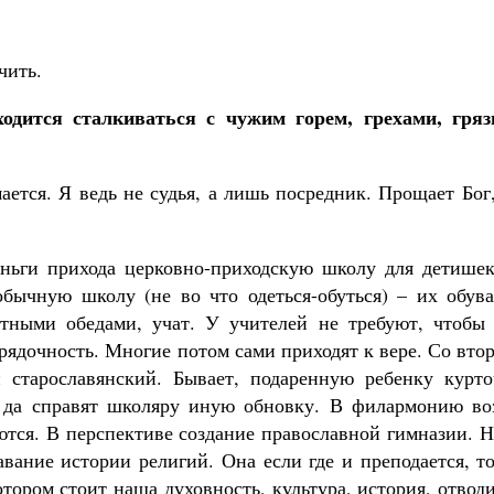
чить.
одится сталкиваться с чужим горем, грехами, гряз
ется. Я ведь не судья, а лишь посредник. Прощает Бог
еньги прихода церковно-приходскую школу для детишек
бычную школу (не во что одеться-обуться) – их обува
атными обедами, учат. У учителей не требуют, чтобы 
ядочность. Многие потом сами приходят к вере. Со вто
 старославянский. Бывает, подаренную ребенку курто
 да справят школяру иную обновку. В филармонию воз
ются. В перспективе создание православной гимназии. 
вание истории религий. Она если где и преподается, т
тором стоит наша духовность, культура, история, отвод