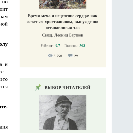
 по
оит
рам
Бремя меча и исцеление сердца: как
остаться христианином, вынужденно
ной
останавливая зло
Свящ. Леонид Бартков
олу
Рейтинг:
9.7
Голосов:
303
3 796
29
а и
се –
 это
утся
ВЫБОР ЧИТАТЕЛЕЙ
те.
одня