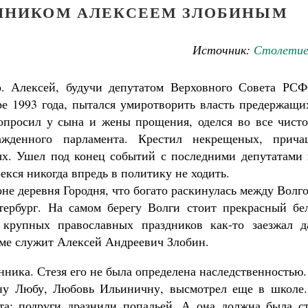
ННИКОМ АЛЕКСЕЕМ ЗЛОБИНЫМ
Источник:
Столетие
. Алексей, будучи депутатом Верховного Совета РСФ
ре 1993 года, пытался умиротворить власть предержащи
попросил у сына и жены прощения, оделся во все чист
ажденного парламента. Крестил некрещеных, прича
ых. Ушел под конец событий с последними депутатами 
екся никогда впредь в политику не ходить.
не деревня Городня, что богато раскинулась между Волг
тербург. На самом берегу Волги стоит прекрасный бе
 крупных православных праздников как-то заезжал д
аме служит Алексей Андреевич Злобин.
ника. Стезя его не была определена наследственностью
Великомученик Георгий Победоносец. Н
ну Любу, Любовь Ильиничну, высмотрел еще в школе.
святого
Роман Котов
та: подруги дразнили попадьей. А она должна была ст