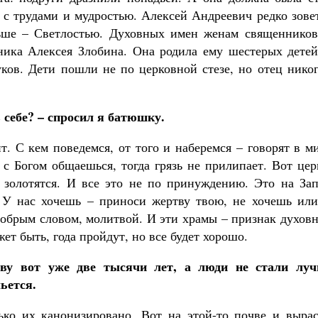
Как найти своё место в жизни
 с трудами и мудростью. Алексей Андреевич редко зове
Кирилл Мурышев
льше – Светлостью. Духовных имен женам священников
ника Алексея Злобина. Она родила ему шестерых детей
уков. Дети пошли не по церковной стезе, но отец нико
 себе? – спросил я батюшку.
т. С кем поведемся, от того и наберемся – говорят в м
 с Богом общаешься, тогда грязь не прилипает. Вот це
 золотятся. И все это не по принуждению. Это на Зап
. У нас хочешь – приноси жертву твою, не хочешь или
добрым словом, молитвой. И эти храмы – признак духов
т быть, года пройдут, но все будет хорошо.
тву вот уже две тысячи лет, а люди не стали луч
ьется.
ько их канонизировано. Вот на этой-то почве и вырас