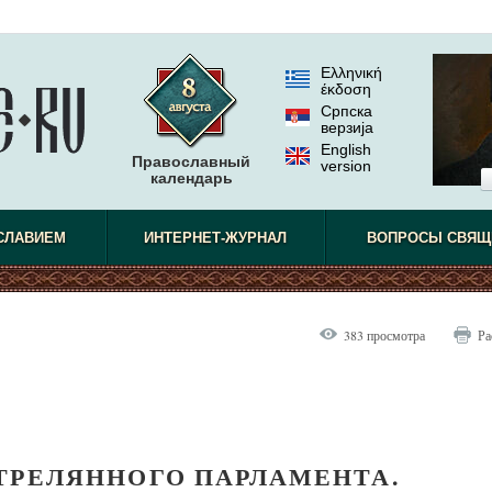
Ελληνική
έκδοση
Српска
верзиjа
English
Православный
version
календарь
СЛАВИЕМ
ИНТЕРНЕТ-ЖУРНАЛ
ВОПРОСЫ СВЯЩ
383 просмотра
Ра
ТРЕЛЯННОГО ПАРЛАМЕНТА.