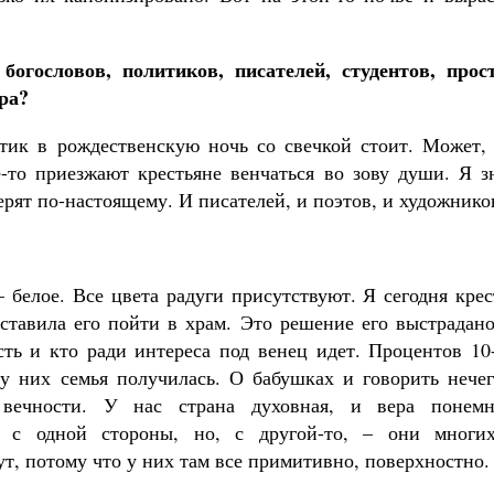
огословов, политиков, писателей, студентов, прос
ера?
тик в рождественскую ночь со свечкой стоит. Может, 
-то приезжают крестьяне венчаться во зову души. Я з
ерят по-настоящему. И писателей, и поэтов, и художнико
– белое. Все цвета радуги присутствуют. Я сегодня кре
аставила его пойти в храм. Это решение его выстрадан
сть и кто ради интереса под венец идет. Процентов 10
у них семья получилась. О бабушках и говорить нечег
 вечности. У нас страна духовная, и вера понемн
, с одной стороны, но, с другой-то, – они многи
ут, потому что у них там все примитивно, поверхностно.