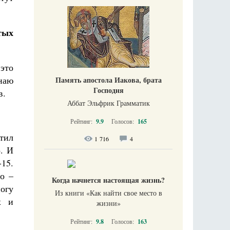
тых
это
наю
Память апостола Иакова, брата
Господня
в.
Аббат Эльфрик Грамматик
Рейтинг:
9.9
Голосов:
165
стил
1 716
4
о. И
-15.
о –
Когда начнется настоящая жизнь?
огу
Из книги «Как найти свое место в
х и
жизни​»
Рейтинг:
9.8
Голосов:
163