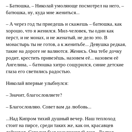
– Батюшка, – Николай умоляюще посмотрел на него, –
батюшка, ну, куда мне жениться...
– А через год ты приедешь и скажешь – батюшка, как
хорошо, что я женился. Мил-человек, ты один как
перст, и не монах, и не женатый, не дело это. В
монастырь ты не готов, а к женитьбе... Девушка редкая,
такие на дороге не валяются. Женись. Она тебе дочку
родит, крестить привезёшь, назовем её... назовем её
Ангелина, – батюшка хитро сощурился, синие детские
глаза его светились радостью.
Николай впервые улыбнулся:
– Значит, благословляете?
– Благословляю. Совет вам да любовь...
...Над Кипром тихий душный вечер. Наш теплоход
стоит на пирсе, среди таких же, как он, красавцев
лайнеров. Сегодня был насыщенный день. Долгая