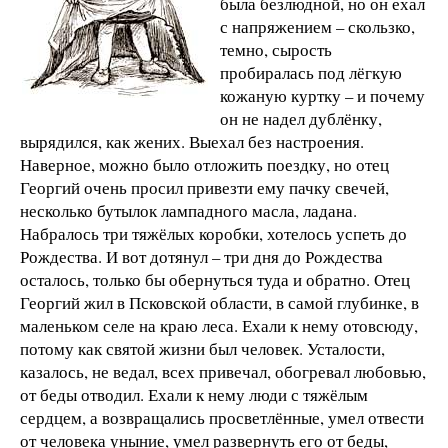
была безлюдной, но он ехал
с напряжением – скользко,
темно, сырость
пробиралась под лёгкую
кожаную куртку – и почему
он не надел дублёнку,
вырядился, как жених. Выехал без настроения.
Наверное, можно было отложить поездку, но отец
Георгий очень просил привезти ему пачку свечей,
несколько бутылок лампадного масла, ладана.
Набралось три тяжёлых коробки, хотелось успеть до
Рождества. И вот дотянул – три дня до Рождества
осталось, только бы обернуться туда и обратно. Отец
Георгий жил в Псковской области, в самой глубинке, в
маленьком селе на краю леса. Ехали к нему отовсюду,
потому как святой жизни был человек. Усталости,
казалось, не ведал, всех привечал, обогревал любовью,
от беды отводил. Ехали к нему люди с тяжёлым
сердцем, а возвращались просветлённые, умел отвести
от человека уныние, умел развернуть его от беды,