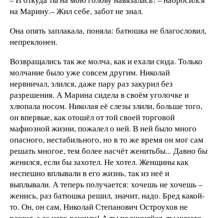
на Марину.– Жил себе, забот не знал.
Она опять заплакала, поняла: батюшка не благословил,
непреклонен.
Возвращались так же молча, как и ехали сюда. Только
молчание было уже совсем другим. Николай
нервничал, злился, даже пару раз закурил без
разрешения. А Марина сидела в своём уголочке и
хлюпала носом. Николая её слезы злили, больше того,
он впервые, как отошёл от той своей торговой
мафиозной жизни, пожалел о ней. В ней было много
опасного, нестабильного, но в то же время он мог сам
решать многое, тем более насчёт женитьбы... Давно бы
женился, если бы захотел. Не хотел. Женщины как
неспешно вплывали в его жизнь, так из неё и
выплывали. А теперь получается: хочешь не хочешь –
женись, раз батюшка решил, значит, надо. Бред какой-
то. Он, он сам, Николай Степанович Остроухов не
решил, а за него решили! А ты подчиняйся, ты ничего