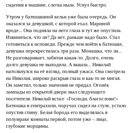
сидения в машине, слегка ныла. Уснул быстро.
Утром у батюшкиной кельи уже была очередь. Он
оказался за девушкой, с которой ехал. Мариной
вроде... Она подняла на него глаза и тут же опустила.
Извиниться, что ли? Да нет, раньше надо было. Стал
готовиться к исповеди. Прежде чем войти к батюшке,
девушка перекрестилась три раза. Монашка, что ли...
Не разговаривает, забитая какая-то. Долго, очень
долго девушка не выходила. А вышла... Николай
натолкнулся на её взгляд, полный ужаса. Она смотрела
на Николая, широко раскрыв глаза и как-то не мигая.
Он заметил, только значения не придал. Огонёк
лампады из открытой двери звал следующего
посетителя. Николай встал: «Господи, благослови!»
Батюшка в епитрахили, поручах сидел на стуле, устало
опустив спину. Белая борода его выделялась в
полумраке комнаты первой, потом уже – лицо,
глубокие морщины.