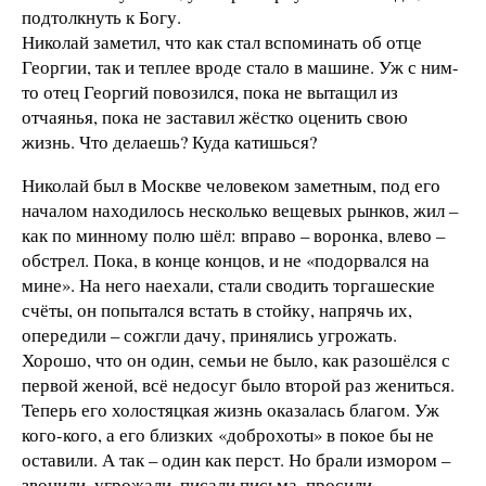
подтолкнуть к Богу.
Николай заметил, что как стал вспоминать об отце
Георгии, так и теплее вроде стало в машине. Уж с ним-
то отец Георгий повозился, пока не вытащил из
отчаянья, пока не заставил жёстко оценить свою
жизнь. Что делаешь? Куда катишься?
Николай был в Москве человеком заметным, под его
началом находилось несколько вещевых рынков, жил –
как по минному полю шёл: вправо – воронка, влево –
обстрел. Пока, в конце концов, и не «подорвался на
мине». На него наехали, стали сводить торгашеские
счёты, он попытался встать в стойку, напрячь их,
опередили – сожгли дачу, принялись угрожать.
Хорошо, что он один, семьи не было, как разошёлся с
первой женой, всё недосуг было второй раз жениться.
Теперь его холостяцкая жизнь оказалась благом. Уж
кого-кого, а его близких «доброхоты» в покое бы не
оставили. А так – один как перст. Но брали измором –
звонили, угрожали, писали письма, просили