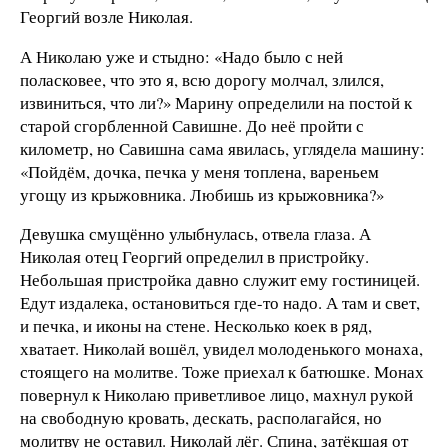
Георгий возле Николая.
А Николаю уже и стыдно: «Надо было с ней
поласковее, что это я, всю дорогу молчал, злился,
извиниться, что ли?» Марину определили на постой к
старой сгорбленной Савишне. До неё пройти с
километр, но Савишна сама явилась, углядела машину:
«Пойдём, дочка, печка у меня топлена, вареньем
угощу из крыжовника. Любишь из крыжовника?»
Девушка смущённо улыбнулась, отвела глаза. А
Николая отец Георгий определил в пристройку.
Небольшая пристройка давно служит ему гостиницей.
Едут издалека, остановиться где-то надо. А там и свет,
и печка, и иконы на стене. Несколько коек в ряд,
хватает. Николай вошёл, увидел молоденького монаха,
стоящего на молитве. Тоже приехал к батюшке. Монах
повернул к Николаю приветливое лицо, махнул рукой
на свободную кровать, дескать, располагайся, но
молитву не оставил. Николай лёг. Спина, затёкшая от