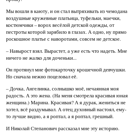
Мы вошли в каюту, и он стал вытряхивать из чемодана
воздушные кружевные платьица, туфельки, маечки,
костюмчики – ворох весёлой детской одежды, от
пестроты которой зарябило в глазах. А одно, ну прямо
роскошное платье с наворотами, совсем не детское.
– Навырост взял. Вырастет, а уже есть что надеть. Мне
ничего не жалко для доченьки...
Он протянул мне фотокарточку крошечной девчушки.
Но сначала нежно поцеловал её.
– Дочка, Ангелинка, солнышко моё, нечаянная моя
радость. А это жена. (На меня смотрела красивая юная
женщина.) Марина. Красивая? А я дурак, жениться не
хотел, всё раздумывал. А отец духовный настоял, ему-
то лучше видно, а я роптал, а я роптал, грешный.
И Николай Степанович рассказал мне эту историю.