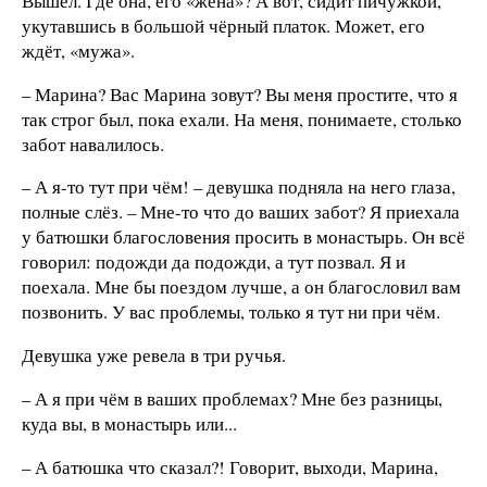
Вышел. Где она, его «жена»? А вот, сидит пичужкой,
укутавшись в большой чёрный платок. Может, его
ждёт, «мужа».
– Марина? Вас Марина зовут? Вы меня простите, что я
так строг был, пока ехали. На меня, понимаете, столько
забот навалилось.
– А я-то тут при чём! – девушка подняла на него глаза,
полные слёз. – Мне-то что до ваших забот? Я приехала
у батюшки благословения просить в монастырь. Он всё
говорил: подожди да подожди, а тут позвал. Я и
поехала. Мне бы поездом лучше, а он благословил вам
позвонить. У вас проблемы, только я тут ни при чём.
Девушка уже ревела в три ручья.
– А я при чём в ваших проблемах? Мне без разницы,
куда вы, в монастырь или...
– А батюшка что сказал?! Говорит, выходи, Марина,