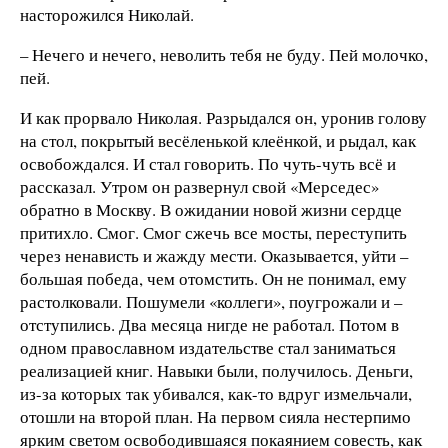
насторожился Николай.
– Нечего и нечего, неволить тебя не буду. Пей молочко,
пей.
И как прорвало Николая. Разрыдался он, уронив голову
на стол, покрытый весёленькой клеёнкой, и рыдал, как
освобождался. И стал говорить. По чуть-чуть всё и
рассказал. Утром он развернул свой «Мерседес»
обратно в Москву. В ожидании новой жизни сердце
притихло. Смог. Смог сжечь все мосты, переступить
через ненависть и жажду мести. Оказывается, уйти –
большая победа, чем отомстить. Он не понимал, ему
растолковали. Пошумели «коллеги», поугрожали и –
отступились. Два месяца нигде не работал. Потом в
одном православном издательстве стал заниматься
реализацией книг. Навыки были, получилось. Деньги,
из-за которых так убивался, как-то вдруг измельчали,
отошли на второй план. На первом сияла нестерпимо
ярким светом освободившаяся покаянием совесть, как