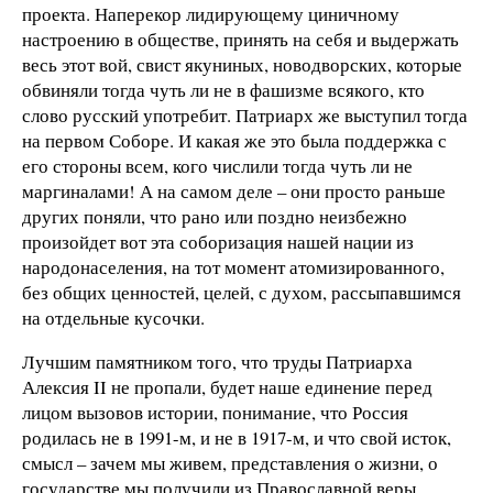
проекта. Наперекор лидирующему циничному
настроению в обществе, принять на себя и выдержать
весь этот вой, свист якуниных, новодворских, которые
обвиняли тогда чуть ли не в фашизме всякого, кто
слово русский употребит. Патриарх же выступил тогда
на первом Соборе. И какая же это была поддержка с
его стороны всем, кого числили тогда чуть ли не
маргиналами! А на самом деле – они просто раньше
других поняли, что рано или поздно неизбежно
произойдет вот эта соборизация нашей нации из
народонаселения, на тот момент атомизированного,
без общих ценностей, целей, с духом, рассыпавшимся
на отдельные кусочки.
Лучшим памятником того, что труды Патриарха
Алексия II не пропали, будет наше единение перед
лицом вызовов истории, понимание, что Россия
родилась не в 1991-м, и не в 1917-м, и что свой исток,
смысл – зачем мы живем, представления о жизни, о
государстве мы получили из Православной веры.