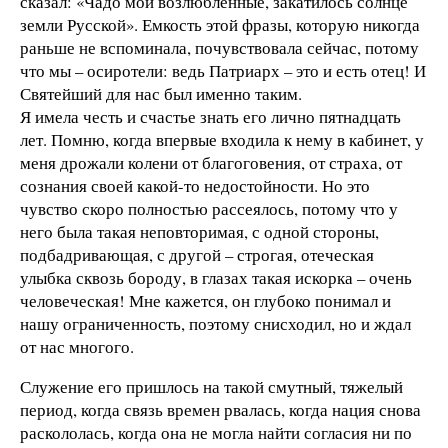
сказал: «Чадо мои возлюбленные, закатилось солнце
земли Русской». Емкость этой фразы, которую никогда
раньше не вспоминала, почувствовала сейчас, потому
что мы – осиротели: ведь Патриарх – это и есть отец! И
Святейший для нас был именно таким.
Я имела честь и счастье знать его лично пятнадцать
лет. Помню, когда впервые входила к нему в кабинет, у
меня дрожали колени от благоговения, от страха, от
сознания своей какой-то недостойности. Но это
чувство скоро полностью рассеялось, потому что у
него была такая неповторимая, с одной стороны,
подбадривающая, с другой – строгая, отеческая
улыбка сквозь бороду, в глазах такая искорка – очень
человеческая! Мне кажется, он глубоко понимал и
нашу ограниченность, поэтому снисходил, но и ждал
от нас многого.
Служение его пришлось на такой смутный, тяжелый
период, когда связь времен рвалась, когда нация снова
раскололась, когда она не могла найти согласия ни по