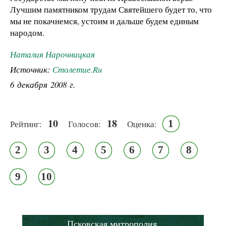
Лучшим памятником трудам Святейшего будет то, что
мы не покачнемся, устоим и дальше будем единым
народом.
Наталия Нарочницкая
Источник:
Столетие.Ru
6 декабря 2008 г.
10
18
1
Рейтинг:
Голосов:
Оценка:
2
3
4
5
6
7
8
9
10
Псковская митрополия,