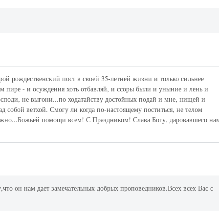
ой рождественский пост в своей 35-летней жизни и только сильнее
м пире - и осуждения хоть отбавляй, и ссоры были и уныние и лень и
споди, не выгони...по ходатайству достойных подай и мне, нищей и
ад собой ветхой. Смогу ли когда по-настоящему поститься, не телом
жно...Божьей помощи всем! С Праздником! Слава Богу, даровавшего на
,что он нам дает замечательных добрых проповедников.Всех всех Вас с