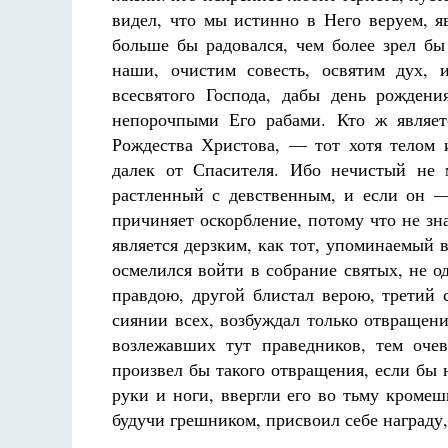
видел, что мы истинно в Него веруем, я
больше бы радовался, чем более зрел бы
наши, очистим совесть, освятим дух, 
всесвятого Господа, дабы день рожден
непорочпыми Его рабами. Кто ж являет
Рождества Христова, — тот хотя телом 
далек от Спасителя. Ибо нечистый не 
растленный с девственным, и если он —
причиняет оскорбление, потому что не зна
является дерзким, как тот, упоминаемый в
осмелился войти в собрание святых, не о
правдою, другой блистал верою, третий 
сиянии всех, возбуждал только отвращен
возлежавших тут праведников, тем оче
произвел бы такого отвращения, если бы 
руки и ноги, ввергли его во тьму кромешн
будучи грешником, присвоил себе награду,