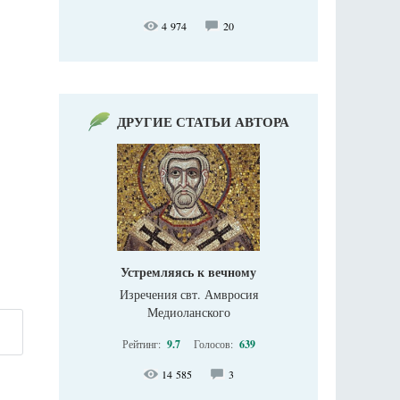
4 974
20
ДРУГИЕ СТАТЬИ АВТОРА
Устремляясь к вечному
Изречения свт. Амвросия
Медиоланского
Рейтинг:
9.7
Голосов:
639
14 585
3