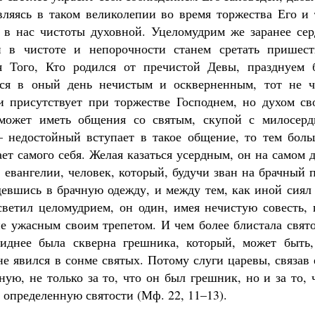
вляясь в таком великолепии во время торжества Его и 
 в нас чистоты духовной. Уцеломудрим же заранее сер
и в чистоте и непорочности станем сретать пришест
ия Того, Кто родился от пречистой Девы, празднуем 
ся в оный день нечистым и оскверненным, тот не ч
и присутствует при торжестве Господнем, но духом св
может иметь общения со святым, скупой с милосерд
 недостойный вступает в такое общение, то тем боль
ет самого себя. Желая казаться усердным, он на самом 
 евангелии, человек, который, будучи зван на брачный 
девшись в брачную одежду, и между тем, как иной сиял
светил целомудрием, он один, имея нечистую совесть, 
ие ужасным своим трепетом. И чем более блистала свят
виднее была скверна грешника, который, может быть,
не явился в сонме святых. Потому слуги царевы, связав
ую, не только за то, что он был грешник, но и за то, 
 определенную святости (Мф. 22, 11–13).