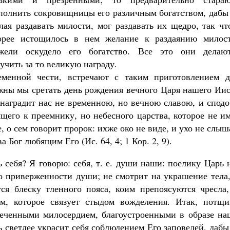
Как найти своё место в жизни
Кирилл Мурышев
полнить сокровищницы его различным богатством, дабы 
лая раздавать милости, мог раздавать их щедро, так ч
орее истощилось в нем желание к раздаянию милост
жели оскудело его богатство. Все это они делаю
учить за то великую награду.
еменной чести, встречают с таким приготовлением д
лжны мы сретать день рождения вечного Царя нашего Ии
 наградит нас не временною, но вечною славою, и спод
ящего к преемнику, но небесного царства, которое не и
 о сем говорит пророк: ихже око не виде, и ухо не слыш
 Бог любящим Его (Ис. 64, 4; 1 Кор. 2, 9).
себя? Я говорю: себя, т. е. души наши: поелику Царь 
по приверженности души; не смотрит на украшение тела
ся блеску тленного пояса, коим препоясуются чресла,
м, которое связует стыдом вожделения. Итак, потщи
леченными милосердием, благоустроенными в образе на
ь светлее украсит себя соблюдением Его заповедей, даб