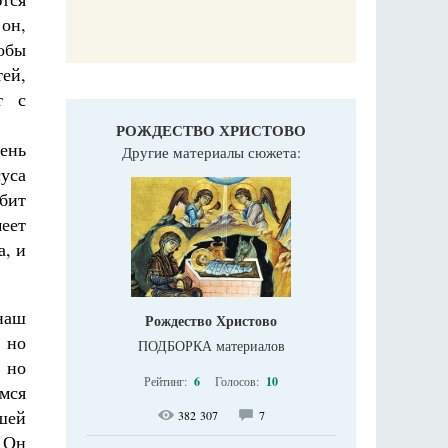
он,
тобы
ей,
т с
РОЖДЕСТВО ХРИСТОВО
ень
Другие материалы сюжета:
суса
обит
меет
а, и
наш
Рождество Христово
, но
ПОДБОРКА материалов
 но
Рейтинг:
6
Голосов:
10
мся
шей
382 307
7
ы Он