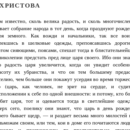
ХРИСТОВА
м известно, сколь велика радость, и сколь многочисле
вает собрание народа в тот день, когда празднуют рожд
ря земного. Как вожди и начальники, так все вои
лекшись в шелковые одежды, препоясавшись дороги
атом сияющими, поясами, спешат тогда в блистательней
ликолепии предстать пред лице царя своего. Ибо они зн
о радость царя увеличится, когда он увидит особен
асоту их убранства, и что он тем большему предас
селию, чем больше они покажут усердия во время торже
о (царь, как человек, не зрит на сердце, и суди
сположении к себе по одной внешности: и потому, кто б
бит царя, тот и одевается тогда в светлейшие одежд
ерх сего, поелику они знают, что царь в день рожде
оего бывает щедр, — и раздает весьма много милостей 
Великомученик Георгий Победоносец. Н
льможам своим, или тем, кои в доме его почитаются лю
святого
Роман Котов
зкими и презренными; то предварительно стараю