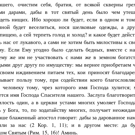
ашего, очистим себя, братия, от всякой скверны грех
ми дарами, дабы в тот святый день было чем утеш
одеть нищих. Ибо хорошо ли будет, если в одном и том
иной будет веселиться, нося шелковые одежды, а дру
пищею, а сей терпеть голод и холод? и какое будет дейс
 нас от лукавого, а сами не хотим быть милостивы к с
у. Если Ему угодно было сделать бедных, вместе с на
ему же им не участвовать с нами же в земном богатст
дыми друг другу по имуществу: мы вернее приобретаем 
а своим иждивением питаем тех, кои приносят благодар
зывает пользу тому, при содействии коего благословля
 человеку тому, чрез которого имя Господа хулится; 
ется имя Господа Спасителя нашего. Заслуга благотвори
илость один, а в церкви устами многих умоляет Господ
 у Бога, то, по ходатайству многих, получает неожида
аше блаженный апостол говорит: дабы за дарованное на
или за нас (2 Кор. 1, 11); и в другом месте: да бу
ом Святым (Рим. 15, 16)! Аминь.