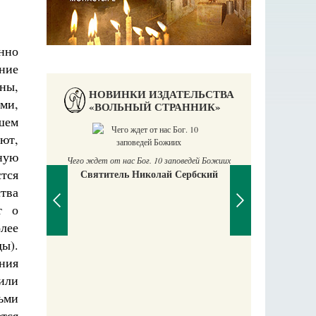
нно
ение
ны,
НОВИНКИ ИЗДАТЕЛЬСТВА
ми,
«ВОЛЬНЫЙ СТРАННИК»
шем
ают,
ную
Чего ждет от нас Бог. 10 заповедей Божиих
тся
Святитель Николай Сербский
ства
т о
олее
ы).
ния
П
Е
или
аучись у
дьми
тся