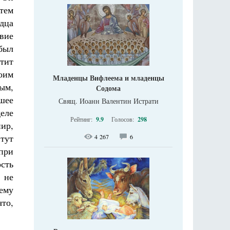
тем
дца
вие
был
тит
оим
Младенцы Вифлеема и младенцы
ым,
Содома
шее
Свящ. Иоанн Валентин Истрати
деле
Рейтинг:
9.9
Голосов:
298
пир,
 тут
4 267
6
при
ость
 не
 ему
что,