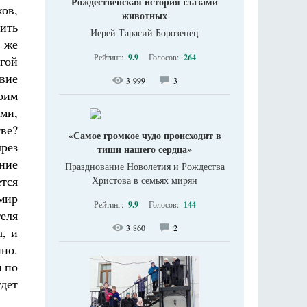
Рождественская история глазами
ов,
животных
ить
Иерей Тарасий Борозенец
 же
Рейтинг:
9.9
Голосов:
264
гой
твие
3 999
3
воим
ми,
ве?
«Самое громкое чудо происходит в
чрез
тиши нашего сердца»
ение
Празднование Новолетия и Рождества
ется
Христова в семьях мирян
мир
Рейтинг:
9.9
Голосов:
144
теля
3 860
2
а, и
нно.
м по
дет