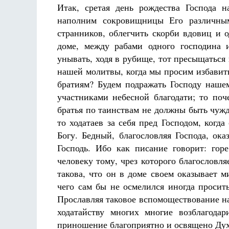
Итак, сретая день рождества Господа н
наполним сокровищницы Его различны
странников, облегчить скорби вдовиц и 
доме, между рабами одного господина 
унывать, ходя в рубище, тот пресыщаться 
нашей молитвы, когда мы просим избавить
братиям? Будем подражать Господу нашем
участниками небесной благодати; то поч
братья по таинствам не должны быть чуж
то ходатаев за себя пред Господом, когд
Богу. Бедный, благословляя Господа, ока
Господь. Ибо как писание говорит: горе
человеку тому, чрез которого благословля
такова, что он в доме своем оказывает м
чего сам бы не осмелился иногда просить
Прославляя таковое вспомоществование н
ходатайству многих многие возблагодар
приношение благоприятно и освящено Дух