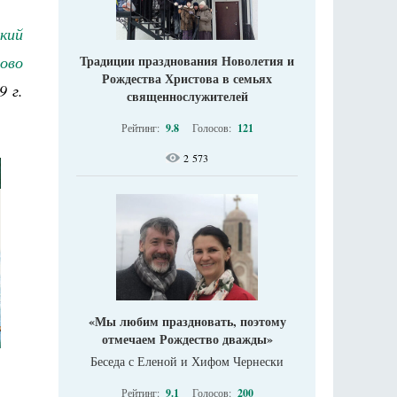
кий
ово
Традиции празднования Новолетия и
Рождества Христова в семьях
9 г.
священнослужителей
Рейтинг:
9.8
Голосов:
121
2 573
«Мы любим праздновать, поэтому
отмечаем Рождество дважды»
Беседа с Еленой и Хифом Чернески
Рейтинг:
9.1
Голосов:
200