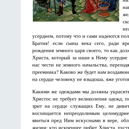
Фредерика де Грааф
на
же
ск
не
усердием, потому что и сами надеются пол
Братия! если сыны века сего, ради вр
рождения земного царя своего, то как до
Христа, который за наше к Нему усердие
нас чести не земного начальства, переход
преемника? Каково же будет нам воздаяние,
на сердце человеку не взыдоша, яже уготова
Какими же одеждами мы должны украсить 
Христос не требует великолепия одежд, 
зрит на сердце служащих Ему, не дивит
восхищается непреодолимым целомудрие
явиться пред Ним искусными в вере, об
жизни: кто искреннее любит Христа, пуст