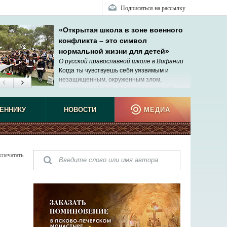
Подписаться на рассылку
«Открытая школа в зоне военного
конфликта – это символ
нормальной жизни для детей»
О русской православной школе в Вифании
Когда ты чувствуешь себя уязвимым и
незащищенным, окруженным злом,
единственный путь, по которому может
прийти помощь, – Господь.
ЕННИКУ
НОВОСТИ
МЕДИА
спечатать