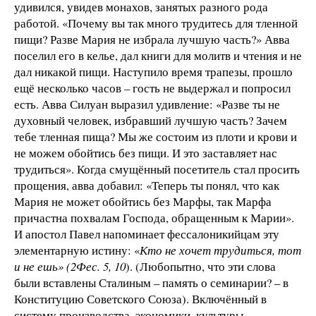
удивился, увидев монахов, занятых разного рода
работой. «Почему вы так много трудитесь для тленной
пищи? Разве Мария не избрала лучшую часть?» Авва
поселил его в келье, дал книги для молитв и чтения и не
дал никакой пищи. Наступило время трапезы, прошло
ещё несколько часов – гость не выдержал и попросил
есть. Авва Силуан выразил удивление: «Разве ты не
духовный человек, избравший лучшую часть? Зачем
тебе тленная пища? Мы же состоим из плоти и крови и
не можем обойтись без пищи. И это заставляет нас
трудиться». Когда смущённый посетитель стал просить
прощения, авва добавил: «Теперь ты понял, что как
Мария не может обойтись без Марфы, так Марфа
причастна похвалам Господа, обращенным к Марии».
И апостол Павел напоминает фессалоникийцам эту
элементарную истину: «
Кто не хочет трудиться, тот
и не ешь» (2Фес. 5, 10
). (Любопытно, что эти слова
были вставлены Сталиным – память о семинарии? – в
Конституцию Советского Союза). Включённый в
систему производства, экономики, культуры,