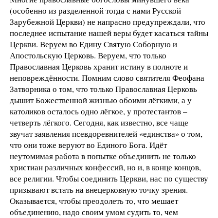
(особенно из разделенной тогда с нами Русской
Зарубежной Церкви) не напрасно предупреждали, что
последнее испытание нашей веры будет касаться тайны
Церкви. Веруем во Едину Святую Соборную и
Апостольскую Церковь. Веруем, что только
Православная Церковь хранит истину в полноте и
неповреждённости. Помним слово святителя Феофана
Затворника о том, что только Православная Церковь
дышит Божественной жизнью обоими лёгкими, а у
католиков осталось одно лёгкое, у протестантов –
четверть лёгкого. Сегодня, как известно, все чаще
звучат заявления псевдоревнителей «единства» о том,
что они тоже веруют во Единого Бога. Идёт
неутомимая работа в попытке объединить не только
христиан различных конфессий, но и, в конце концов,
все религии. Чтобы соединить Церкви, нас по существу
призывают встать на внецерковную точку зрения.
Оказывается, чтобы преодолеть то, что мешает
объединению, надо своим умом судить то, чем