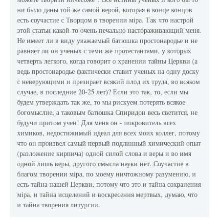
ни было даны той же самой верой, которая в конце концов
есть соучастие с Творцом в творении мiра. Так что настрой
этой статьи какой-то очень печально настораживающий меня.
Не имеет ли в виду уважаемый батюшка простонародье и не
равняет ли он ученых с теми же протестантами, у которых
четверть легкого, когда говорит о хранении тайны Церкви (а
ведь простонародье фактически ставит ученых на одну доску
с неверующими и презирает всякий плод их труда, во всяком
случае, в последние 20-25 лет)? Если это так, то, если мы
будем утверждать так же, то мы рискуем потерять всякое
богомыслие, а таковым батюшка Спиридон весь светится, не
будучи притом учен! Для меня он - покровитель всех
химиков, недостижимый идеал для всех моих коллег, потому
что он произвел самый первый подлинный химический опыт
(разложение кирпича) одной силой слова и веры и во имя
одной лишь веры, другого смысла науки нет. Соучастие в
благом творении мiра, по моему ничтожному разумению, и
есть тайна нашей Церкви, потому что это и тайна сохранения
мiра, и тайна исцелений и воскресения мертвых, думаю, что
и тайна творения литургии.