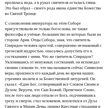
пролилась вода, а в руках святителя осталась глина.
Это был образ – своего рода икона единства Божества
во Святой Троице.
С соизволения императора на этом Соборе
присутствовали не только богословы, но также
философы и учёные, большинство из которых были на
стороне Ария. Отцы Собора, зная, что святитель
Спиридон человек простой, совершенно незнакомый с
греческой мудростью, опасались допустить его к
состязаниям с ними. Что же святитель Спиридон?
Уклонившись от ненужных состязаний, он исповедал
своими словами то, что мы называем сейчас Символом
веры, произнося его каждый день во время наших
утренних молитв и за Божественной литургией. Он
сказал: «Един Бог, сотворивший все Словом Своим и
Духом. Веруем, что Сын Божий, Превечное Слово,
после того как люди отпали от Бога, подчинившись
греху и смерти, стал человеком, воплотился от Духа
Святого и Марии Девы, принял Крестные страдания и