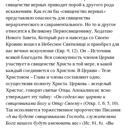
священстве верных приводит порой к другого рода
искажениям. Как если бы «священство верных»
представляло опасность для священства
иерархического и сакраментального. Но то и другое
относится к Великому Первосвященнику, Ходатаю
Нового Завета, Который раз и навсегда со Своею
Кровию вошел в Небесное Святилище и приобрел для
нас вечное искупление (Евр. 9, 12). Он – Источник
всякой благодати. Вся совокупность членов Церкви
участвует в священстве Христа в той мере, в какой
каждый соединяется со Христом. В Церкви – Теле
Христовом – Глава и члены составляют одно,
осуществляя полноту Христа. Церковь – всецелый
Христос, говорят святые Отцы. Апокалипсис ясно
утверждает эту тайну: «
Он содеял нас царями и
священниками Богу и Отцу Своему»
(Откр. 1, 6; 5, 10).
Так исполняется торжественное пророчество Писания:
«А вы будете священниками Господа, служителями
Бога нашего будут именовать вас»
(Ис. 61, 6
). «Вы