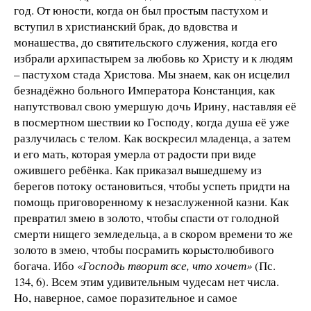
год. От юности, когда он был простым пастухом и
вступил в христианский брак, до вдовства и
монашества, до святительского служения, когда его
избрали архипастырем за любовь ко Христу и к людям
– пастухом стада Христова. Мы знаем, как он исцелил
безнадёжно больного Императора Констанция, как
напутствовал свою умершую дочь Ирину, наставляя её
в посмертном шествии ко Господу, когда душа её уже
разлучилась с телом. Как воскресил младенца, а затем
и его мать, которая умерла от радости при виде
ожившего ребёнка. Как приказал вышедшему из
берегов потоку остановиться, чтобы успеть придти на
помощь приговоренному к незаслуженной казни. Как
превратил змею в золото, чтобы спасти от голодной
смерти нищего земледельца, а в скором времени то же
золото в змею, чтобы посрамить корыстолюбивого
богача. Ибо «
Господь творит все, что хочет»
(Пс.
134, 6). Всем этим удивительным чудесам нет числа.
Но, наверное, самое поразительное и самое