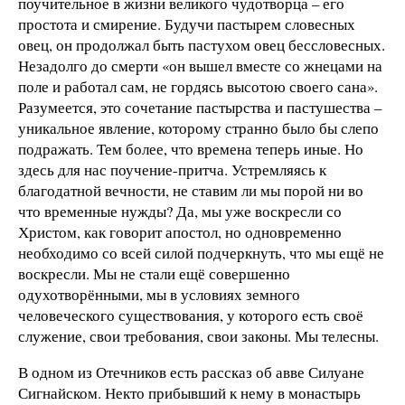
поучительное в жизни великого чудотворца – его
простота и смирение. Будучи пастырем словесных
овец, он продолжал быть пастухом овец бессловесных.
Незадолго до смерти «он вышел вместе со жнецами на
поле и работал сам, не гордясь высотою своего сана».
Разумеется, это сочетание пастырства и пастушества –
уникальное явление, которому странно было бы слепо
подражать. Тем более, что времена теперь иные. Но
здесь для нас поучение-притча. Устремляясь к
благодатной вечности, не ставим ли мы порой ни во
что временные нужды? Да, мы уже воскресли со
Христом, как говорит апостол, но одновременно
необходимо со всей силой подчеркнуть, что мы ещё не
воскресли. Мы не стали ещё совершенно
одухотворёнными, мы в условиях земного
человеческого существования, у которого есть своё
служение, свои требования, свои законы. Мы телесны.
В одном из Отечников есть рассказ об авве Силуане
Сигнайском. Некто прибывший к нему в монастырь