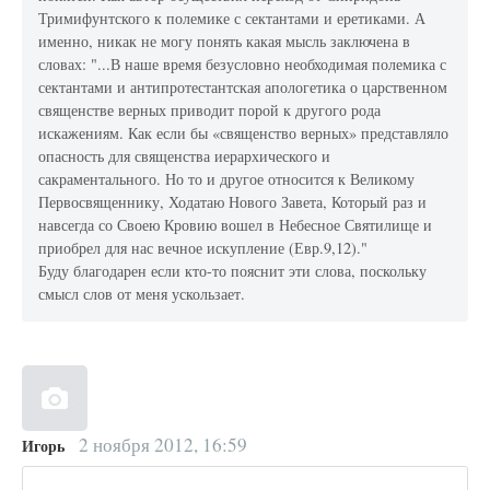
Тримифунтского к полемике с сектантами и еретиками. А
именно, никак не могу понять какая мысль заключена в
словах: "...В наше время безусловно необходимая полемика с
сектантами и антипротестантская апологетика о царственном
священстве верных приводит порой к другого рода
искажениям. Как если бы «священство верных» представляло
опасность для священства иерархического и
сакраментального. Но то и другое относится к Великому
Первосвященнику, Ходатаю Нового Завета, Который раз и
навсегда со Своею Кровию вошел в Небесное Святилище и
приобрел для нас вечное искупление (Евр.9,12)."
Буду благодарен если кто-то пояснит эти слова, поскольку
смысл слов от меня ускользает.
2 ноября 2012, 16:59
Игорь