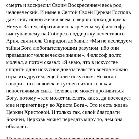
смерть и воскресил Своим Воскресением весь род
человеческий. И ныне в Святой Своей Церкви Господь
даёт силу новой жизни всем, с верою приходящим к
Нему». Затем, обратившись к греческому философу,
выступавшему на Соборе в поддержку нечестивого
Ария, святитель Спиридон добавил: «Мы не исследуем
тайны Бога любопытствующим разумом, ибо они
превышают человеческое знание». Философ долго
молчал, а потом сказал: «Я знаю, что в искусстве
спорить одно искусное доказательство всегда можно
отразить другим, еще более искусным. Но когда
говорил этот человек, из уст его изошла некая
непостижимая сила. Человек не может противиться
Богу, потому – кто может мыслить, как я, да последует
мне и примет веру во Христа Бога». Это и есть жизнь
Церкви Христовой. И только так, силой благодати
Божией, Церковь может передать миру то, чем она
обладает.
Многие православные богословы минувшего века