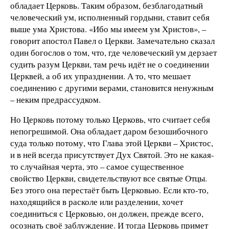
обладает Церковь. Таким образом, безблагодатный
человеческий ум, исполненный гордыни, ставит себя
выше ума Христова. «Ибо мы имеем ум Христов», –
говорит апостол Павел о Церкви. Замечательно сказал
один богослов о том, что, где человеческий ум дерзает
судить разум Церкви, там речь идёт не о соединении
Церквей, а об их упразднении. А то, что мешает
соединению с другими верами, становится ненужным
– неким предрассудком.
Но Церковь потому только Церковь, что считает себя
непогрешимой. Она обладает даром безошибочного
суда только потому, что Глава этой Церкви – Христос,
и в ней всегда присутствует Дух Святой. Это не какая-
то случайная черта, это – самое существенное
свойство Церкви, свидетельствуют все святые Отцы.
Без этого она перестаёт быть Церковью. Если кто-то,
находящийся в расколе или разделении, хочет
соединиться с Церковью, он должен, прежде всего,
осознать своё заблуждение. И тогда Церковь примет