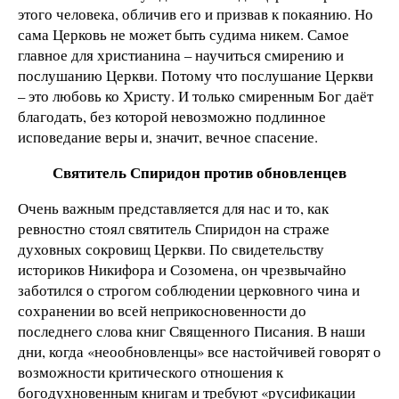
этого человека, обличив его и призвав к покаянию. Но
сама Церковь не может быть судима никем. Самое
главное для христианина – научиться смирению и
послушанию Церкви. Потому что послушание Церкви
– это любовь ко Христу. И только смиренным Бог даёт
благодать, без которой невозможно подлинное
исповедание веры и, значит, вечное спасение.
Святитель Спиридон против обновленцев
Очень важным представляется для нас и то, как
ревностно стоял святитель Спиридон на страже
духовных сокровищ Церкви. По свидетельству
историков Никифора и Созомена, он чрезвычайно
заботился о строгом соблюдении церковного чина и
сохранении во всей неприкосновенности до
последнего слова книг Священного Писания. В наши
дни, когда «неообновленцы» все настойчивей говорят о
возможности критического отношения к
богодухновенным книгам и требуют «русификации