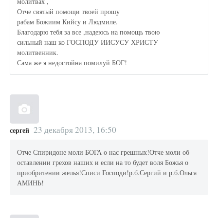
молитвах ,
Отче святый помощи твоей прошу
рабам Божиим Кийсу и Людмиле.
Благодарю тебя за все ,надеюсь на помощь твою
сильный наш ко ГОСПОДУ ИИСУСУ ХРИСТУ
молитвенник.
Сама же я недостойна помилуй БОГ!
23 декабря 2013, 16:50
сергей
Отче Спиридоне моли БОГА о нас грешных!Отче моли об
оставлении грехов наших и если на то будет воля Божья о
приобритении желья!Списи Господи!р.б.Сергий и р.б.Ольга
АМИНЬ!