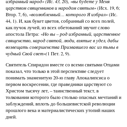
избранный народ» (Ис. 43, 20), «вы будете у Меня
царством священников и народом святым»
(Исх. 19, 6;
Втор. 7, 6), «
возлюбленный… которого Я избрал»
(Ис.
44, 1). И, как букет цветов, собранный со всех полей,
как пучок лучей, из всех обетований звучит слово
апостола Петра:
«Но вы – род избранный, царственное
священство, народ святой, люди, взятые в удел, дабы
возвещать совершенства Призвавшего вас из тьмы в
чудный Свой свет»(
1 Пет. 2, 9).
Святитель Спиридон вместе со всеми святыми Отцами
показал, что только в этой перспективе следует
понимать знаменитую 20-ю главу Апокалипсиса о
первом воскресении, где праведники царствуют со
Христом тысячу лет, – таинственный текст, в
толковании которого было столько опасных мечтаний и
заблуждений, вплоть до большевистской революции
прошлого века и материалистических утопий наших
дней.