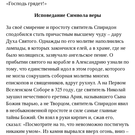
«Господь грядет!»
Исповедание Символа веры
За своё смирение и простоту святитель Спиридон
сподобился стать причастным высшему чуду – дару
Духа Святого. Однажды по его молитве наполнились
лампады, в которых закончился елей, а в храме, где не
было молящихся, зазвучало ангельское пение. О
прибытии святого на корабле в Александрию узнали по
тому, что единственный идол в этом городе, которого
не могла сокрушить соборная молитва многих
епископов и священников, вдруг рухнул. А на Первом
Вселенском Соборе в 325 году, где святитель Николай
заушил нечестивого еретика Ария, называвшего Сына
Божия тварью, а не Творцом, святитель Спиридон явил
в необыкновенной простоте и силе самые главные
тайны Божий. Он взял в руки кирпич и, сжав его,
сказал: «Посмотрите на то, что невозможно постигнуть
никаким умом». Из камня вырвался вверх огонь, вниз –