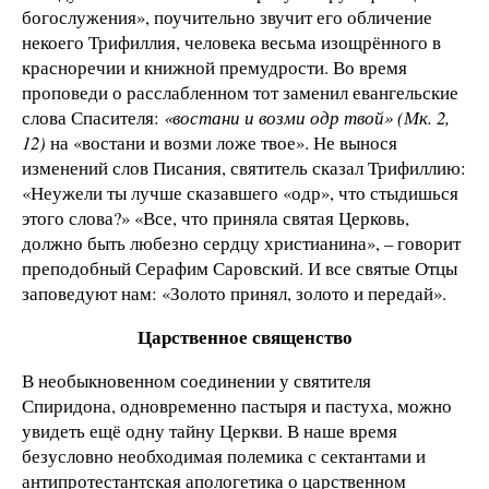
богослужения», поучительно звучит его обличение
некоего Трифиллия, человека весьма изощрённого в
красноречии и книжной премудрости. Во время
проповеди о расслабленном тот заменил евангельские
слова Спасителя:
«востани и возми одр
твой» (Мк. 2,
12)
на «востани и возми ложе твое». Не вынося
изменений слов Писания, святитель сказал Трифиллию:
«Неужели ты лучше сказавшего «одр», что стыдишься
этого слова?» «Все, что приняла святая Церковь,
должно быть любезно сердцу христианина», – говорит
преподобный Серафим Саровский. И все святые Отцы
заповедуют нам: «Золото принял, золото и передай».
Царственное священство
В необыкновенном соединении у святителя
Спиридона, одновременно пастыря и пастуха, можно
увидеть ещё одну тайну Церкви. В наше время
безусловно необходимая полемика с сектантами и
антипротестантская апологетика о царственном