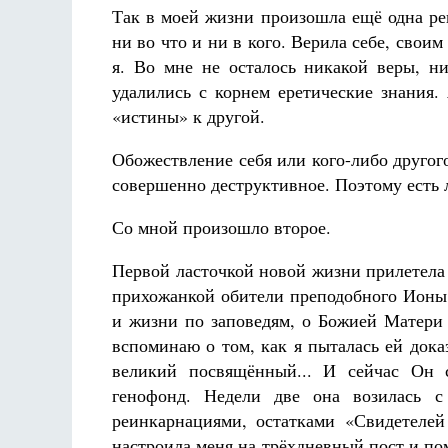
Так в моей жизни произошла ещё одна ре
ни во что и ни в кого. Верила себе, свои
я. Во мне не осталось никакой веры, н
удалились с корнем еретические знания.
«истины» к другой.
Обожествление себя или кого-либо другого
совершенно деструктивное. Поэтому есть 
Со мной произошло второе.
Первой ласточкой новой жизни прилетела 
прихожанкой обители преподобного Ионы.
и жизни по заповедям, о Божией Матери 
вспоминаю о том, как я пыталась ей дока
великий посвящённый... И сейчас Он 
генофонд. Недели две она возилась с
реинкарнациями, остатками «Свидетелей
настроила меня на трёхдневный пост и пом