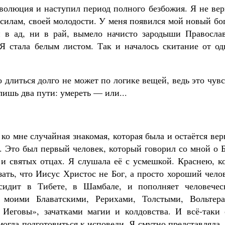
волюция и наступил период полного безбожия. Я не вер
м силам, своей молодости. У меня появился мой новый б
и в ад, ни в рай, вымело начисто зародыши Православ
 Я стала белым листом. Так и началось скитание от од
 длиться долго не может по логике вещей, ведь это чув
лишь два пути: умереть — или...
ко мне случайная знакомая, которая была и остаётся ве
 Это был первый человек, который говорил со мной о Б
и святых отцах. Я слушала её с усмешкой. Краснею, ко
зать, что Иисус Христос не Бог, а просто хороший чело
сидит в Тибете, в Шамбале, и пополняет человечес
 моими Блаватскими, Рерихами, Толстыми, Вольтера
 Иеговы», зачатками магии и колдовства. И всё-таки 
огла подготовиться к исповеди. Я смутно представляла,