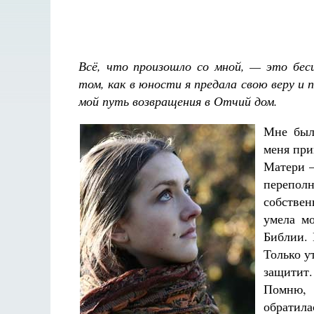
Всё, что произошло со мной, — это бес
том, как в юности я предала свою веру и 
мой путь возвращения в Отчий дом.
Мне было
меня при
Матери 
перепол
собствен
умела мо
Библии. 
Только у
защитит.
Помню, 
Разлуки не будет
обратила