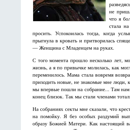
Фредерика де Грааф
разведяс
не пришл
что я бо
стала на
просить. Успокоилась тогда, когда ус
прыгнула в кровать и притворилась спяще
— Женщина с Младенцем на руках.
С того момента прошло несколько лет, м
жизнь, а я по привычке молилась, как мог
переменилось. Мама стала вовремя возвра
приходить новые, не знакомые мне люди, 
мы впервые пошли на собрание... Там нам
конец близок. Так мы стали членами тота
На собраниях секты мне сказали, что крес
на помойку. Я без особых раздумий вы
образу Божией Матери. Как настоящий ва