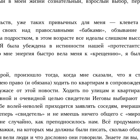
ый в моей жизни сознательный, взрослый выбор, пер
льств, уже таких привычных для меня — клевета
 своих над православными «бабками», обзывание
 подростком, в этом возрасте все идеалы слишком высо
Я была убеждена в истинности нашей «протестантс
о мне энергия быстро вела меня к «крещению», я был
ерой, произошло тогда, когда мне сказали, что я ст
ею право (и обязана) ходить по квартирам в сопровожд
ужасе от этой новости. Ходить по улицам и квартира
явной и очевидной целью свидетели Иеговы выбирают 
ебе волей-неволей приходится заявлять соседям, вчера
теперь «свидетель» и не имеешь ничего общего с «миро
 не случайно, как преподносилось нам. Всё продумано
мажки, на которых мы должны были писать, сколько обо
я вели люди и что дословно они говорили. Знаете ли вы,