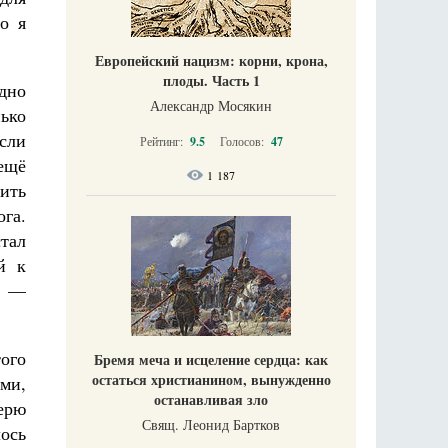
о я
Европейский нацизм: корни, крона,
плоды. Часть 1
дно
Александр Мосякин
ько
если
Рейтинг:
9.5
Голосов:
47
ещё
1 187
ить
га.
тал
й к
м —
того
Бремя меча и исцеление сердца: как
остаться христианином, вынужденно
ами,
останавливая зло
ерю
Свящ. Леонид Бартков
лось