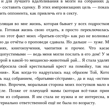
, и для лучшего вдалбливания в мозги на собраниях д
 составить сценку. В этих импровизациях цель — показ
ть оппонента, как привлечь его в секту.
рлящая во мне жизнь, которая бывает у всех подростко
а. Готовая жизнь свою отдать, я просто переключилась
 но этот факт моих «братьев-сестёр» как раз не волнов
но да отчёты о проповеди сдавала. Но дальше — хуже. 
иях, книгоизучения, чаепития и прочее. Что касае
едопустимыми — ведь меня могли послать в его дом! У 
ерой в какой-то мещанско-животный рай... Я стала удаля
ыбросила свой крестильный крест на помойку, так ны
ия». Как когда-то надругалась над образом Той, Кото
сь над собранием, «братьями-сёстрами», да и над «исти
тво. Впрочем, моральная сторона моих поступков мало 
сле. Позже от плачущей мамы (которая всё-таки прин
ли из собрания. Я им стала не нужна и не интересна, 
териально ответственной ещё не была по возрасту.