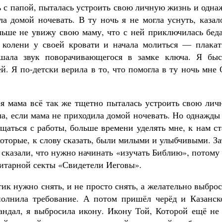
Как найти своё место в жизни
ь с папой, пыталась устроить свою личную жизнь и одн
Кирилл Мурышев
а домой ночевать. В ту ночь я не могла уснуть, казал
льше не увижу свою маму, что с ней приключилась беда
 колени у своей кровати и начала молиться — плакат
лышала звук поворачивающегося в замке ключа. Я быс
й. Я по-детски верила в то, что помогла в ту ночь мне
оя мама всё так же тщетно пыталась устроить свою лич
ла, если мама не приходила домой ночевать. Но однажды
щаться с работы, больше времени уделять мне, к нам с
которые, к слову сказать, были милыми и улыбчивыми. З
 сказали, что нужно начинать «изучать Библию», потому
литарной секты «Свидетели Иеговы».
тик нужно снять, и не просто снять, а желательно выбро
полнила требование. А потом пришёл черёд и Казанск
ндал, я выбросила икону. Икону Той, Которой ещё не 