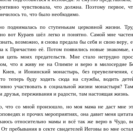
уитивно чувствовала, что должна. Поэтому первое, чт
ончилось то, что было необходимо.
но поднималась по ступенькам церковной жизни. Тру
 но вот Кураев шёл легко и понятно. Самой мне частен
знать, возможно, я снова предала бы себя и свою веру, 
ла к Причастию её. Потом появились новые знакомые, 
вая цепь моих предательств. Мне стало нетрудно прос
том, что я живу не на Олимпе и верю в милосердие Бо
 Киев, и Ионинский монастырь, без преувеличения, с
то теперь буду ходить сюда на службы, водить дете
тивно участвовать в социальной жизни монастыря? Та
и друзья, переживания и радости, там настоящая жизнь.
то, что со мной произошло, но моя мама не даст мне э
роповедях и прочих мероприятиях, она давит меня цитат
иваюсь относительно мамы и всё так же верю в Чудо, в
. От пребывания в секте свидетелей Иеговы во мне оста