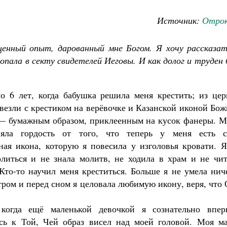
Источник:
Отрок
ценный опыт, дарованный мне Богом. Я хочу рассказат
попала в секту свидетелей Иеговы. И как долог и труден
 6 лет, когда бабушка решила меня крестить; из цер
везли с крестиком на верёвочке и Казанской иконой Бо
— бумажным образом, приклеенным на кусок фанеры. М
няла гордость от того, что теперь у меня есть с
ная икона, которую я повесила у изголовья кровати. Я
литься и не знала молитв, не ходила в храм и не чит
Кто-то научил меня креститься. Больше я не умела нич
тром и перед сном я целовала любимую икону, веря, что
Великомученик Георгий Победоносец. Н
когда ещё маленькой девочкой я сознательно впер
святого
сь к Той, Чей образ висел над моей головой. Моя ма
Роман Котов