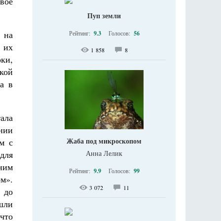
вое
Пуп земли
 на
Рейтинг:
9.3
Голосов:
56
 их
1 858
8
ки,
кой
а в
ала
ении
Жаба под микроскопом
м с
для
Анна Лелик
шним
Рейтинг:
9.9
Голосов:
99
м».
3 072
11
 до
шли
 что