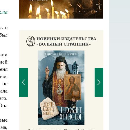
.ua
ь о
 был
НОВИНКИ ИЗДАТЕЛЬСТВА
«ВОЛЬНЫЙ СТРАННИК»
кви
жией
еня
воя
 не
ала
его.
 Она
П
Е
аучись у
вые
ма,