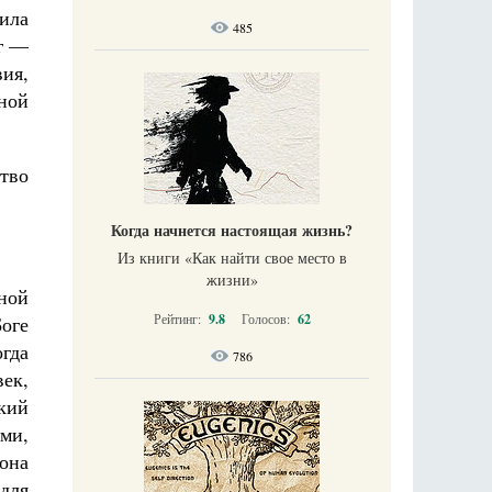
ила
485
ог —
ия,
ной
ство
Когда начнется настоящая жизнь?
Из книги «Как найти свое место в
жизни​»
рной
Рейтинг:
9.8
Голосов:
62
оге
гда
786
век,
кий
ми,
она
 для