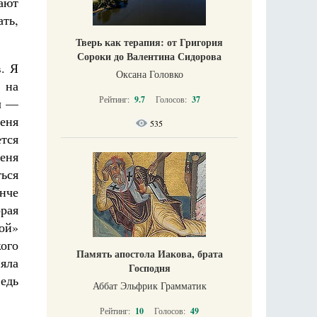
ают
ать,
Тверь как терапия: от Григория
Сороки до Валентина Сидорова
в. Я
Оксана Головко
 на
Рейтинг:
9.7
Голосов:
37
ал —
Меня
535
тся
меня
ться
нче
рая
ной»
кого
Память апостола Иакова, брата
яла
Господня
ведь
Аббат Эльфрик Грамматик
Рейтинг:
10
Голосов:
49