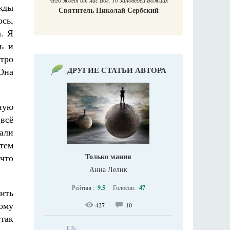
Чего ждет от нас Бог. 10 заповедей Божиих
ажды
Святитель Николай Сербский
ось,
. Я
ь и
тро
ДРУГИЕ СТАТЬИ АВТОРА
 Она
ную
 всё
тали
атем
Только мания
 что
Анна Лелик
Рейтинг:
9.5
Голосов:
47
сить
ому
427
10
так