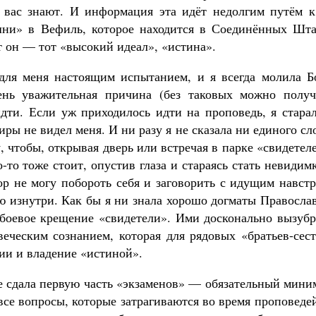
о вас знают. И информация эта идёт недолгим путём к
шни» в Вефиль, которое находится в Соединённых Шта
т он — тот «высокий идеал», «истина».
для меня настоящим испытанием, и я всегда молила Бо
ень уважительная причина (без таковых можно получ
идти. Если уж приходилось идти на проповедь, я стара
иры не видел меня. И ни разу я не сказала ни единого сл
, чтобы, открывая дверь или встречая в парке «свидетел
-то тоже стоит, опустив глаза и стараясь стать невидим
ор не могу побороть себя и заговорить с идущим навст
ю изнутри. Как бы я ни знала хорошо догматы Правосла
и боевое крещение «свидетели». Ими досконально вызуб
еческим сознанием, которая для рядовых «братьев-сест
лии и владение «истиной».
е сдала первую часть «экзаменов» — обязательный мини
все вопросы, которые затрагиваются во время проповеде