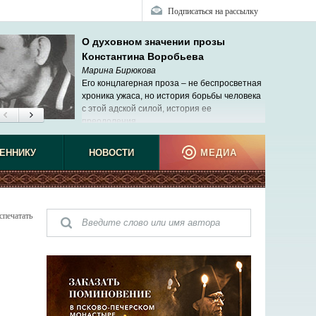
Подписаться на рассылку
О духовном значении прозы
Константина Воробьева
Марина Бирюкова
Его концлагерная проза – не беспросветная
хроника ужаса, но история борьбы человека
с этой адской силой, история ее
преодоления.
ЕННИКУ
НОВОСТИ
МЕДИА
спечатать