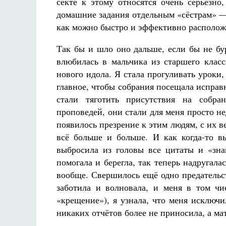
секте к этому относятся очень серьёзно
домашние задания отдельным «сёстрам» —
как можно быстро и эффективно расположи
Так бы и шло оно дальше, если бы не бу
влюбилась в мальчика из старшего класс
нового идола. Я стала прогуливать уроки,
главное, чтобы собрания посещала исправ
стали тяготить присутствия на собран
проповедей, они стали для меня просто н
появилось презрение к этим людям, с их в
всё больше и больше. И как когда-то в
выбросила из головы все цитаты и «знан
помогала и берегла, так теперь надругала
вообще. Свершилось ещё одно предательс
заботила и волновала, и меня в том чи
«крещение»), я узнала, что меня исключи
никаких отчётов более не приносила, а ма