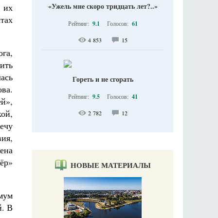
«Ужель мне скоро тридцать лет?..»
 их
тах
Рейтинг:
9.1
Голосов:
61
4 853
15
га,
ить
лась
Гореть и не сгорать
ова.
Рейтинг:
9.5
Голосов:
41
ей»,
кой,
2 782
12
речу
вия,
рена
ёр»
НОВЫЕ МАТЕРИАЛЫ
мум
й. В