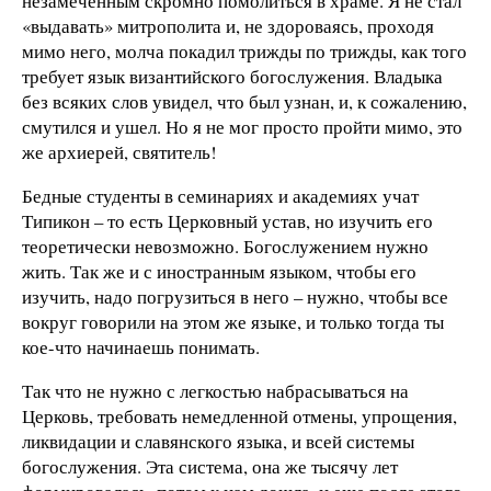
незамеченным скромно помолиться в храме. Я не стал
«выдавать» митрополита и, не здороваясь, проходя
мимо него, молча покадил трижды по трижды, как того
требует язык византийского богослужения. Владыка
без всяких слов увидел, что был узнан, и, к сожалению,
смутился и ушел. Но я не мог просто пройти мимо, это
же архиерей, святитель!
Бедные студенты в семинариях и академиях учат
Типикон – то есть Церковный устав, но изучить его
теоретически невозможно. Богослужением нужно
жить. Так же и с иностранным языком, чтобы его
изучить, надо погрузиться в него – нужно, чтобы все
вокруг говорили на этом же языке, и только тогда ты
кое-что начинаешь понимать.
Так что не нужно с легкостью набрасываться на
Церковь, требовать немедленной отмены, упрощения,
ликвидации и славянского языка, и всей системы
богослужения. Эта система, она же тысячу лет