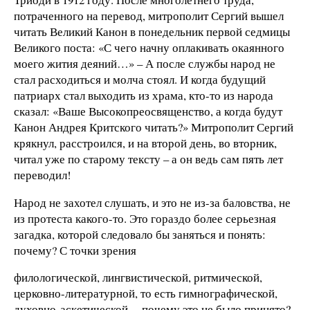
потраченного на перевод, митрополит Сергий вышел
читать Великий Канон в понедельник первой седмицы
Великого поста: «С чего начну оплакивать окаянного
моего жития деяний…» – А после службы народ не
стал расходиться и молча стоял. И когда будущий
патриарх стал выходить из храма, кто-то из народа
сказал: «Ваше Высокопреосвященство, а когда будут
Канон Андрея Критского читать?» Митрополит Сергий
крякнул, расстроился, и на второй день, во вторник,
читал уже по старому тексту – а он ведь сам пять лет
переводил!
Народ не захотел слушать, и это не из-за баловства, не
из протеста какого-то. Это гораздо более серьезная
загадка, которой следовало бы заняться и понять:
почему? С точки зрения
филологической, лингвистической, ритмической,
церковно-литературной, то есть гимнографической,
духовно-аскетической, – почему это не было принято?