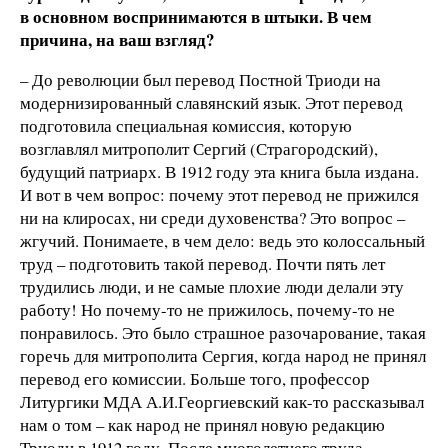
в основном воспринимаются в штыки. В чем
причина, на ваш взгляд?
– До революции был перевод Постной Триоди на
модернизированный славянский язык. Этот перевод
подготовила специальная комиссия, которую
возглавлял митрополит Сергий (Страгородский),
будущий патриарх. В 1912 году эта книга была издана.
И вот в чем вопрос: почему этот перевод не прижился
ни на клиросах, ни среди духовенства? Это вопрос –
жгучий. Понимаете, в чем дело: ведь это колоссальный
труд – подготовить такой перевод. Почти пять лет
трудились люди, и не самые плохие люди делали эту
работу! Но почему-то не прижилось, почему-то не
понравилось. Это было страшное разочарование, такая
горечь для митрополита Сергия, когда народ не принял
перевод его комиссии. Больше того, профессор
Литургики МДА А.И.Георгиевский как-то рассказывал
нам о том – как народ не принял новую редакцию
Триоди в 1912 году. После многолетнего труда,