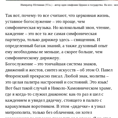
Император Юстиниан (VI в,) - автор идеи симфонии Церкви и государства. На илл.: мо
Так вот, почему-то все считают, что церковная жизнь,
уставное богослужение – это проще, чем
симфоническая музыка. Но колокольный звон, чтение,
каждение – это все та же самая симфоническая
партитура, только дирижер здесь – священник. И
определенный багаж знаний, а также духовный опыт
ему необходимы не меньше, а скорее больше, чем
симфоническому дирижеру.
Богослужение – это тончайшая система знаков,
движений и жестов, синтез искусств – об этом О. Павел
Флоренский прекрасно писал. Любой знак, молитва –
это целая палитра настроений и состояний. Это язык!
Вот был такой случай в Николо-Хамовническом храме,
где я когда-то служил диаконом: как-то раз я шел с
каждением и увидел дядечку, стоящего в пальто с
каракулевым воротником. В этом «дядечке» я узнал
митрополита, только без облачения, он хотел