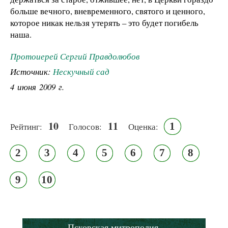
больше вечного, вневременного, святого и ценного,
которое никак нельзя утерять – это будет погибель
наша.
Протоиерей Сергий Правдолюбов
Источник:
Нескучный сад
4 июня 2009 г.
10
11
1
Рейтинг:
Голосов:
Оценка:
2
3
4
5
6
7
8
9
10
Псковская митрополия,