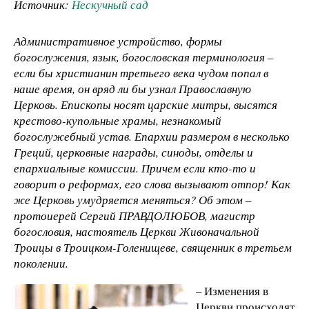
Источник:
Нескучный сад
Административное устройство, формы
богослужения, язык, богословская терминология –
если бы христианин третьего века чудом попал в
наше время, он вряд ли бы узнал Православную
Церковь. Епископы носят царские митры, высятся
крестово-купольные храмы, незнакомый
богослужебный устав. Епархии размером в несколько
Греций, церковные награды, синоды, отделы и
епархиальные комиссии. Причем если кто-то и
говорит о реформах, его слова вызывают отпор! Как
же Церковь умудряется меняться? Об этом –
протоиерей Сергий ПРАВДОЛЮБОВ, магистр
богословия, настоятель Церкви Живоначальной
Троицы в Троицком-Голенищеве, священник в третьем
поколении.
– Изменения в
Церкви происходят