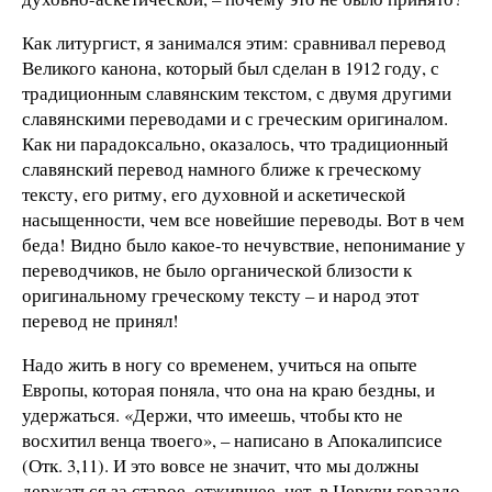
Как литургист, я занимался этим: сравнивал перевод
Великого канона, который был сделан в 1912 году, с
традиционным славянским текстом, с двумя другими
славянскими переводами и с греческим оригиналом.
Как ни парадоксально, оказалось, что традиционный
славянский перевод намного ближе к греческому
тексту, его ритму, его духовной и аскетической
насыщенности, чем все новейшие переводы. Вот в чем
беда! Видно было какое-то нечувствие, непонимание у
переводчиков, не было органической близости к
оригинальному греческому тексту – и народ этот
перевод не принял!
Надо жить в ногу со временем, учиться на опыте
Европы, которая поняла, что она на краю бездны, и
удержаться. «Держи, что имеешь, чтобы кто не
восхитил венца твоего», – написано в Апокалипсисе
(Отк. 3,11). И это вовсе не значит, что мы должны
держаться за старое, отжившее, нет, в Церкви гораздо