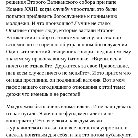
решения Второго Ватиканского собора при папе
Иоанне ХХIII, когда службу упростили, это были
попытки приблизить богослужение к пониманию
молодежи. И что произошло? Лучше не стало!
Опытные старые люди, которые застали Второй
Ватиканский собор и латинскую мессу, до сих пор
вспоминают с горечью об утраченном богослужении.
Один католический священник говорил недавно моему
знакомому православному батюшке: «Вцепитесь и
ничего не отдавайте! Держитесь за свое Православие,
ни в коем случае ничего не меняйте». И это притом что
он наш противник, он подлинный католик. Вот в чем
пафос нашего сегодняшнего отношения к этой теме:
держи что имеешь и не растеряй.
Мы должны быть очень внимательны. И не надо делать
из нас пугало. Я лично не фундаменталист и не
консерватор! Это все люди навыдумывали
журналистского толка: они все пытаются упростить и
сделать понятным для себя, и так это потом публикуют.