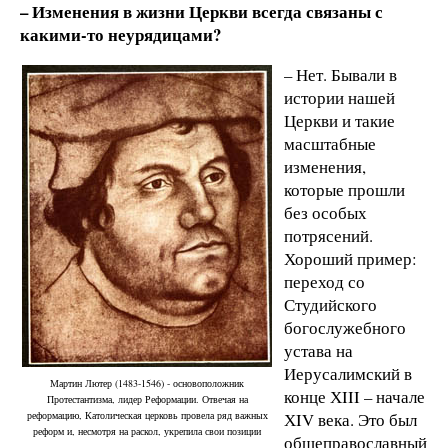
– Изменения в жизни Церкви всегда связаны с
какими-то неурядицами?
– Нет. Бывали в
истории нашей
Церкви и такие
масштабные
изменения,
которые прошли
без особых
потрясений.
Хороший пример:
переход со
Студийского
богослужебного
устава на
Иерусалимский в
Мартин Лютер (1483-1546) - основоположник
конце ХIII – начале
Протестантизма, лидер Реформации. Отвечая на
реформацию, Католическая церковь провела ряд важных
ХIV века. Это был
реформ и, несмотря на раскол, укрепила свои позиции
общеправославный