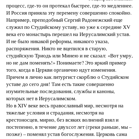
процесс, где-то он протекал быстрее, где-то медленнее.
И Россия приняла эту перемену совершенно спокойно.
Например, преподобный Сергий Радонежский еще
служил по Студийскому уставу, но уже к середине ХV
века его монастырь перешел на Иерусалимский устав.
И не было никакой реформы, никакого указа,
распоряжения. Никто не вцепился в старую,
студийскую Триодь или Минею и не сказал: «Вот умру,
но не дам поменять!» Понимаете? Это яркий пример
того, когда в Церкви органично идут изменения.
Причем я лично как литургист скорблю о Студийском
уставе до сего дня! Там есть такие совершенно
изумительные последования, службы и каноны,
которых нет в Иерусалимском.
Но в XIV веке весь православный мир, несмотря на
тяжелые условия и страдания, несмотря на
крестоносцев, мирно, без всяких волнений взял и
постепенно, в течение двухсот лет (греки раньше, мы –
позже) – поменял устав богослужения. Церковь сама