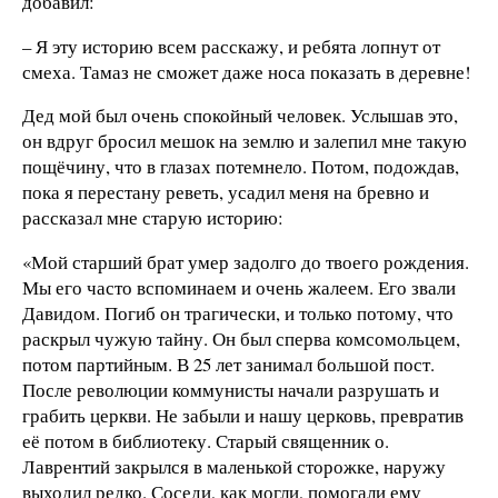
добавил:
– Я эту историю всем расскажу, и ребята лопнут от
смеха. Тамаз не сможет даже носа показать в деревне!
Дед мой был очень спокойный человек. Услышав это,
он вдруг бросил мешок на землю и залепил мне такую
пощёчину, что в глазах потемнело. Потом, подождав,
пока я перестану реветь, усадил меня на бревно и
рассказал мне старую историю:
«Мой старший брат умер задолго до твоего рождения.
Мы его часто вспоминаем и очень жалеем. Его звали
Давидом. Погиб он трагически, и только потому, что
раскрыл чужую тайну. Он был сперва комсомольцем,
потом партийным. В 25 лет занимал большой пост.
После революции коммунисты начали разрушать и
грабить церкви. Не забыли и нашу церковь, превратив
её потом в библиотеку. Старый священник о.
Лаврентий закрылся в маленькой сторожке, наружу
выходил редко. Соседи, как могли, помогали ему