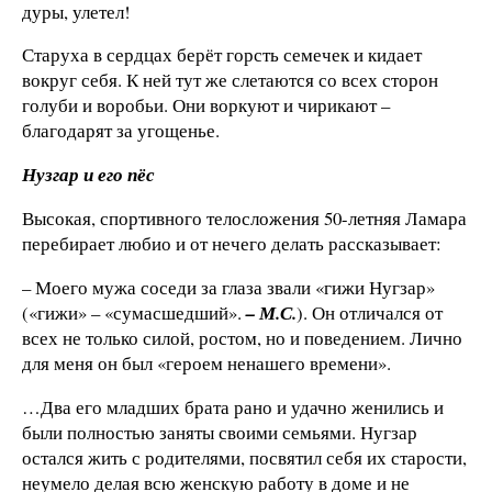
дуры, улетел!
Старуха в сердцах берёт горсть семечек и кидает
вокруг себя. К ней тут же слетаются со всех сторон
голуби и воробьи. Они воркуют и чирикают –
благодарят за угощенье.
Нузгар и его пёс
Высокая, спортивного телосложения 50-летняя Ламара
перебирает любио и от нечего делать рассказывает:
– Моего мужа соседи за глаза звали «гижи Нугзар»
(«гижи» – «сумасшедший».
– М.С.
). Он отличался от
всех не только силой, ростом, но и поведением. Лично
для меня он был «героем ненашего времени».
…Два его младших брата рано и удачно женились и
были полностью заняты своими семьями. Нугзар
остался жить с родителями, посвятил себя их старости,
неумело делая всю женскую работу в доме и не