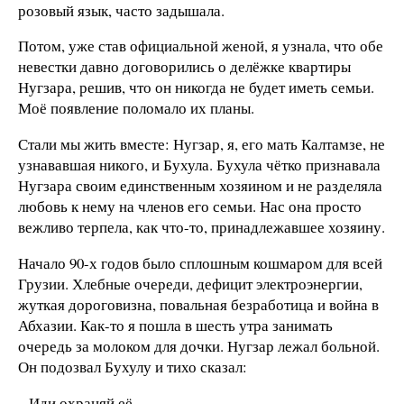
розовый язык, часто задышала.
Потом, уже став официальной женой, я узнала, что обе
невестки давно договорились о делёжке квартиры
Нугзара, решив, что он никогда не будет иметь семьи.
Моё появление поломало их планы.
Стали мы жить вместе: Нугзар, я, его мать Калтамзе, не
узнававшая никого, и Бухула. Бухула чётко признавала
Нугзара своим единственным хозяином и не разделяла
любовь к нему на членов его семьи. Нас она просто
вежливо терпела, как что-то, принадлежавшее хозяину.
Начало 90-х годов было сплошным кошмаром для всей
Грузии. Хлебные очереди, дефицит электроэнергии,
жуткая дороговизна, повальная безработица и война в
Абхазии. Как-то я пошла в шесть утра занимать
очередь за молоком для дочки. Нугзар лежал больной.
Он подозвал Бухулу и тихо сказал:
– Иди охраняй её.