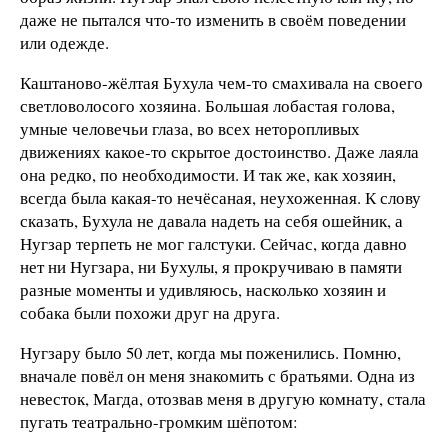
даже не пытался что-то изменить в своём поведении
или одежде.
Каштаново-жёлтая Бухула чем-то смахивала на своего
светловолосого хозяина. Большая лобастая голова,
умные человечьи глаза, во всех неторопливых
движениях какое-то скрытое достоинство. Даже лаяла
она редко, по необходимости. И так же, как хозяин,
всегда была какая-то нечёсаная, неухоженная. К слову
сказать, Бухула не давала надеть на себя ошейник, а
Нугзар терпеть не мог галстуки. Сейчас, когда давно
нет ни Нугзара, ни Бухулы, я прокручиваю в памяти
разные моменты и удивляюсь, насколько хозяин и
собака были похожи друг на друга.
Нугзару было 50 лет, когда мы поженились. Помню,
вначале повёл он меня знакомить с братьями. Одна из
невесток, Магда, отозвав меня в другую комнату, стала
пугать театрально-громким шёпотом: