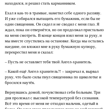
находился, и решил стать карманником.
Ехал я как-то в трамвае, наметил себе одного раззяву.
И уже собирался вытащить его бумажник, если бы не
один священник. Он сидел и не сводил с меня глаз. Я
ждал, пока он отвернётся, но он продолжал пристально
на меня смотреть. В конце концов взял меня за руку, и
мы вместе спустились на остановке. Когда мы остались
наедине, он вложил мне в руку бумажную купюру,
перекрестил меня и сказал:
– Пусть не оставляет тебя твой Ангел-хранитель.
– Какой ещё Ангел-хранитель?! – закричал я, вырвал
руку, что было силы пнул священника по щиколотке и
бросился наутёк.
Вернувшись домой, почувствовал себя больным. Три
дня пролежал с высокой температурой без сознания.
Всё это время от меня не отходил мальчик, одетый в
белое. Он клал свою прохладную руку на мой горячий