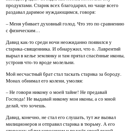
продуктами. Старик всех благодарил, но чаще всего
раздавал даримое нуждающимся, говоря:
– Меня убивает духовный голод. Что это по сравнению
с физическим…
Давид как-то среди ночи неожиданно появился у
старика-священника. И обнаружил, что о. Лаврентий
вырыл в келье землянку и там прятал спасённые иконы,
устроив что-то вроде молельни.
Мой несчастный брат стал таскать старика за бороду.
Монах обнимал его колени, умоляя:
– Не говори никому о моей тайне! Не предавай
Господа! Не выдавай никому мои иконы, а со мной
делай, что хочешь.
Давид, конечно, не стал его слушать, тут же вызвал
милиционеров и отправил старика в тюрьму. А его
сторожку облил керосином и поджёг своей рукой.