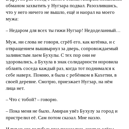
обманом захватить у Нугзара подвал. Разозлившись,
что у него ничего не вышло, ещё и наорал на моего
мужа:
– Недаром для всех ты гижи Нугзар! Недоделанный…
Муж, ни слова не говоря, сгрёб его, как котёнка, и с
отвращением вышвырнул за дверь, сопровождаемый
заливистым лаем Бухулы. С тех пор они не
здоровались, а Бухула в знак солидарности норовила
облаять соседа каждый раз, когда тот поднимался к
себе наверх. Помню, я была с ребёнком в Кахетии, в
своей деревне. Смотрю, приезжает Нугзар, на нём
лица нет.
– Что с тобой? – говорю.
– Пока меня не было, Амиран увёз Бухулу за город и
пристрелил её. Сам потом сказал. Мне назло.
И тут из его голубых глаз показались скупые слёзы.