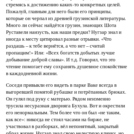
стремясь к достижению каких-то конкретных целей.
Пожалуй, главным для него были его принципы,
которые он черпал из древней грузинской литературы.
Много ли сейчас найдётся грузин, знающих Шота
Руставели наизусть, как наши предки? Нугзар знал и
иногда к месту цитировал разные отрывки. «Что
раздашь – к тебе вернётся, а что нет – считай
пропащим!» Или: «Всех богатств добытых лучше
добывание доброй славы». И т.д. Говорил, что это
чтение помогает ему сохранять душевное спокойствие
в каждодневной жизни.
Соседи привыкли его видеть в парке Ваке всегда в
выгоревшей помятой рубашке и потрёпанных брюках.
Он гулял под руку с матерью. Рядом неизменно
трусила несуразная дворняга Бухула. Вот и окрестили
его ненормальным. Тем более что он был «не таким,
как все»: никогда не стоял часами на бирже, не
участвовал в разборках, вёл непонятный, закрытый
образ жизни. Нугзар знал свою нелестную кличку, но