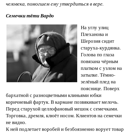
человека, помогшем ему утвердиться в вере.
Семечки тёти Вардо
На углу улиц
Плеханова и
Шерозия сидит
старуха-курдянка.
Голова по глаза
повязана чёрным
платком с узлом на
затылке. Тёмно-
зелёный плед на
пояснице. Поверх
бархатной с разноцветными клиньями юбки
коричневый фартук. В кармане позвякивает мелочь.
Перед старухой целлофановый мешок с семечками.
Торговка, дремля, клюёт носом. Клиентов на семечки
не видно.
К ней подлетает воробей и безбоязненно ворует товар