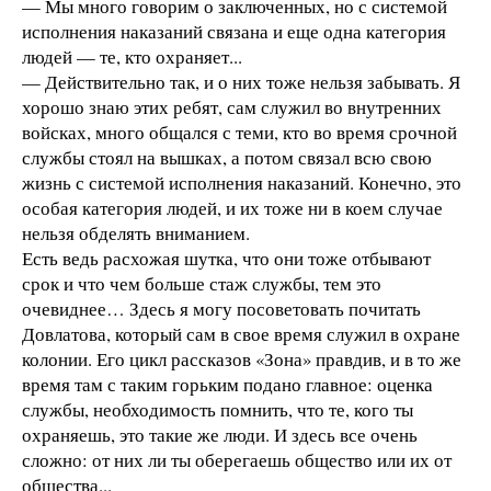
— Мы много говорим о заключенных, но с системой
исполнения наказаний связана и еще одна категория
людей — те, кто охраняет...
— Действительно так, и о них тоже нельзя забывать. Я
хорошо знаю этих ребят, сам служил во внутренних
войсках, много общался с теми, кто во время срочной
службы стоял на вышках, а потом связал всю свою
жизнь с системой исполнения наказаний. Конечно, это
особая категория людей, и их тоже ни в коем случае
нельзя обделять вниманием.
Есть ведь расхожая шутка, что они тоже отбывают
срок и что чем больше стаж службы, тем это
очевиднее… Здесь я могу посоветовать почитать
Довлатова, который сам в свое время служил в охране
колонии. Его цикл рассказов «Зона» правдив, и в то же
время там с таким горьким подано главное: оценка
службы, необходимость помнить, что те, кого ты
охраняешь, это такие же люди. И здесь все очень
сложно: от них ли ты оберегаешь общество или их от
общества...