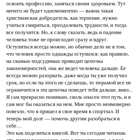
освоить профессию, заняться своим здоровьем. Тут
ничего не будет одномоментно — важна такая
христианская добродетель, как терпение, нужно
учиться смиряться, преодолевать трудности, и тогда
все получится. Но, к слову сказать, ведь и падение
человека тоже не происходит сразу и вдруг.
Оступиться всегда можно, но обычно дело не в том,
что человек просто однажды оступился: как правило,
на скамью подсудимых приводит цепочка
закономерностей, она же ведет человека дальше. Ее
всегда можно разорвать, даже когда ты уже получил
срок, но если ты этого не сделаешь, то тюрьмой все не
ограничится и эта цепочка поведет тебя дальше, вниз...
Я сам прекрасно понимаю, сколь опасен этот путь, и я
сам мог бы оказаться на нем. Мне просто неимоверно
повезло, что я пришел в свое время в спортзал. И
теперь мой долг — помочь другим разобраться в
себе…
Это как поделиться книгой. Вот ты сегодня читаешь
эту, потом расскажешь мне о впечатлениях, а я вот