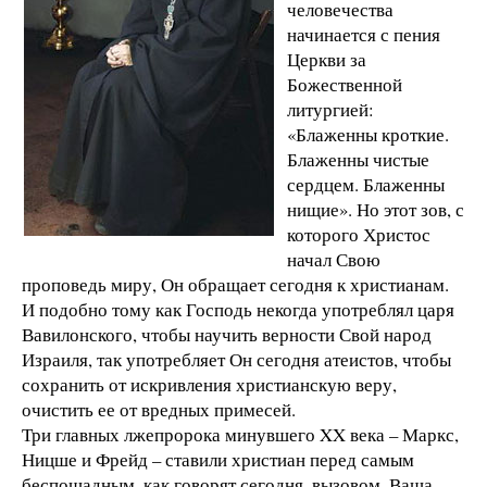
человечества
начинается с пения
Церкви за
Божественной
литургией:
«Блаженны кроткие.
Блаженны чистые
сердцем. Блаженны
нищие». Но этот зов, с
которого Христос
начал Свою
проповедь миру, Он обращает сегодня к христианам.
И подобно тому как Господь некогда употреблял царя
Вавилонского, чтобы научить верности Свой народ
Израиля, так употребляет Он сегодня атеистов, чтобы
сохранить от искривления христианскую веру,
очистить ее от вредных примесей.
Три главных лжепророка минувшего XX века – Маркс,
Ницше и Фрейд – ставили христиан перед самым
беспощадным, как говорят сегодня, вызовом. Ваша