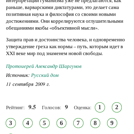
интерпретации гуманизма уже не предлагаются, как
раньше, варварскими диктатурами, это делает сама
позитивная наука и философия со своими новыми
достижениями. Они коррелируются оглушительными
обещаниями якобы «объективной мысли».
Защита прав и достоинства человека, и одновременно
утверждение греха как нормы – путь, которым идет в
XXI веке мир под знаменем новой свободы.
Протоиерей Александр Шаргунов
Источник:
Русский дом
11 сентября 2009 г.
9.5
9
1
2
Рейтинг:
Голосов:
Оценка:
3
4
5
6
7
8
9