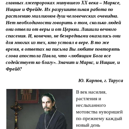
главных лжепророках минувшего XX века – Марксе,
Ницше и Фрейде. Их разрушительная работа по
растлению миллионов душ человеческих очевидна.
Нет необходимости говорить о том, сколько людей
они отвели от веры и от Церкви. Лишили вечного
спасения. И, конечно, не безвредными оказались они
для многих из тех, кто устоял в вере. В то же
время, в ответах на письма Вы любите повторять
слова апостола Павла, что «любящим Бога все
содействует ко благу». Значит и Маркс, и Ницше, и
Фрейд?
Ю. Карпов, г. Таруса
В век насилия,
растления и
неслыханного
мотовства нуворишей
по-прежнему каждый
новый день