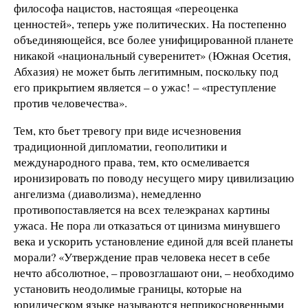
философа нацистов, настоящая «переоценка
ценностей», теперь уже политических. На постепенно
объединяющейся, все более унифицированной планете
никакой «национальный суверенитет» (Южная Осетия,
Абхазия) не может быть легитимным, поскольку под
его прикрытием является – о ужас! – «преступление
против человечества».
Тем, кто бьет тревогу при виде исчезновения
традиционной дипломатии, геополитики и
международного права, тем, кто осмеливается
иронизировать по поводу несущего миру цивилизацию
ангелизма (диаволизма), немедленно
противопоставляется на всех телеэкранах картины
ужаса. Не пора ли отказаться от цинизма минувшего
века и ускорить установление единой для всей планеты
морали? «Утверждение прав человека несет в себе
нечто абсолютное, – провозглашают они, – необходимо
установить неодолимые границы, которые на
юридическом языке называются неприкосновенными