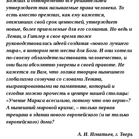
Божиих и одновременно все решительней
утверждает так называемые права человека. То
есть вместо прежних, как ему кажется,
отживших свой срок ценностей, утверждает
новые, более приемлемые для его сознания. Но ведь и
Ленин, и Гитлер в свое время тоже
руководствовались идеей создания «нового лучшего
мира», в котором нет места для Бога. И они хотели
по-своему облагодетельствовать человечество, и
они были абсолютно уверены в своей правоте. Не
кажется ли Вам, что логика творцов нынешнего
глобализма созвучна со словами Ленина,
выгравированными на памятнике, который и
сегодня можно прочесть в центре нашей столицы:
«Учение Маркса всесильно, потому что оно верно»?
А нынешний мировой кризис, – только первая
трещина в здании нового европейского (и не только
европейского) дома?
А. И. Игнатьев, г. Тверь